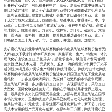
球磨机规格，还扩大了应用范围，从石灰石到玄武岩，从石料生产
到各种矿石破碎，可以在各种中碎、细碎、超细碎作业中提供无与
伦比的破碎性能，是当今矿山建筑行业替代弹簧圆锥破碎机和更新
一般巩义市北山口建文矿山机械厂是生产矿山设备的专业厂家，位
于巩义市城东区北官庄，国道路南。地处中原，交通便利。本厂专
业生产日处理-吨全套高效节能选矿设备、各种型号破碎机、高效节
能球磨机、螺旋分级机、浮选机、搅拌筒、烘干机、磁选机、浓缩
机、震动筛、给料机、输送机、提升机及重选设备的专业厂家。产
品畅销全国二十九个省、市、自治区，并出口泰国、加拿大。
瓷矿磨机陶瓷行业带动陶瓷球磨机的市场发展陶瓷球磨机价格暂无|
人阅读|次下载|我们森泰厂家作为一家集研发、生产、销售为一体的
现代化矿山设备企业,贯彻落实“以质量求生存、以信誉求发展”的经
营宗旨,坚持技术先进、品质优良、服务一流的质量方针,勇于开拓不
断创新,为满足客户需求生产研制了陶瓷球磨机。陶瓷行业带动陶瓷
球磨机的市场发展陶瓷球磨机价格近年来我国卫生陶瓷工业发展速
度很快，一步步直逼欧洲同行。为应付日趋激烈的市场竞争局面，
卫生陶瓷厂商进一步加紧推行企业合并，实现强强联合，采取企业
大型化、国际化联合经营方式。目的在于组建成几家世界上最先
进、最具竞争实力的国际巨无霸企业，加强与提升卫生陶瓷在国际
市场的竞争力。卫生陶瓷生产虽然早已实现自动化与微机化管理，
但其技术进步却无止境，非常注重不断开发新技术，新工艺，推动
高技术含量的新产品开发与创新。在原料加工方面，陶瓷球磨机已