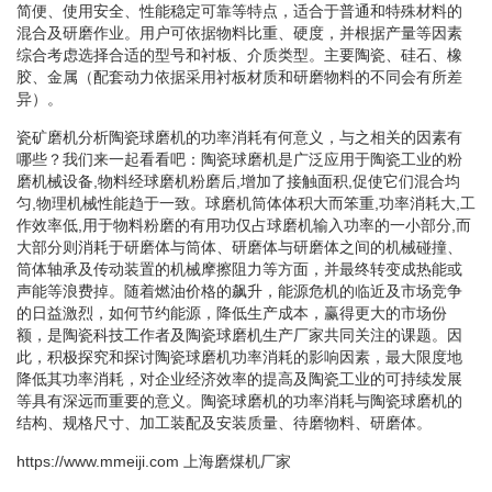
简便、使用安全、性能稳定可靠等特点，适合于普通和特殊材料的
混合及研磨作业。用户可依据物料比重、硬度，并根据产量等因素
综合考虑选择合适的型号和衬板、介质类型。主要陶瓷、硅石、橡
胶、金属（配套动力依据采用衬板材质和研磨物料的不同会有所差
异）。
瓷矿磨机分析陶瓷球磨机的功率消耗有何意义，与之相关的因素有
哪些？我们来一起看看吧：陶瓷球磨机是广泛应用于陶瓷工业的粉
磨机械设备,物料经球磨机粉磨后,增加了接触面积,促使它们混合均
匀,物理机械性能趋于一致。球磨机筒体体积大而笨重,功率消耗大,工
作效率低,用于物料粉磨的有用功仅占球磨机输入功率的一小部分,而
大部分则消耗于研磨体与筒体、研磨体与研磨体之间的机械碰撞、
筒体轴承及传动装置的机械摩擦阻力等方面，并最终转变成热能或
声能等浪费掉。随着燃油价格的飙升，能源危机的临近及市场竞争
的日益激烈，如何节约能源，降低生产成本，赢得更大的市场份
额，是陶瓷科技工作者及陶瓷球磨机生产厂家共同关注的课题。因
此，积极探究和探讨陶瓷球磨机功率消耗的影响因素，最大限度地
降低其功率消耗，对企业经济效率的提高及陶瓷工业的可持续发展
等具有深远而重要的意义。陶瓷球磨机的功率消耗与陶瓷球磨机的
结构、规格尺寸、加工装配及安装质量、待磨物料、研磨体。
https://www.mmeiji.com
上海磨煤机厂家