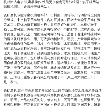
机相比省电省时,容易操作,性能更加稳定可靠张经理：烘干机网站：
球磨机网站：金属粉碎机网站：.:。
瓷矿磨机节能球磨机由给料部、出料部、回转部、传动部等主要部
分组成。中空轴采用铸钢件，内衬可拆换，回转大齿轮采用铸件滚
齿加工，筒体内镶有耐磨衬板，具有良好的耐磨性。本机运转平
稳，工作可靠。陶瓷球磨机具有投资少，节能省电，结构新颖、操
作简便、使用安全、性能稳定可靠等特点，适合于普通和特殊材料
的混合及研磨作业。用户可依据物料比重、硬度，产量等因素综合
考虑选择合适的型号、衬板、介质类型。水泥球磨机主要应用于水
泥厂成品及原料的粉磨，具有对物料适应性强、能连续生产、破碎
比大、易于调速粉磨产品的细度等特点。水泥球磨机既能干法生产
也可以湿法生产，也可以粉磨与烘干同时进行作业。白灰球磨机采
用自动调心双列向心球面滚子轴承，运转阻力小，节能效果显著。
广泛用于有色金属、黑色金属、非金属选矿场及化工、建材行业作
物料研磨使用。在加气混凝土生产中主要应用于白灰粉磨，河沙细
磨。上海明工重型设备有限公司始建于年（原上海大明铁工厂），
是一家出。
瓷矿磨机:郑州市高新技术开发区化工路与西四环交汇处南米路西球
磨机设备球磨机设备详细陶瓷球磨机陶瓷球磨机主要用于物料的混
合、研磨，产品的细度均匀、节省动力。既可干磨、也可湿磨。该
机可以根据生产需要采用不同的衬板类型，以满足不同需要。研磨