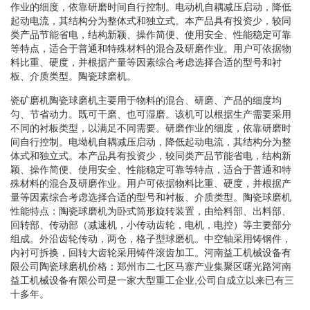
作业的细度，依靠研磨时间自行控制。电动机自耦减压启动，降低
起动电流，其结构分为整体式和独立式。本产品具有投资少，较同
类产品节能省电，结构新颖、操作简便、使用安全、性能稳定可靠
等特点，适合于普通和特殊材料的混合及研磨作业。用户可依据物
料比重、硬度，并根据产量等因素综合考虑选择合适的型号和衬
板、介质类型。陶瓷球磨机。
瓷矿磨机陶瓷球磨机主要用于物料的混合、研磨、产品的细度均
匀、节省动力。既可干磨、也可湿磨。该机可以根据生产需要采用
不同的衬板类型，以满足不同需要。研磨作业的细度，依靠研磨时
间自行控制。电坳机自耦减压启动，降低起动电流，其结构分为整
体式和独立式。本产品具有投资少，较同类产品节能省电，结构新
颖、操作简便、使用安全、性能稳定可靠等特点，适合于普通和特
殊材料的混合及研磨作业。用户可依据物料比重、硬度，并根据产
量等因素综合考虑选择合适的型号和衬板、介质类型。陶瓷球磨机
性能特点：陶瓷球磨机为卧式筒形旋转装置，由给料部、出料部、
回转部、传动部（减速机，小传动齿轮，电机，电控）等主要部分
组成。外沿齿轮传动，两仓，格子型球磨机。中空轴采用铸钢件，
内衬可拆换，回转大齿轮采用铸件滚齿加工。河南益工机械设备有
限公司陶瓷球磨机价格：郑州市二七区马寨产业集聚区曙光路河南
益工机械设备有限公司是一家大型重工企业,公司自成立以来已有三
十多年。