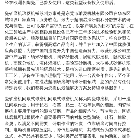
经在欧洲各陶瓷厂已普及使用，这类新型设备投入使用后。
瓷矿磨机琅菱机械苏州办事处是东莞市琅菱机械有限公司在华东区
域特设厂家直销，服务驻点。致力于超细湿法研磨和分散技术的研
究与制造。公司“以客户需求为已任，以客户满意为目标”的宗旨，在
化工领域生产中高档砂磨机设备已有十三年多的技术经验积累和优
质服务口碑。琅菱机械目前已通过国际质量体系认证，符合欧盟安
全生产的认证，获得项高端产品专利，并且在年加入了中国优质供
应商联盟，为把中国制造提升为中国创造而努力。琅菱机械公司主
营中产品有：纳米砂磨机，陶瓷砂磨机，涡轮式砂磨机，卧式砂磨
机，高速分散机，液体灌装机，实验室砂磨机，大型卧式砂磨机琅
菱机械拥有最先进的研磨技术，是精选进口耐磨材质，最先进的加
工工艺，设备在正确合理指导下使用，第一台设备年售出，至今正
常完美使用中。在湿法超细研磨与纳米研磨领域，您的产品有任何
特殊要求，我们都将为您提供最佳解决方案及持续卓越服务！。
瓷矿磨机间歇式球磨机间歇式球磨机又称为陶瓷球磨机，采用干湿
法间歇作业，用于长石、石英、粘土、矿石等原料的细磨。陶瓷球
磨机主要用于物料的混合研磨、产品的细度均匀、节省动力。陶瓷
球磨机可以根据生产需要采用不同的衬板类型陶瓷、硅石、橡胶、
金属，以满足不同需要。研磨作业的细度，依靠研磨时间自行控
制。电坳机自耦减压启动，降低起动电流，其结构分为整体式和独
立式。本产品具有投资少，较同类产品节能省电，结构新颖、操作