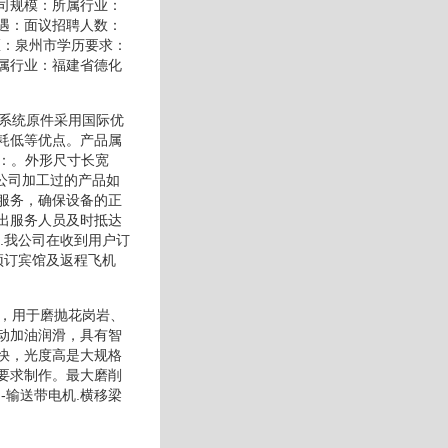
司规模：所属行业：
遇：面议招聘人数：
区：泉州市学历要求：
属行业：福建省德化
制系统原件采用国际优
耗低等优点。产品属
量：。外形尺寸长宽
公司加工过的产品如
踪服务，确保设备的正
出服务人员及时抵达
.我公司在收到用户订
预订宾馆及返程飞机
作，用于磨抛花岗岩、
动加油润滑，具有智
快，光度高是大规格
要求制作。最大磨削
-输送带电机.横移梁