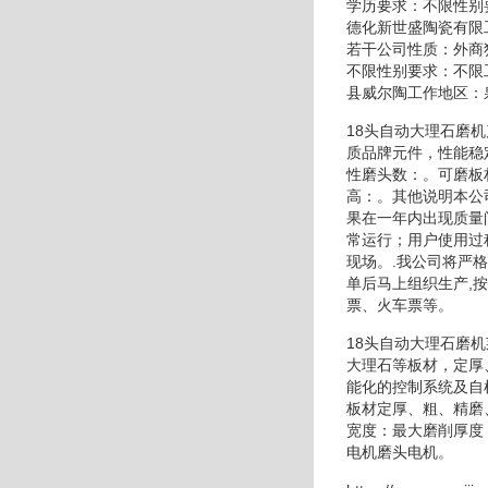
学历要求：不限性别
德化新世盛陶瓷有限
若干公司性质：外商
不限性别要求：不限
县威尔陶工作地区：
18头自动大理石磨
质品牌元件，性能稳
性磨头数：。可磨板
高：。其他说明本公
果在一年内出现质量
常运行；用户使用过
现场。.我公司将严
单后马上组织生产,
票、火车票等。
18头自动大理石磨
大理石等板材，定厚
能化的控制系统及自
板材定厚、粗、精磨
宽度：最大磨削厚度
电机磨头电机。