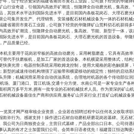
于年，位于经济繁荣的福建省莆田市黄石工业园，公司旗下经营的华隆牌
矿山行业奇迹，引领国内高效开矿潮流，恒隆牌全自动磨光机，集高效、
品，其技术水平达到国际先进水平，是目前国内条板花岗石、大理石磨光
限公司集开发生产、代理销售、安装修配石材机械设备为一体的石材机械
福建省莆田市黄石工业园，公司旗下经营的华隆牌矿山荒料切石机获得多
内高效开矿潮流，恒隆牌全自动磨光机，集高效、节能、新型于一体，该
国际先进水平，是目前国内条板花岗石、大理石磨光机的首选设备。华隆
，产品质量已经。
机本机主要用于花岗岩窄板的高效自动磨光，采用树脂磨盘，它具有高效
可替代手扶磨板机，是加工厂家的首选设备。本机横梁采用整体式，结构
更快庚光滑；电器控制系统采用欧姆龙控制，使用大规格的彩色触摸屏，
；新型的减速传动机构增强了运输带和横梁移动的稳定性；独特的启动系
头升降；机械润滑采用全自动供油系统，合理地对机器的各个传动部位润
门机场、厦门港口、晋江机场,交通十分方便。水南公司是一家专业生产各
面积两万多平方米,拥有一批专业的石材机械技术人员。作为资深的矿山机
石材机械设备最佳生产商和供应商,服务矿山开采行业,打造矿山机械设备
机一览英才网严格审核企业资质，企业若在招聘过程中以任何名义收取求
报欺诈行为。感谢支持！操作进口石材自动磨机研磨花岗岩墓碑。无石材
。我公司为日商独资企业，主营日式墓碑，产品全部出口日本。公司待遇
事认真的有才之士加盟我们公司。会简单日语者优先！福建晋江恒达陶瓷