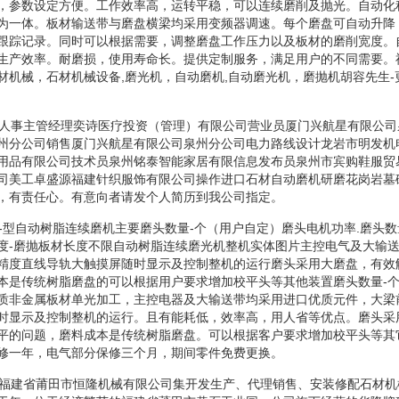
，参数设定方便。工作效率高，运转平稳，可以连续磨削及抛光。自动化
为一体。板材输送带与磨盘横梁均采用变频器调速。每个磨盘可自动升降
跟踪记录。同时可以根据需要，调整磨盘工作压力以及板材的磨削宽度。
生产效率。耐磨损，使用寿命长。提供定制服务，满足用户的不同需要。
材机械，石材机械设备,磨光机，自动磨机,自动磨光机，磨抛机胡容先生
机人事主管经理奕诗医疗投资（管理）有限公司营业员厦门兴航星有限公
州分公司销售厦门兴航星有限公司泉州分公司电力路线设计龙岩市明发机
用品有限公司技术员泉州铭泰智能家居有限信息发布员泉州市宾购鞋服贸
司美工卓盛源福建针织服饰有限公司操作进口石材自动磨机研磨花岗岩墓
，有责任心。有意向者请发个人简历到我公司指定。
机-型自动树脂连续磨机主要磨头数量-个（用户自定）磨头电机功率.磨头数
度-磨抛板材长度不限自动树脂连续磨光机整机实体图片主控电气及大输
精度直线导轨大触摸屏随时显示及控制整机的运行磨头采用大磨盘，有效
本是传统树脂磨盘的可以根据用户要求增加校平头等其他装置磨头数量-
质非金属板材单光加工，主控电器及大输送带均采用进口优质元件，大梁
时显示及控制整机的运行。且有能耗低，效率高，用人省等优点。磨头采
平的问题，磨料成本是传统树脂磨盘。可以根据客户要求增加校平头等其
修一年，电气部分保修三个月，期间零件免费更换。
机福建省莆田市恒隆机械有限公司集开发生产、代理销售、安装修配石材