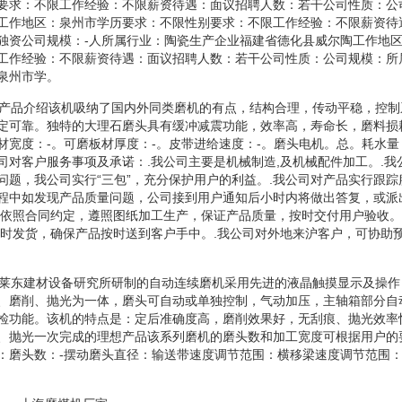
要求：不限工作经验：不限薪资待遇：面议招聘人数：若干公司性质：公
工作地区：泉州市学历要求：不限性别要求：不限工作经验：不限薪资待
独资公司规模：-人所属行业：陶瓷生产企业福建省德化县威尔陶工作地
工作经验：不限薪资待遇：面议招聘人数：若干公司性质：公司规模：所
泉州市学。
机产品介绍该机吸纳了国内外同类磨机的有点，结构合理，传动平稳，控
定可靠。独特的大理石磨头具有缓冲减震功能，效率高，寿命长，磨料损
材宽度：-。可磨板材厚度：-。皮带进给速度：-。磨头电机。总。耗水
司对客户服务事项及承诺：.我公司主要是机械制造,及机械配件加工。.我
问题，我公司实行“三包”，充分保护用户的利益。.我公司对产品实行跟
程中如发现产品质量问题，公司接到用户通知后小时内将做出答复，或派
格依照合同约定，遵照图纸加工生产，保证产品质量，按时交付用户验收。
按时发货，确保产品按时送到客户手中。.我公司对外地来沪客户，可协助
机莱东建材设备研究所研制的自动连续磨机采用先进的液晶触摸显示及操
、磨削、抛光为一体，磨头可自动或单独控制，气动加压，主轴箱部分自
检功能。该机的特点是：定后准确度高，磨削效果好，无刮痕、抛光效率
、抛光一次完成的理想产品该系列磨机的磨头数和加工宽度可根据用户的
：磨头数：-摆动磨头直径：输送带速度调节范围：横移梁速度调节范围：