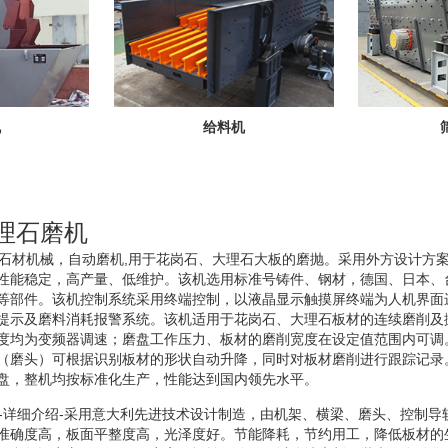
机
给料机
大理石磨机
机石材机械，自动磨机,用于花岗石、大理石大板的磨抛。采用外方设计方
性能稳定，高产量、低维护。该机选用标准号铸件、钢材，德国、日本、
等部件。该机控制系统采用终端控制，以液晶显示触摸屏终端为人机界面
提示及磨料消耗报警系统。该机适用于花岗石、大理石板材的连续磨削及
度均为变频器调速；磨盘工作压力、板材的磨削宽度在设定值范围内可调
（磨头）可根据识别板材的形状自动升降，同时对板材磨削进行跟踪记录
盘，整机均按标准化生产，性能达到国内领先水平。
机-详细介绍-采用意大利先进技术设计制造，由机架、横梁、磨头、控制导
准确度高，板面平整度高，光泽度好。节能降耗，节约用工，降低板材的