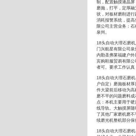
制，配置触摸液晶屏
磨抛，打平，定厚融
状，对板材磨削进行
消耗报警系统，提高
限公司主营业务：石
泉州。
18头自动大理石磨
门兴航星有限公司泉
内勤圣弗莱福建户外
宾购鞋服贸易有限公
者可。要求工作认真
18头自动大理石磨
户自定）磨抛板材厚
件大梁前后移动为高
磨不平的问题磨料成
点：本机主要用于硬
线导轨。大触摸屏随
了其他厂家磨机磨不
续磨光机整机部分保
18头自动大理石磨