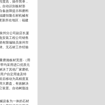
程度高，操作简单，
，自动识别板材形
自备故障提示和磨料
福建恒隆石材机械有
-更新所在地区：福建
司泉州分公司副店长厦
电安装工程公司销售
易有限编辑员泉州市
碑。无石材工作经验
量磨抛板材宽度-（用
送带均采用进口优质元
解决了其他厂家磨机
个用户自定用途及特
前后移动为高精度直
用大磨盘，有效解决
它装置。自动树脂连
机械设备为一体的石材