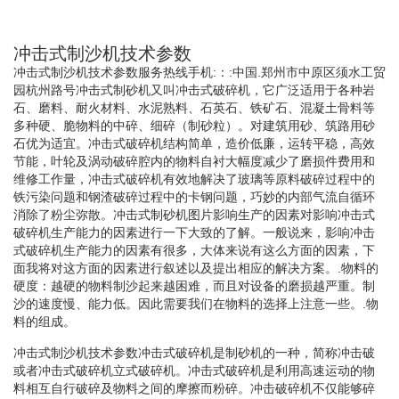
冲击式制沙机技术参数
冲击式制沙机技术参数服务热线手机:：:中国.郑州市中原区须水工贸
园杭州路号冲击式制砂机又叫冲击式破碎机，它广泛适用于各种岩
石、磨料、耐火材料、水泥熟料、石英石、铁矿石、混凝土骨料等
多种硬、脆物料的中碎、细碎（制砂粒）。对建筑用砂、筑路用砂
石优为适宜。冲击式破碎机结构简单，造价低廉，运转平稳，高效
节能，叶轮及涡动破碎腔内的物料自衬大幅度减少了磨损件费用和
维修工作量，冲击式破碎机有效地解决了玻璃等原料破碎过程中的
铁污染问题和钢渣破碎过程中的卡钢问题，巧妙的内部气流自循环
消除了粉尘弥散。冲击式制砂机图片影响生产的因素对影响冲击式
破碎机生产能力的因素进行一下大致的了解。一般说来，影响冲击
式破碎机生产能力的因素有很多，大体来说有这么方面的因素，下
面我将对这方面的因素进行叙述以及提出相应的解决方案。.物料的
硬度：越硬的物料制沙起来越困难，而且对设备的磨损越严重。制
沙的速度慢、能力低。因此需要我们在物料的选择上注意一些。.物
料的组成。
冲击式制沙机技术参数冲击式破碎机是制砂机的一种，简称冲击破
或者冲击式破碎机立式破碎机。冲击式破碎机是利用高速运动的物
料相互自行破碎及物料之间的摩擦而粉碎。冲击破碎机不仅能够碎