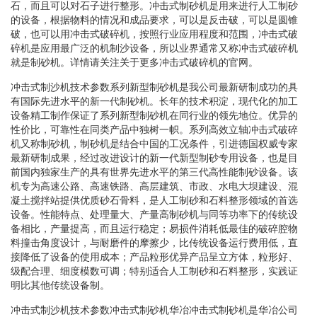
石，而且可以对石子进行整形。冲击式制砂机是用来进行人工制砂
的设备，根据物料的情况和成品要求，可以是反击破，可以是圆锥
破，也可以用冲击式破碎机，按照行业应用程度和范围，冲击式破
碎机是应用最广泛的机制沙设备，所以业界通常又称冲击式破碎机
就是制砂机。详情请关注关于更多冲击式破碎机的官网。
冲击式制沙机技术参数系列新型制砂机是我公司最新研制成功的具
有国际先进水平的新一代制砂机。长年的技术积淀，现代化的加工
设备精工制作保证了系列新型制砂机在同行业的领先地位。优异的
性价比，可靠性在同类产品中独树一帜。系列高效立轴冲击式破碎
机又称制砂机，制砂机是结合中国的工况条件，引进德国权威专家
最新研制成果，经过改进设计的新一代新型制砂专用设备，也是目
前国内独家生产的具有世界先进水平的第三代高性能制砂设备。该
机专为高速公路、高速铁路、高层建筑、市政、水电大坝建设、混
凝土搅拌站提供优质砂石骨料，是人工制砂和石料整形领域的首选
设备。性能特点、处理量大、产量高制砂机与同等功率下的传统设
备相比，产量提高，而且运行稳定；易损件消耗低最佳的破碎腔物
料撞击角度设计，与耐磨件的摩擦少，比传统设备运行费用低，直
接降低了设备的使用成本；产品粒形优异产品呈立方体，粒形好、
级配合理、细度模数可调；特别适合人工制砂和石料整形，实践证
明比其他传统设备制。
冲击式制沙机技术参数冲击式制砂机华冶冲击式制砂机是华冶公司