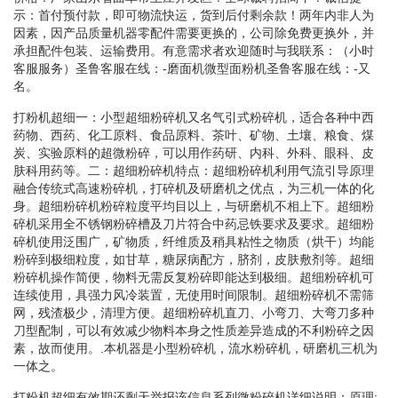
示：首付预付款，即可物流快运，货到后付剩余款！两年内非人为
因素，因产品质量机器零配件需要更换的，公司除免费更换外，并
承担配件包装、运输费用。有意需求者欢迎随时与我联系：（小时
客服服务）圣鲁客服在线：-磨面机微型面粉机圣鲁客服在线：-又
名。
打粉机超细一：小型超细粉碎机又名气引式粉碎机，适合各种中西
药物、西药、化工原料、食品原料、茶叶、矿物、土壤、粮食、煤
炭、实验原料的超微粉碎，可以用作药研、内科、外科、眼科、皮
肤科用药等。二：超细粉碎机特点：超细粉碎机利用气流引导原理
融合传统式高速粉碎机，打碎机及研磨机之优点，为三机一体的化
身。超细粉碎机粉碎粒度平均目以上，与研磨机不相上下。超细粉
碎机采用全不锈钢粉碎槽及刀片符合中药忌铁要求及要求。超细粉
碎机使用泛围广，矿物质，纤维质及稍具粘性之物质（烘干）均能
粉碎到极细粒度，如甘草，糖尿病配方，脐剂，皮肤敷剂等。超细
粉碎机操作简便，物料无需反复粉碎即能达到极细。超细粉碎机可
连续使用，具强力风冷装置，无使用时间限制。超细粉碎机不需筛
网，残渣极少，清理方便。超细粉碎机直刀、小弯刀、大弯刀多种
刀型配制，可以有效减少物料本身之性质差异造成的不利粉碎之因
素，故而使用。.本机器是小型粉碎机，流水粉碎机，研磨机三机为
一体之。
打粉机超细有效期还剩天举报该信息系列微粉碎机详细说明：原理: