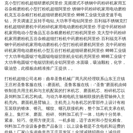
克小型打粉机超细研磨机阿里价.克摇摆式不锈钢中药粉碎机家用五
谷杂粮磨粉机小型打粉机超细阿里价.锈钢中药粉碎机家用电动磨粉
机克五谷杂粮打粉机超细研磨机阿里价.蝉蝉工业级无级变速手电
钻，开关调速正反转手电钻,大功率手电钻阿里价.百利福不锈钢克打
粉机超细研磨机中药粉碎机家用电动磨粉机阿里价.手提中药材粉碎
机家用电动小型食品五谷杂粮磨粉机打粉机阿里价.克大型中药粉碎
机家用磨粉机五谷杂粮超细打粉机中药磨粉机阿里价.百利福克不锈
钢中药粉碎机家用电动磨粉机小型打粉机研磨机阿里价.克中药材粉
碎机家用电动磨粉机小型五谷打粉机超细研磨机阿里价.蝉蝉工业级
寸大功率电圆锯寸电圆锯电锯切割机全铝机壳阿里价.蝉蝉工业级寸
大功率电圆锯寸电锯切割机全铝阿里价.水面吸，吸油颗粒，化学，
吸油垫，此模板由精准推广王提供，。
打粉机超细公司名称：曲阜圣鲁机械厂周凡民经理联系山东王庄镇
王庄村圣鲁客服在线：-磨面机、圣鲁客服在线：-“圣鲁”磨面机由铸
铁制造共用主机和与主机配装的打米机芯、磨面机芯、粉碎机芯以
及饲料加工机芯构成。与动力单相电机主轴相联接的悬臂轴伸入主
机壳内。磨面机悬臂轴上、主机壳上与各机芯的零部件上设计有相
互装联的锥体、锥孔、螺纹、螺孔联接机构，整个加工机支承在机
座上。集打米、磨面、粉碎、饲料加工机于一体，结构十分简单、
紧凑、轻巧。使用方便灵活、一机多能，适于农村和小型化粮食、
饲料加工作业设备参数产品备注：以上设备都是不含电机和运费的
价格！厂家山东省曲阜市王庄开发区！全球诚聘招商中！诚信提