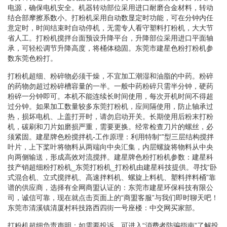
电源，确保电机安全。机器转动部位采用进口耐磨合金材料，转动
结合部摩擦系数小。打粉机采用自动数显定时功能，可在分钟内任
意定时，时间结束时自动停机，无需专人看守塑料打粉机，大大节
省人工。打粉机搅拌台面预设升降平台，升降部位采用进口平面轴
承，可轻松调节升降高度，将桶体稳固。东莞市建星色粉打粉机参
数东莞色粉打。
打粉机超细、粉碎物必须干燥，不宜加工潮湿和油脂的中药。粉碎
的药物勿超过粉碎槽容量的一半。一般中药粉碎只需半分钟，硬药
粉碎一分钟即可。本机不能连续长时间使用，每次开机时间不得超
过分钟。如果加工数量较多东莞打粉机，应间隔使用，防止轴承过
热，损坏电机、上盖打开时，请勿启动开关。长期使用后粉末打粉
机，碳刷和刀片如磨损严重，需要更换。经常检查刀片的螺丝，必
须紧固。建星牌色粉搅拌机-工作原理：利用特制“”型三层结构搅拌
叶片，上下桨叶将物料从两端向中央汇集，内层螺旋将物料从中央
向两侧输送，形成高效对流搅拌。建星牌色粉打粉机参数：建星科
技产销超细粉打粉机_东莞打粉机_打粉机由建星科技提供。寻找“卧
式混合机、立式搅拌机、高速拌料机、螺旋上料机、塑料拌料桶”靠
谱的供应商，选择有全网商盟认证的：东莞市建星环保科技有限公
司，诚信可靠，现在就点击页面上的“商盟客服”与我们即时聊天吧！
东莞市清溪镇清厦村科技路西四街一号座楼：中交网买家部。
打粉机超细负责声明：如需要投诉，可进入“消费者防骗指南”了解投