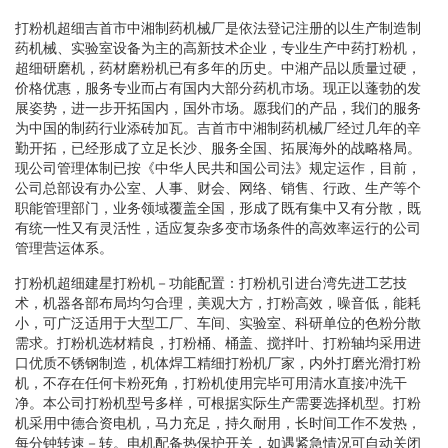
打粉机超细吉首市中湘制药机械厂是依法登记注册的以生产制造制
药机械、实验室设备为主的高新技术企业，专业生产中药打粉机，
超细研磨机，药材磨粉机已有多年的历史。中湘产品以质量过硬，
价格优惠，服务专业而占有国内大部分药机市场。现正以蓬勃的发
展姿势，进一步开拓国内，国外市场。愿我们的产品，我们的服务
为中国的制药行业添砖加瓦。吉首市中湘制药机械厂经过几年的辛
勤开拓，已经形成了立足长沙、服务全国、拓展海外的战略格局。
现公司管理体制已按《中华人民共和国公司法》规定运作，目前，
公司总部设有办公室、人事、财会、网络、销售、行政、生产等个
职能管理部门，业务领域覆盖全国，形成了既有集中又有分散，既
有统一性又有灵活性，适应复杂多变市场条件的高效率运行的公司
管理营运体系。
打粉机超细建星打粉机－功能配置：打粉机引进台湾先进工艺技
术，机器各部布局均匀合理，美观大方，打粉高效，噪音低，能耗
小，可广泛适用于大型工厂、车间、实验室、科研单位的色粉分散
需求。打粉机选材精良，打粉桶、桶盖、搅拌叶、打粉轴均采用进
口优质不锈钢制造，机体焊工精细打粉机厂家，内外打磨光滑打粉
机，不存在任何卡粉死角，打粉机使用完毕可用清水直接冲洗干
净。本公司打粉机型号多样，可根据实际生产需要选择机型。打粉
机采用中德合资电机，马力充足，持久耐用，长时间工作不发热，
每分钟转速－转。电机配备热保护开关，如遇紧急情况可自动关闭