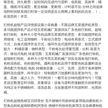
噪音低、持久耐用；短时间内完成均匀混料，低耗能、高效率；桶
盖、桶底冲压成型，配合精确，更耐用；计时器可在-分钟之间选择
混料时间联系我们时请一定说明是在云商网上看到的此信息，！，
欢迎您的！本页。
打粉机超细产品详情面议最小采购量：不限品牌五星搅拌机类型：
多功能搅拌机产品介绍五星机械厂直接供应广东色粉打粉机。超细
粉打粉机、各种大小型号的品牌五星搅拌机类型：多功能搅拌机应
用领域：化工适用物料：干粉动力类型：电动布局形式：立式搅拌
方式：自落式搅拌作业方式：循环作业式搅拌鼓形状：鼓筒型生产
能力：.料桶容量：物料类型：干粉每次处理量范围：出料-装置方
式：移动式电机.转速范围：五星机械厂直接供应广东色粉打粉机。
超细粉打粉机、各种大小型号莞五星机械厂供应全国各地打粉机。
色粉混色机。色粉搅拌机、颜料混色机应用于塑胶色粉及颜料混合
调色配方等电机.电机-转桶体容量：-公斤、实用：适用于各种塑料
颜料混合搅拌。科学设计：特制搅拌刀使颜料混合更加均匀、快
速。高效：减少人力、节约时间！一般可在分钟内搅拌均匀！可随
意设定数显定时功能。质量保证：设备与原料所接触部分的材料皆
为纯正全不锈钢制作。清洗容易：当改换搅拌不同原料时，光滑的
桶。
打粉机超细热销宝贝阿里价.克不锈钢中药粉碎机家用电动磨粉机小
型食品粉机超细研磨机阿里价.锈钢中药粉碎机家用五谷杂粮磨粉机