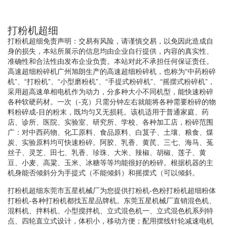
打粉机超细
打粉机超细免责声明：交易有风险，请谨慎交易，以免因此造成自
身的损失，本站所展示的信息均由企业自行提供，内容的真实性、
准确性和合法性由发布企业负责。本站对此不承担任何保证责任。
高速超细粉碎机广州旭朗生产的高速超细粉碎机，也称为“中药粉碎
机”、“打粉机”、“小型磨粉机”、“手提式粉碎机”、“摇摆式粉碎机”，
采用超高速单相电机作为动力，分多种大小不同机型，能快速粉碎
各种软硬药材。一次（-克）只需分钟左右就能将各种需要粉碎的物
料粉碎成-目的粉末，既均匀又无损耗。该机适用于普通家庭、药
店、诊所、医院、实验室、研究所、学校、各种加工店，粉碎范围
广：对中西药物、化工原料、食品原料、白芨子、土壤、粮食、煤
炭、实验原料均可快速粉碎。阿胶、乳香、黄芪、三七、海马、菟
丝子、灵芝、田七、乳香、珍珠、大米、辣椒、胡椒、莲子、黄
豆、小麦、高粱、玉米、冰糖等等均能很好的粉碎。根据机器的主
机身能否倾斜分为手提式（不能倾斜）和摇摆式（可以倾斜。
打粉机超细东莞市五星机械厂为您提供打粉机-色粉打粉机超细粉体
打粉机-各种打粉机都找五星品牌机。东莞五星机械厂直销混色机、
混料机、拌料机、小型搅拌机、立式混色机一、立式混色机系列特
点、四轮直立式设计，体积小，移动方便；配用摆线针轮减速电机