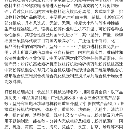
物料由料斗经螺旋输送器进入粉碎室，被高速旋转的刀片剪切粉
碎，通过负压风运的方法把物料运入旋风分离器、袋式除尘器，排
出物料达到产品的要求。主要用途:本机由主机、辅机、电控箱三个
部分组成，具有风选式、无筛、无网、粒度大小均匀等多种性能，
生产过程连续进行。该机在粉碎作业时主机不升温，可粉碎各种热
敏性物料。其综合性能已到国际先进水平，其中温升、产量、粉碎
细度三项指标代表了目前国内最高水平。广泛适用于制药、化工、
食品等行业的物料粉碎。型号－－－－生产能力进料粒度免责声
明：以上所展示的信息由企业自行提供，内容的真实性、准确性和
合法性由发布企业负责，中国制药网对此不承担任何保证责任。主
营产品：粉碎机高效粉碎机高效粗碎机微粉碎机万能粉碎机组高速
中药粉碎机混合机犁刀式混合机双螺杆锥形混合机二维运动混合机
槽形混合机三维混合机混合乳化机强制型搅拌系列混合机干燥设备
高效沸腾。
打粉机超细类别：食品加工机械品牌名称：旭朗投资金额：以下品
牌历史：-年品牌发源地：广州所属区域：金水三全路直营产品参
数：型号容量电压功率电机转速重量外型尺寸-摇摆式产品特点：摇
摆式粉碎机结构精密、体积小、重量轻、功效高、无粉尘、清洁卫
生、操作简便、造型美观、既省电又安全等特点。粉碎槽及刀片采
用不锈钢制造，能在秒－分钟内完成粗碎及细粉，粉碎范围广：阿
胶、乳香、黄芪、三七、海马、菟丝子、灵芝、甘草、珍珠等不同