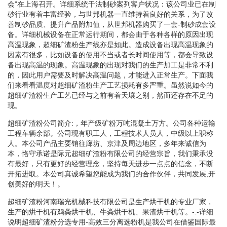
会”在上海召开。详细系统干法制砂案列客户状况：该公司业已在制
砂行业有着丰富经验，与世邦机器一直维持着良好的关系，为了改
善制砂品质、提升产品附加值，从世邦机器购买了一套-制砂成套设
备。详细机械设备在正常运行期间，都会由于各种各样的原因出现
高温现象，超细矿渣粉生产线亦是如此。造成设备出现高温现象的
因素有很多，比如设备的使用不当或者长时间使用等，都会导致设
备出现高温的现象。高温现象的出现对我们的生产加工是非常不利
的，因此用户需要及时解决高温问题，才能进入正常生产。下面我
们来看看温度对超细矿渣粉生产工艺损耗有多严重。虽然说如今的
超细矿渣粉生产工艺已经与之前有着天壤之别，然而还存在不足的
现。
超细矿渣粉公司简介:，年产级矿粉万吨混凝土万方。公司各种运输
工程车辆余部。公司现有职工人，工程技术人员人，中级以上职称
人。本公司产品主要销往廊坊、京津及周边地区，多年来诚信为
本，恪守承诺是际元超细矿渣粉有限公司的经营宗旨，我们秉承没
有最好，只有更好的经营理念，坚持每天进步一点点的信念，不断
开拓进取。本公司真诚希望您能成为我们的合作伙伴，共同发展,开
创美好的明天！。
超细矿渣粉河南瑞光机械科技有限公司是生产烘干机的专业厂家，
生产的烘干机有鸡粪烘干机、牛粪烘干机、果渣烘干机等。-.-详细
说明超细矿渣粉分选专用-高效三分离选粉机是我公司在借鉴国际最