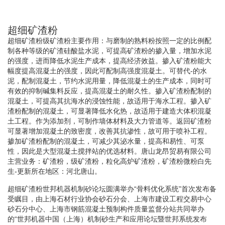
超细矿渣粉
超细矿渣粉级矿渣粉主要作用：与磨制的熟料粉按照一定的比例配
制各种等级的矿渣硅酸盐水泥，可提高矿渣粉的掺入量，增加水泥
的强度，进而降低水泥生产成本，提高经济效益。掺入矿渣粉能大
幅度提高混凝土的强度，因此可配制高强度混凝土。可替代-的水
泥，配制混凝土，节约水泥用量，降低混凝土的生产成本，同时可
有效的抑制碱集料反应，提高混凝土的耐久性。掺入矿渣粉配制的
混凝土，可提高其抗海水的浸蚀性能，故适用于海水工程。掺入矿
渣粉配制的混凝土，可显著降低水化热，故适用于建造大体积混凝
土工程。作为添加剂，可制作墙体材料及大力管道等。返回矿渣粉
可显著增加混凝土的致密度，改善其抗渗性，故可用于喷补工程。
掺加矿渣粉配制的混凝土，可减少其泌水量，提高和易性、可泵
性，因此是大型混凝土搅拌站的优选材料。唐山龙昂贸易有限公司
主营业务：矿渣粉，级矿渣粉，粒化高炉矿渣粉，矿渣粉微粉白先
生-更新所在地区：河北唐山。
超细矿渣粉世邦机器机制砂论坛圆满举办“骨料优化系统”首次发布备
受瞩目，由上海石材行业协会砂石分会、上海市建设工程交易中心
砂石分中心、上海市钢筋混凝土预制构件质量监督分站共同举办
的“世邦机器中国（上海）机制砂生产和应用论坛暨世邦系统发布