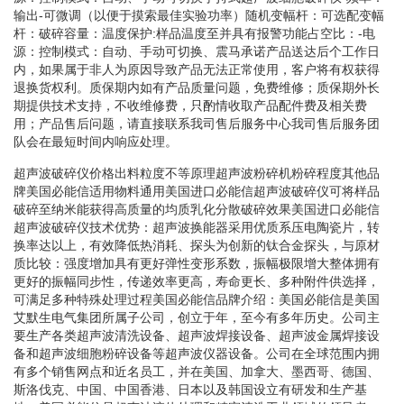
输出-可微调（以便于摸索最佳实验功率）随机变幅杆：可选配变幅
杆：破碎容量：温度保护:样品温度至并具有报警功能占空比：-电
源：控制模式：自动、手动可切换、震马承诺产品送达后个工作日
内，如果属于非人为原因导致产品无法正常使用，客户将有权获得
退换货权利。质保期内如有产品质量问题，免费维修；质保期外长
期提供技术支持，不收维修费，只酌情收取产品配件费及相关费
用；产品售后问题，请直接联系我司售后服务中心我司售后服务团
队会在最短时间内响应处理。
超声波破碎仪价格出料粒度不等原理超声波粉碎机粉碎程度其他品
牌美国必能信适用物料通用美国进口必能信超声波破碎仪可将样品
破碎至纳米能获得高质量的均质乳化分散破碎效果美国进口必能信
超声波破碎仪技术优势：超声波换能器采用优质系压电陶瓷片，转
换率达以上，有效降低热消耗、探头为创新的钛合金探头，与原材
质比较：强度增加具有更好弹性变形系数，振幅极限增大整体拥有
更好的振幅同步性，传递效率更高，寿命更长、多种附件供选择，
可满足多种特殊处理过程美国必能信品牌介绍：美国必能信是美国
艾默生电气集团所属子公司，创立于年，至今有多年历史。公司主
要生产各类超声波清洗设备、超声波焊接设备、超声波金属焊接设
备和超声波细胞粉碎设备等超声波仪器设备。公司在全球范围内拥
有多个销售网点和近名员工，并在美国、加拿大、墨西哥、德国、
斯洛伐克、中国、中国香港、日本以及韩国设立有研发和生产基