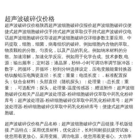
超声波破碎仪价格
超声波破碎仪价格陕西超声波细胞破碎仪报价超声波细胞破碎仪便
捷式超声波细胞破碎仪手持式超声波萃取仪手持式超声波破碎仪电
话超声波细胞破碎仪导读超声波细胞破碎仪详细参数主要应用、中
药提取，细胞，细菌，病毒组织的破碎。例如细胞内含物的萃取。
物质颗粒的分散、匀质化，以及产品的乳化。例如纳米材料的分
散。加速溶解，加速化学反应。例如用于化学合成。技术参数.电
源：输出频率；.定时器：液晶屏，秒钟-小时可调功率调节脉冲器：
数字，闭循环，开循环：秒到分钟选择设定．压电变频能量转换器
锆钛酸铅压电陶瓷直径：长度：重量：电缆长度：．标准配置探
头：钛合金材料：头部直径（随机探头）：处理量：-总长度：重
量：．可选配件：探头，处理量-温度传感器：.赠送附件：超声波细
胞破碎仪相关产品超声波处理器-粉碎细胞破碎仪萃取中药乳化粉碎
库号：超声波处理器-粉碎细胞破碎仪萃取中药乳化粉碎库号：超声
波处理器-粉碎细胞破碎仪萃取中药乳化粉碎库号：便捷式超声波细
胞破。
超声波破碎仪价格产品名称：超声波细胞破碎仪产品链接.手机版链
接.产品特点：采用优质材料，优化设计，长时间耐损抗疲劳试验，
使您用着更放心。采用变频、调功电源，使您用着更省心。大功率