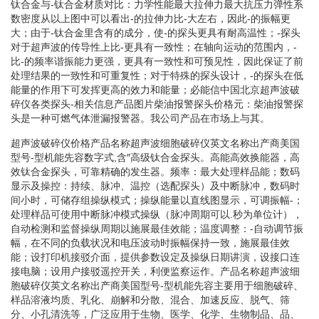
钛合金与-钛合金材质对比：力学性能最大拉伸力最大抗压力弹性系
数密度从以上图中可以看出-的拉伸力比-大左右，因此-的振幅更
大；由于-钛合金里含有的成分，使-的探头更具有耐高温性；-探头
对于超声波的传导性上比-更具有一致性；在轴向运动的范围内，-
比-的频率谐振能力更强，更具有一致性和可预见性，因此保证了前
处理结果的一致性和可重复性；对于特殊的探头设计，-的探头在低
能量的作用下可发挥更高的效力和能量；必能信中国北京超声波破
碎仪各类探头-相关信息产品图片柴油报警探头价格元：柴油报警探
头是一种可燃气体泄漏报警器。我公司产品在市场上与其。
超声波破碎仪价格产品名称超声波细胞破碎仪英文名称出产商美国
型号-型机能先容数字式,含″高级钛合金探头。高能高效换能器，高
效钛合金探头，可靠精确的发生器。频率：最大处理样品能；数码
显示及操控：持续、脉冲、温控（选配探头）及中断脉冲，数码时
间小时，可储存组操纵模式；操纵能量以直线图显示，可调振幅-；
处理样品可使用中断脉冲模式操纵（脉冲周期可以.秒为单位计），
自动检测和监督操纵周期以施展最佳效能；温度调整：-自动调节振
幅，在不同的负载状况和电压波动时振幅保持一致，施展最佳效
能；设打印机接驳介面，提供参数设定及操纵日期讲演，设接口连
接电脑；设用户接驳遥控开关，利便监察运作。产品名称超声波细
胞破碎仪英文名称出产商美国型号-型机能先容主要用于细胞破碎、
样品溶液均质、乳化、崩解和分散、混合、加速反应、脱气、筛
分、小孔清洗等，广泛应用于生物、医学、化学、生物制品、品、