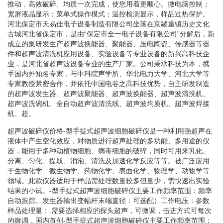
推动，高效破碎、均质一次完成，使您用着更顺心。微电脑控制；
宽屏液晶显示；菜单式操作模式；温控检测显示，样品过热保护。
河北保定市天易佳电子设备制造有限公司坐落在京畿重镇历史文化
古城河北省保定市，是由“保定市全一电子设备有限公司”分解后，新
成立的集研发生产超声波换能器、聚能器、压电陶瓷、传感器等器
件和超声波清洗机应用设备、实验设备等专业设备的新兴高科技企
业，是河北省超声波设备专业的生产厂家。公司秉承科技为本，携
手国内外知名专家，与中科院声学所、华北电力大学、河北大学等
专家教授紧密合作，并依托中国电谷之高科技优势，自主研发制造
的超声波发生器、超声波聚能器、超声波换能器、超声波清洗机、
超声波洗碗机、全自动超声波清洗线、超声波均质机、超声波焊接
机、超。
超声波破碎仪价格-型手提式超声波细胞破碎仪是一种利用强超声在
液体中产生空化效应，对物质进行超声处理的多功能、多用途的仪
器，能用于多种动植物细胞、病毒细胞的破碎，同时可用来乳化、
分离、匀化、提取、消泡、清洗及加速化学反应等等。被广泛应用
于生物化学、微生物学、药物化学、表面化学、物理学、动物学等
领域。此款仪器适用于样品需处理数量较多但量少，需快速出实验
结果的小试。-型手提式超声波细胞破碎仪主要工作频率范围：频率
自动跟踪。发生器输出变幅杆末端直径：可选配）工作电压：参数
样品处理量：.需要选择相应的探头超声，可微调，击进方式可每次
的微调，国内首创-型手提式超声波细胞破碎仪主要工作频率范围：