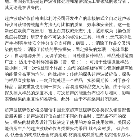
地。美国必能信是超声波液体处理和精密清洗工业领域的领导者，
其无论是在设备的。
超声波破碎仪价格由比利时公司开发生产的非接触式全自动超声破
碎仪可获得传统超声方法无可比拟的质量、效率和安全性。这一创
新已在欧美广泛应用，被上百篇权威杂志引用，逐渐成为（染色质
免疫共沉淀）研究平台不可缺少的标准化工具。特点：.无气雾浮质
产生-增强生物安全性分支分支杆菌，病毒，.；.消除了样品交叉污
染的危险；.消除了传统的手持探头，固定探头的繁琐；.泡沫量极
少；.自动电源开关，无调节旋钮；.可处理多种样品，样品处理范围
广泛；.适用于各种标准容器（管，管；）；.可用于处理微量样品；
最少到；.可一次性处理个样品；.自动的连续旋转离心管则使超声波
的能量分布更为均匀。的优越性：传统的探头超声波破碎仪，探头
与样品直接接触，一次只能处理一个样品，实验周期长；对于多个
样品，需要重复使用同一探头，容易造成样品交叉污染。由于每次
探头插入样品的深度不用，每次超声的能量分布也不尽相同，影响
实验结果的重复性和准确性。此外，由于不能采用封闭系统。
超声波破碎仪价格必能信中国北京超声波破碎仪各类探头销售部售
后服务部：超声波破碎仪在处理不同的样品时，需配备不同的探
头，探头的材质及设计形状决定了使用的寿命及使用效率。美国必
能信所生产的超声波破碎仪各类探头均采用-钛合金材质。-钛合金
及-钛合金的构成钛合金材质组成-材质组成材质组成.铝铝钼钒钛钛-