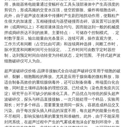
用，换能器将电能量通过变幅杆在工具头顶部液体中产生高强度的
剪切力，形成高频的交变水压强，使空腔膨胀、爆炸将细胞击碎。
此外，由于超声波在液体中传播时产生剧烈地扰动作用，使颗粒产
生很大的加速度，互相碰撞或与器壁碰撞而击碎。该装置可以使两
种（或两钟以上）不相溶液体混合均匀。因而能达到一般的机械搅
拌或捣碎所达不到的效果。主要特点：．可储存个控制模式。．定
时数字显示，输出能量由光条显示，连续可调，操作直观方便。．
工作方式有间断（占空比由可调）和连续两种选择，间断工作时，
脉冲宽度和间断时间可分别设定。．工作时间可由数字定时器控
制，达到预定时间自动转变为待机状态，定时范围。.手持式超声波
细胞破碎仪可人为自。
超声波破碎仪价格:品牌非接触式全自动超声破碎仪常用于细胞的破
碎、裂解，细胞颗粒的释放。尤其是应用于腺病毒的微粒释放，除
适合制备高效价的重组腺病毒外，还可以制备病毒，终端蛋白化合
物，同时是土壤样品制备的理想仪器。已经成为（染色质免疫共沉
淀）研究平台不可缺少的标准化工具。产品优点与传统的探头超声
波破碎仪，探头与样品直接接触，一次只能处理一个样品，实验周
期长；对于多个样品，需要重复使用同一探头，容易造成样品交叉
污染。由于每次探头插入样品的深度不用，每次超声的能量分布也
不尽相同，影响实验结果的重复性和准确性。此外，由于不能采用
封闭系统，在超声过程中产生的气雾或者泡沫会扩散到环境中，造