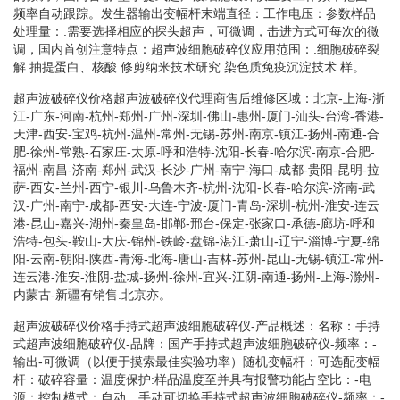
频率自动跟踪。发生器输出变幅杆末端直径：工作电压：参数样品
处理量：.需要选择相应的探头超声，可微调，击进方式可每次的微
调，国内首创注意特点：超声波细胞破碎仪应用范围：.细胞破碎裂
解.抽提蛋白、核酸.修剪纳米技术研究.染色质免疫沉淀技术.样。
超声波破碎仪价格超声波破碎仪代理商售后维修区域：北京-上海-浙
江-广东-河南-杭州-郑州-广州-深圳-佛山-惠州-厦门-汕头-台湾-香港-
天津-西安-宝鸡-杭州-温州-常州-无锡-苏州-南京-镇江-扬州-南通-合
肥-徐州-常熟-石家庄-太原-呼和浩特-沈阳-长春-哈尔滨-南京-合肥-
福州-南昌-济南-郑州-武汉-长沙-广州-南宁-海口-成都-贵阳-昆明-拉
萨-西安-兰州-西宁-银川-乌鲁木齐-杭州-沈阳-长春-哈尔滨-济南-武
汉-广州-南宁-成都-西安-大连-宁波-厦门-青岛-深圳-杭州-淮安-连云
港-昆山-嘉兴-湖州-秦皇岛-邯郸-邢台-保定-张家口-承德-廊坊-呼和
浩特-包头-鞍山-大庆-锦州-铁岭-盘锦-湛江-萧山-辽宁-淄博-宁夏-绵
阳-云南-朝阳-陕西-青海-北海-唐山-吉林-苏州-昆山-无锡-镇江-常州-
连云港-淮安-淮阴-盐城-扬州-徐州-宜兴-江阴-南通-扬州-上海-滁州-
内蒙古-新疆有销售.北京亦。
超声波破碎仪价格手持式超声波细胞破碎仪-产品概述：名称：手持
式超声波细胞破碎仪-品牌：国产手持式超声波细胞破碎仪-频率：-
输出-可微调（以便于摸索最佳实验功率）随机变幅杆：可选配变幅
杆：破碎容量：温度保护:样品温度至并具有报警功能占空比：-电
源：控制模式：自动、手动可切换手持式超声波细胞破碎仪-频率：-