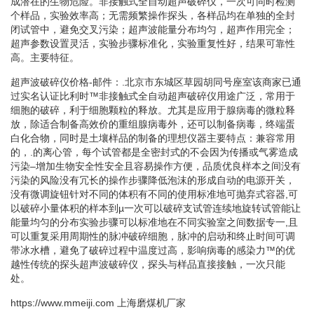
成潜在的生物危险。非接触式全自动超声破碎仪，一次可同时检测
个样品，实验效率高；无需频繁操作探头，各样品均在单独的全封
闭试管中，避免交叉污染；超声波能量分布均匀，超声作用完全；
超声参数设置灵活，实验步骤标准化，实验重复性好，结果可靠性
高。主要特征。
超声波破碎仪价格-邮件：.北京市东城区草园胡同号座室该商家已通
过实名认证比利时™非接触式全自动超声破碎仪用途广泛，常用于
细胞的破碎，利于细胞颗粒的释放。尤其是应用于腺病毒的微粒释
放，除适合制备高效价的重组腺病毒外，还可以制备病毒，终端蛋
白化合物，同时是土壤样品的制备的理想仪器主要特点：兼容常用
的，.的离心管，每个试管都是全密封式的不会因为传播或气雾造成
污染–增加生物安全性安全且容易操作方便，品质优良样本之间没有
污染的风险没有冗长的操作步骤降低泡沫的形成自动的电源开关，
没有微调旋钮针对不同的体积有不同的使用标准地可抛弃式容器,可
以破碎小量体积的样本到µ一次可以破碎支试管连续地旋转试管能让
能量均匀的分布实验步骤可以标准地在不同实验室之间数据专一,且
可以重复采用周期性的脉冲破碎细胞，脉冲的启动和终止时间可调
带冰水槽，避免了破碎过程中温度过高，影响病毒的感染力™的优
越性传统的探头超声波破碎仪，探头与样品直接接触，一次只能
处。
https://www.mmeiji.com
上海磨煤机厂家