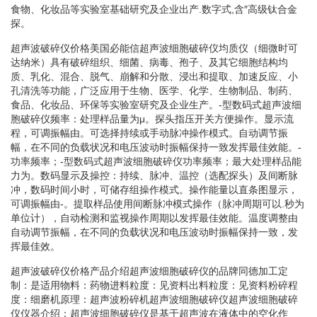
食物、化妆品等实验室基础研究及企业出产.数字式,含″高级钛合金
探。
超声波破碎仪价格美国必能信超声波细胞破碎仪均质仪（细微时可
达纳米）具有破碎组织、细菌、病毒、孢子、及其它细胞结构均
质、乳化、混合、脱气、崩解和分散、浸出和提取、加速反应、小
孔清洗等功能，广泛应用于生物、医学、化学、生物制品、制药、
食品、化妆品、环保等实验室研究及企业生产。-型数码式超声波细
胞破碎仪频率：处理样品量为μ。探头指压开关方便操作。显示流
程，可调振幅由。可选择持续或手动脉冲操作模式。自动调节振
幅，在不同的负载状况和电压波动时振幅保持一致发挥最佳效能。-
功率频率；-型数码式超声波细胞破碎仪功率频率；最大处理样品能
力为。数码显示及操控：持续、脉冲、温控（选配探头）及间断脉
冲，数码时间小时，可储存组操作模式。操作能量以直条图显示，
可调振幅由-。提取样品使用间断脉冲模式操作（脉冲周期可以.秒为
单位计），自动检测和监视操作周期以发挥最佳效能。温度调整由
自动调节振幅，在不同的负载状况和电压波动时振幅保持一致，发
挥最佳效。
超声波破碎仪价格产品介绍超声波细胞破碎仪的品牌同德加工定
制：是适用物料：药物进料粒度：见资料出料粒度：见资料粉碎程
度：细磨机原理：超声波粉碎机超声波细胞破碎仪超声波细胞破碎
仪仪器介绍：超声波细胞破碎仪是基于超声波在液体中的空化作