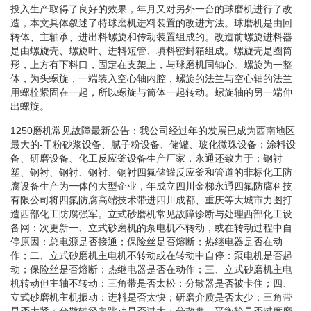
投入生产取得了良好的效果，年月又对另外一台的球磨机进行了改
造，本文具体叙述了特球磨机进料装置的改进方法。球磨机是由回
转体、主轴承、进出料螺旋和传动装置组成的。改造前螺旋进料器
是由螺旋壳、螺旋叶、进料短管、填料密封箱组成。螺旋壳是圈筒
形，上方有下料口，固定在支架上，与球磨机同轴心。螺旋为一整
体，为头螺旋，一端装入空心轴内腔，螺旋的法兰与空心轴的法兰
用螺栓紧固在一起，所以螺旋与筒体一起转动。螺旋轴的另一端伸
出螺旋。
1250磨机常见故障最新公告：我公司经过年的发展已成为西南地区
最大的-干粉砂浆设备、腻子粉设备、储罐、玻化微珠设备；涂料设
备、研磨设备、化工反应釜设备生产厂家，永通还致力于：钢衬
塑、钢衬、钢衬、钢衬、钢衬四氟储罐反应釜和管道的非标化工防
腐设备生产为一体的大型企业，年成立四川金梯永通四氟防腐科技
有限公司将四氟防腐高端技术带进四川成都、重庆等大城市力图打
造西部化工防腐强军。立式砂磨机常见故障诊断与处理西部化工设
备网：次更新一、立式砂磨机的泵电机不转动，或在转动过程中自
停原因：总电源是否接通；保险丝是否熔断；热继电器是否在动
作；二、立式砂磨机主电机不转动或在转动中自停：泵电机是否起
动；保险丝是否熔断；热继电器是否在动作；三、立式砂磨机主电
机转动但主轴不转动：三角带是否太松；分散器是否被卡住；四、
立式砂磨机主机振动：进料是否太快；研磨介质是否太少；三角带
是否太紧；分散轴径向跳动是否过大；分散盘，平衡轮是否过度磨