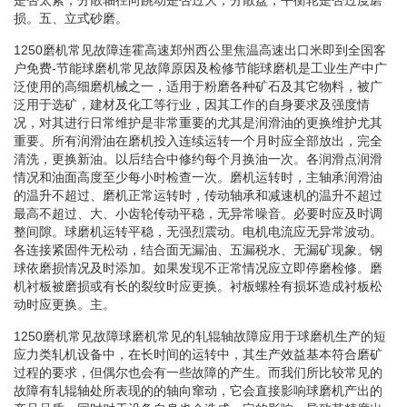
损。五、立式砂磨。
1250磨机常见故障连霍高速郑州西公里焦温高速出口米即到全国客
户免费-节能球磨机常见故障原因及检修节能球磨机是工业生产中广
泛使用的高细磨机械之一，适用于粉磨各种矿石及其它物料，被广
泛用于选矿，建材及化工等行业，因其工作的自身要求及强度情
况，对其进行日常维护是非常重要的尤其是润滑油的更换维护尤其
重要。所有润滑油在磨机投入连续运转一个月时应全部放出，完全
清洗，更换新油。以后结合中修约每个月换油一次。各润滑点润滑
情况和油面高度至少每小时检查一次。磨机运转时，主轴承润滑油
的温升不超过、磨机正常运转时，传动轴承和减速机的温升不超过
最高不超过、大、小齿轮传动平稳，无异常噪音。必要时应及时调
整间隙。球磨机运转平稳，无强烈震动。电机电流应无异常波动。
各连接紧固件无松动，结合面无漏油、五漏税水、无漏矿现象。钢
球依磨损情况及时添加。如果发现不正常情况应立即停磨检修。磨
机衬板被磨损或有长的裂纹时应更换。衬板螺栓有损坏造成衬板松
动时应更换。主。
1250磨机常见故障球磨机常见的轧辊轴故障应用于球磨机生产的短
应力类轧机设备中，在长时间的运转中，其生产效益基本符合磨矿
过程的要求，但偶尔也会有一些故障的产生。而我们所比较常见的
故障有轧辊轴处所表现的的轴向窜动，它会直接影响球磨机产出的