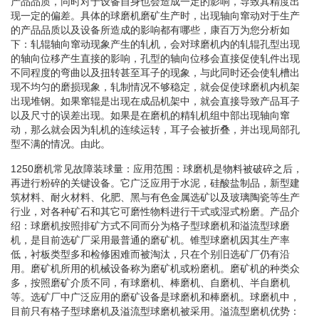
产品品质，同时对于设备自身也会造成一定的影响，导致其精度出
现一定的偏差。具体的球磨机磨矿生产时，出现轴向窜动对于生产
的产品品质以及设备所造成的影响都有哪些，康百万为您分析如
下：轧辊轴向窜动现象产生的轧机，会对球磨机内的轧辊孔型出现
的轴向位移产生直接的影响，孔型的轴向位移会直接促使轧件出现
不同程度的弯曲以及扭转甚至耳子的现象，与此同时还会使轧槽出
现不均匀的磨损现象，轧制情况不够稳定，就会促使球磨机内机架
出现堆钢。如果窜辊是出现在成品机架中，就会直接导致产品耳子
以及尺寸的误差出现。如果是在磨机的精轧机组中部出现轴向窜
动，那么就会因为轧机的连续运转，耳子会被折叠，并出现局部孔
型不满的情况。由此。
1250磨机常见故障装球量：应用范围：球磨机是物料被破碎之后，
再进行粉碎的关键设备。它广泛应用于水泥，硅酸盐制品，新型建
筑材料、耐火材料、化肥、黑与有色金属选矿以及玻璃陶瓷等生产
行业，对各种矿石和其它可磨性物料进行干式或湿式粉磨。产品介
绍：球磨机按照排矿方式不同而分为格子型球磨机和溢流型球磨
机，是目前选矿厂采用最普通的磨矿机。锥型球磨机因其生产率
低，衬板类型多和检修困难而被淘汰，只在个别旧选矿厂仍有沿
用。磨矿机所用的机械设备称为磨矿机或粉磨机。磨矿机的种类众
多，按照磨矿介质不同，有球磨机、棒磨机、自磨机、半自磨机
等。选矿厂中广泛应用的磨矿设备是球磨机和棒磨机。球磨机中，
目前只有格子型球磨机及溢流型球磨机被采用。溢流型磨机优势：