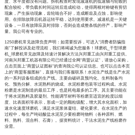
度、水平度都没有问题。拆机检查时发现减速机的低速轴与轮毂的
配合较松，带负载长时间运转后造成松动，使得两根对称键有剪切
现象，产生振动现象，齿轮啮合不好，造成断齿及点蚀，影响使
用。在排除故障后机器运转平稳，达到使用要求。减速机是一关键
设备，一旦有故障应及时排除，否则会造成整条线的停产，影响产
量。我公司有专业的。
1250磨机常见故障负责声明：如需要投诉，可进入“消费者防骗指
南”了解投诉及处理流程，我们将竭诚为您服务！球磨机_干型球磨
机_球磨机常见故障及转速计算解决方法兴邦重工由兴邦重工提供。
河南兴邦重工机器有限公司已经通过全网“商盟认证”，请放心采购，
点击页面上“商盟认证图标”的查询我公司认证信息。也可以点击本页
上的“商盟客服图标”，直接与我们客服联系！水泥生产线是生产水泥
的一系列设备组成的生产线。主要由破碎及预均化、生料制备均
化、预热分解、水泥熟料的烧成、水泥粉磨包装等过程构成。水泥
粉磨是水泥制造的最后工序，也是耗电最多的工序。其主要功能在
于将水泥熟料及胶凝剂、性能调节材料等粉磨至适宜的粒度以细
度、比表面积等表示，形成一定的颗粒级配，增大其水化面积，加
速水化速度球磨机，满足水泥浆体凝结、硬化要求。在水泥生产的
过程中，每生产吨硅酸盐水泥至少要粉磨吨物料（各种原料、燃
料、熟料、混合料、石膏）。据资料统计，干法水泥生产线粉磨作
业需。