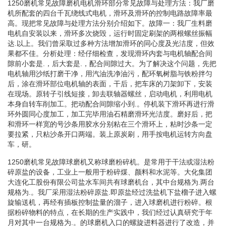
1250磨机常见故障磨机电机滑环部分常见故障与处理方法：我厂磨
机所配套的四台千瓦绕线式电机，滑环及滑环的控制电路故障率最
高。现把常见故障与处理方法分别介绍如下。故障一：我厂生料磨
电机自安装以来，滑环多次烧毁，运行时固定刷架的两根螺丝振幅
达.以上。我们曾采取过多种方法增加滑环的同心度及光洁度，但效
果都不佳。分析处理：经仔细检查，发现滑环内套与电机轴配合间
隙前小套是.，后大套是.，配合间隙过大。为了解决这个问题，先把
电机轴用沙纸打磨干净，用汽油洗净油污，配环氧树脂与铁粉拌匀
后，涂在滑环部位电机轴的表面，干后，把车床的刀架卸下，安装
在现场。原转子引线短接，卸去联轴器螺丝，启动电机，利用电机
本身自转车削加工。把动配合间隙缩小到.。停机装下滑环再进行滑
环外圆同心度加工，加工完毕用油石精磨滑环光洁度。磨好后，把
和滑环一样宽的号沙条用胶水分别粘在三个滑环上，粘时沙条一定
要拉紧，只粘沙条开口两端。装上原炭刷，用手按电机运转方向盘
车，研。
1250磨机常见故障球磨机又称球磨粉碎机。是常用于干法或湿法粉
碎原盐的设备，工业上一般用于粉碎煤、颜料和水泥等。大化集团
大连化工股份有限公司盐水车间共有球磨机台，其中台规格为.两台
规格为.。我厂采用湿法粉碎原盐.即原盐经过洗盐机下盐榴子进入螺
旋输送机，再经有插板控制盐量的溜子，进入球磨机进行粉碎。根
据粉碎物料的特点，在长期的生产实践中，我们经过认真研究于年
月对其中一台规格为.。的球磨机入口的螺旋进料器进行了改造，并