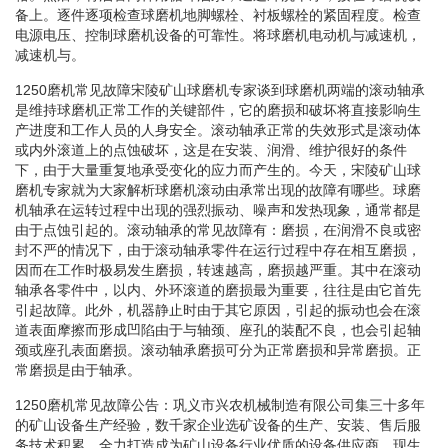
备上。逐件逐项检查球磨机地脚螺栓、衬板螺栓的紧固程度。检查
电源电压、控制球磨机设备的可靠性。将球磨机电动机与减速机，
减速机与。
1250磨机常见故障宋陵矿山球磨机专家谈到球磨机两端的滚动轴承
是维持球磨机正常工作的关键部件，它的磨损和破坏将直接影响生
产进度和工作人员的人身安全。滚动轴承正常的失效形式是滚动体
或内外滚道上的点蚀破坏，这是在安装、润滑、维护很好的条件
下，由于大量重复地承受变化的应力而产生的。今天，宋陵矿山球
磨机专家就为大家解析球磨机滚动由承常出现的故障有哪些。球磨
机轴承在运转过程中出现的强烈振动、噪声和发热现象，通常都是
由于点蚀引起的。滚动轴承的常见故障有：磨损，在润滑不良或密
封不严的情况下，由于滚动轴承零件在运行过程中存在相互磨损，
因而在工作时极易发生磨损，转速越高，磨损越严重。其中在滚动
轴承各零件中，以内、外环滚道的磨损最为重要，往往是由它首先
引起故障。此外，机器静止时由于其它原因，引起的振动也会在滚
道表面摩擦而形成凹陷由于与轴颈、座孔的装配不良，也会引起轴
颈或座孔表面磨损。滚动轴承磨损可分为正常磨损和异常磨损。正
常磨损是由于轴承。
1250磨机常见故障公告：巩义市兴农机械制造有限公司集三十多年
的矿山设备生产经验，数千家企业选矿设备的生产、安装、售后服
务技术积累，全力打造成为矿山设备行业优质的设备供应商。现生