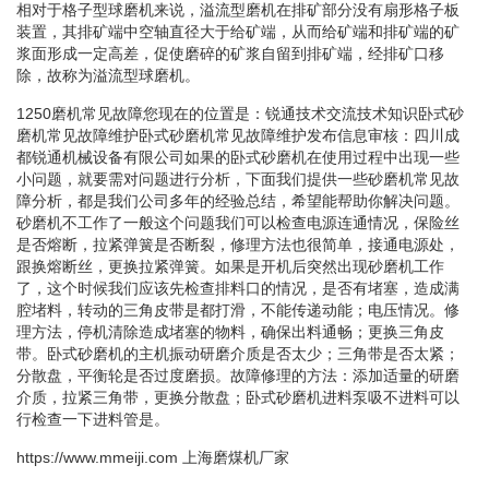
相对于格子型球磨机来说，溢流型磨机在排矿部分没有扇形格子板
装置，其排矿端中空轴直径大于给矿端，从而给矿端和排矿端的矿
浆面形成一定高差，促使磨碎的矿浆自留到排矿端，经排矿口移
除，故称为溢流型球磨机。
1250磨机常见故障您现在的位置是：锐通技术交流技术知识卧式砂
磨机常见故障维护卧式砂磨机常见故障维护发布信息审核：四川成
都锐通机械设备有限公司如果的卧式砂磨机在使用过程中出现一些
小问题，就要需对问题进行分析，下面我们提供一些砂磨机常见故
障分析，都是我们公司多年的经验总结，希望能帮助你解决问题。
砂磨机不工作了一般这个问题我们可以检查电源连通情况，保险丝
是否熔断，拉紧弹簧是否断裂，修理方法也很简单，接通电源处，
跟换熔断丝，更换拉紧弹簧。如果是开机后突然出现砂磨机工作
了，这个时候我们应该先检查排料口的情况，是否有堵塞，造成满
腔堵料，转动的三角皮带是都打滑，不能传递动能；电压情况。修
理方法，停机清除造成堵塞的物料，确保出料通畅；更换三角皮
带。卧式砂磨机的主机振动研磨介质是否太少；三角带是否太紧；
分散盘，平衡轮是否过度磨损。故障修理的方法：添加适量的研磨
介质，拉紧三角带，更换分散盘；卧式砂磨机进料泵吸不进料可以
行检查一下进料管是。
https://www.mmeiji.com
上海磨煤机厂家