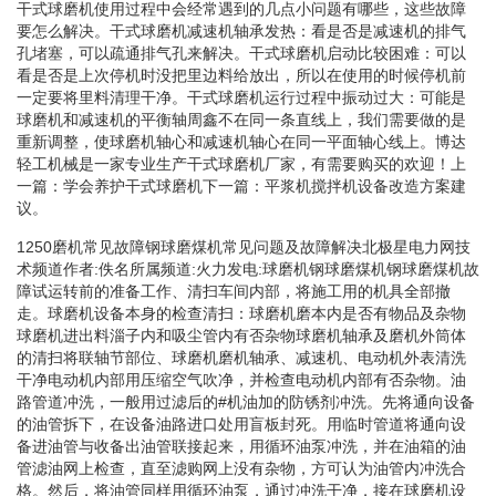
干式球磨机使用过程中会经常遇到的几点小问题有哪些，这些故障
要怎么解决。干式球磨机减速机轴承发热：看是否是减速机的排气
孔堵塞，可以疏通排气孔来解决。干式球磨机启动比较困难：可以
看是否是上次停机时没把里边料给放出，所以在使用的时候停机前
一定要将里料清理干净。干式球磨机运行过程中振动过大：可能是
球磨机和减速机的平衡轴周鑫不在同一条直线上，我们需要做的是
重新调整，使球磨机轴心和减速机轴心在同一平面轴心线上。博达
轻工机械是一家专业生产干式球磨机厂家，有需要购买的欢迎！上
一篇：学会养护干式球磨机下一篇：平浆机搅拌机设备改造方案建
议。
1250磨机常见故障钢球磨煤机常见问题及故障解决北极星电力网技
术频道作者:佚名所属频道:火力发电:球磨机钢球磨煤机钢球磨煤机故
障试运转前的准备工作、清扫车间内部，将施工用的机具全部撤
走。球磨机设备本身的检查清扫：球磨机磨本内是否有物品及杂物
球磨机进出料淄子内和吸尘管内有否杂物球磨机轴承及磨机外筒体
的清扫将联轴节部位、球磨机磨机轴承、减速机、电动机外表清洗
干净电动机内部用压缩空气吹净，并检查电动机内部有否杂物。油
路管道冲洗，一般用过滤后的#机油加的防锈剂冲洗。先将通向设备
的油管拆下，在设备油路进口处用盲板封死。用临时管道将通向设
备进油管与收备出油管联接起来，用循环油泵冲洗，并在油箱的油
管滤油网上检查，直至滤购网上没有杂物，方可认为油管内冲洗合
格。然后，将油管同样用循环油泵，通过冲洗干净，接在球磨机设