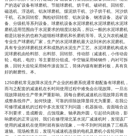
产的选矿设备有球磨机、节能球磨机、烘干机、破碎机、回转窑、
磁选机、浮选机、铝灰球磨机、煤泥烘干机、沙子烘干机、河沙烘
干机、石灰回转窑、陶粒砂回转窑、铝灰设备、钢渣设备、选矿设
备、分级机等系列设备。球磨机设备水泥球磨机水泥球磨机水泥球
磨机适用范围由于水泥要求的细度比较高，所以一般的水泥球磨机
都是比较长的也称为超细粉球磨机和长磨机等等。巩义兴农机械是
专业生产球磨机厂家，生产的水泥球磨机最大达到米的水泥磨机。
具有专业的球磨机技术和成熟的水泥生产工艺。水泥球磨机构成水
泥球磨机由给料部、出料部、回转部、传动部（减速机，小传动齿
轮，电机，电控）等主要部分组成。中空轴采用铸钢件，内衬可拆
换，回转大齿轮采用铸件滚齿加工，筒体内镶有耐磨衬板，具有良
好的耐磨性。本。
1250磨机常见故障水泥生产企业的粉磨系统通常都配备有球磨机，
而与之配套的减速机在长时间使用过程中难免会出现故障。一旦出
现故障就给生产带来严重影响。因每台磨机减速机出现故障后将造
成整条线停产。如何快捷、可靠的排除故障显得尤为重要。在我公
司修理减速机的过程中多次发现下列问题：机器振动。齿面啮合达
不到要求，造成断齿、点蚀现象。轴承跑外圆，引起径向跳动，影
响磨机的正常运转。我们在修理湖北某水泥厂减速机时，发现该厂
使用的减速机在使用时就有振动现象，一年不到时间就换了三根高
速轴。现场检查后，发现与减速机连接的电机及磨机小齿轮同轴