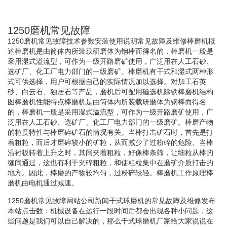
1250磨机常见故障
1250磨机常见故障技术参数安装使用说明常见故障及维修棒磨机概
述棒磨机是由筒体内所装载研磨体为钢棒而得名的，棒磨机一般是
采用湿式溢流型，可作为一级开路磨矿使用，广泛用在人工石砂、
选矿厂、化工厂电力部门的一级磨矿。棒磨机有干式和湿式两种形
式可供选择，用户可根据自己的实际情况加以选择。对加工石英
砂、白云石、独居石等产品，磨机后可配用磁选机除铁棒磨机结构
图棒磨机性能特点棒磨机是由筒体内所装载研磨体为钢棒而得名
的，棒磨机一般是采用湿式溢流型，可作为一级开路磨矿使用，广
泛用在人工石砂、选矿厂、化工厂电力部门的一级磨矿。棒磨产物
的粒度特性与棒磨碎矿石的情况有关。当棒打击矿石时，首先是打
着粗粒，而后才磨碎较小的矿粒，从而减少了过粉碎的危险。当棒
沿衬板转着上升之时，其间夹着粗粒，好像棒条筛，让细粒从棒的
缝间通过，这也有利于夹碎粗粒，和使粗粒集中在磨矿介质打击的
地方。因此，棒磨的产物较均匀，过粉碎较轻。棒磨机工作原理棒
磨机由电机通过减速。
1250磨机常见故障网站公司新闻干式球磨机的常见故障及维修发布
本站点击数：机械设备在运行一段时间后都会出现各种小问题，这
些问题是我们可以自己解决的，那么干式球磨机厂家给大家说说在