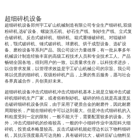
超细碎机设备
超细碎机设备郑州宇工矿山机械制造有限公司专业生产细碎机,双级
粉碎机,选矿设备、螺旋洗石机、砂石生产线、制砂生产线、立式复
合破碎机、反击式破碎机、细碎机、箱式重锤破碎机、对辊破碎
机，颚式破碎机、锤式破碎机、球磨机、烘干成型设备、选矿设
备、磨粉设备等系列产品。我公司设计力量雄厚，有一批从事多年
机械设计制造经验丰富的高级工程技术人员和专业技术工人。产品
畅销全国各地，得到用户的一致。以质量求生存，以科技求进步，
以信誉求发展，以管理求效益是宇工矿山机械公司的宗旨。我公司
将以优质的细碎机，双级粉碎机产品，上乘的售后服务，愿与社会
各界真诚合作，共创美好未来。
超细碎机设备冲击式细碎机冲击式细碎机基本上就是立轴冲击式破
碎机细碎机生产厂家，或者俗称制砂机。破碎的特点就是高速度反
击破碎细碎机设备供应，由于采用了硬质合金的耐磨件，因此耐磨
周期较长，产能在细碎机中可以达到最大。但是冲击式细碎机的入
料粒度受到一定的限制，一般不能大于，需要配置较多的设备。另
外，冲击式细碎机的价格较高，一般的中小细碎作业中洛阳科大细
碎机，投资成本略显较高。反击式破碎机能处理边长以下物料细碎
机，其抗压强度最高可达兆帕，具有破碎比大，破碎后矿山物料呈