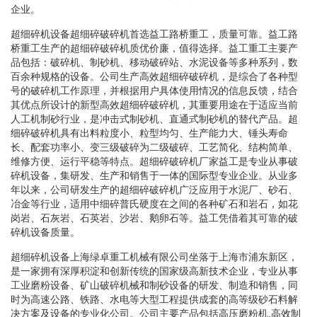
企业。
超细碎机设备超细碎破碎机首选益工路桥重工，质量可靠。益工路
桥重工生产的超细碎破碎机质优价廉，值得选择。益工重工主要产
品包括：破碎机、制砂机、移动破碎站、水泥设备等多种系列，数
百余种规格的设备。公司生产高效超细碎破碎机，是综合了各种型
号的破碎机工作原理，并根据用户具体使用情况的信息反馈，结合
其优点所设计的新型高效超细碎破碎机，其重要用途在于适应当前
人工机制砂行业，是冲击式制砂机、直通式制砂机的替代产品。超
细碎破碎机具有出料粒度小、粒型均匀、生产能力大、锤头寿命
长、配套功率小、变三级破碎为二级破碎、工艺简化、结构简单、
维修方便、运行平稳等特点。超细碎破碎机厂家益工是专业从事破
碎机设备，集研发、生产和销售于一体的国际型专业企业。从业多
年以来，公司研发生产的超细碎破碎机广泛应用于水泥厂、砂石、
冶金等行业，适用中细碎普氏硬度在之间的各种矿石和岩石，如花
岗岩、石灰岩、石英岩、沙岩、鹅卵石等。益工凭借着其可靠的破
碎机设备质量。
超细碎机设备上海绿卓重工机械有限公司坐落于上海市浦东新区，
是一家拥有深厚积淀和创新传统的国家级高新技术企业，专业从事
工业磨粉设备、矿山破碎机械和制砂设备的研发、制造和销售，同
时为高速公路、铁路、水电等大型工程提供成套的高等级砂石料解
决方案及设备的专业化公司。公司主要产品包括高压磨粉机,高效制