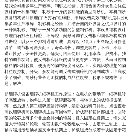
是我公司集多年生产破碎、制砂之经验，并结合国内外设备之优点
设计的一种集制砂、制砂于一身的多功能的新型制砂机。本机制沙
设备结构设计原理由“石打石”粗碎腔、细碎反击高效制砂机是我公司
集多年生产破碎、制砂机之经验，并结合国内外设备之优点设计的
一种集制砂、制砂于一身的多功能的新型制砂机。本设备结构设计
原理由石打石粗碎腔、细碎腔、契形可调节反击板和圆弧板构成的
冲击腔，以及三个排料通道组成。具有以下特点：出料粒度可任意
调节，调节板可两头翻面，寿命增长，调整更容易，不卡、不堵、
退让性好，安全性更高。锤头可四面使用，利用率高，浪费小。独
特的调节功能，使反击板和筛板的调节更有效，方便，从而可控制
物料的出料粒度，使所需的物料粒度可达以上，实现比较理想的物
料粒度控制、分级。多功能可调反击式细碎机的研制成功，彻底改
变了细碎、制砂行业长期困拢的制成品粒度差、粒形不规格等问
题，解决。
超细碎机设备细碎机细碎机工作原理：在电机的带动下，细碎机转
子高速旋转，物料进入第一破碎腔破碎，与转子上的板锤撞击破
碎，然后进入第二细碎腔进行粉碎，最后在出料口排出。点击查看
高效细碎机高效细碎机主要有回转部、护板部和箱体部组成，回转
部的轮芯上有多个非重叠排列的锤架，锤头固定在锤架上，锤头宽
度大于锤架和轮毂，轮芯由数个轮毂组成一体，固定于主轴上，主
轴两端用滚动轴承座支承于机架上，护板组成分成若干块固定于箱