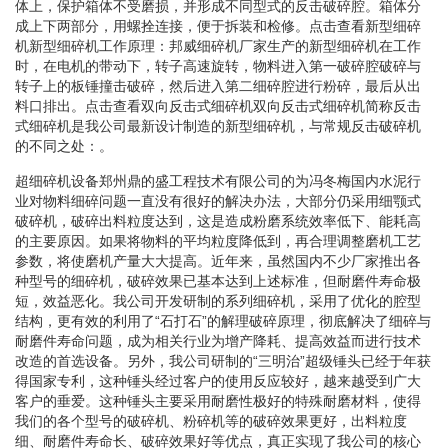
体上，保护箱体不受磨损，并形成不同型式的反击破碎腔。箱体分
成上下两部分，用螺拴连接，便于拆装和检修。点击查看新型细碎
机新型细碎机工作原理：邦威细碎机厂家生产的新型细碎机在工作
时，在电机的带动下，转子高速旋转，物料进入第一破碎腔破碎与
转子上的板锤撞击破碎，然后进入第二细碎腔进行粉碎，最后从出
料口排出。点击查看双向反击式细碎机双向反击式细碎机简称反击
式细碎机是我公司最新设计制造的新型细碎机，与常规反击破碎机
的不同之处：。
超细碎机设备郑州鼎的盛工程技术有限公司的为冯冬梅国内水泥行
业对物料细碎问题一直没有很好的解决办法，大部分仍采用细颚式
破碎机，破碎出料粒度达到，这是造成粉磨系统效率低下、能耗高
的主要原因。如果将物料的平均粒度降低到，再合理调整磨机工艺
参数，将使磨机产量大大提高。近年来，虽然国内不少厂家推出各
种型号的细碎机，破碎效果已基本达到上述标准，但耐磨件寿命极
短，效益恶化。我公司开发研制的系列细碎机，采用了优化的腔型
结构，更有效的利用了“石打石”的解理破碎原理，彻底解决了细碎与
耐磨件寿命问题，成为相关行业为增产降耗、提高效益而进行技术
改造的首选设备。另外，我公司研制的“三明治”超级锤头已经于年获
得国家专利，这种锤头经过客户的使用反应较好，越来越受到广大
客户的垂爱。这种锤头主要采用耐磨性极好的特殊耐磨材料，使得
我们的各个型号的破碎机、粉碎机等的破碎效果更好，出料粒度
细、耐磨件寿命长、破碎效果好等优点，真正实现了我公司的核心