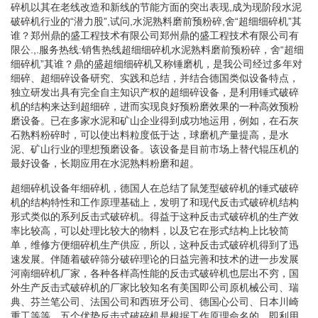
碎机以其在老线改造和新线的节能方面的突出表现,成为现阶段水泥
破碎机行业的“潜力股”,试问,水泥熟料磨前预粉碎,舍“超细细碎机”其
谁？郑州鼎的盛工程技术有限公司郑州鼎的盛工程技术有限公司有
限公.,.服务热线:销售热线超细细碎机水泥熟料磨前预粉碎，舍“超细
细碎机”其谁？鼎的盛超细细碎机又称锤磨机，是我公司经过多年对
细碎、超细碎设备研究、实践和总结，并结合德国类似设备特点，
独立研发出具有完全自主知识产权的超细碎设备，是利用锤式破碎
机的结构来达到超细碎，进而实现良好预粉磨效果的一种高效预粉
磨设备。已在多家水泥和矿山企业得到成功地运用，例如，在石灰
石熟料粉碎时，可以使出料粒度低于达，球磨机产量提高，是水
泥、矿山行业的理想预磨设备。该设备是目前市场上替代辊压机的
最好设备，长期应用在水泥熟料粉磨和超。
超细碎机设备年细碎机，德国人在总结了鼠笼型破碎机的锤式破碎
机的结构特性和工作原理基础上，发明了和现代反击式破碎机结构
形式类似的系列反击式破碎机。得益于这种反击式破碎机的生产效
率比较高，可以处理比较大的物料，以及它在形式结构上比较简
单，维修方便细碎机生产供应，所以，这种反击式破碎机得到了迅
速发展。伴随着破碎筛分破碎理论的日益完善和技术的进一步发展
河南细碎机厂家，各种各样高性能的反击式破碎机也层出不穷，国
外生产反击式破碎机的厂家比较知名有美国即公司原机械公司、瑞
典、芬兰笔公司、法国公司和西班牙公司、德国心公司、日本川崎
重工等等。五个优势反击式破碎机是根据工作原理命名的，即利用