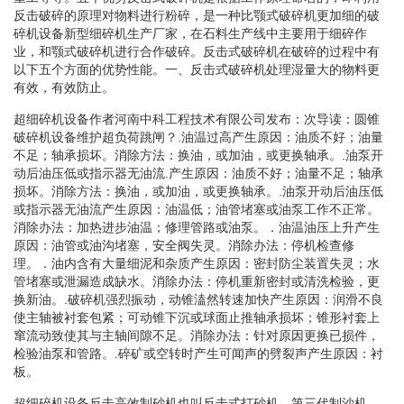
反击破碎的原理对物料进行粉碎，是一种比颚式破碎机更加细的破
碎机设备新型细碎机生产厂家，在石料生产线中主要用于细碎作
业，和颚式破碎机进行合作破碎。反击式破碎机在破碎的过程中有
以下五个方面的优势性能。一、反击式破碎机处理湿量大的物料更
有效，有效防止。
超细碎机设备作者河南中科工程技术有限公司发布：次导读：圆锥
破碎机设备维护超负荷跳闸？.油温过高产生原因：油质不好；油量
不足；轴承损坏。消除方法：换油，或加油，或更换轴承。.油泵开
动后油压低或指示器无油流.产生原因：油质不好；油量不足；轴承
损坏。消除方法：换油，或加油，或更换轴承。.油泵开动后油压低
或指示器无油流产生原因：油温低；油管堵塞或油泵工作不正常。
消除办法：加热进步油温；修理管路或油泵。．油温油压上升产生
原因：油管或油沟堵塞，安全阀失灵。消除办法：停机检查修
理。．油内含有大量细泥和杂质产生原因：密封防尘装置失灵；水
管堵塞或泄漏造成缺水。消除办法：停机重新密封或清洗检验，更
换新油。.破碎机强烈振动，动锥溘然转速加快产生原因：润滑不良
使主轴被衬套包紧；可动锥下沉或球面止推轴承损坏；锥形衬套上
窜流动致使其与主轴间隙不足。消除办法：针对原因更换已损件，
检验油泵和管路。.碎矿或空转时产生可闻声的劈裂声产生原因：衬
板。
超细碎机设备反击高效制砂机也叫反击式打砂机，第三代制沙机，