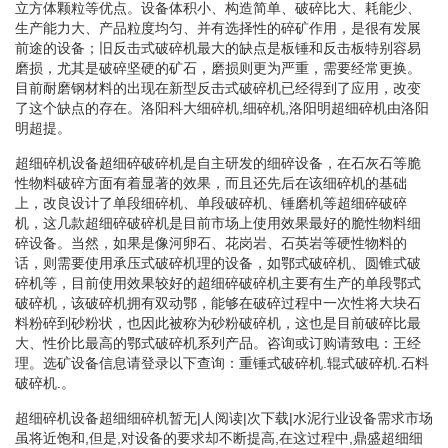
立方体颗粒等优点。设备体积小、构造简单、破碎比大、耗能少、
生产能力大、产品粒度均匀、并有选择性的碎矿作用，是很有发展
前途的设备；旧反击式破碎机最大的缺点是板锤和反击板特别容易
磨损，尤其是破碎坚硬的矿石，磨损则更为严重，需要经常更换。
目前耐磨钢材料的出现在新型反击式破碎机已经得到了应用，改变
了这个缺点的存在。洛阳科大细碎机,细碎机,洛阳明超细碎机由洛阳
明超提。
超细碎机设备超细碎破碎机是自主研发的细碎设备，在石灰石等脆
性物料破碎方面有着显著的效果，而且还先后在该细碎机的基础
上，改良设计了单段细碎机、单段破碎机、锤磨机等超细碎破碎
机，这几款超细碎破碎机是目前市场上使用效果最好的脆性物料细
碎设备。当然，如果是像河卵石、花岗岩、石英岩等硬性物料的
话，则需要使用承压式破碎机理的设备，如鄂式破碎机、圆锥式破
碎机等，目前使用效果较好的超细碎破碎机主要有生产的单段鄂式
破碎机，该破碎机拥有双动鄂，能够在破碎过程中一次性将大块石
料粉碎到砂粉状，也因此被称为砂粉破碎机，这也是目前破碎比最
大、性价比最高的鄂式破碎机系列产品。咨询或订购请致电：王经
理。选矿设备信息请登录以下查询：重锤式破碎机.辊式破碎机.石料
破碎机.。
超细碎机设备超细细碎机暂无|人阅读|次下载|水泥行业设备需求市场
虽将近饱和,但是,对设备的要求却不断提高,在这过程中,鼎盛超细细