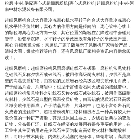
粉磨|中材,供应离心式超细磨粉机|离心式磨粉机|超细磨粉机|中材-河
南中材水泥装备有限公司。
超细风磨机台式大容量冷冻离心机水平转子的台式大容量冷冻离心
机水平转子旋转时，离心力的作用方向是径向的，离心管中心线上
的颗粒与离心力场方向一致，其它位置的颗粒在沉降过程中会碰到
管壁，沿管壁沉降。水平转子的壁效应没有角转子的壁效应严重。
离心.详细频道介绍：风磨机厂家子版展示了风磨机厂家特价产品，
清晰大图，爆款推荐等内容，还有风磨机厂家相关资讯内容供您阅
读！。
超细风磨机：超细磨粉机风雨磨砺硅线石有硕果，磨粉机常见物料
之硅线石又称夕线石或矽线石，被用作高级耐火材料，夕线石是典
型的高温变质矿物，由富铝的泥质岩石经高级区域变质作用而成，
产于结晶片岩、片麻岩中；也见于富铝岩石同火成岩的接触带中。
超细磨粉机常见物料之硅线石又称夕线石或矽线石，被用作高级耐
火材料，夕线石是典型的高温变质矿物，由富铝的泥质岩石经高级
区域变质作用而成，产于结晶片岩、片麻岩中；也见于富铝岩石同
火成岩的接触带中。超细磨粉机加工物料硅线石是一种具有较大开
发价值的一种矿产资源，其形成原因主要是，夕线石是典型的变质
矿物，分布很广泛。硅线石在经济的发展用有很多重要的用途，在
工业中其主要的用途是夕线石主要为制造高铝耐火材料和耐酸材
料，而用于技术陶瓷，内燃机火花塞的绝缘体，铸钢坩埚，高温测