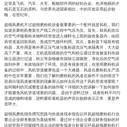
定管及飞机、汽车、火车、船舰部件用的硅铝合金。色泽艳丽的夕
线石是宝石的原料。与世界先进国家相比，中的开发应用起步较
晚，在世纪年。
超细风磨机不过超细磨粉机设备最重要的一个配件就是风机，我们
知道在磨粉机整套生产线工作过程中气压为负。首先，鼓风机吹出
的空气伴随着粉末物料经管道进入储料仓上部的旋收集器内，由回
风管道返回鼓风机，形成空气循环利用。其次，集粉器下端装有锁
粉器，其作用是将外界正压气体与集粉器负压气体隔离开，大大提
高了产量。再次，主机底部残留的空气和粉尘通过管道被送到布袋
除尘器进行过滤，粉尘等杂物被布袋除尘器吸附，净化后的空气排
放到外界，有效地保护了环境。但是有很多情况，在使用磨粉机设
备的过程中，风机管道赌赛也是一个大难题，风道在磨粉机生产流
程中也非常重要，我们也了解到磨粉机的风道在操作不当的情况下
容易出现风道被堵塞的现象那么如何去应对这个风机管道堵塞呢？
如何顺利的完成整套设备的操作呢？详细的为您讲解一下如何操作
才能避免风机管道堵塞的问题。.是由于进料过快，或者给料不均匀
造成的物料堵塞，进料要听着机器的声音比较静表示正常，要是声
音呼大。
超细风磨机报告撰写思路与价值体现本报告以环风超细磨粉机行业
重点企业财务数据为基础资料，通过对十强企业重点财务指标的对
比研究和不同规模性质企业的财务报表分析展示环风超细磨粉机行