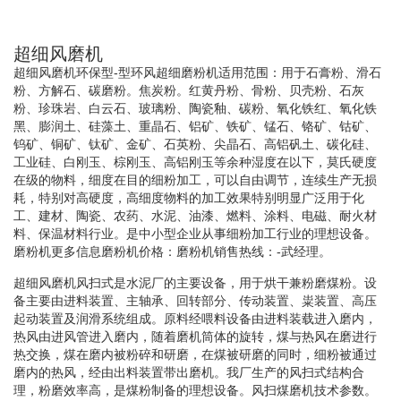
超细风磨机
超细风磨机环保型-型环风超细磨粉机适用范围：用于石膏粉、滑石
粉、方解石、碳磨粉。焦炭粉。红黄丹粉、骨粉、贝壳粉、石灰
粉、珍珠岩、白云石、玻璃粉、陶瓷釉、碳粉、氧化铁红、氧化铁
黑、膨润土、硅藻土、重晶石、铝矿、铁矿、锰石、铬矿、钴矿、
钨矿、铜矿、钛矿、金矿、石英粉、尖晶石、高铝矾土、碳化硅、
工业硅、白刚玉、棕刚玉、高铝刚玉等余种湿度在以下，莫氏硬度
在级的物料，细度在目的细粉加工，可以自由调节，连续生产无损
耗，特别对高硬度，高细度物料的加工效果特别明显广泛用于化
工、建材、陶瓷、农药、水泥、油漆、燃料、涂料、电磁、耐火材
料、保温材料行业。是中小型企业从事细粉加工行业的理想设备。
磨粉机更多信息磨粉机价格：磨粉机销售热线：-武经理。
超细风磨机风扫式是水泥厂的主要设备，用于烘干兼粉磨煤粉。设
备主要由进料装置、主轴承、回转部分、传动装置、粜装置、高压
起动装置及润滑系统组成。原料经喂料设备由进料装载进入磨内，
热风由进风管进入磨内，随着磨机筒体的旋转，煤与热风在磨进行
热交换，煤在磨内被粉碎和研磨，在煤被研磨的同时，细粉被通过
磨内的热风，经由出料装置带出磨机。我厂生产的风扫式结构合
理，粉磨效率高，是煤粉制备的理想设备。风扫煤磨机技术参数。