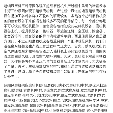
超细风磨机三种原因体现了超细磨粉机生产过程中风道的堵塞发布
来源三种原因体现了超细磨粉机生产过程中风道的堵塞超细磨粉机
设备是加工各种各样矿石物料的研磨设备，当然这个超细磨粉机设
备的整套设备下来的话包括很多不同的配件部分，每一个部分都是
不可或缺的磨粉机配件，整套设备包括初级的破碎机设备，磨粉机
设备主机，提升机设备，集粉器，螺旋输送机，空压机，除尘器，
消音器等等，整套设备的操作流程很简单的，而且使用起来也是很
方便的。不过超细磨粉机设备最重要的一个配件就是风机，我们知
道在磨粉机整套生产线工作过程中气压为负。首先，鼓风机吹出的
空气伴随着粉末物料经管道进入储料仓上部的旋收集器内，由回风
管道返回鼓风机，形成空气循环利用。其次，集粉器下端装有锁粉
器，其作用是将外界正压气体与集粉器负压气体隔离开，大大提高
了产量。再次，主机底部残留的空气和粉尘通过管道被送到布袋除
尘器进行过滤，粉尘等杂物被布袋除尘器吸附，净化后的空气排放
到外界，。
超细风磨机供应磨粉机|超细磨粉机|离心式磨粉机|中材,供应风扫煤
磨机|煤磨机|管磨机|中材,供应立式磨|立式磨粉机|立式煤磨机|中材,
供应生料磨|生料离心磨|球磨机|中材,供应立式磨粉机|球磨机|立式
磨|中材,供应超细磨|离心式磨粉机|离心式超细磨粉机国家专利|中材,
供应超细微粉磨|超细磨粉机|高压超细磨粉机|中材,供应强压磨粉机|
高压悬辊磨|强压悬辊磨|中材,供应微粉磨|超细微粉磨|碳化硅专用微