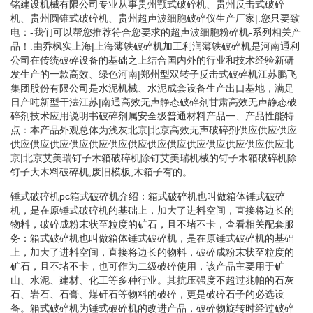
铭建设机械有限公司专业从事贵州颚式破碎机、贵州反击式破碎
机、贵州圆锥式破碎机、贵州超声波细胞破碎仪生产厂家|.您只要致
电：-我们可以帮您推荐符合您要求的超声波细胞粉碎机-系列相关产
品！.由乔枫实上海|上海薄铁破碎机加工利润薄铁破碎机是河南通利
公司在传统破碎设备的基础之上结合国内外的行业和技术经验新研
发生产的一款高效、绿色河南|郑州型双转子反击式破碎机江苏鹏飞
集团股份有限公司是水泥机械、水泥成套设备生产出口基地，满足
日产吨新型干法江苏|南通高效无声静态破碎剂甘肃高效无声静态破
碎剂技术应用说明书破碎剂属安全级普通材料产品一、产品性能特
点：本产品外观总体为浅灰北京|北京高效无声破碎剂供应供应供应
供应供应供应供应供应供应供应供应供应供应供应供应供应供应北
京|北京艾美瑞钉子木箱破碎机除钉艾美瑞机械的钉子木箱破碎机除
钉子大木料破碎机,废旧模板,木箱子有的。
锤式破碎机pc箱式破碎机介绍：箱式破碎机也叫做箱体锤式破碎
机，是在原锤式破碎机的基础上，加大了进料空间，直接将边长的
物料，破碎成粉末状至粒度的矿石，且不堵不卡，查看相关配套服
务：箱式破碎机也叫做箱体锤式破碎机，是在原锤式破碎机的基础
上，加大了进料空间，直接将边长的物料，破碎成粉末状至粒度的
矿石，且不堵不卡，也可作为二级破碎使用，该产品主要用于矿
山、水泥、建材、化工等多种行业。其抗压强度不超过兆帕的石灰
石、岩石、石膏、煤矸石等物料的破碎，更是破碎石子的必选设
备。箱式破碎机为锤式破碎机的改进产品，破碎物旋转时经过破碎