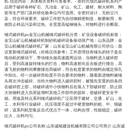
机-信息内容：具体相关资料可查看本。-.密封式颚式破碎机系列产
品用于破碎各种矿石、凡冶金、矿山、化工、建材、耐火材料、陶
瓷等生产部门及科研化验单位均可选用。全密封设计，无粉尘污
染，符合环保要求、破碎工作腔为合结钢精密制造，耐磨耐用，有
效防止样品污染和过热。全宽度高锰钢锤头，对物料进行全断面。
锤式破碎机pc金宝山机械锤式破碎机分类：矿业设备破碎机标签：
金宝山矿山机械破碎机制砂机破碎设备振动筛产地：山东品牌：金
宝山机械锤式破碎机厂家：山东金宝山矿山机械有限公司价位：面
议更新锤式破碎机（价格仅供参考）工作原理挂有锤头的转子盘在
电动机的驱动下，带动锤头做高速圆周运动，当物料进入破碎腔
后，受到高速旋转锤头的打击，物料高速射向反击板进行撞击，高
速飞射的物料间摩擦撞击而破碎，符合粒度要求的物料由规定筛孔
中卸出。经一次破碎而粒度不符合要求的物料，随着新进物料被锤
头再次冲击破碎。当特大物料进入破碎腔时，被预先安置的担条挡
在破碎腔上部，待破碎成中小快物料后在落入下部破碎腔，防止因
大块物料进入负荷徒增时其他工作部件的损坏，使破碎更安全平
稳。用途及特点系列锤式破碎机广泛应用于建材，交通，矿山，化
工，水利等行业破碎，抗压强度不超过中硬度物料的粗、中、细破
碎，该系列机型集反击式优点于一体，结构合理，性能稳定，破碎
比大，出料均匀。
锤式破碎机pc公司名称:山东诚铭建设机械有限公司公司简介:山东诚