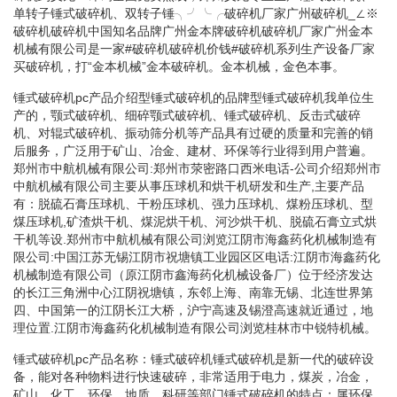
单转子锤式破碎机、双转子锤╮╯╰╭破碎机厂家广州破碎机_∠※
破碎机破碎机中国知名品牌广州金本牌破碎机破碎机厂家广州金本
机械有限公司是一家#破碎机破碎机价钱#破碎机系列生产设备厂家
买破碎机，打“金本机械”金本破碎机。金本机械，金色本事。
锤式破碎机pc产品介绍型锤式破碎机的品牌型锤式破碎机我单位生
产的，颚式破碎机、细碎颚式破碎机、锤式破碎机、反击式破碎
机、对辊式破碎机、振动筛分机等产品具有过硬的质量和完善的销
后服务，广泛用于矿山、冶金、建材、环保等行业得到用户普遍。
郑州市中航机械有限公司:郑州市荥密路口西米电话-公司介绍郑州市
中航机械有限公司主要从事压球机和烘干机研发和生产,主要产品
有：脱硫石膏压球机、干粉压球机、强力压球机、煤粉压球机、型
煤压球机,矿渣烘干机、煤泥烘干机、河沙烘干机、脱硫石膏立式烘
干机等设.郑州市中航机械有限公司浏览江阴市海鑫药化机械制造有
限公司:中国江苏无锡江阴市祝塘镇工业园区区电话:江阴市海鑫药化
机械制造有限公司（原江阴市鑫海药化机械设备厂）位于经济发达
的长江三角洲中心江阴祝塘镇，东邻上海、南靠无锡、北连世界第
四、中国第一的江阴长江大桥，沪宁高速及锡澄高速就近通过，地
理位置.江阴市海鑫药化机械制造有限公司浏览桂林市中锐特机械。
锤式破碎机pc产品名称：锤式破碎机锤式破碎机是新一代的破碎设
备，能对各种物料进行快速破碎，非常适用于电力，煤炭，冶金，
矿山，化工，环保，地质，科研等部门锤式破碎机的特点：属环保