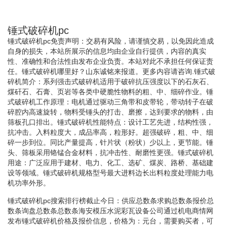
锤式破碎机pc
锤式破碎机pc免责声明：交易有风险，请谨慎交易，以免因此造成
自身的损失，本站所展示的信息均由企业自行提供，内容的真实
性、准确性和合法性由发布企业负责。本站对此不承担任何保证责
任。锤式破碎机哪里好？山东诚铭来报道。更多内容请咨询.锤式破
碎机简介：系列强击式破碎机适用于破碎抗压强度以下的石灰石、
煤矸石、石膏、页岩等各类中硬脆性物料的粗、中、细碎作业。锤
式破碎机工作原理：电机通过驱动三角带和皮带轮，带动转子在破
碎腔内高速旋转，物料受锤头的打击、磨擦，达到要求的物料，由
筛板孔口排出。锤式破碎机性能特点：设计工艺先进，结构性强，
抗冲击。入料粒度大，成品率高，粒形好。超强破碎，粗、中、细
碎一步到位。同比产量提高，针片状（粉状）少以上，更节能。锤
头、筛板采用铬锰合金材料，抗冲击性、耐磨性更强。锤式破碎机
用途：广泛应用于建材、电力、化工、选矿、煤炭、路桥、基础建
设等领域。锤式破碎机规格型号最大进料边长出料粒度处理能力电
机功率外形。
锤式破碎机pc搜索排行榜截止今日：供应总数条求购总数条报价总
数条询盘总数条总数条海安模压水泥彩瓦设备公司通过机电商情网
发布锤式破碎机价格及报价信息，价格为：元台，需要购买者，可