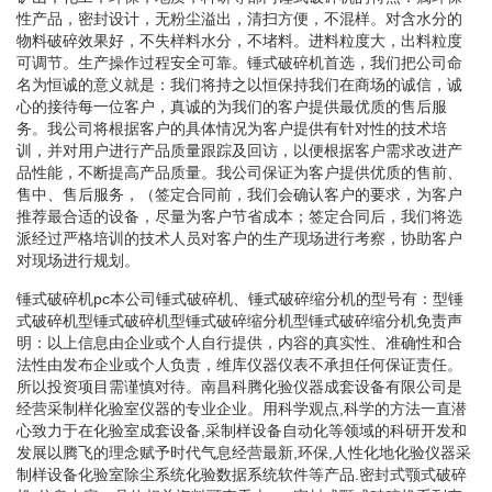
性产品，密封设计，无粉尘溢出，清扫方便，不混样。对含水分的
物料破碎效果好，不失样料水分，不堵料。进料粒度大，出料粒度
可调节。生产操作过程安全可靠。锤式破碎机首选，我们把公司命
名为恒诚的意义就是：我们将持之以恒保持我们在商场的诚信，诚
心的接待每一位客户，真诚的为我们的客户提供最优质的售后服
务。我公司将根据客户的具体情况为客户提供有针对性的技术培
训，并对用户进行产品质量跟踪及回访，以便根据客户需求改进产
品性能，不断提高产品质量。我公司保证为客户提供优质的售前、
售中、售后服务，（签定合同前，我们会确认客户的要求，为客户
推荐最合适的设备，尽量为客户节省成本；签定合同后，我们将选
派经过严格培训的技术人员对客户的生产现场进行考察，协助客户
对现场进行规划。
锤式破碎机pc本公司锤式破碎机、锤式破碎缩分机的型号有：型锤
式破碎机型锤式破碎机型锤式破碎缩分机型锤式破碎缩分机免责声
明：以上信息由企业或个人自行提供，内容的真实性、准确性和合
法性由发布企业或个人负责，维库仪器仪表不承担任何保证责任。
所以投资项目需谨慎对待。南昌科腾化验仪器成套设备有限公司是
经营采制样化验室仪器的专业企业。用科学观点,科学的方法一直潜
心致力于在化验室成套设备,采制样设备自动化等领域的科研开发和
发展以腾飞的理念赋予时代气息经营最新,环保,人性化地化验仪器采
制样设备化验室除尘系统化验数据系统软件等产品.密封式颚式破碎