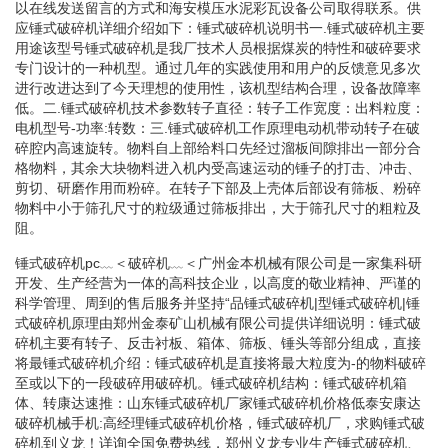
以在线发送留言的方式和海安模压水泥彩瓦设备公司取得联系。供
应锤式破碎机详细介绍如下：锤式破碎机说明书一.锤式破碎机主要
用途该型号锤式破碎机是我厂技术人员根据煤炭的特性和破碎要求
专门设计的一种机型。通过几年的实践使用和用户的反馈意见多次
进行改进达到了今天理想的使用性，该机型结构合理，设备故障率
低。二.锤式破碎机技术参数转子直径：转子工作宽度：出料粒度：
电机型号-功率:转数：三.锤式破碎机工作原理电动机带动转子在破
碎腔内高速旋转。物料自上部给料口先经过溜板间隙排出一部分合
格物料，其余大块物料进入机内受高速运动的锤子的打击、冲击、
剪切、研磨作用而粉碎。在转子下部及上壳体后部设有筛板、粉碎
物料中小于筛孔尺寸的粒级通过筛板排出，大于筛孔尺寸的粗粒及
阻。
锤式破碎机pc﹏＜破碎机﹏＜广州金本机械有限公司是一家集科研
开发、生产经营为一体的高科技企业，以高度的敬业精神、严谨的
科学管理、周到的售后服务并坚持“品锤式破碎机|型锤式破碎机|锤
式破碎机原理由郑州金泰矿山机械有限公司提供详细说明：锤式破
碎机主要有转子、反击衬板、箱体、筛板、锤头等部分组成，直接
将最锤式破碎机介绍：锤式破碎机是直接将最大粒度为-的物料破碎
至或以下的一段破碎用破碎机。锤式破碎机结构：锤式破碎机箱
体、转康达速推：山东锤式破碎机厂家锤式破碎机价格低泰安康达
破碎机械手机:高经理锤式破碎机价格，锤式破碎机厂，求购锤式破
碎机到义龙！详询全国免费热线，郑州义龙专业生产锤式破碎机、