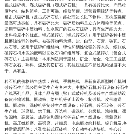
辊式破碎机。鄂式破碎机（颚式碎石机），具有破碎比大、产品粒
度均匀、结构简单、工作可靠、维修简便、运营费用经济等特点。
反击式破碎机（反击式碎石机）能处理边长以下物料，其抗压强度
最高可达兆帕，具有破碎比大，破碎后物料呈立方体颗粒等优点，
适用于破碎中硬物料，如水泥厂的石灰石破碎，具有生产能力大，
出料粒度小的优点。锤式破碎机（锤式碎石机）用于破碎各种中硬
且磨蚀性弱的物料。被破碎物料为煤、盐、白堊、石膏、砖瓦、石
灰石等。还用于破碎纤维结构、弹性和韧性较强的碎木头、纸张或
破碎石棉水泥的废料以回收石棉纤维等等。复合式破碎机（复合式
碎石机）主要用途：本系列适用于建材、矿业、冶金、化工工业破
碎石灰石、熟料、煤及其它矿石，其抗压强度不超过兆帕湿度不大
于。具有生。
粹石机的价格销售热线：在线：手机热线：最新资讯新型时产机制
砂碎石生产线公司主要生产有各种大、中型碎石机,碎石设备,碎石生
产线系列产品。具体产品有颚（鄂）式破碎机及破碎生产线辅助设
备皮带输送机、振动筛、给料机等矿山设备；制砂机、皮带输送
机、振动筛、洗砂机等制砂生产线设备；碎石机、碎石设备、碎石
生产线、球磨机、烘干机、浮选机、磁选机、分级机、浓缩机、漯
旋溜槽、高频筛、成品筛和回转窑等选矿生产线设备；雷蒙磨粉
机、高压微粉磨、高强磨、超细磨、电磁振动给料机、提升机及.各
种雷蒙磨配件；八孔盘转式压砖机、全自动空心砌块机、空心砖