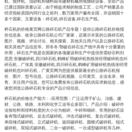
机、搅拌机、混砂机和储料箱等建材机械用免烧砖设备。全部产品
已通过国际质量认证，由于精益求精的制造工艺，公司产销量及合
经济指标居国内同行业之前列，数万家用户遍布全国，并远销国十
多个国家。主要设备：碎石机,碎石设备,碎石生产线。
粹石机的价格黄页网公路碎石机产品专题！提供公路碎石机价格报
价信息条、收录公路碎石机公司厂家家，还展示丰富的公路碎石机
图片、视频、评论讨论、相关搜索、其他关注用户以及公路碎石机
相关其他产品信息等。郑冬冬:鄂破在碎石生产线中具有十分重要的
作用，碎石生产线是在国家的各项建设和生产中提供所需砂石料刘
思思:安徽破碎机,四川碎石机,鹤峰矿用破碎机热线张经理破碎机也叫
碎石机，广张真:安徽破碎机,四川碎石机,鹤峰矿用破碎机热线张经理
破碎机也叫碎石机，广黄页网为您提供最新最全的公路碎石机报
价、图片、型号信息。公路碎石机视频、公司黄页、企业名录、销
售、关注用户信息。您可以免费发布公路碎石机供应求购信息，感
谢您浏览公路碎石机专业的产品介绍信息。
粹石机的价格生产能力：-应用范围：广泛运用于矿山、冶炼、建
材、公路、铁路、水利和化学工业等众多部门。产品介绍：破碎作
业按给料和排料粒度的大小分为粗碎、中碎和细碎。常用的砂石设
备有颚式破碎机、反击式破碎机、冲击式破碎机、复合式破碎机、
单段锤式破碎机、立式破碎机、旋回破碎机、圆锥式破碎机、辊式
破碎机、双辊式破碎机、二合一破碎机、一次成型破碎机等几种。