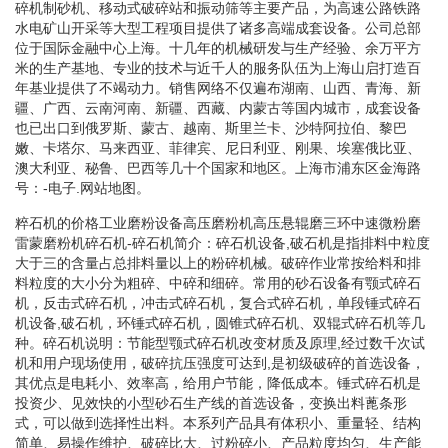
碎机制砂机、移动式破碎站和振动筛等主要产品，为高速公路铁路
水电矿山开采等大型工程项目提供了诸多高端成套设备。公司总部
位于国际金融中心上海。十几年的机械研发与生产经验、余万平方
米的生产基地、专业的技术与近千人的服务队伍为上海山启打造百
年基业提供了不竭动力。销售网络不仅遍布湖南、山西、青海、新
疆、广西、云南河南、新疆、西藏、内蒙古等国内城市，成套设备
也已出口到俄罗斯、蒙古、越南、斯里兰卡、沙特阿拉伯、黎巴
嫩、卡塔尔、马来西亚、菲律宾、尼日利亚、刚果、埃塞俄比亚、
澳大利亚、秘鲁、巴西等几十个国家和地区。上海市浦东区金海路
号：-电子.网站地图。
粹石机的价格工业磨粉设备高压磨粉机高压悬辊磨三环中速微粉磨
雷蒙磨粉机碎石机-碎石机简介：碎石机设备,破石机是指排料中粒度
大于三的含量占总排料量以上的粉碎机械。破碎作业常按给料和排
料粒度的大小分为粗碎、中碎和细碎。常用的砂石设备有颚式碎石
机，反击式碎石机，冲击式碎石机，复合式碎石机，单段锤式碎石
机设备,破石机，环锤式碎石机，圆锥式碎石机、双辊式碎石机等几
种。碎石机说明：节能型颚式碎石机改变材质及原理,经过数千次试
机和用户现场使用，破碎抗压强度可达到,是初级破碎的首选设备，
其优点是电耗小、效率高，给用户节能，降低成本。锤式碎石机是
投资少、见效快的小型砂石生产线的首选设备，变换出料蓖条形
式，可以做到选择性出料。本系列产品具有体积小、重量轻、结构
简单、易操作维护、破碎比大、过粉碎小、产品粒度均匀、生产能