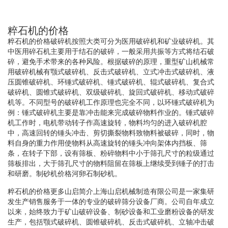
粹石机的价格
粹石机的价格破碎机按照大类可分为医用破碎机和矿业破碎机。其
中医用碎石机主要用于结石的破碎，一般采用共振等方式将结石破
碎，避免手术带来的各种风险。根据破碎的原理，重型矿山机械常
用破碎机械有颚式破碎机、反击式破碎机、立式冲击式破碎机、液
压圆锥破碎机、环锤式破碎机、锤式破碎机、辊式破碎机、复合式
破碎机、圆锥式破碎机、双级破碎机、旋回式破碎机、移动式破碎
机等。不同型号的破碎机工作原理也完全不同，以环锤式破碎机为
例：锤式破碎机主要是靠冲击能来完成破碎物料作业的。锤式破碎
机工作时，电机带动转子作高速旋转，物料均匀的进入破碎机腔
中，高速回转的锤头冲击、剪切撕裂物料致物料被破碎，同时，物
料自身的重力作用使物料从高速旋转的锤头冲向架体内挡板、筛
条，在转子下部，设有筛板、粉碎物料中小于筛孔尺寸的粒级通过
筛板排出，大于筛孔尺寸的物料阻留在筛板上继续受到锤子的打击
和研磨。制砂机价格河卵石制砂机。
粹石机的价格更多山启简介上海山启机械制造有限公司是一家集研
发生产销售服务于一体的专业的破碎筛分设备厂商。公司自年成立
以来，始终致力于矿山破碎设备、制砂设备和工业磨粉设备的研发
生产，包括颚式破碎机、圆锥破碎机、反击式破碎机、立轴冲击破