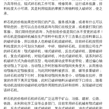
力高等特点。辊式碎石机工作可靠、维修简单、运行成本低廉，排
料粒度大小可调。其是利用辊面的摩擦力将物料咬入破碎区，使之
承。
粹石机的价格如果您对我们的产品、服务感兴趣，或者有什么可以
帮助您的，您可以点击在线咨询与我们在线交谈，或者拨打我们的
客服-。我们期待您的咨询，为您创造价值是我们永不变更的追求！
碎石机是指破碎机械在生产排料中粒度大于三含量占总排料量以上
的破碎设备，所以很多人也称破石机或破碎机。目前碎石机按照排
料粒度的大小可划分为粗碎、中碎、细碎碎石机。目前我公司生产
的碎石机有：颚式破碎机，锤式破碎机，反击式破碎机，圆锥破碎
机，复合式破碎机，对辊式破碎机，冲击式破碎机等。该系列碎石
机破碎方式为曲动挤压型，电动机驱动皮带和皮带轮，通过偏心轴
使动颚上下运动，当动颚上升时肘板和动颚间夹角变大，从而推动
动颚板向定颚板接近，与此同时物料被挤压、搓、碾等多重破碎；
当碎石机动颚下行时，肘板和动颚间夹角变小，动颚板在拉杆、弹
簧的作用下离开定颚板，此时已破碎物料从破碎腔下口排出，随着
电动机连续转动破碎机动颚作周期性的压碎和排料，实现破碎过程
该碎石机。
粹石机的价格碎石机碎石机广泛运用于矿山、冶炼、建材、公路、
铁路、水利和化学工业等众多部门。目前常用碎石机械有鄂式破碎
机、反击式破碎机、锤式破碎机、复合式破碎机、冲击式破碎机和