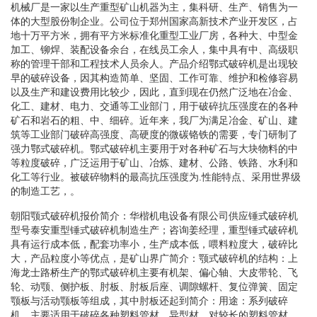
机械厂是一家以生产重型矿山机器为主，集科研、生产、销售为一
体的大型股份制企业。公司位于郑州国家高新技术产业开发区，占
地十万平方米，拥有平方米标准化重型工业厂房，各种大、中型金
加工、铆焊、装配设备余台，在线员工余人，集中具有中、高级职
称的管理干部和工程技术人员余人。产品介绍鄂式破碎机是出现较
早的破碎设备，因其构造简单、坚固、工作可靠、维护和检修容易
以及生产和建设费用比较少，因此，直到现在仍然广泛地在冶金、
化工、建材、电力、交通等工业部门，用于破碎抗压强度在的各种
矿石和岩石的粗、中、细碎。近年来，我厂为满足冶金、矿山、建
筑等工业部门破碎高强度、高硬度的微碳铬铁的需要，专门研制了
强力鄂式破碎机。鄂式破碎机主要用于对各种矿石与大块物料的中
等粒度破碎，广泛运用于矿山、冶炼、建材、公路、铁路、水利和
化工等行业。被破碎物料的最高抗压强度为.性能特点、采用世界级
的制造工艺，。
朝阳颚式破碎机报价简介：华楷机电设备有限公司供应锤式破碎机
型号泰安重型锤式破碎机制造生产；咨询姜经理，重型锤式破碎机
具有运行成本低，配套功率小，生产成本低，喂料粒度大，破碎比
大，产品粒度小等优点，是矿山界广简介：颚式破碎机的结构：上
海龙士路桥生产的鄂式破碎机主要有机架、偏心轴、大皮带轮、飞
轮、动颚、侧护板、肘板、肘板后座、调隙螺杆、复位弹簧、固定
颚板与活动颚板等组成，其中肘板还起到简介：用途：系列破碎
机，主要适用于破碎各种塑料管材、异型材，对较长的塑料管材、