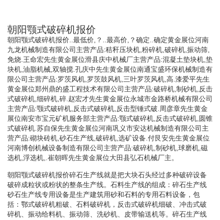
朝阳颚式破碎机报价
朝阳颚式破碎机报价..最低价,？..最高价,？确定..确定黄金展位河南
九龙机械制造有限公司主营产品:秸秆压块机,粉碎机,破碎机,振动筛,
免烧.王命宏先生黄金展位滑县庆中机械厂主营产品:混凝土垫块机,垫
块机,油脂机械,双轴搅.孔庆中先生黄金展位南通宝盛环保机械制造有
限公司主营产品:罗茨风机,罗茨鼓风机,三叶罗茨风机,高.漆爱平先生
黄金展位郑州鼎的盛工程技术有限公司主营产品:破碎机,制砂机,反击
式破碎机,细碎机,碎.赵宏才先生黄金展位永城市金路桥机械有限公司
主营产品:颚式破碎机,反击式破碎机,反击型锤式破.周彦章先生黄金
展位南安市宝元矿机服务部主营产品:颚式破碎机,反击式破碎机,圆锥
式破碎机.苏自保先生黄金展位河南巩义市安达机械制造有限公司主
营产品:砌块砖机,砂石生产线,破碎机,选矿设备.付艮安先生黄金展位
河南博创机械设备制造有限公司主营产品:破碎机,制砂机,球磨机,磁
选机,浮选机,.崔朝晖先生黄金展位大田县弘石机械厂主。
朝阳颚式破碎机报价碎石生产线就是把大块石头经过多种破碎设备
破碎成粒状或粉状的整条生产线。石料生产线的组成：碎石生产线
砂石生产线专用设备是生产建筑用砂和石料的专用石料设备，包
括：鄂式破碎机粗破、石料破碎机，反击式破碎机细破、冲击式破
碎机、振动给料机、振动筛、洗砂机、皮带输送机等。碎石生产线