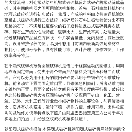
的大致流程：料仓振动给料机鄂式破碎机反击式破碎机振动筛成品
砂，其中间的机器之间可用输送机相接。首先，石料由给料机均匀
地颚式破碎机进行初步破碎，然后，产成的粗料由皮带输送机输送
至反击式破碎机进行二次破碎，细碎后的石料进振动筛筛分出不同
规格的石子，不满足粒度要求的石子返料进反击式破碎机再次破
碎。碎石生产线的性能特点：破碎比大，生产效率高，处理量大，
经过破碎的产品呈立方体状，针片状含量低，无内裂缝，搞压强度
高。设备维护保养简便，易损件彩用目前国内最新高强耐磨材料，
损耗小，使用寿命长，具有性能可靠、设计合理、操作方便、工作
效率高等特点。
朝阳颚式破碎机报价圆锥破碎机是借助于旋摆运动的圆锥面，周期
地靠近固定锥面，使夹于两个锥面产品物料受到挤压和弯曲而破
碎。它可以分为用于粗碎的旋回破碎要几用于中细碎的圆锥破碎
机。前者动锥正置而固定锥倒置，且锥体急剧倾斜；后者动锥与固
定锥均为正置，且两个破碎锥之间具有不同长度的平行带，破碎比
也比较旋回破碎机大液压圆锥破碎机广泛应用于矿山、化工、建
筑、筑路、水利工程等行业做小细碎物料的主要设备，与弹簧类相
比，它具有机构紧凑，运转平稳、操作方便、使用可靠、出料粒度
均匀及维修方便等特点以下照片由阿里巴巴指定第三方公司于年月
实地上门拍摄，并经独立权威机构核实认证！。
朝阳颚式破碎机报价.本溪颚式破碎机朝阳颚式破碎机网站河南凯伦