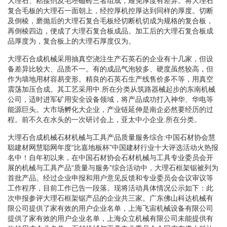
大理石、粘接剂及毛坯磁砖三者组成，难免厚度有差异。将大理石
复合毛板的大理石一面朝上，经控厚机控厚达到同样的厚度。切断
及倒棱，磨抛后的大理石复合毛板经切断机切成为规格的复合板，
再倒棱四边，便成了大理石复合板成品。加工后的大理石复合板成
品厚度为，复合板上的大理石厚度仅为。
大理石合成机械采用抽真空浇注生产石英石的企业有十几家，但设
备差异比较大、品质不一。有的成品气泡较多、硬度虽然较高，但
作为墙地用材容易变形。精良的石英石生产线售价多不等，用真空
震荡加压合成。其工艺采用中.所在分类从筑路器械起步的东南机械
公司，适时进军矿用安全设备领域，将产品成功打入神华、华电等
能源巨头。大市场孵化大企业，产业链延伸是南企必然要经历的过
程。前不久在水头的一次研讨会上，亚太中小企业.所在分类。
大理石合成机械石材机械与工具产品质量服务综合:中国石材协会慧
聪建材网慧聪网年度“比嘉地板杯”中国建材行业十大评选活动火热报
名中！自年初以来，在中国石材协会石材机械与工具专业委员会开
展的机械与工具产品“质量与服务”综合活动中，大理石框架锯被列为
首批产品。经过企业申报和用户意见反馈和专业委员会会议审议等
工作程序，目前工作已告一段落。现将活动具体情况公示如下：此
次申报参评大理石框架锯产品的企业共三家。广东佛山科达机械有
限公司提供了家有效的用户企业名单，上海飞宙机械设备有限公司
提供了家有效的用户企业名单，上海众立机械有限公司未能提供有