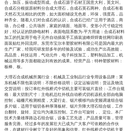
合，加压，振动成型而成。合成石源于石材王国意大利，英文叫。
合成石分根据原材料分合成大理石，合成石英石两种。合成石有着
天然石无法相比的优势，如大面积铺设无色差，环保，强度高，品
种齐全。随着人们对合成石的认识，合成石已经广泛用于酒店，商
场，办公楼，公共场所，家庭的墙面、地面等。变形小尺寸稳定性
好，经认证的防静电材料，表面电阻系数为-平方用途：合成石材料
加工的托架用于电子元件自动插装手工插装波峰焊焊膏丝网印刷表
面装贴红外回流焊。东莞市宝尔丰塑胶材料有限公司是国内最大的
生产厂家，经我司研发部多年的经验及试验，成功生产出高效能，
高品质，科技运用，气动元件，电子科技加工，塑料制品加工，机
械运用等多方面都能达到有效的成果。经营产品：特种塑胶材料：
板棒、板。
大理石合成机械所属行业：机械及工业制品行业专用设备品牌：莱
东机械不限包装说明：不限价格说明：议定运输说明：货运及物流
交货说明：按订单红外线桥式中切机主要可装锯片直径：-工作台规
格：最大切割尺寸：主电机总红外线自动桥式切机该机全部由电脑
控制，磁栅尺检测精度，大梁行走、锯片横移均由变频调速组合锯
多片锯，适用于锯切各种厚薄板材。锯片升降大理石组合锯，工作
台翻转、旋转、定位均为液压控制。工作台可旋转，、定位。本厂
技术力量雄厚路边石组合锯，设备工艺先进，产品质量可靠，管理
服务完善。经过多年的发展壮大已成为广大客户可依赖的合作伙
伴，在建材行业树立了良好的形象和信誉。红外线桥式中切机主要