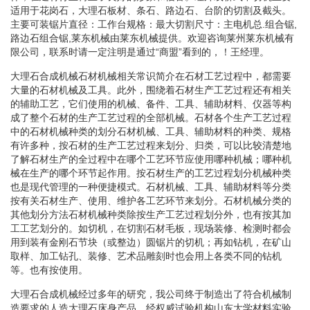
适用于花岗石，大理石板材、条石、路边石、台阶的切割及截头。
主要可装锯片直径：工作台规格：最大切割尺寸：主电机总.组合锯,
路边石组合锯,莱东机械由莱东机械提供。欢迎咨询莱州莱东机械有
限公司，联系时请一定注明是通过“商盟”看到的，！王经理。
大理石合成机械石材机械相关常识简介在石材工艺过程中，都需要
大量的石材机械及工具。此外，围绕着石材生产工艺过程还有相关
的辅助工艺，它们使用的机械、备件、工具、辅助材料、仪器等构
成了整个石材的生产工艺过程的全部机械。石材各个生产工艺过程
中的石材机械种类的划分石材机械、工具、辅助材料的种类、规格
有许多种，按石材的生产工艺过程来划分、归类，可以比较清楚地
了解石材生产的全过程中在哪个工艺环节应使用哪种机械；哪种机
械在生产的哪个环节起作用。按石材生产的工艺过程划分机械种类
也是现代管理的一种便捷模式。石材机械、工具、辅助材料等分类
按有关石材生产、使用、维护各工艺环节来划分。石材机械分类的
其他划分方法石材机械种类除按生产工艺过程划分外，也有按其加
工工艺划分的。如切机，在切割石材毛板，现场装修、检测时都会
用到装有金刚石节块（或整边）圆锯片的切机；再如钻机，在矿山
取样、加工钻孔、装修、艺术品雕刻时也会用上各类不同的钻机
等。也有按使用。
大理石合成机械经过多年的研究，我公司终于制造出了符合机械制
造要求的人造大理石床身产品。经权威试验机构山东大学材料实验