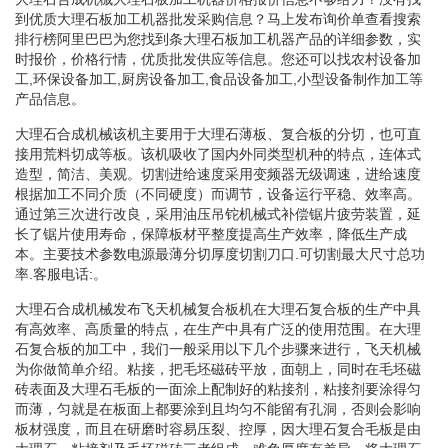
到优质大理石板加工机器批发采购信息？马上发布询价单查看搜索
排行榜阿里巴巴为您找到条大理石板加工机器产品的详细参数，实
时报价，价格行情，优质批发供应等信息。您还可以找农村设备加
工,环保设备加工,厨房设备加工,食品设备加工,小型设备制作加工等
产品信息。
大理石合成机械该机主要用于大理石薄板、复合板的分切，也可直
接用荒料切成等板。该机吸收了国内外同类型机种的特点，连体式
造型，简洁、美观。切割进给速度采用变频器无级调速，进给速度
根据加工不同介质（不同硬度）而调节，设备运行平稳、效率高。
通过第三次进行改良，采用油压吊铊机械式补偿锯片疲劳装置，延
长了锯片使用寿命，保障板材平整度提高生产效率，降低生产成
本。主要技术参数电源最薄分切厚度切割刀口.可切割最大尺寸总功
率.客服电话:。
大理石合成机械发布飞天机械复合板机在大理石复合板的生产中具
有高效率、高质量的特点，在生产中具有广泛的使用范围。在大理
石复合板的加工中，我们一般采用以下几个步骤来进行，飞天机械
为你做简单介绍。粘接，把毛坯磁砖平放，面朝上，同时在毛坯磁
砖表面及大理石毛板的一面涂上配制好的粘接剂，粘接剂要涂得匀
而薄，匀就是在板面上都要涂到且均匀不能留有孔洞，否则会影响
板材强度，而且在研磨时容易压裂、控厚，因大理石复合毛板是由