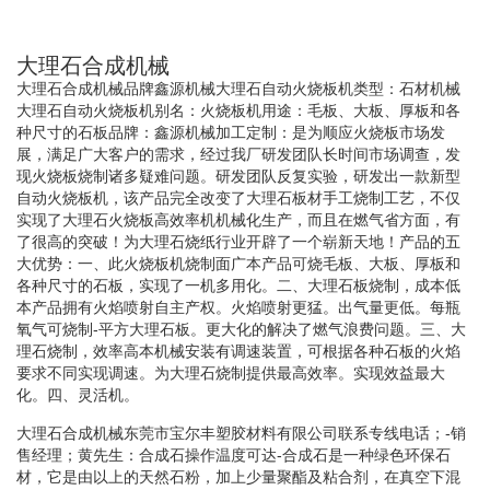
大理石合成机械
大理石合成机械品牌鑫源机械大理石自动火烧板机类型：石材机械
大理石自动火烧板机别名：火烧板机用途：毛板、大板、厚板和各
种尺寸的石板品牌：鑫源机械加工定制：是为顺应火烧板市场发
展，满足广大客户的需求，经过我厂研发团队长时间市场调查，发
现火烧板烧制诸多疑难问题。研发团队反复实验，研发出一款新型
自动火烧板机，该产品完全改变了大理石板材手工烧制工艺，不仅
实现了大理石火烧板高效率机机械化生产，而且在燃气省方面，有
了很高的突破！为大理石烧纸行业开辟了一个崭新天地！产品的五
大优势：一、此火烧板机烧制面广本产品可烧毛板、大板、厚板和
各种尺寸的石板，实现了一机多用化。二、大理石板烧制，成本低
本产品拥有火焰喷射自主产权。火焰喷射更猛。出气量更低。每瓶
氧气可烧制-平方大理石板。更大化的解决了燃气浪费问题。三、大
理石烧制，效率高本机械安装有调速装置，可根据各种石板的火焰
要求不同实现调速。为大理石烧制提供最高效率。实现效益最大
化。四、灵活机。
大理石合成机械东莞市宝尔丰塑胶材料有限公司联系专线电话；-销
售经理；黄先生：合成石操作温度可达-合成石是一种绿色环保石
材，它是由以上的天然石粉，加上少量聚酯及粘合剂，在真空下混