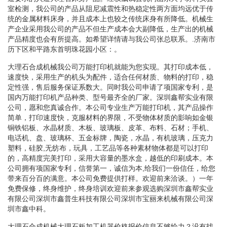
室检测，我公司的产品从阻尼减震性和热稳定性两方面均远优于传
统的金属材料床身，并且成本上也较之传统床身有所降低。机械生
产企业采用我公司的产品不但生产成本会大副降低，生产出的机械
产品精度也会有所提高。如希望详情请与我公司张总联系。.济南市
历下区和平路东首明珠花园小区：。
大理石合成机械我公司万能打印机就能为您实现。其打印成本低，
速度快，采用生产的机头为配件，适合任何材质、物料的打印，稳
定性强，售后服务保证系数大。同时我公司申请了项国家专利，是
国内万能打印机产品种类、型号最齐全的厂家。深圳鑫帮实业有限
公司，愿和您真诚合作。本公司专业生产万能打印机，其产品操作
简单，打印速度快，克服材料的界限，不受物体材质的影响如金银
铜铁铝板、水晶材质、木板、玻璃板、皮革、布料、石材；手机、
电话机、盘、玻璃杯、五金标牌，陶瓷，水晶，有机玻璃，压克力
塑料，硅胶,无纺布，玩具，工艺品等各种素材物体都是可以打印
的，高精度完美打印，采用大容量的墨水盒，越低的印刷成本。本
公司拥有项国家专利，信誉第一，诚信为本,给我们一份信任，给您
带来百分百的满意。本公司免费提供打样。欢迎前来洽谈。）一年
免费保修，终身维护，终身培训欢迎前来参观选购深圳市鑫帮实业
有限公司深圳市鑫普生科技有限公司深圳市宝丽来机械有限公司深
圳市鑫中科。
大理石合成机械大理石板加工机器价格报价信息不够给力？没有找