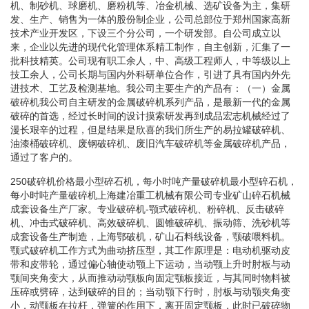
机、制砂机、球磨机、磨粉机等、冶金机械、选矿设备为主，集研
发、生产、销售为一体的股份制企业，公司总部位于郑州国家高新
技术产业开发区，下设三个分公司，一个研发部。自公司成立以
来，企业以先进的现代化管理体系精工制作，自主创新，汇集了一
批科技精英。公司现有职工余人，中、高级工程师人，中等级以上
技工余人，公司长期与国内外科研单位合作，引进了具有国内外先
进技术、工艺及检测基地。我公司主要生产的产品有：（一）金属
破碎机我公司自主研发的金属破碎机系列产品，是最新一代的金属
破碎的首选，经过长时间的设计摸索研发再到成品宏志机械经过了
漫长艰辛的过程，但是结果是欣喜的我们所生产的易拉罐破碎机、
油漆桶破碎机、废钢破碎机、废旧汽车破碎机等金属破碎机产品，
通过了客户的。
250破碎机价格最小型碎石机，每小时吨产量破碎机最小型碎石机，
每小时吨产量破碎机上海建冶重工机械有限公司专业矿山碎石机械
成套设备生产厂家。专业破碎机-颚式破碎机、粉碎机、反击破碎
机、冲击式破碎机、高效破碎机、圆锥破碎机、振动筛、洗砂机等
成套设备生产制造，上海鄂破机，矿山石料线设备，颚破喂料机。
颚式破碎机工作方式为曲动挤压型，其工作原理是：电动机驱动皮
带和皮带轮，通过偏心轴使动颚上下运动，当动颚上升时肘板与动
颚间夹角变大，从而推动动颚板向固定颚板接近，与其同时物料被
压碎或劈碎，达到破碎的目的；当动颚下行时，肘板与动颚夹角变
小，动颚板在拉杆，弹簧的作用下，离开固定颚板，此时已破碎物