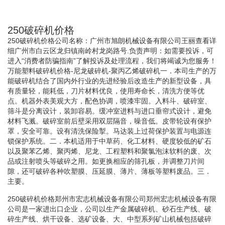
250破碎机价格
250破碎机价格公司名称：广州市旭朗机械设备有限公司王丽查看详
细广州市白云区龙归镇南岭村龙岗路号.负责声明：如需要投诉，可
进入“消费者防骗指南”了解投诉及处理流程，我们将竭诚为您服务！
万能塑料破碎机价格-尼龙破碎机-聚丙乙烯破碎机一．本司生产的万
能破碎机结合了国内外行业的先进经验后改造生产的新型设备，具
有质量轻，能耗低，刀片材料优良，使用寿命长，清洗方便等优
点。机器外表美观大方，配色协调，喷漆牢固。入料斗、破碎室、
筛斗是分离设计，装卸容易。缓冲室进料与进口垂帘式设计，避免
材料飞溅。破碎室前后壁采用双层隔音，噪音低。皮带轮设有保护
罩，安全可靠。设有清洗保险掣。马达装上过荷保护装置与电源连
锁保护系统。二．本机适用于中草药、化工材料、硬度较低的矿石
以及聚苯乙烯、聚丙烯、尼龙、工程塑料和聚氯泡沫软料的废、次
品或注射喷头等破碎之用。如更换相应的筛孔板，并调整刀片间
隙，还可破碎各种吹塑膜、压延膜、薄片、薄板等塑料废品。三．
主要。
250破碎机价格郑州市宏志机械设备有限公司郑州宏志机械设备有限
公司是一家进出口企业，公司以生产金属破碎机、砂石生产线、破
碎生产线、烘干设备、选矿设备、大、中型系列矿山机械包括破碎