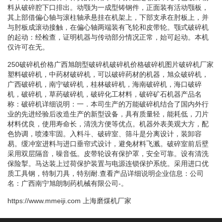
料从破碎腔下口排出。动颚为一成型铸钢件，正面装有活动颚板，
其上部借偏心轴与滚柱轴承悬挂在机架上，下部支承在肘板上，并
与肘板成滚动接触，在偏心轴两端装有飞轮和皮带轮。颚式破碎机
的起动：经检查，证明机器与传动部分情况正常，始可起动。本机
仅许可在无。
250破碎机价格广西旭朗型破碎机破碎机价格破碎机图片破碎机厂家
塑料破碎机，中药材破碎机，可以破碎药材的机器，旭众破碎机，
广西破碎机，南宁破碎机，桂林破碎机，海南破碎机，海口破碎
机，破碎机，草药破碎机，破碎化工材料，破碎矿石机器产品名
称：破碎机详细说明：一．本司生产的万能破碎机结合了国内外行
业的先进经验后改造生产的新型设备，具有质量轻，能耗低，刀片
材料优良，使用寿命长，清洗方便等优点。机器外表美观大方，配
色协调，喷漆牢固。入料斗、破碎室、筛斗是分离设计，装卸容
易。缓冲室进料与进口垂帘式设计，避免材料飞溅。破碎室前后壁
采用双层隔音，噪音低。皮带轮设有保护罩，安全可靠。设有清洗
保险掣。马达装上过荷保护装置与电源连锁保护系统。采用进口优
质工具钢，特制刀具，特别耐.查看产品详细说明企业信息：公司
名：广西南宁旭朗制药机械有限公司-。
https://www.mmeiji.com
上海磨煤机厂家