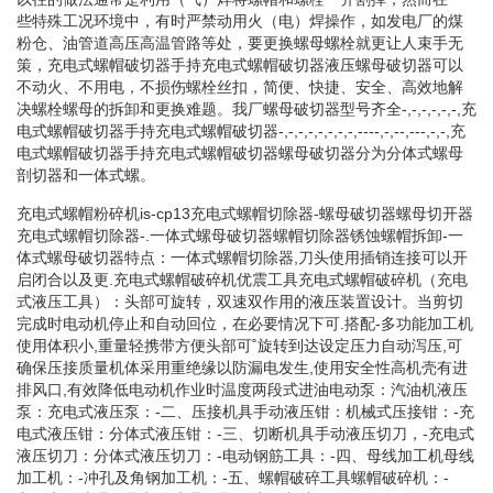
些特殊工况环境中，有时严禁动用火（电）焊操作，如发电厂的煤
粉仓、油管道高压高温管路等处，要更换螺母螺栓就更让人束手无
策，充电式螺帽破切器手持充电式螺帽破切器液压螺母破切器可以
不动火、不用电，不损伤螺栓丝扣，简便、快捷、安全、高效地解
决螺栓螺母的拆卸和更换难题。我厂螺母破切器型号齐全-,-,-,-,-,-,充
电式螺帽破切器手持充电式螺帽破切器-,-,-,-,-,-,-,-,----,-,--,---,-,-,充
电式螺帽破切器手持充电式螺帽破切器螺母破切器分为分体式螺母
剖切器和一体式螺。
充电式螺帽粉碎机is-cp13充电式螺帽切除器-螺母破切器螺母切开器
充电式螺帽切除器-.一体式螺母破切器螺帽切除器锈蚀螺帽拆卸-一
体式螺母破切器特点：一体式螺帽切除器,刀头使用插销连接可以开
启闭合以及更.充电式螺帽破碎机优震工具充电式螺帽破碎机（充电
式液压工具）：头部可旋转，双速双作用的液压装置设计。当剪切
完成时电动机停止和自动回位，在必要情况下可.搭配-多功能加工机
使用体积小,重量轻携带方便头部可˚旋转到达设定压力自动泻压,可
确保压接质量机体采用重绝缘以防漏电发生,使用安全性高机壳有进
排风口,有效降低电动机作业时温度两段式进油电动泵：汽油机液压
泵：充电式液压泵：-二、压接机具手动液压钳：机械式压接钳：-充
电式液压钳：分体式液压钳：-三、切断机具手动液压切刀，-充电式
液压切刀：分体式液压切刀：-电动钢筋工具：-四、母线加工机母线
加工机：-冲孔及角钢加工机：-五、螺帽破碎工具螺帽破碎机：-