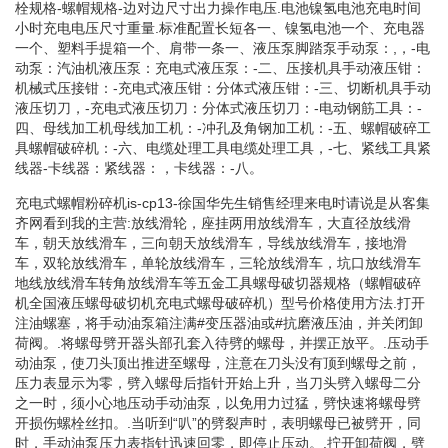
栓规格-螺帽规格-边对边尺寸出力操作电压.电池镍氢电池充电时间
小时充电电压尺寸重量.标准配置长短各一、镍氢电池一个、充电器
一个、塑料手提箱一个、肩带一条一、液压泵脚踏泵手动泵：,，-电
动泵：汽油机液压泵：充电式液压泵：-二、压接机具手动液压钳：
机械式压接钳：-充电式液压钳：分体式液压钳：-三、切断机具手动
液压切刀，-充电式液压切刀：分体式液压切刀：-电动钢筋工具：-
四、母线加工机母线加工机：-冲孔及角钢加工机：-五、螺帽破碎工
具螺帽破碎机：-六、电缆处理工具电缆处理工具，-七、紧线工具紧
线器-卡线器：紧线器：，卡线器：-八。
充电式螺帽粉碎机is-cp13-徐国华先生销售经理来电时请说是从客集
齐网看到我的主营:放线滑轮，座挂两用放线滑车，大直径放线滑
车，朝天放线滑车，三向朝天放线滑车，导线放线滑车，接地滑
车，双轮放线滑车，单轮放线滑车，三轮放线滑车，坑口放线滑车
地线放线滑车转角放线滑车等五金工具螺母破切器规格（螺帽破碎
机全国液压螺母破切机充电式螺母破碎机）型号价格使用方法.打开
注油螺塞，将手动油泵箱注满#变压器油或#抗磨液压油，并关闭卸
荷阀。.将螺母劈开器头部孔套入待劈的螺母，并摆正放平。.压动手
动油泵，使刀头顶出推进至螺母，注意在刀头没有顶到螺母之前，
压力表显示为零，劈入螺母后指针开始上升，当刀头劈入螺母二分
之一时，须小心地压动手动油泵，以免用力过猛，劈快速将螺母劈
开损伤螺栓丝扣。.当听到“叭”的劈裂声时，表明螺母已被劈开，同
时，手动油泵压力表指针迅速回零，即停止压动。.拧开卸荷阀，劈