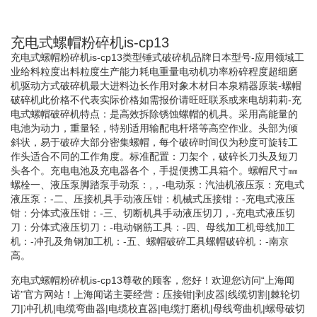
充电式螺帽粉碎机is-cp13
充电式螺帽粉碎机is-cp13类型锤式破碎机品牌日本型号-应用领域工
业给料粒度出料粒度生产能力耗电重量电动机功率粉碎程度超细磨
机驱动方式破碎机最大进料边长作用对象木材日本泉精器原装-螺帽
破碎机此价格不代表实际价格如需报价请旺旺联系或来电胡莉莉-充
电式螺帽破碎机特点：是高效拆除锈蚀螺帽的机具。采用高能量的
电池为动力，重量轻，特别适用输配电杆塔等高空作业。头部为倾
斜状，易于破碎大部分密集螺帽，每个破碎时间仅为秒度可旋转工
作头适合不同的工作角度。标准配置：刀架个，破碎长刀头及短刀
头各个。充电电池及充电器各个，手提便携工具箱个。螺帽尺寸㎜
螺栓一、液压泵脚踏泵手动泵：,，-电动泵：汽油机液压泵：充电式
液压泵：-二、压接机具手动液压钳：机械式压接钳：-充电式液压
钳：分体式液压钳：-三、切断机具手动液压切刀，-充电式液压切
刀：分体式液压切刀：-电动钢筋工具：-四、母线加工机母线加工
机：-冲孔及角钢加工机：-五、螺帽破碎工具螺帽破碎机：-南京
高。
充电式螺帽粉碎机is-cp13尊敬的顾客，您好！欢迎您访问“上海闻
诺”官方网站！上海闻诺主要经营：压接钳|剥皮器|线缆切割|棘轮切
刀|冲孔机|电缆弯曲器|电缆校直器|电缆打磨机|母线弯曲机|螺母破切