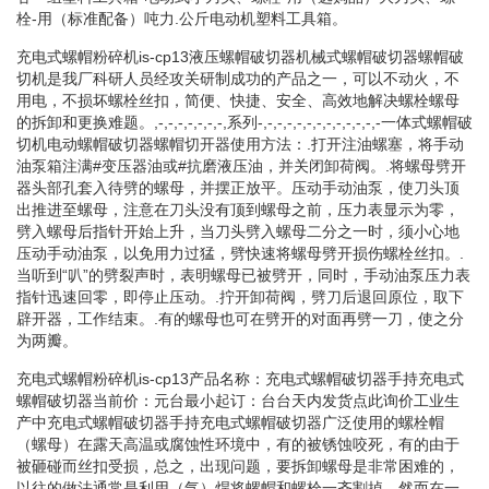
栓-用（标准配备）吨力.公斤电动机塑料工具箱。
充电式螺帽粉碎机is-cp13液压螺帽破切器机械式螺帽破切器螺帽破
切机是我厂科研人员经攻关研制成功的产品之一，可以不动火，不
用电，不损坏螺栓丝扣，简便、快捷、安全、高效地解决螺栓螺母
的拆卸和更换难题。,-,-,-,-,-,-,-,系列-,-,-,-,-,-,-,-,-,-,-,-,-一体式螺帽破
切机电动螺帽破切器螺帽切开器使用方法：.打开注油螺塞，将手动
油泵箱注满#变压器油或#抗磨液压油，并关闭卸荷阀。.将螺母劈开
器头部孔套入待劈的螺母，并摆正放平。压动手动油泵，使刀头顶
出推进至螺母，注意在刀头没有顶到螺母之前，压力表显示为零，
劈入螺母后指针开始上升，当刀头劈入螺母二分之一时，须小心地
压动手动油泵，以免用力过猛，劈快速将螺母劈开损伤螺栓丝扣。.
当听到“叭”的劈裂声时，表明螺母已被劈开，同时，手动油泵压力表
指针迅速回零，即停止压动。.拧开卸荷阀，劈刀后退回原位，取下
辟开器，工作结束。.有的螺母也可在劈开的对面再劈一刀，使之分
为两瓣。
充电式螺帽粉碎机is-cp13产品名称：充电式螺帽破切器手持充电式
螺帽破切器当前价：元台最小起订：台台天内发货点此询价工业生
产中充电式螺帽破切器手持充电式螺帽破切器广泛使用的螺栓帽
（螺母）在露天高温或腐蚀性环境中，有的被锈蚀咬死，有的由于
被砸碰而丝扣受损，总之，出现问题，要拆卸螺母是非常困难的，
以往的做法通常是利用（气）焊将螺帽和螺栓一齐割掉，然而在一