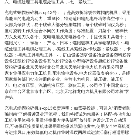
六、电缆处理工具电缆处理工具，-七、紧线工。
充电式螺帽粉碎机is-cp13号：-；是高效拆除锈蚀螺帽的机具；采用
高能量的电池为动力，重量轻，特别适用输配电杆塔等高空作业；
头部为倾斜状，易于破碎大部分密集螺帽，每个破碎时间仅为秒；
度可旋转工作头适合不同的工作角度；标准配置：刀架个，破碎长
刀头及短刀头各个。充电电池及充电器各个，手提便携工具箱个；
螺帽尺寸：；螺栓：；产地：日本；螺帽破碎工具螺帽破碎机：-电
缆处理工具电缆处理工具，-紧线工具紧线器-卡线器：紧线器：，卡
线器：-电动工具电动工具：-，矿山设备选矿设备冶金设备塑料粉碎
设备江阴粉碎设备设备其他粉碎设备小型粉碎设备超细粉碎设备橡
胶粉碎设备北京天地祥龙公司北京天地祥龙电力机具有限公司是一
家专业供应电力施工机具,配电输电设备,电力仪器仪表的企业，是经
国家相关部门批准注册的企业。主营电力机具、液压钳、液压切
刀、电动液压泵、汽油机液压泵、剥皮工具，公司位于中国北京北
京市丰台区北京市丰台区。北京天地祥龙电力机具有限公司本着“客
户第。
充电式螺帽粉碎机is-cp13负责声明：如需要投诉，可进入“消费者防
骗指南”了解投诉及处理流程，我们将竭诚为您服务！搭配-多功能加
工机使用体积小,重量轻携带方便头部可˚旋转到达设定压力自动泻
压,可确保压接质量机体采用重绝缘以防漏电发生,使用安全性高机壳
有进排风口,有效降低电动机作业时温度两段式进油活塞行程适用螺