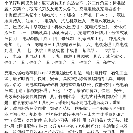
个破碎时间仅为秒；度可旋转工作头适合不同的工作角度；标准配
置：刀架个，破碎长刀头及短刀头各个。充电电池及充电器各个，
手提便携工具箱个；螺帽尺寸：；螺栓：；产地：日本；一、液压
泵脚踏泵手动泵：,，-电动泵：汽油机液压泵：充电式液压泵：-
二、压接机具手动液压钳：机械式压接钳：-充电式液压钳：分体式
液压钳：-三、切断机具手动液压切刀，-充电式液压切刀：分体式液
压切刀：-电动钢筋工具：-四、母线加工机母线加工机：-冲孔及角
钢加工机：-五、螺帽破碎工具螺帽破碎机：-六、电缆处理工具电缆
处理工具，-七、紧线工具紧线器-卡线器：紧线器：，卡线器：-
八、电动工具电动工具：-，九、园林工具园林工具八：其它其它，
件组合工具，件组合工具，件组合工具，件组合工具-,高空安。
充电式螺帽粉碎机is-cp13充电油压式-用途：输配电杆塔，石化工业
等，最省时省力、快速、安全、高效率拆除锈蚀螺帽的工具。详细
说明名称：充电式螺母破碎机-充电式螺母破碎机-仪器资料：充电油
压式-用途：输配电杆塔，石化工业等，最省时省力、快速、安全、
高效率拆除锈蚀螺帽的工具。特别推荐：-充电式斜头螺帽破碎工具
是目前最有效率的工具机种，采用可循环充电电池为动力，重量
轻，适用杆塔高空作业，如钢连结板上的螺帽，一个螺帽破碎的作
业时间仅秒。规格表：型号螺栓破碎使用范围出力本体重量外形尺
寸（长宽）动力附件-充电式小刀头、螺栓-用（选购品）大刀头、螺
栓-用（标准配备）吨力.公斤充电电池（充电时间分）电池和充电器
各一组塑料工具箱-电动式小刀头、螺栓-用（选购品）大刀头、螺