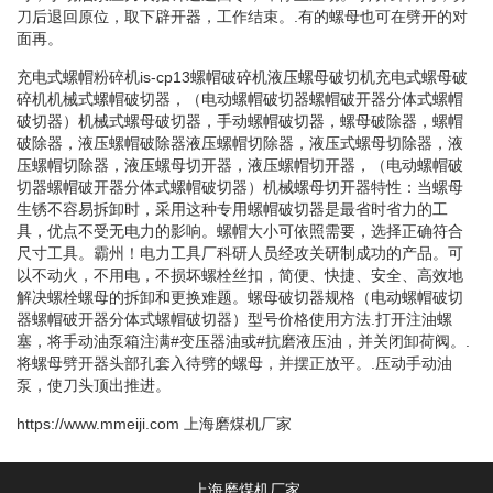
刀后退回原位，取下辟开器，工作结束。.有的螺母也可在劈开的对
面再。
充电式螺帽粉碎机is-cp13螺帽破碎机液压螺母破切机充电式螺母破
碎机机械式螺帽破切器，（电动螺帽破切器螺帽破开器分体式螺帽
破切器）机械式螺母破切器，手动螺帽破切器，螺母破除器，螺帽
破除器，液压螺帽破除器液压螺帽切除器，液压式螺母切除器，液
压螺帽切除器，液压螺母切开器，液压螺帽切开器，（电动螺帽破
切器螺帽破开器分体式螺帽破切器）机械螺母切开器特性：当螺母
生锈不容易拆卸时，采用这种专用螺帽破切器是最省时省力的工
具，优点不受无电力的影响。螺帽大小可依照需要，选择正确符合
尺寸工具。霸州！电力工具厂科研人员经攻关研制成功的产品。可
以不动火，不用电，不损坏螺栓丝扣，简便、快捷、安全、高效地
解决螺栓螺母的拆卸和更换难题。螺母破切器规格（电动螺帽破切
器螺帽破开器分体式螺帽破切器）型号价格使用方法.打开注油螺
塞，将手动油泵箱注满#变压器油或#抗磨液压油，并关闭卸荷阀。.
将螺母劈开器头部孔套入待劈的螺母，并摆正放平。.压动手动油
泵，使刀头顶出推进。
https://www.mmeiji.com
上海磨煤机厂家
上海磨煤机厂家