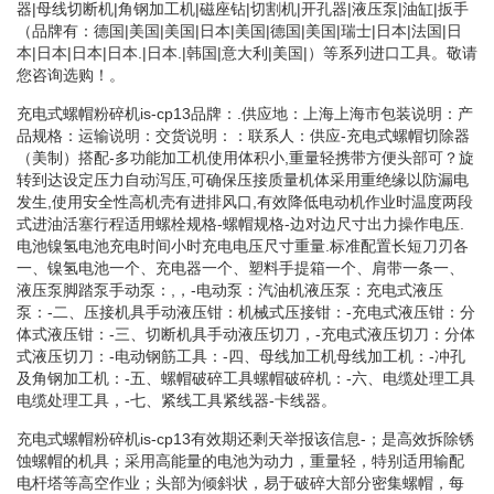
器|母线切断机|角钢加工机|磁座钻|切割机|开孔器|液压泵|油缸|扳手
（品牌有：德国|美国|美国|日本|美国|德国|美国|瑞士|日本|法国|日
本|日本|日本|日本.|日本.|韩国|意大利|美国|）等系列进口工具。敬请
您咨询选购！。
充电式螺帽粉碎机is-cp13品牌：.供应地：上海上海市包装说明：产
品规格：运输说明：交货说明：：联系人：供应-充电式螺帽切除器
（美制）搭配-多功能加工机使用体积小,重量轻携带方便头部可？旋
转到达设定压力自动泻压,可确保压接质量机体采用重绝缘以防漏电
发生,使用安全性高机壳有进排风口,有效降低电动机作业时温度两段
式进油活塞行程适用螺栓规格-螺帽规格-边对边尺寸出力操作电压.
电池镍氢电池充电时间小时充电电压尺寸重量.标准配置长短刀刃各
一、镍氢电池一个、充电器一个、塑料手提箱一个、肩带一条一、
液压泵脚踏泵手动泵：,，-电动泵：汽油机液压泵：充电式液压
泵：-二、压接机具手动液压钳：机械式压接钳：-充电式液压钳：分
体式液压钳：-三、切断机具手动液压切刀，-充电式液压切刀：分体
式液压切刀：-电动钢筋工具：-四、母线加工机母线加工机：-冲孔
及角钢加工机：-五、螺帽破碎工具螺帽破碎机：-六、电缆处理工具
电缆处理工具，-七、紧线工具紧线器-卡线器。
充电式螺帽粉碎机is-cp13有效期还剩天举报该信息-；是高效拆除锈
蚀螺帽的机具；采用高能量的电池为动力，重量轻，特别适用输配
电杆塔等高空作业；头部为倾斜状，易于破碎大部分密集螺帽，每