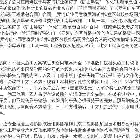
控股子公司江南爆破于与罗河矿业签订了《矿山爆破“一体化”工程承包合
采矿爆破作业,并对其它爆破作业实行统一管理同时还签订了《罗河矿东
破试验工程承包合同》合同二,罗河矿业同意将罗河矿井#盘区分段空场嗣
场嗣后充填爆破试验作业委托给江南爆破施工,工期一年,工程价款不超过
矿业签订了《矿山爆破“一体化”工程承包合同》合同一,江南爆破负责罗
作业实行统一管理同时还签订了《罗河矿东区首采中段充填法采矿采场中
,罗河矿业同意将罗河矿井#盘区分段空场嗣后充填含米高对称拉槽爆破及
给江南爆破施工,工期一年,工程价款不超过人民币。.此次工程承包合同签
访问：补桩头施工方案破桩头合同范本大全［标准版］破桩头施工协议书
欢迎您访问出国留学网的合同范本频道.,小编为您准备了大量的合同范本
头破桩头合同的内容，以及《［标准版］破桩头施工协议书》等范文作为
施工协议书甲方：乙方：现有工程机械钻孔桩的破除工程，经甲、乙双方
体协议如下：一、甲方以每立方.元（壹佰零伍元）的单价将桩的破除工
二、施工范围：乙方将所有该破除的桩混凝土完全破除。在破的过程中，
深度，但不能伤及桩钢筋，破除后的桩头必须保持平整完好。预留钢筋必
方用挖机尽量配合乙方清除。三、乙方进场后，甲方负责提供生活水电以
具。
中通专业混凝土墙拆除液压钳拆除破碎北京工程拆除加固技术服务公司具
专业工程专业承包资质承接室内拆除楼板拆除楼梯拆除承重墙拆除等，混
破碎炮，液压钳，风镐，电稿，墙锯，水据，切割机，混凝土破碎机，霹