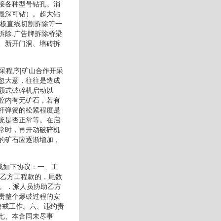
接各种型号钻孔。消
最深可钻）。超大钻
楼板直线切割拆除等一
拆除.广告牌拆除桥梁
、新开门洞、墙砖拆
采程序|矿山合作开采
忽大意，往往是造成
颚式破碎机启动以
腔内有无矿石，若有
杆弹簧的松紧程度是
统是否正常等。在启
常时，再开动破碎机
的矿石应逐渐增加，
成如下协议：一、工
付乙方工程款的，尾数
业。．派人员协助乙方
责整个爆破过程的安
警戒工作。六、违约责
七、本合同未尽事