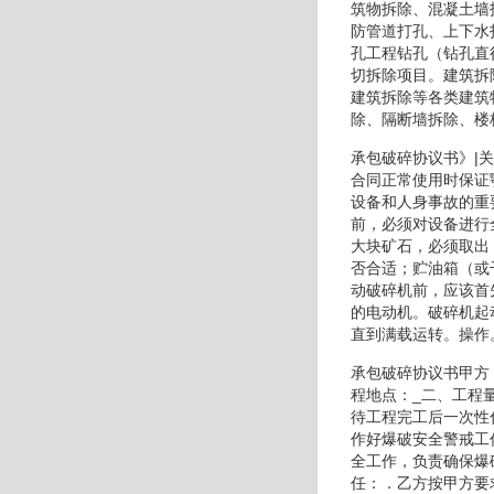
筑物拆除、混凝土墙
防管道打孔、上下水
孔工程钻孔（钻孔直
切拆除项目。建筑拆
建筑拆除等各类建筑
除、隔断墙拆除、楼
承包破碎协议书》|
合同正常使用时保证
设备和人身事故的重
前，必须对设备进行
大块矿石，必须取出
否合适；贮油箱（或
动破碎机前，应该首
的电动机。破碎机起
直到满载运转。操作
承包破碎协议书甲方
程地点：_二、工程
待工程完工后一次性
作好爆破安全警戒工
全工作，负责确保爆
任：．乙方按甲方要