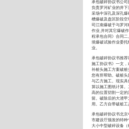
承包破碎协议书公司
负责罗河矿业的井下
采场中深孔及深孔爆
槽爆破及盘区阶段空
司江南爆破于与罗河
作业,并对其它爆破
程承包合同》合同二
填爆破试验作业委托
业。
承包破碎协议书推荐
施工协议书》一文，
补桩头施工方案破桩
您有所帮助。破桩头
与乙方施工。现实具
算以施工图纸计算。
高的位置切割一定的
留。破除后的大渣甲
用。乙方自带破桩工
承包破碎协议书北京
市建设厅颁发的特种
大小中型破碎设备（