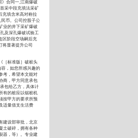
同》合同一,江南爆破
区首采中段充填法采矿
后充填含米高对称拉
人民币。公司控股子公
河矿业的井下采矿爆破
深孔及深孔爆破试验工
盘区阶段空场嗣后充
订将显著提升公司
《［标准版］破桩头
内容，如您所感兴趣的
参考，希望本文能对
协商，甲方同意承包
程承包给乙方，具体计
所有的桩应以锯桩机
须按甲方的要求所预
及适量借支生活费
有建设部审批，北京
凝土破碎，拥有各种
裂器，等）。专业建