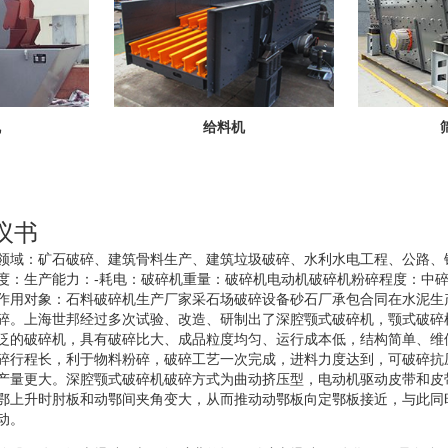
机
给料机
议书
领域：矿石破碎、建筑骨料生产、建筑垃圾破碎、水利水电工程、公路、
度：生产能力：-耗电：破碎机重量：破碎机电动机破碎机粉碎程度：中
作用对象：石料破碎机生产厂家采石场破碎设备砂石厂承包合同在水泥生
碎。上海世邦经过多次试验、改造、研制出了深腔颚式破碎机，颚式破碎
泛的破碎机，具有破碎比大、成品粒度均匀、运行成本低，结构简单、维
碎行程长，利于物料粉碎，破碎工艺一次完成，进料力度达到，可破碎抗
产量更大。深腔颚式破碎机破碎方式为曲动挤压型，电动机驱动皮带和皮
鄂上升时肘板和动鄂间夹角变大，从而推动动鄂板向定鄂板接近，与此同
动。