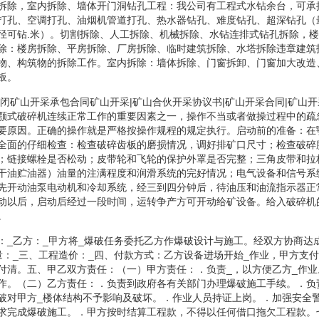
拆除，室内拆除、墙体开门洞钻孔工程：我公司有工程式水钻余台，可承
打孔、空调打孔、油烟机管道打孔、热水器钻孔、难度钻孔、超深钻孔（
径可钻.米）。切割拆除、人工拆除、机械拆除、水钻连排式钻孔拆除，
除：楼房拆除、平房拆除、厂房拆除、临时建筑拆除、水塔拆除违章建筑
物、构筑物的拆除工作。室内拆除：墙体拆除、门窗拆卸、门窗加大改造
板。
关闭矿山开采承包合同矿山开采|矿山合伙开采协议书|矿山开采合同|矿山开
颚式破碎机连续正常工作的重要因素之一，操作不当或者做操过程中的疏
要原因。正确的操作就是严格按操作规程的规定执行。启动前的准备：在
全面的仔细检查：检查破碎齿板的磨损情况，调好排矿口尺寸；检查破碎
；链接螺栓是否松动；皮带轮和飞轮的保护外罩是否完整；三角皮带和拉
干油贮油器）油量的注满程度和润滑系统的完好情况；电气设备和信号系
先开动油泵电动机和冷却系统，经三到四分钟后，待油压和油流指示器正
动以后，启动后经过一段时间，运转争产方可开动给矿设备。给入破碎机
。
：_乙方：_甲方将_爆破任务委托乙方作爆破设计与施工。经双方协商达
量：_三、工程造价：_四、付款方式：乙方设备进场开始_作业，甲方支
付清。五、甲乙双方责任：（一）甲方责任：．负责_，以方便乙方_作
作。（二）乙方责任：．负责到政府各有关部门办理爆破施工手续。．负
破对甲方_楼体结构不予影响及破坏。．作业人员持证上岗。．加强安全
求完成爆破施工。．甲方按时结算工程款，不得以任何借口拖欠工程款。