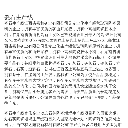
瓷石生产线
瓷石生产线江西省嘉和矿业有限公司是专业化生产经营玻璃陶瓷原
料的企业，拥有丰富优质的矿山开采权，拥有中高档陶瓷胚体原
料，在湖南省衡山县高新工发区已投资建设亚洲最大的高.详细公司
名:江西省嘉和矿业有限江西宜春上高县上高县五马工业园-.郑龙江
西省嘉和矿业有限公司是专业化生产经营玻璃陶瓷原料的企业，拥
有丰富优质的矿山开采权，拥有中高档陶瓷胚体原料，在湖南省衡
山县高新工发区已投资建设亚洲最大的高档湿磨长石基地。公司主
要产品有：各细度的白鹭牌锂瓷石，硅灰石，钾长石，钠长石，方
解石，石英，透辉石．公司在江西省上高县五马工业区占地多亩，
拥有条干、在湿磨的生产线，嘉和矿业公司为了使产品品质稳定，
有个多平方米的大型沉淀池，有个多立方米的大型浆池，能确保产
品的充分均化，公司拥有国内独创的无污染快速隧道窑炉烘干设
备，能确保产品水分满足客户的需求，由于产品质量的长期稳定及
完善的销售后服务，公司在国内外取得了良好的企业信誉，产品销
往广东。
瓷石生产线资讯企业动态石英陶瓷坩埚生产线项目列入国家火炬计
划石英陶瓷坩埚生产线项目列入国家火炬计划：陶瓷商务信息网近
日，江西中材太阳能新材料有限公司“年产万只多晶硅用石英陶瓷坩