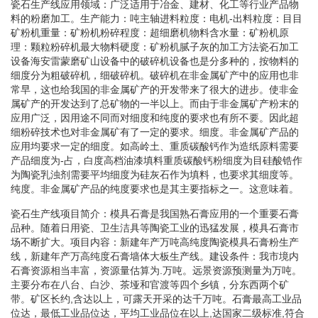
瓷石生产线应用领域：广泛适用于冶金、建材、化工等行业产品物
料的粉磨加工。生产能力：吨主轴进料粒度：电机-出料粒度：目目
矿粉机重量：矿粉机粉碎程度：超细磨机物料含水量：矿粉机原
理：颗粒粉碎机最大物料硬度：矿粉机腻子灰的加工方法瓷石加工
设备海安雷蒙磨矿山设备中的破碎机设备也是分多种的，按物料的
细度分为粗破碎机，细破碎机。破碎机在非金属矿产中的应用也非
常早，这也给我国的非金属矿产的开发带来了很大的进步。使非金
属矿产的开发达到了总矿物的一半以上。而由于非金属矿产粉末的
应用广泛，因用途不同而对细度和纯度的要求也有所不要。因此超
细粉碎技术也对非金属矿有了一定的要求。细度。非金属矿产品的
应用均要求一定的细度。如高岭土、重质碳酸钙作为造纸原料需要
产品细度为-占，白度高档油漆填料重质碳酸钙粉细度为目硅酸锆作
为陶瓷乳浊剂需要平均细度为硅灰石作为填料，也要求其细度等。
纯度。非金属矿产品的纯度要求也是其主要指标之一。这意味着。
瓷石生产线项目简介：模具石膏是我国熟石膏应用的一个重要石膏
品种。随着日用瓷、卫生洁具等陶瓷工业的迅猛发展，模具石膏市
场不断扩大。项目内容：新建年产万吨高纯度陶瓷模具石膏粉生产
线，新建年产万高纯度石膏墙体大板生产线。建设条件：我市境内
石膏资源相当丰富，资源量估算为.万吨。远景资源预测量为万吨。
主要分布在八台、白沙、茶垭和官渡等四个乡镇，分东西两个矿
带。矿区长约,含达以上，可露天开采的达千万吨。石膏最高工业品
位达，最低工业品位达，平均工业品位在以上,达国家二级标准,符合