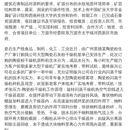
建筑石膏制品对原料的要求。矿源分布的水纹地质环境简单，矿层
结构简单，露采、洞采的可操作性强。技术上有中国矿业大学非金
属矿设计院和西南科技大学的支持和协作。前期工作：已完成石膏
资源调查、项目建议书及可研报告。投资概算：总投资人民币。市
场预测：年产值.，可实现利税，投资利润率。合作方式：独资、合
作、合资项目单位：万源市经委联系万源市太平镇河西新区市政
府。
瓷石生产线食品，制药，化工，工业近日，由广州英德某陶瓷粉生
产厂家订购我公司大型陶瓷石灰粉干燥机签单已安排生产，此次订
购的陶瓷粉干燥机原料初含水分为，成品水分为，每小时生产能力
为客户前期多家大型干燥机厂家实地考察，带料试机，最终振兴公
司在众多的厂家中一举中标，充分证明振兴公司在行业内闪蒸干燥
机的技术与实力。本公司常年备大型陶瓷粉喷雾塔，陶瓷粉闪蒸干
燥机样机及现货，欢迎新老客户来电来厂实地考察，带料试机！技
术张压力-陶瓷粉干燥机工作原理：旋转闪蒸干燥机热空气切线进入
干燥器底部，在搅拌器带动下形成强有力的旋转风场。膏状物料由
螺旋加料器进入干燥器内，在高速旋转搅拌桨的强烈作用下，物料
受撞击、磨擦及剪切力的作用下得到分散，块状物料迅速粉碎，与
热空气充分接触、受热、干燥。脱水后的干物料随热气流上升，分
级环将大颗粒截留，小颗粒从环中心排出干燥器外，由旋风分离器
和除尘器回收，未干透或大块物料受离心力作用甩向器壁，重新落
到。