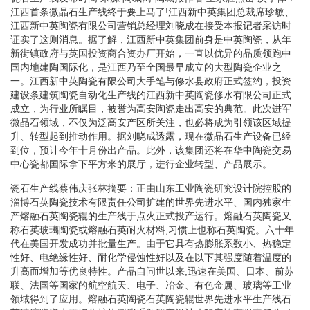
江西首条微晶石生产线终于要上马了!江西新中英集团总裁席珍敏、
江西新中英陶瓷有限公司营销总经理刘晓成在接受本报记者采访时
证实了这则消息。据了解，江西新中英集团前身是中英陶瓷，从年
新街镇政府与英国投资商合资办厂开始，一直以优异的品质领跑中
国内地建陶国际化，是江西乃至全国最早成立的大型陶瓷企业之
一。江西新中英陶瓷有限公司大手笔与修水县政府正式签约，投资
建设条建筑陶瓷自动化生产线的江西新中英陶瓷修水有限公司正式
成立，为行业所瞩目，被誉为高安陶瓷走出高安的典范。此次进军
微晶石领域，不仅为泛高安产区所关注，也必将成为引领该区域提
升、转型起到推动作用。据刘晓成透露，现在微晶石生产设备已经
到位，预计今年十月份出产品。此外，该集团还将在华中陶瓷交易
中心瓷都国际拿下平方米的展厅，进行企业转型、产品展示。
瓷石生产线蔡伟庆张林摘要：正由山东工业陶瓷研究设计院控股的
淄博石英陶瓷技术有限责任公司扩建的世界先进水平、国内独家生
产熔融石英陶瓷辊的生产线于点火正式投产运行。熔融石英陶瓷又
称石英玻璃陶瓷或熔融石英耐火材料,习惯上也称石英陶瓷。六十年
代在美国开发成功并批量生产。由于它具有热膨胀系数小、热稳定
性好、电绝缘性好、耐化学侵蚀性好以及在以下其强度随着温度的
升高而增加等优良特性。产品自问世以来,迅速在美国、日本、前苏
联、法国等国家的航空航天、电子、冶金、有色金属、玻璃等工业
领域得到了应用。熔融石英陶瓷石英陶瓷辊世界先进水平生产线石