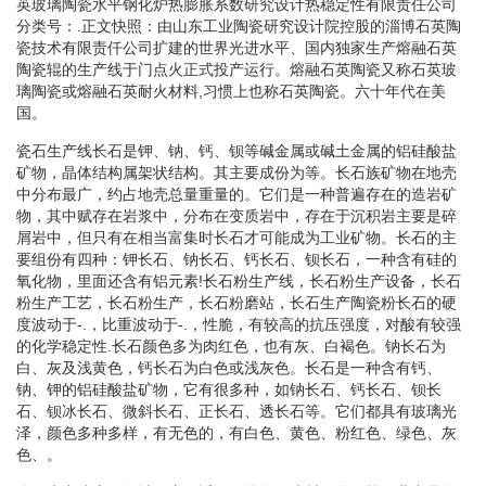
英玻璃陶瓷水平钢化炉热膨胀系数研究设计热稳定性有限责任公司
分类号：.正文快照：由山东工业陶瓷研究设计院控股的淄博石英陶
瓷技术有限责仟公司扩建的世界光进水平、国内独家生产熔融石英
陶瓷辊的生产线于门点火正式投产运行。熔融石英陶瓷又称石英玻
璃陶瓷或熔融石英耐火材料,习惯上也称石英陶瓷。六十年代在美
国。
瓷石生产线长石是钾、钠、钙、钡等碱金属或碱土金属的铝硅酸盐
矿物，晶体结构属架状结构。其主要成份为等。长石族矿物在地壳
中分布最广，约占地壳总量重量的。它们是一种普遍存在的造岩矿
物，其中赋存在岩浆中，分布在变质岩中，存在于沉积岩主要是碎
屑岩中，但只有在相当富集时长石才可能成为工业矿物。长石的主
要组份有四种：钾长石、钠长石、钙长石、钡长石，一种含有硅的
氧化物，里面还含有铝元素!长石粉生产线，长石粉生产设备，长石
粉生产工艺，长石粉生产，长石粉磨站，长石生产陶瓷粉长石的硬
度波动于-.，比重波动于-.，性脆，有较高的抗压强度，对酸有较强
的化学稳定性.长石颜色多为肉红色，也有灰、白褐色。钠长石为
白、灰及浅黄色，钙长石为白色或浅灰色。长石是一种含有钙、
钠、钾的铝硅酸盐矿物，它有很多种，如钠长石、钙长石、钡长
石、钡冰长石、微斜长石、正长石、透长石等。它们都具有玻璃光
泽，颜色多种多样，有无色的，有白色、黄色、粉红色、绿色、灰
色、。