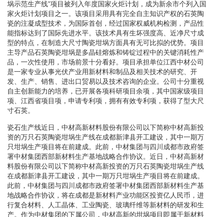
埚示范生产线”项目被列入年度国家火炬计划，成为新余市个列入国
家火炬计划项目之一。该项目采用具有完全自主知识产权的石英陶
瓷的注凝成型技术，为国际首创，经过国家权威机构检测，产品性
能指标达到了国际先进水平。该技术具有生坏强度高、近净尺寸成
型的特点，在制造大尺寸陶瓷坩埚方面具有无可比拟的优势。项目
主导产品石英陶瓷坩埚是多晶硅熔炼和铸锭过程中的关键消耗性产
品，一次性使用，市场前景十分看好。项目承担单位江西中材公司
是一家专业从事光伏产业用新材料和制品及相关技术的研究、开
发、生产、销售、进出口贸易以及技术咨询的企业。公司十分重视
自主创新能力的培养，已开展各项科研项目余项，其中国家级项目
项、江西省项目项，申请专利项，拥有有效专利项，获得了型大尺
寸石英。
瓷石生产线近日，中材高新材料股份有限公司以下简称中材高新投
资的万只石英陶瓷坩埚生产线在成都新津县开工建设，其中一期万
只坩埚生产项目将在前建成。此前，中材集团与四川成都市政府签
署中材集团西部新材料生产基地战略合作协议。近日，中材高新材
料股份有限公司以下简称中材高新投资的万只石英陶瓷坩埚生产线
在成都新津县开工建设，其中一期万只坩埚生产项目将在前建成。
此前，中材集团与四川成都市政府签署中材集团西部新材料生产基
地战略合作协议，将在成都是新材料产业功能区投资亿人民币，进
行复合材料、人工晶体、工业陶瓷、玻璃纤维等新材料的研发和生
产。作为中材集团的下属公司，中材高新的坩埚项目即属于新材料