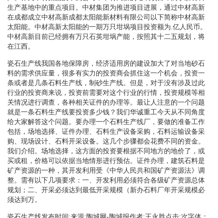
生产基地中的重点项目。中材集团为推进项目进展，通过中材高新
在成都成立中材高新成都太阳能新材料有限公司以下简称中材高新
太阳能。中材高新太阳能的一期万只坩埚项目投资额为.亿人民币。
中材高新目前已经拥有万只石英坩埚产能，按照其十二五规划，将
在江西。
瓷石生产线我国各地保障房，经济适用房的建设加大了对当地砂石
料的需求供应量，很多有实力的投资商会抓住这一个机会，投资一
条或者是几条石料生产线，制砂生产线。但是，对于没有涉及过此
行业的投资商来说，投资前需要对这个行业的行情，投资规模等相
关情况进行调查，各种相关证件的办理等。最让人注意的一个问题
就是一条石料生产线要投资多少钱？我们华诚重工今天从不同角度
给大家解答这个问题。要办理一个石料生产线厂，要做的准备工作
包括，场地选择、证件办理、石料生产设备采购，石料运输设备采
购、现场设计、石料开采设备。这几个步骤都会花费不同的资金。
我们介绍。场地选择，这方面的投资要根据不同地方的地价了，或
买或租，价格可以依据当地情形进行预估。证件办理，建筑石料是
矿产资源的一种，其开发利用受《中华人民共和国矿产资源法》调
整。需有以下几项要求：一、开发利用必须符合各级矿产资源总体
规划；二、开采必须达到最低开采规模（新办石料厂年开采规模必
须达到万。
瓷石生产线发布时间:来源:陶城网-陶城报作者:王永胜点击:次字体：