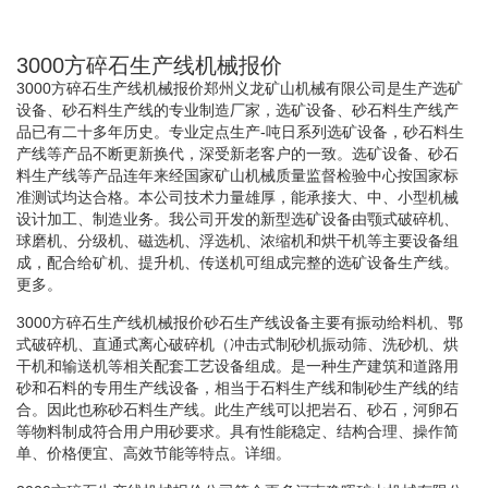
3000方碎石生产线机械报价
3000方碎石生产线机械报价郑州义龙矿山机械有限公司是生产选矿
设备、砂石料生产线的专业制造厂家，选矿设备、砂石料生产线产
品已有二十多年历史。专业定点生产-吨日系列选矿设备，砂石料生
产线等产品不断更新换代，深受新老客户的一致。选矿设备、砂石
料生产线等产品连年来经国家矿山机械质量监督检验中心按国家标
准测试均达合格。本公司技术力量雄厚，能承接大、中、小型机械
设计加工、制造业务。我公司开发的新型选矿设备由颚式破碎机、
球磨机、分级机、磁选机、浮选机、浓缩机和烘干机等主要设备组
成，配合给矿机、提升机、传送机可组成完整的选矿设备生产线。
更多。
3000方碎石生产线机械报价砂石生产线设备主要有振动给料机、鄂
式破碎机、直通式离心破碎机（冲击式制砂机振动筛、洗砂机、烘
干机和输送机等相关配套工艺设备组成。是一种生产建筑和道路用
砂和石料的专用生产线设备，相当于石料生产线和制砂生产线的结
合。因此也称砂石料生产线。此生产线可以把岩石、砂石，河卵石
等物料制成符合用户用砂要求。具有性能稳定、结构合理、操作简
单、价格便宜、高效节能等特点。详细。