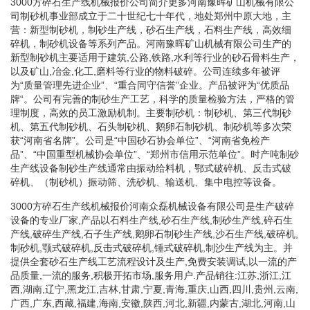
3000方碎石生产线机械报价公司简介更多河南豫晖矿山机械有限公
司制砂机事业部成立于二十世纪七十年代，地处郑州中原大地，主
营：新型制砂机，制砂生产线，砂石生产线，石料生产线，高效细
碎机，制砂机设备等系列产品。河南豫晖矿山机械有限公司生产的
新型制砂机主要适用于建筑,公路,铁路,水利等行业的砂石骨料生产，
以及矿山,冶金,化工,磨料等行业的物料破碎。公司连续多年被评
为“质量管理先进企业”、“重合同守信誉”企业。产品被评为“优质品
牌“。公司有完善的制砂生产工艺，科学的质量检验方法，严格的管
理制度，高效的员工激励机制。主要制砂机：制砂机、第三代制砂
机、第五代制砂机、石头制砂机、鹅卵石制砂机、制砂机等多次荣
获“河南省名牌”。公司是“中国砂石协会单位”、“河南省免检产
品”、“中国重型机械协会单位”、“郑州市信用示范单位”。时产吨制砂
生产线设备制砂生产线通常由振动给料机，鄂式破碎机、反击式破
碎机、（制砂机）振动筛、洗砂机、输送机、集中电控等设备。
3000方碎石生产线机械报价河南众磊机械设备有限公司是生产破碎
设备的专业厂家,产品以石料生产线,砂石生产线,制砂生产线,碎石生
产线,破碎生产线,石子生产线,鹅卵石制砂生产线,沙石生产线,破碎机,
制砂机,颚式破碎机,反击式破碎机,锤式破碎机,制沙生产线为主。并
提供全套砂石生产线工艺流程设计及生产,免费安装调试,以一流的产
品质量,一流的服务,积极开拓市场,服务用户.产品销往:江苏,浙江,江
西,湖南,辽宁,黑龙江,吉林,甘肃,宁夏,青海,重庆,山西,四川,贵州,云南,
广西,广东,西藏,福建,海南,安徽,陕西,河北,新疆,内蒙古,湖北,河南,山