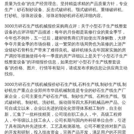
质量为生命”的生产经营理念。坚持精益求精的产品质量方针，专业
生产：砂石制砂设备、反击式破碎机、颚式破碎机、重锤破碎机、
打砂机、珍珠岩设备、珍珠岩制砂机碎石机详细内容。
3000方碎石生产线机械报价采购商点评：关于小型石子生产线整套
设备的点评详细产品描述：每年的月份都是装修行业的黄金季节，
今年也不例外，五一过后，建材销售商们开始使出浑身解数，大肆
争夺月黄金季的市场份额，这一繁荣的市场局势也为装修的上游产
业链砂石骨料生产带来了难得良机。破碎机锤头去年国家实施的房
产调控等措施使得今年一季度的房产详细以上是关于“小型石子生产
线整套设备”的详细报价信息，如果您对“小型石子生产线整套设
备”的价格、图片、行情等有疑问，请或发布求购信息让供应商主动
找你。
3000方碎石生产线机械报价砂石生产线,石料生产线,制砂生产线,制
砂机生产重点企业郑州市华昌机械制造是专业的砂石生产线生产厂
家企业，公司主要生产砂石生产线、制砂生产线、石料生产线、颚
式破碎机、制砂机、洗砂机、振动筛等四大系列机械品种产品。公
司自成立以来，企业以先进的现化化管理体系精工制作，自主创
新，汇集了一批科技精英，公司现在职工余人，中、高级工程师
人，中等级以上技工余人，公司长期与国内外科研单位合作，引进
了具有国内外先进技术、工艺及检测基地。公司不断坚持对新产品
的开发和研制，投入技改资金，完善产品开发，满足用户的不同需