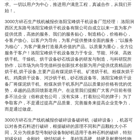
求。一切以用户为中心，推进用户满意工程，真诚合作，从我们开
始！。
3000方碎石生产线机械报价洛阳宝峰烘干机设备厂范经理：.洛阳涧
西区尤东路号洛阳宝峰烘干机设备有限公司自成立以来一直为客户
提供优质，高效的服务。我们的服务贴心，制造精心，价格称心，
令客户放心。以客户为导向，为客户提供整体全面的服务；“以服务
为核心”，为客户量身打造最具价值的产品。以质量为重心，全方位
服务于客户！洛阳宝峰烘干机设备致力于专业、节能、环保、高效
烘干机、干燥机、烘干设备砂石线设备的研发与制造，与科研院所
协作，以市场为向导凭借科技创新技术创新为用户提供优质精品的
烘干机,烘干设备,主要产品有煤泥烘干机、矿渣烘干机、粉煤灰烘干
机、鸡粪烘干设备、河沙烘干机，砂石线设备等。洛阳宝峰烘干设
备厂将煤泥烘干机、粉煤灰烘干机系列产品以质量好价格有优的优
势，卓越的品质回馈新老用户。在这里我们提醒广大客户目前有很
多不法企业（俗称皮包公司，没有实体，打着别公司的牌子）为了
争取客户，不是通过提高产品质量、完善服务来提高企业竞争力，
而是通过做虚。
3000方碎石生产线机械报价破碎设备破碎机（破碎设备），机器可
以对各类石料进行破碎，根据破碎的原理不同和产品颗粒大小不
同，又分为很多型号制砂设备制砂机适用于各种石料的破碎，特别
对碳化硅、金刚砂、烧结铝矾土、美砂等高硬、特硬及耐磨蚀性物