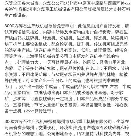
东等全国各大城市。众磊公公司:郑州市中原区中原路与西四环路-业
务咨询:客服:河南众磊重工机械设备有限公司版权所属技术支持石料
生产线设备。
3000方碎石生产线机械报价免责申明：此信息由用户自行发布，请
认真阅读信息描述，内容中所涉及承诺均由用户自行负责。碎石生
产线由鄂式破碎机、球磨机、分级机、磁选机、浮选机、浓缩机和
烘干机等主要设备组成，配合给矿机、提升机、传送机可组成完整
的选矿生产线。该选矿生产线具有高效、低能、处理量高、经济合
理等优点。上海明於机械有限公司自主研发的选矿生产线的特
点：：处理能力大，一天可处理原矿-吨。跑尾低，经我们用河北、
内蒙、辽宁等多处铁矿实验，尾矿品位控制在.以上：不用水，节约
水资源，不用建尾矿库，节省尾矿坝及相关设施占用的林地、植被
补偿费用：可直接产出一部分以上的成品（也可根据需求调整
为-），另产出一部分半成品，半成品的品位可以控制在-左右。半成
品可直接销售、或继续球磨再用本产品或水选设备再选。对于软
矿、沙矿等，可直接破碎到一定细度，用本产品出成品和部分半成
品，直接稍微，节省大量选厂设备投资。本设备能耗很低，核心设
备干选机（不计算传送带）。
3000方碎石生产线机械报价郑州市华冶重工机械有限公司，坐落在
河南省省会郑州，交通便利、环境幽雅,是用户选择洽谈破碎机和碎
石机业务的理想宝地。公司创建至今，始终坚持“以科技为先导，视