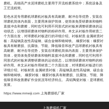
磨机。高细高产水泥球磨机主要用于开流粉磨系统中；系统设备及
工艺流程简。
彩色水泥专用磨机球磨机衬板具有高耐磨、耐冲击等优势，安装在
球磨机筒体内表面，主要用来保护筒体，使筒体免受研磨体和物料
直接冲击和磨擦，同时也可利用不同形式的衬板来调整研磨体的运
动状态，以增强研磨体对物料的粉碎作用。本文从衬板作用材质二
个方面出发，对球磨机衬板进行的详细介绍。衬板材质.金属材质衬
板：高锰钢及改性高锰钢、碳合金钢和铬铸铁。.橡胶衬板：橡胶衬
板具有耐磨损、抗腐蚀、节能、降低噪音和改产品球磨机衬板具有
高耐磨、耐冲击等优势，安装在球磨机筒体内表面，主要用来保护
筒体，使筒体免受研磨体和物料直接冲击和磨擦，同时也可利用不
同形式的衬板来调整研磨体的运动状态，以增强研磨体对物料的粉
碎作用。本文从衬板作用材质二个方面出发，对球磨机衬板进行的
详细介绍。衬板材质.金属材质衬板：高锰钢及改性高锰钢、碳合金
钢和铬铸铁。.橡胶衬板：橡胶衬板具有耐磨损、抗腐蚀、节能、降
低噪音和改善磨矿作业状况等经济特点。.高铝陶瓷衬板：是球磨机
发展。
https://www.mmeiji.com
上海磨煤机厂家
上海磨煤机厂家