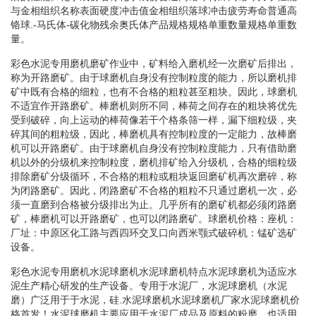
与金相组织名称表面硬度冲击值金相组织落球冲击疲劳寿命普通高
铬球.-马氏体-碳化物残余奥氏体产品规格规格单重数量规格单重数
量。
彩色水泥专用磨机磨矿作业中，矿料给入磨机经一次磨矿后排出，
称为开路磨矿。由于球磨机自身没有控制粒度的能力，所以磨机排
矿中既有合格的细粒，也有不合格的粗粒甚至粗块。因此，球磨机
不适宜作开路磨矿。棒磨机则所不同，棒荷之间存在的粗块将优先
受到破碎，向上运动的棒荷像若干个格条筛一样，漏下细粒级，夹
碎其间的粗粒级，因此，棒磨机具有控制粒度的一定能力，故棒磨
机可以开路磨矿。由于球磨机自身没有控制粒度能力，只有借助磨
机以外的分级机来控制粒度，磨机排矿给入分级机，合格的细粒级
排除磨矿分级循环，不合格的粗粒或粗块返回磨矿机再次磨碎，称
为闭路磨矿。因此，闭路磨矿不合格的粗粒不只通过磨机一次，必
须一直磨到合格被分级排出为止。几乎所有的磨矿机都必须闭路磨
矿，棒磨机可以开路磨矿，也可以闭路磨矿。球磨机价格：座机：
厂址：中原区化工路与西四环交叉口向西米颚式破碎机：锰矿选矿
设备。
彩色水泥专用磨机水泥球磨机水泥球磨机特点水泥球磨机为适应水
泥生产精心研发的生产设备。专用于水泥厂，水泥球磨机（水泥
磨）广泛用于于水泥，硅.水泥球磨机水泥球磨机厂家水泥球磨机价
格首发！水泥球磨机主要应用于水泥厂成品及原料的粉磨，也适用