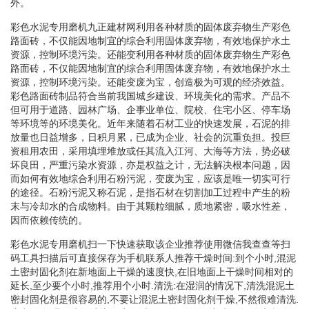
外。
彩色水泥专用磨机九正建材网利用各种材质的固体废弃物生产彩色
路面砖，不仅能因地制宜的综合利用固体废弃物，有效地保护水土
资源，控制环境污染。还能变利用各种材质的固体废弃物生产彩色
路面砖，不仅能因地制宜的综合利用固体废弃物，有效地保护水土
资源，控制环境污染。还能变废为宝，创造极为可观的经济效益。
彩色路面砖制品符合当前我国城乡建设、环境美化的需求。产品不
但可用于道路、园林广场、企事业单位、院校、住宅小区、停车场
等环境等的环境美化。近年来随着石材工业的快速发展，石泥的排
放量也日益增多，日积月累，已成为企业、社会的沉重负担。投巨
资租用农田，采用填埋堆放或任其流入江河、大海等方法，势必破
坏良田，严重污染水资源，亦是权益之计，无法解决根本问题，因
而如何有效地综合利用石粉污泥，变废为宝，应该是唯一切实可行
的途径。石粉污泥又称石泥，是指石材在切割加工过程中产生的粉
末与冷却水的合成物料。由于其颗粒细腻，质地紧密，吸水性差，
因而依赖传统的。
彩色水泥专用磨机扫一下快速获取该企业推荐使用微信我查查等扫
码工具扫描后可直接保存为手机联系人推荐干燥时间:到个小时,混泥
土密封固化剂在新地面上干燥的速度快,在旧地面上干燥时间相对的
延长,至少要个小时,推荐用个小时.清洗:在湿润的情况下,清洗混泥土
密封固化剂是很容易的,不要让混泥土密封固化剂干燥,不然很难清洗.