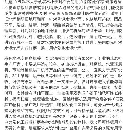
注意:在气温不大于或者不小于时不要使用,在阴凉处保存.健康危险:
不要直接接触皮肤或者眼睛,吸入过量的混泥土密封固化剂可能使肺
感染.事后处理办法:及时冲洗,吸入胃部者需让医生清洗胃部.适用于
旧地坪翻新旧地坪翻新：针对普通水泥地面，包括地坪起砂、凹凸
不平、裂缝、油渍、污渍、强酸碱腐蚀等地坪情况，可进行各类处
理翻新。针对油污的地坪处理：用铲刀将浮污铲除干净；用专用脱
油剂擦洗油污处，进行脱脂，脱油，连续进行－遍；过一天后，再
进行行脱污一次；针对水泥地坪有裂缝的施工处理：先用磨光机对
水泥地坪进行打磨一遍；用铲斧将水泥地坪。
彩色水泥专用磨机关于百灵河南百灵机器有限公司，专业的球磨机
生产厂家，主要从事选矿设备、矿山破碎设备、球磨机、水泥球磨
机、节能球磨机烘干机等产品的生产经营。公司一直致力于选矿设
备、矿山破碎、烘干设备等领域的专业研究，通过不断的引进、吸
收、研发与创新，逐渐形成了一支集开发、设计详细进入节能球磨
机节能球磨机改变了原有的磨机结构，使机体、底架一体化，安装
时可一次并放在基础平面上，主轴采用双列调心滚子轴承可降低能
耗，提高粒度，处理能量增加-。圆锥球磨机适用于粉磨各种矿石及
其它物料，被广泛用于选矿，建材及化工等行业，可分为干式和湿
式两种磨矿方式。根据排矿方式不同，可分格子型和溢流两种.详细
进入水泥球磨机水泥球磨机是水泥厂设备，主要用于建材、冶金、
电力及化工行业粉磨各种水泥熟料及其它物料。我公司可根据用户
需要的产量、细度要求来设计制造符合用户实际需要的水泥专用球