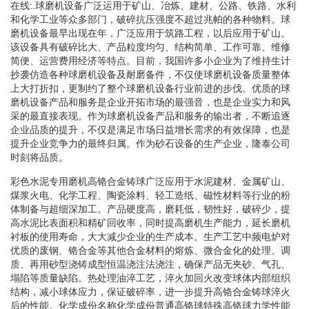
在线:.球磨机设备广泛运用于矿山、冶炼、建材、公路、铁路、水利
和化学工业等众多部门，破碎抗压强度不超过兆帕的各种物料。球
磨机设备最早出现在年，广泛应用于筑路工程，以后应用于矿山。
该设备具有破碎比大、产品粒度均匀、结构简单、工作可靠、维修
简便、运营费用经济等特点。目前，我国许多小企业为了维持生计
抄袭仿造各种球磨机设备及耐磨备件，不仅使球磨机设备质量整体
上大打折扣，更制约了整个球磨机设备行业前进的步伐。优质的球
磨机设备产品和服务是企业开拓市场的最强音，也是企业实力和风
采的最直接表现。作为球磨机设备产品和服务的输出者，不断追逐
企业品质的提升，不仅是满足市场日益增长需求的有效保障，也是
提升企业竞争力的最终归属。作为砂石设备的生产企业，隆泰公司
时刻将品质。
彩色水泥专用磨机高铬合金铸球广泛应用于水泥建材、金属矿山、
煤浆火电、化学工程、陶瓷涂料、轻工造纸、磁性材料等行业的粉
体制备与超细深加工。产品硬度高，磨耗低，韧性好，破碎少，提
高水泥比表面积和精矿回收率，同时提高磨机生产能力，延长磨机
衬板的使用寿命，大大减少企业的生产成本。生产工艺中频电炉对
优质的废钢、铬合金等其他合金材料的熔炼、微合金化的处理、调
质、再用砂型浇铸成型恒温浇注法浇注，确保产品无夹砂、气孔、
塌陷等质量缺陷。热处理油淬工艺，淬火加回火改变球体内部组织
结构，减小球体应力，保证破碎率，进一步提升高铬合金铸球淬火
后的性能。化学成份名称化学成份普通高铬球特殊高铬球力学性能