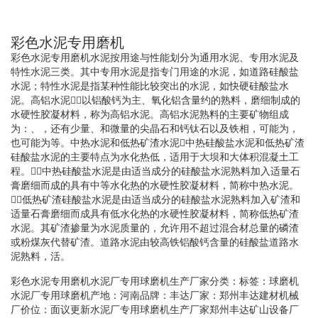
彩色水泥专用磨机
彩色水泥专用磨机水泥按用途与性能划分为通用水泥、专用水泥及
特性水泥三类。其中专用水泥是指专门用途的水泥，如道路硅酸盐
水泥；特性水泥是指某种性能比较突出的水泥，如快硬硅酸盐水
泥。高铝水泥以铝酸钙为主、氧化铝含量约的熟料，磨细制成的
水硬性胶凝材料，称为高铝水泥。高铝水泥熟料的主要矿物组成
为：、，还有少量、和微量的尖晶石和钙钛石以及铁相，可能为，
也可能为等。中热水泥和低热矿渣水泥中热硅酸盐水泥和低热矿渣
硅酸盐水泥的主要特点为水化热低，适用于大坝和大体积混凝土工
程。中热硅酸盐水泥是由适当成分的硅酸盐水泥熟料加入适量石
膏磨细而成的具有中等水化热的水硬性胶凝材料，简称中热水泥。
低热矿渣硅酸盐水泥是由适当成分的硅酸盐水泥熟料加入矿渣和
适量石膏磨细而成具有低水化热的水硬性胶凝材料，简称低热矿渣
水泥。其矿渣掺量为水泥质量的，允许用不超过混合材总量的磷渣
或粉煤灰代替矿渣。道路水泥由较高铁铝酸钙含量的硅酸盐道路水
泥熟料，活。
彩色水泥专用磨机水泥厂专用球磨机生产厂家分类：标签：球磨机
水泥厂专用球磨机产地：河南品牌：丰达厂家：郑州丰达建材机械
厂价位：面议更新水泥厂专用球磨机生产厂家郑州丰达矿山设备厂