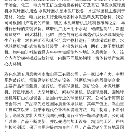
于冶金、化工、电力等工矿企业粉磨各种矿石及其它.供应水泥球磨
机水泥球磨机用途:水泥球磨机是水泥厂设备，水泥球磨机主要用于
建材、冶金、电力及化工行业粉磨各种水泥熟料及其它物料。我公
司可根据用户需要的产量、细度.水泥球磨机是物料被破碎之后，再
进行粉碎的关键设备。球磨机广泛应用于水泥，硅酸盐制品，新型
建筑材料、耐火材料、化肥、黑色与有色金属选矿以及玻璃陶瓷等
生产行业，对各种矿石和其它可磨性物料进行干式或湿式粉磨。水
泥球磨机为卧式筒形旋转装置，外沿齿轮传动，两仓，格子型球磨
机。物料由进料装置经入料中空轴螺旋均匀地进入磨机第一仓，该
仓内有阶梯衬板或波纹衬板，内装不同规格钢球，筒体转动产生离
心力将钢。
彩色水泥专用磨机河南嵩山重工有限公司，是一家以生产大、中型
系列破碎机、雷蒙磨制粉机选矿设备、球磨机为主的股份制企业，
主要产品有雷蒙磨、破碎机、节能球磨机、选矿设备、水泥球磨
机、行星球磨机、大型球磨机、间歇球磨机、防爆球磨机、圆锥球
磨机等矿山机械设备，是国内专业的球磨机厂家。公司位于河南省
省会郑州，产品率先通过国际质量体系认证，其年产值上。嵩山重
工自成立以来，就秉承现代企业科学管理方法，精工制造，不断创
新，迅速发展壮大成为我国机械制造行业的一颗璀璨明珠。公司建
厂以来，产品不断更新、并以先进的加工设备，精湛的工艺、严格
的检验测试，保证向用户提供精良的产品，产品远销全国各地及国