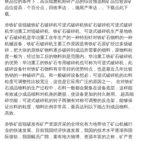
铁品位的条件下，高压辊磨机粉碎产品的综合预选精矿品位较原矿
品位提高．个百分点，回收率达．，抛尾产率达．。下载点此下
载。
赤铁矿齿辊破铁矿石破碎机可逆式破碎机铁矿石破碎机可逆式破碎
机华冶重工对辊破碎机、铁矿石破碎机、可逆式破碎机生产基地铁
矿石破碎机是华冶重工在年生产的一种特别针对铁矿石物料的一种
机械设备，铁矿石破碎机主要工作原因是将铁矿石原矿经过多级破
碎，把大块的原铁矿物料逐步破碎到成品所需要的细料，原物料粒
度一般为，经过加工后的物料则是范围内。华冶重工铁矿石破碎机
的优势：华冶重工的铁矿石专用破碎机也可称为可逆式破碎机，此
破碎设备针对铁矿石物料有非常好的优势特点，也是最近几年比较
热销的一种破碎产品。和一般破碎设备想必，可逆式破碎机的出料
粒度可调整性比较宽泛，这也是它应用广泛的原因之一。.在对铁矿
石成品物料的生产过程中，石料一般都会聚集在设备底层，这样能
有效减少成品细料对机身的磨损，使设备更加的持久耐用。.超高细
碎功能：可逆式破碎机的转子两侧有对称可调整的反击架，能够保
证出料的粒度，细料比例非常高，最高达到以下能占到成品物料。.
高效。
赤铁矿齿辊破发布矿产资源开采的全球化有力地带动了矿山机械行
业的快速发展。目前我国经济快速发展，我国的技术水平逐渐和国
际接轨，我国幅员广阔，素有地大物博、资源丰富的之称，矿产资