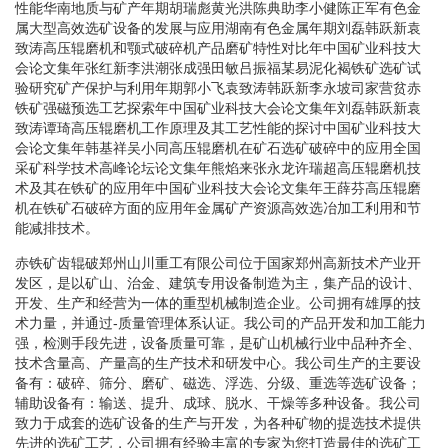
性能华南地质与矿产年期胡瑞彪黄光洪陈典助李小健陈正军有色金
属大型高效选矿设备的发展与应用湖南有色金属年期刘磊韩跃新袁
致涛高压辊磨机和颚式破碎机产品磨矿特性对比年中国矿业科技大
会论文集年张红新李洪潮张成强田敏吕振福某易泥化褐铁矿选矿试
验研究矿产保护与利用年期郭小飞袁致涛韩跃新李永坡司家营贫赤
铁矿强磁预选工艺探索年中国矿业科技大会论文集年刘磊韩跃新袁
致涛谭琦高压辊磨机工作原理及其工艺性能的探讨中国矿业科技大
会论文集年韩基祥吴小同高压辊磨机在矿石选矿破碎中的应用全国
采矿科学技术高峰论坛论文集年熊焰来张永龙许瑞超高压辊磨机技
术及其在铁矿的应用年中国矿业科技大会论文集年王薛芬高压辊磨
机在铁矿石破碎方面的应用年金属矿产资源高效选冶加工利用和节
能减排技术。
赤铁矿齿辊破郑州山川重工有限公司位于国家郑州高新技术产业开
发区，是以矿山、治金、建筑专用设备制造为主，集产品的设计、
开发、生产和经营为一体的重型机械制造企业。公司拥有雄厚的技
术力量，并通过-质量管理体系认证。我公司的产品开发和加工能力
强，检测手段先进，设备质量可靠，是矿山机械行业中品种齐全、
技术含量高、产量高的生产技术和研发中心。我公司生产的主要设
备有：破碎、筛分、磨矿、磁选、浮选、分级、重选等选矿设备；
辅助设备有：输送、提升、成球、脱水、干燥等多种设备。我公司
致力于成套的选矿设备的生产与开发，为各种矿物的提选技术提供
先进的选矿工艺，公司拥有经验丰富的专家为您打造最佳的选矿工