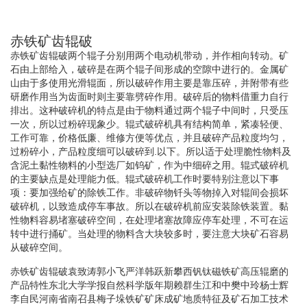
赤铁矿齿辊破
赤铁矿齿辊破两个辊子分别用两个电动机带动，并作相向转动。矿
石由上部给入，破碎是在两个辊子间形成的空隙中进行的。金属矿
山由于多使用光滑辊面，所以破碎作用主要是靠压碎，并附带有些
研磨作用当为齿面时则主要靠劈碎作用。破碎后的物料借重力自行
排出。这种破碎机的特点是由于物料通过两个辊子中间时，只受压
一次，所以过粉碎现象少。辊式破碎机具有结构简单，紧凑轻便、
工作可靠，价格低廉、维修方便等优点，并且破碎产品粒度均匀，
过粉碎小，产品粒度细可以破碎到.以下。所以适于处理脆性物料及
含泥土黏性物料的小型选厂如钨矿，作为中细碎之用。辊式破碎机
的主要缺点是处理能力低。辊式破碎机工作时要特别注意以下事
项：要加强给矿的除铁工作。非破碎物钎头等物掉入对辊间会损坏
破碎机，以致造成停车事故。所以在破碎机前应安装除铁装置。黏
性物料容易堵塞破碎空间，在处理堵塞故障应停车处理，不可在运
转中进行捅矿。当处理的物料含大块较多时，要注意大块矿石容易
从破碎空间。
赤铁矿齿辊破袁致涛郭小飞严洋韩跃新攀西钒钛磁铁矿高压辊磨的
产品特性东北大学学报自然科学版年期赖群生江和中樊中玲杨士辉
李自民河南省南召县梅子垛铁矿矿床成矿地质特征及矿石加工技术