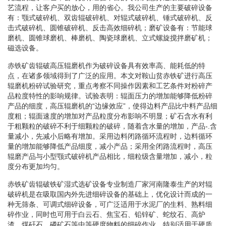
艺流程，让客户买的放心，用的省心。我公司生产的主要破碎设备
有：颚式破碎机、双齿辊破碎机、对辊式破碎机、锤式破碎机、反
击式破碎机、圆锥破碎机、反击高效细碎机；磨矿设备有：节能球
磨机、圆锥球磨机、棒磨机、陶瓷球磨机、立式螺旋搅拌磨矿机；
磁选设备。
赤铁矿齿辊破高压辊磨机作为破碎设备具有效率高、能耗低的特
点，在诸多领域得到了广泛的应用。本文对鞍山贫赤铁矿进行高压
辊磨机粉碎试验研究，重点考察不同操作因素和工艺条件对粉碎产
品粒度特性的影响规律。试验表明：辊面压力的增加能够降低粉碎
产品的细度，高压辊磨机的“边缘效应”，使得边料产品比中料产品细
度粗；辊面速度的增加对产品粒度分布影响不明显；矿石含水有利
于粗颗粒的破碎不利于细颗粒的破碎，随着含水量的增加，产品-.含
量减小，先减小后略有增加。采用边料闭路循环流程时，边料循环
量的增加能够降低产品细度，减小产品；采用全闭路流程时，高压
辊磨产品与小型颚式破碎机产品相比，细粒级含量增加，减小，粒
度分布更加均匀。
赤铁矿齿辊破铁矿湿式选矿设备专业制造厂家河南隆泰生产的对辊
破碎机是在吸取国内外先进细碎设备的基础上，优化设计而成的一
种无筛条、可调式细碎设备，可广泛适用于水泥厂的生料、熟料细
碎作业，同时也可用于白云石、焦宝石、铅锌矿、蛇纹石、高炉
渣、煤矸石、磷矿石等中等硬度物料的细碎作业，特别适用于硬质