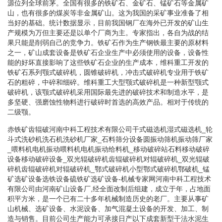
源位列全球前茅。全国有很多的铁矿石、金矿石、锰矿石等金属矿
山，也有很多的煤炭等非金属矿山。这为我国的采矿事业准备了相
当好的基础。统计数据显示，目前我国钢厂在海外已开发的矿山生
产规模为万但主要还是以单个厂商为主。专家指出，各自为战的结
果只能是削弱自己的竞争力。铁矿石作为生产钢铁最主要的原材料
之一，矿山成套设备是铁矿石企业生产中必须使用的设备，设备性
能的好坏直接影响了这些铁矿石企业的生产成本，维科重工开发的
铁矿石系列颚式破碎机，圆锥破碎机，冲击式破碎机专业用于铁矿
石的粗碎，中碎和细碎。维科重工大型颚式破碎机是一种新型颚式
破碎机，该颚式破碎机采用国际最先进的破碎技术和制造水平，是
多坚硬、强磨蚀性物料进行破碎时首选的高效产品。相对于传统的
二级颚。
赤铁矿齿辊破河南中科工程技术有限公司干式磁选机湿式磁选机_轮
斗式洗砂机洗石机洗砂机厂家_石料筛分设备圆振动筛机振动筛厂家
_喂料机电机振动喂料机电机振动给料机_移动破碎站石料移动破碎
设备移动破碎设备_双光辊破碎机齿辊破碎机对辊破碎机_双光辊破
碎机齿辊破碎机对辊破碎机_鄂式破碎机小型鄂式破碎机鄂破机_锰
矿选矿设备选铁设备硫铁矿选矿设备-机械专家网河南中科工程技术
有限公司由河南矿山设备厂,经全面改制后组建，成立于年，占地面
积平方米，是一个已有二十多年机械制造历史的老厂。主要从事矿
山机械、选矿设备、水泥设备、加气混凝土设备的开发、加工、制
造与销售。目前公司生产能力可承接日产以下成套新型干法水泥生