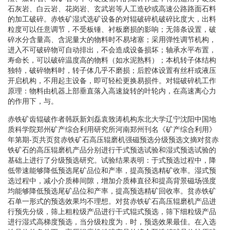
石灰岩、白云岩、花岗岩、玄武岩等人工造砂或高速公路路面石料
的加工破碎。赤铁矿湿式选矿设备的对辊破碎机破碎比度大，出料
粒度可以任意调节，不受板锤、衬板磨损的影响；无筛条设置，破
碎水分含量高、含泥量大的物料时不易堵塞；采用弹性调节机构，
进入不可破碎物可自动排出，不会造成设备损坏；轴承水平布置，
寿命长，可以破碎温度高的物料（如水泥熟料）；本机转子体结构
独特，破碎物料时，转子体几乎不磨损；后腔体设置有丝杆或液压
开启机构，不用起主设备，即可轻松更换易损件。对辊破碎机工作
原理：物料由机器上部垂直落入高速旋转的叶轮内，在高速离心力
的作用下，与。
赤铁矿齿辊破作者韩跃新刘磊袁致涛机构东北大学辽宁沈阳中国地
质科学院郑州矿产综合利用研究所河南郑州刊名《矿产综合利用》
年第期-页共页贫赤铁矿石高压辊磨机强磁预选分级预选文摘对贫赤
铁矿石的高压辊磨机产品分别进行干式预选试验和湿式预选试验的
基础上进行了分级预选研究。试验结果表明：于式预选过程中，降
低带速能够降低预选尾矿品位和产率，提高预选精矿收率。湿式预
选过程中，减小介质棒间隙，增加介质棒直径和提高背景磁场强度
均能够降低预选尾矿品位和产率，提高预选精矿回收率。贫赤铁矿
石单一形式的预选效果均不理想。对贫赤铁矿石高压辊磨机产品进
行预先分级，筛上粗粒级产品进行干式辊式预选，筛下细粒级产品
进行湿式高梯度预选，当分级粒度为．时，预选效果最佳。在入选