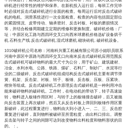
碎机进行经常性的维护和保养。在新机投入运行后，每班工作完毕
时必须对反击式破碎机进行全面的检查。每周运行后对反击式破碎
机的电机、润滑系统进行一次全面检查。检查的内容包括固定部位
的紧固情况、皮带传动、轴承密封、反击衬板、衬板的磨损情况
等，并结合检修周期建立定期的维修和更换制度。破碎机价格：厂
址：中原区化工路与西四环交叉口向西米球磨机价格选矿设备烘干
机.石料生产线.反击式破碎机.湿式球磨机.砌块砖机:.破碎机设备。
1010破碎机公司名称：河南科兴重工机械有限公司苏小姐职员联系
河南中原区中原路与西四环交叉口向南米反击式破碎机应用范围反
击式破碎机可破碎物料的最大尺寸为公分，用于矿山、建筑建材、
冶金、水利水电、公路、铁路、煤矿、石料厂、制砂厂、水泥等行
业的二级破碎。反击式破碎机组成结构反击式破碎机主要有调节弹
簧、机架、反击架、衬板、转子、板锤、反击板、压板、压紧块、
楔块等组成。反击式破碎机工作原理反击式破碎机是一种利用冲击
能来破碎物料的破碎机。工作时，在电动机的带动下，转子高速旋
转，物料进入板锤作用区时，与转子上的板锤撞击破碎，后又被抛
向反击装置上再次破碎，然后又从反击衬板上弹回到板锤作用区重
新破碎，此过程重复进行，物料由大到小进入一、二、三、反击腔
重复进行破碎，直到物料被破碎至所需粒度，由出料口排出。调整
反击架与转子之间的间隙可达到改变物料出料粒度和物料形状的目
的。：。