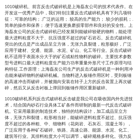
1010破碎机、前言反击式破碎机是上海磊友公司的技术代表作。在
开发这一优秀产品中，我们特别注重反击式破碎机具有下列几项特
征：.可靠的结构；.广泛的运用；.较高的生产能力；.较少的损耗；.
简单的操作和保养；.便于迅速更换磨损零部件和良好的安全性。上
海磊友公司的反击式破碎机已经发展到能破碎较硬的物料，能处理
最大进料粒度不大于、抗压强度不超过的矿石岩石。反击式破碎机
突出的优点是产出成品呈立方体，无张力及裂缝，粒形极好，广泛
应用于建材、交通、能源、水泥、矿山、化工等行业。反击式破碎
机不适用于表面水分大于的矿石或粘性物料的破碎。主要技术参数
型号进料口最大进料粒度生产能力功率重量外形尺寸工作原理与结
构特征.工作原理：上海磊友公司生产的反击式破碎机是一种利用冲
击能来破碎物料的破碎机械。当物料进入板锤作用区时，受到板锤
的高速冲击而破碎，并被抛向安装在转子上方的反击装置上再次破
碎，然后又从反击衬板上弹回到板锤作用区重新破碎。
1010破碎机系列反击式破碎机反击破是我公司在吸收国内外先进技
术，结合国内砂石行业具体工矿条件而研制的最新一代反击式破碎
机。它采用最新的制造技术，独特的结构设计，加工成品呈立方
体，无张力和裂缝，粒形相当好，能破碎进料粒度不超过、抗压强
度不超过的各种粗、中、细物料（花岗岩、石灰石、混凝土等），
广泛应用于各种矿石破碎、铁路、高速公路、能源、水泥、化工、
建筑等行业。其排料粒度大小可以调节，破碎规格多样化。强力反