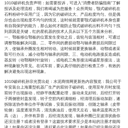
1010破碎机负责声明：如需要投诉，可进入“消费者防骗指南”了解
投诉及处理流程，我们将竭诚为您服务！众所周知，颚式破碎机在
石料粉碎中应用广泛，因为它的破碎比大、产品粒度均匀。但是偶
尔也会出现粒度不均匀的情况，这时候就需要颚式破碎机本身也要
有自我保护的能力，那么如何才能防止颚式破碎机出料不均匀？找
到原因是关键，红的星机器的技术人员从以下五个方面来分析。
一、鄂板移位鄂板的位置发生变动之后，齿轮与齿顶相对，可通过
调整鄂板解决问题。二、零件间的磨损动鄂与轴承磨损后间隙过
大，使轴承外圈发生相对转动。这时候就要更换轴承、动鄂或者采
取可行办法，减小动鄂与轴承的间隙。三、电动机电路接反造成机
器反转（动鄂顺时针旋转），或电机三角形接法竭诚星形接法，这
种现象较为常见。在试车前，要认真仔细的进行检查工作，有效的
解决避免出现这种现象。
1010破碎机孙宗光贾出处：水泥商情网更新热内容预览：我公司于
年安装台上海重型机器厂生产的双转子破碎机，使用至年月时发现
双转子出现振动，经静平衡配重处理，振动未见好转。后经打开转
子两侧密封盖发现，转子空腔内积满细粉，经清理后振动加剧，遂
拆除送协作单位作平衡试验，安装后振动消除，但随之轴承（皮带
轮侧）温度逐渐升高，清洗换油后，使用天左右，轴承温度再次升
高（达），并伴有异音，后经清洗发现，轴承外圈已呈波浪状曲你
还没注册？或者没有登录？这篇技术要求至少是本站的注册才能阅
读！如果你还没注册，请赶紧点此注册吧！如果你已经注册但还没