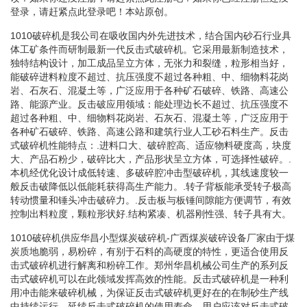
登录，请赶紧点此登录吧！本站原创。
1010破碎机是我公司在吸收国内外先进技术，结合国内砂石行业具
体工矿条件而研制最新一代反击式破碎机。它采用最新制造技术，
独特结构设计，加工成品呈立方体，无张力和裂缝，粒形相当好，
能破碎进料粒度不超过、抗压强度不超过各种粗、中、细物料花岗
岩、石灰石、混凝土等，广泛应用于各种矿石破碎、铁路、高速公
路、能源产业。反击破应用领域：能处理边长不超过、抗压强度不
超过各种粗、中、细物料花岗岩、石灰石、混凝土等，广泛应用于
各种矿石破碎、铁路、高速公路和建筑行业人工砂石料生产。反击
式破碎机性能特点：.进料口大、破碎腔高、适应物料硬度高，块度
大、产品石粉少，破碎比大，产品形状呈立方体，可选择性破碎。.
本机经优化设计成低转速、多破碎腔冲击型破碎机，其线速度较一
般反击破降低以低能耗获得高生产能力。.转子背板能承受转子极高
转动惯量和锤头冲击破碎力。.反击板与板锤间隙能方便调节，有效
控制出料粒度，颗粒形状好.结构紧凑、机器刚性强、转子具有大。
1010破碎机供应华昌小型煤炭破碎机-广西煤炭破碎设备厂家由于煤
炭质地脆弱，易粉碎，有别于石料的高硬度的特性，更适合使用反
击式破碎机进行解离和粉碎工作。郑州华昌机械公司生产的系列反
击式破碎机可以在此领域发挥高效的性能。反击式破碎机是一种利
用冲击能来破碎机械，为保证反击式破碎机更好在的在制砂生产线
中持续运行，延续反击式破碎机的使用寿命，用户应该对反击式破