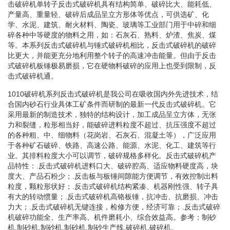
击破碎机单转子反击式破碎机具有结构简单、破碎比大、能耗低、
产量高、重量轻、破碎后成品呈立方形体等优点，可供选矿、化
学、水泥、建筑、耐火材料、陶瓷、玻璃等工业部门用于中碎和细
碎各种中等硬度的物料之用，如：石灰石、熟料、炉渣、焦炭、煤
等。本系列反击式破碎机与锤式破碎机相比，反击式破碎机的破碎
比更大，并能更充分地利用整个转子的高速冲击能量。但由于反击
式破碎机板锤极易磨损，它在硬物料破碎的应用上也受到限制，反
击式破碎机通。
1010破碎机系列反击式破碎机是我公司在吸收国内外先进技术，结
合国内砂石行业具体工矿条件而研制的最新一代反击式破碎机。它
采用最新的制造技术，独特的结构设计，加工成品呈立方体，无张
力和裂缝，粒形相当好，能破碎进料粒度不超过、抗压强度不超过
的各种粗、中、细物料（花岗岩、石灰石、混凝土等），广泛应用
于各种矿石破碎、铁路、高速公路、能源、水泥、化工、建筑等行
业。其排料粒度大小可以调节，破碎规格多样化。反击式破碎机产
品特性：.反击式破碎机进料口大、破碎腔高、适应物料硬度高，块
度大、产品石粉少；.反击板与板锤间隙能方便调节，有效控制出料
粒度，颗粒形状好；.反击式破碎机结构紧凑、机器刚性强、转子具
有大的转动惯量；.反击式破碎机高铬板锤，抗冲击、抗磨损、冲击
力大；.反击式破碎机无键连接，检修方便，经济可靠；.反击式破碎
机破碎功能全、生产率高、机件磨耗小、综合效益高。参考：制砂
机.制砂机.制砂机.制砂机.制砂生产线.破碎机.破碎机。