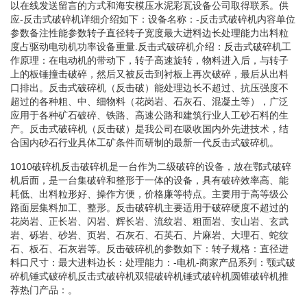
以在线发送留言的方式和海安模压水泥彩瓦设备公司取得联系。供
应-反击式破碎机详细介绍如下：设备名称：-反击式破碎机内容单位
参数备注性能参数转子直径转子宽度最大进料边长处理能力出料粒
度占驱动电动机功率设备重量.反击式破碎机介绍：反击式破碎机工
作原理：在电动机的带动下，转子高速旋转，物料进入后，与转子
上的板锤撞击破碎，然后又被反击到衬板上再次破碎，最后从出料
口排出。反击式破碎机（反击破）能处理边长不超过、抗压强度不
超过的各种粗、中、细物料（花岗岩、石灰石、混凝土等），广泛
应用于各种矿石破碎、铁路、高速公路和建筑行业人工砂石料的生
产。反击式破碎机（反击破）是我公司在吸收国内外先进技术，结
合国内砂石行业具体工矿条件而研制的最新一代反击式破碎机。
1010破碎机反击破碎机是一台作为二级破碎的设备，放在鄂式破碎
机后面，是一台集破碎和整形于一体的设备，具有破碎效率高、能
耗低、出料粒形好、操作方便，价格廉等特点。主要用于高等级公
路面层集料加工、整形。反击破碎机主要适用于破碎硬度不超过的
花岗岩、正长岩、闪岩、辉长岩、流纹岩、粗面岩、安山岩、玄武
岩、砾岩、砂岩、页岩、石灰石、石英石、片麻岩、大理石、蛇纹
石、板石、石灰岩等。反击破碎机的参数如下：转子规格：直径进
料口尺寸：最大进料边长：处理能力：-电机-商家产品系列：颚式破
碎机锤式破碎机反击式破碎机双辊破碎机锤式破碎机圆锥破碎机推
荐热门产品：。