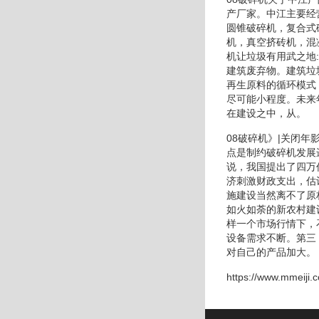
产厂家。中江主要经
圆锥破碎机，复合式
机，真空挤砖机，混
机让垃圾有用武之地
建筑废弃物。建筑垃
再生原料的循环模式
尽可能小程度。未来
在建设之中，从。
08破碎机》|关闭
点是制约破碎机发展
说，我国提出了四万
济刺激财政支出，估
施建设当然离不了原
如火如荼的新农村建
样一个市场行情下，
设备需求不断。第三
对自己的产品加大。
https://www.mmeiji.