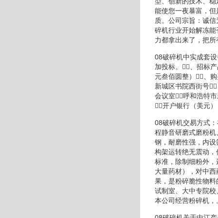
型、创新的技术、稳
能使您一夜暴富，但
质。公司宗旨：诚信
碎机行业开始解冻能
力都拿出来了，把所
08破碎机中实成套
加投标。、招标
元叁佰圆整）、
新城区书院西街号
会议室呼和浩特市
开户银行（美元
08破碎机交易方式
程静音研磨式磨粉机
钢，耐磨性强，内设
构架运转绝无震动，
标准，除制细粉外，
大量药材），对中西
果，是粉碎脆性物料
试制室、大中专院校
本公司经营粉碎机，
08破碎机关于中江