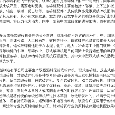
矿石和岩石用的一种设备。破碎机配件是破碎机上的一个耐磨件，因破碎
损比较严重，需要定时更换。破碎机配件主要都包括：鄂板、上下边护板
板、辊皮、板锤、反击块等。破碎机配件：从传统到多元纵观破碎机配件
了从无到有、从小到大的发展。激烈的行业竞争带来的挑战令我国矿山机
整结构、将压力化为动力。同事，随着中国城镇化的进程加快，原有传统
更多反击锤式破碎机处理边长不超过、抗压强度不超过的各种粗、中、细
水电、高速公路、人工砂石料、破碎等行业。锤式破碎机是直接将最大粒
碎设备。锤式破碎机适用于在水泥，化工，电力，冶金等工业部门破碎中
煤等物料的中碎，细碎作业。颚式破碎机是目前国际上最普遍使用的碎石
等粒度破碎，被破碎物料的最高抗压强度为。其中大中型颚式破碎机是我
领先水平。
机械制造有限公司主要生产双级湿料无筛底粉碎机、颚式破碎机、反击式
式破碎机、对辊破碎机等各种型号的破碎设备河南三友机械制造有限公司
碎机、反击式破碎机、锤式破碎机、复合式破碎机、双击式破碎机、对辊
无筛底高湿物料粉碎机，解决了煤矸石、页岩、煤渣、建筑垃圾等湿料无
网、蓖条，遇到含水量过大或者阴雨天气的时候容易发生严重堵塞，从而
粉碎机是将传统的单级粉碎机经过技术革新，改进研发出的。相当于两台
整体，没有筛底和蓖条，遇到湿料不堵塞出料利。该设备广泛应用于各种
、煤渣等专业的原料细破和加工。针对砖瓦行业的原料破碎颗粒机配效果
。