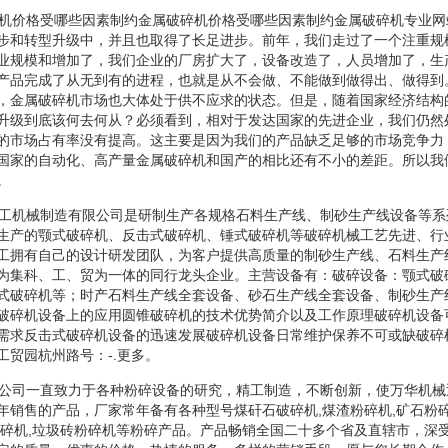
碎机价格受哪些因素制约金属破碎机价格受哪些因素制约金属破碎机专业
步和转型升级中，并且也取得了长足进步。前年，我们走过了一个注重规
业规模和增加了，我们企业的厂房扩大了，设备改造了，人员增加了，生
产品完成了从无到有的进程，也就是从不会做、不能做到做得出、做得到
，金属破碎机市场也大体处于供不应求的状态。但是，随着国家经济结构
升级到底该何去何从？必须看到，相对于发达国家的先进企业，我们仍然
的市场占有率没有提高。这主要是因为我们的产品缺乏足够的市场竞争力
国家的自动化、高产量金属破碎机和国产的相比还有不小的差距。所以我
。
重工机械制造有限公司是研制生产各规格石料生产线、制砂生产线设备等
生产的颚式破碎机、反击式破碎机、锤式破碎机等破碎机械工艺先进、行
工拥有自己的设计研发团队，为客户提供高质量的制砂生产线、石料生产
为集科、工、贸为一体的同行龙头企业。主营设备有：破碎设备：颚式破
式破碎机等；时产石料生产线全套设备、砂石生产线全套设备、制砂生产
破碎机设备上的应用圆锥破碎机的技术优势简介以及工作原理破碎机设备
需求反击式破碎机设备的迅速发展破碎机设备日常维护保养不可或缺破碎
工贸园杭州路号：-.更多。
我公司一直致力于各种粉碎设备的研究，精工制造，不断创新，使万华机
年销售的产品，厂家常年备有各种型号煤矸石破碎机,煤渣粉碎机,矿石粉碎
粉碎机,垃圾砖粉碎机等粉碎产品。产品畅销全国二十多个省及直辖市，深