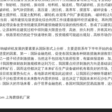
营：制砂机，洗砂机，振动筛，给料机，输送机，鄂式破碎机，反击式破
破碎机，加气块切割机，蒸压釜，浇注机，蒸养车，摆渡车，破碎设备，
凝土搅拌机，混凝土配料机，碾轮机.欢迎客户到厂参观选购。-破碎机让
:当前，城市建筑垃圾资源化综合利用工作须遵循循环经济减量化、再利
圾处理设备改变传统建筑原料建筑物建筑垃圾的线性模式，形成了以建筑
，让原材料在建筑过程中得到最大限度合理、高效、持久利用，并将其对
年，铁路里程仍然处于快速增长期，投资规模可能超出规划，高铁市场仍
年影响破碎机发展的要素要从国际形式上分析，主要是联系年下半年开始的
进度的因素。第一：国际金融危机，促使各国实施各种财政措施来拯救世
亿一揽子经济刺激措施，当然这不包括地方政府投资，有媒体报道称，加
计我国整体财政刺激规模将达到万亿，我国重点经济刺激的方向是基础设
材料矿石，因而这些都决定了未来矿石生产设备破碎机有着良好的市场。
设目前发展势头红火，各地新农村规划此起彼伏，让我国石沙钢铁等建材
石子沙粒需求将在未来数年内需求持续，这也决定了我国未来对石沙生产
：国际大的市场来看，由于世界金融危机，各国对我国的贸易战激增，这
com
上海磨煤机厂家