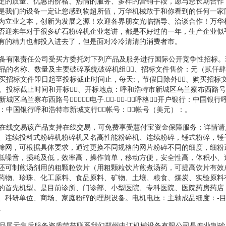
定的质量、优惠的价格、热情的服务、多样的营销手段，愿与您长期合作
是我们的设备一定让您感到物超所值，万华机械敢于和你看到的任何一家
为立业之本，创新为发展之源！欢迎各界朋友光临指导、洽谈合作！万华
否迎来年对于很多矿石粉碎机企业老讲，都是不好过的一年，生产企业似
有的精力也都投入进去了，但是面对冷冷清清的消费者市。
设备有限责任公司受买方委托对下列产品及服务进行国际公开竞争性招标
产品的名称、数量及主要破碎系统破碎机组、招标文件售价：元（贰仟
购买招标文件即日起至投标截止时间止，每天:，节假日除外、购买招标
、投标截止时间和开标、开标地点：呼和浩特市新城区乌兰察布西路
新城区乌兰察布西路号：电子.--呼格开户银行：中国银
）：中国银行呼和浩特市新城支行帐号：帐号（美元）：。
：在线交易该产品支持在线交易，可免费享受慧付宝资金保障服务；详情
、连续投料式粉碎机粉碎机又名高性能粉碎机、连续粉碎，锤式粉碎，锤
筛网，可根据具体要求，通过更换不同规格的网片粉碎不同的细度，细粉
低噪音，损耗及低，效率高，操作简单，移动方便，安全性高，体积小、
还可制煎汤剂用的粗颗粒饮片（用粗颗粒饮片煎煮汤药，可提高饮片有效
药物、珍珠、化工原料、食品原料、矿物、土壤、粮食、煤炭、实验原料
的首先机型。是目前诊所、门诊部、小型医院、专科医院、医院药房药店
、科研单位、商场、家庭粉碎的理想设备。电机电压：主轴成品细度：-目
。
产品展示售后服务资质荣誉联系我们郑州中江机械设备有限公司是专业制