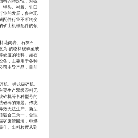
物料的特殊性，对破
、锤头、衬板、轧臼
行业的发展，多种现
械配件行业不断转变
的矿山机械配件的领
物料花岗岩、石灰石、
度为-的物料破碎至或
等硬度的物料，如石
设备，主要用于各种
公司主导产品，目前
破碎机、锤式破碎机、
主要生产双级湿料无
破碎机等各种型号的
法破碎的难题。传统
导致无法生产。新型
锤破合二为一，合理
煤矿废渣回填，电煤
极佳。出料粒度从到