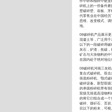
作中碎和细碎中硬度
碎机上的一些备件磨
壁破碎壁、齿板、牙
代零售业在中国经历
思维、改变模式、调
地。
08破碎机产品展示
混凝土等，广泛用于
以下的一段破碎用破
灰石，炉渣，焦碳，
矿石与大块物料的中
在国内处于绝对地位
08破碎机河南三友
复合式破碎机、双击
筛底粉碎机、颚式破
破碎设备。新型双级
的单级粉碎机带有筛
双级无筛底高湿物料
的将它们组合成一个
破碎、煤矸石、页岩
目以下的粉末，可根