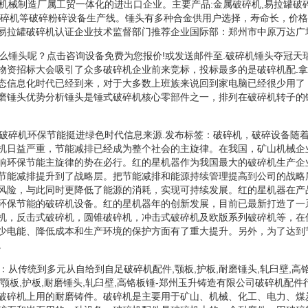
威机械制造厂属工贸一体化的进出口企业。主要产品:金属破碎机,易拉罐破
破碎机等破碎粉碎设备生产线。锤头有多种合金供用户选择，寿命长，价
易拉罐破碎机认证企业技术监督部门推荐企业国际部：郑州市中原万达广场西
什么锤头呢？点击咨询设备免费为您报价!或发送邮件至.破碎机锤头夺冠天
物资招标大会吸引了众多破碎机企业前来竞标，投标最多的是破碎机配.
态信息化时代已经到来，对于大多数上班族来说回到家电脑已经很少用了
磨锤头优势分析锤头是锤式破碎机核心零部件之一，排列在破碎机转子的
星破碎机环保节能挺进绿色时代信息来源.发布标签：破碎机，破碎设备随
机日益严重，节能减排已经成为整个社会的主旋律。在我国，矿山机械企
响环保节能主旋律的势在必行。红的星机器作为我国最大的破碎机生产企
节能减排提升到了战略层。把节能减排和能源持续管理提高到公司的战略
风险，与此同时更降低了能源的消耗，实现可持续发展。红的星机器在产
环保节能的破碎机设备。红的星机器年的创新发展，目前已最新打造了一
机，反击式破碎机，圆锥破碎机，冲击式破碎机及欧版系列破碎机等，在
少电能、降低成本和生产环境的保护方面有了重大提升。另外，为了达到
。
：从传统到多元从自给到自足破碎机配件,颚板,护板,耐磨锤头,轧臼壁,高
颚板,护板,耐磨锤头,轧臼壁,高铬板锤-郑州玉升铸造有限公司破碎机配
破碎机上用的耐磨铸件。破碎机是主要用于矿山、机械、化工、电力、煤