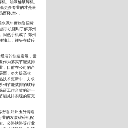
碎机、油漆桶破碎机,
格低更多专业的才是最
楼,室-.。
瑞水泥年度物资招标
拿起手机随时了解郑州
，固然手机成了.郑州
锤轴上，锤头在破碎
着经济的快速发展，世
业作为落实节能减排
业，目前在公司的产
层面，努力提高收
品技术更新中，力求
系列节能减排的破碎
保证工作台效的进一
节能减排实现的更完
铬板锤-郑州玉升铸造
件行业的发展破碎机配
炭、公路铁路等行业