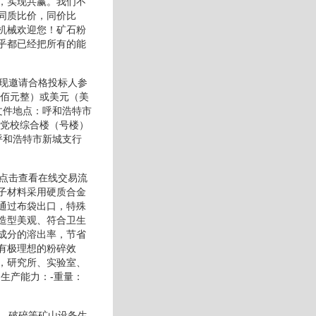
，实现共赢。我们不
同质比价，同价比
机械欢迎您！矿石粉
乎都已经把所有的能
。现邀请合格投标人参
肆佰元整）或美元（美
文件地点：呼和浩特市
号党校综合楼（号楼）
行呼和浩特市新城支行
请点击查看在线交易流
子材料采用硬质合金
通过布袋出口，特殊
造型美观、符合卫生
成分的溶出率，节省
有极理想的粉碎效
，研究所、实验室、
生产能力：-重量：
砂、破碎等矿山设备生