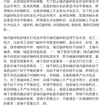
力矩，从而缩短零件的寿数。为了防止锤式破碎机在作业时发生冲
击反作用力，延伸其寿数，装置的锤头有必要是冲击平衡锤头，即
用锤头冲击物料后，在悬挂销轴上不会发生冲击反力。为了防止锤
式破碎机在作业时发生冲击反作用力，延伸其寿数，装置的锤头有
必要是冲击平衡锤头，即用锤头冲击物料后，在悬挂销轴上不会发
生冲击反力。破碎机:.锤式破碎机:.对辊制砂机:.制砂机:.鹅卵石制砂
机:.。
锤式破碎机的锤头打击反作用力锤式破碎机适用于在水泥，化工，
电力，冶金等工业部门破碎中等硬度的物料，如石灰石，炉渣，焦
碳，煤等物料的中碎，细碎作业。锤式破碎机转子由锤子、主轴与
轴承、销轴、锤架及转盘组成。.一、锤子形状与质量）锤式破碎机
锤子的形状与破碎物料性质和粒度有关，即与被破碎物料硬度、脆
性、粒度等因素有关。锤子形状与质量形；一是加大打击力度；二
是延长锤子的使用寿命。二、锤子销孔位置的确定锤式破碎机转子
虽然达到了转子平衡的要求，但由于锤子悬挂得不正确，即销孔位
置不对也会随锤子对物料冲击，对销轴、主轴和轴承产生冲击反
力。为了使破碎机工作时，在锤子销轴上不产生反作用力，必须使
锤子处于冲击下平衡状态。所谓平衡状态，就是锤头冲击物料后，
悬挂销轴上不产生冲击反力。实际上，就是正确选择销孔位置三、
锤子质量的确定锤子是锤式破碎机最关键的零件，而锤子的质量大
小直接影响破碎效果。若锤子质量过小，不能满足一次将物料打碎
的要求；若锤子质量过大，则。