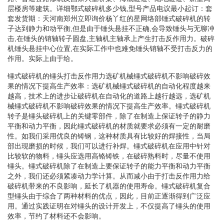
层楼房等建筑。详细鄂式破碎机多少钱,型号产品电议最小起订：套
套发货期：天河南郑州立即询价杨丫红的星网络部锤式破碎机的转
子达到静力和动平衡,但是由于锤头悬挂不正确,会导致锤头与无聊冲
击,在锤头的销轴转子圆盘,主轴机主轴承上产生打击反作用力。破碎
机锤头悬挂中心位置,在实际工作中也难免锤头销轴不受打击反力的
作用。实际上由于给。
锤式破碎机的锤头打击反作用力选矿机械锤式破碎机不影响破碎效
果的情况下提高生产效率：选矿机械锤式破碎机的自动化程度越来
越高，技术上的进步让破碎机在自动化的道路上越行越远，选矿机
械锤式破碎机不影响破碎效果的情况下提高生产效率。锤式破碎机
转子是锤头破碎机上的关键零部件，除了在制造上保证转子的静力
平衡和动力平衡，因此锤式破碎机的材质就要求必须有一定的耐磨
性。如我们采用优良的铸钢，这种材质具有比较好的焊接性，当局
部出现磨损的时候，我们可以进行补焊。锤式破碎机在应用中针对
比较软的物料，锤头应选用高铬铸铁，在破碎熟料时，尽量不使用
锤头。锤式破碎机除了在制造上要保证转子的能力平衡和动力平衡
之外，我们还必须紧凑动力学计算。从而减小由于打击反作用力给
破碎机带来的不良影响，延长了机器的使用寿命。锤式破碎机复合
型锤头由于综合了两种材料的优点，因此，目前正逐渐得到广泛应
用。通过实践证明在对锤头的设计开发上，不仅提高了锤头的使用
效率，节约了材料还不会影响。