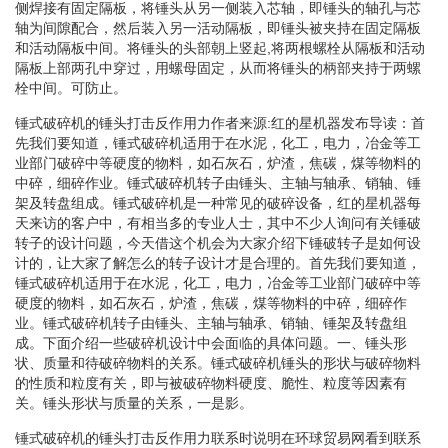
侧焊接有固定隔板，将锤头从另一侧装入芯轴，即锤头的轴孔与芯
轴为间隙配合，然后装入另一活动隔板，即锤头被夹持在固定隔板
和活动隔板中间。将锤头的头部朝上竖起,将两根螺栓从隔板和活动
隔板上部两孔中穿过，用螺母固定，从而将锤头的柄部夹持于两螺
栓中间。可防止。
锤式破碎机的锤头打击反作用力作者来源:红的星机器发布导读：首
先我们要知道，锤式破碎机适用于在水泥，化工，电力，冶金等工
业部门破碎中等硬度的物料，如石灰石，炉渣，焦碳，煤等物料的
中碎，细碎作业。锤式破碎机转子由锤头、主轴与轴承、销轴、锤
架及转盘组成。锤式破碎机是一种常见的破碎设备，红的星机器每
天来访的客户中，有相当多的专业人士，其中不少人询问有关锤破
转子的设计问题，今天借这个机会为大家介绍下锤破转子是如何设
计的，让大家了解怎么的转子设计才是合理的。首先我们要知道，
锤式破碎机适用于在水泥，化工，电力，冶金等工业部门破碎中等
硬度的物料，如石灰石，炉渣，焦碳，煤等物料的中碎，细碎作
业。锤式破碎机转子由锤头、主轴与轴承、销轴、锤架及转盘组
成。下面介绍一些破碎机设计中会面临的具体问题。一、锤头形
状、质量和待破碎物料的关系。锤式破碎机锤头的形状与破碎物料
的性质和粒度有关，即与被破碎物料硬度、脆性、粒度等因素有
关。锤头形状与质量的关系，一是影。
锤式破碎机的锤头打击反作用力联系时说明在环球贸易网看到联系