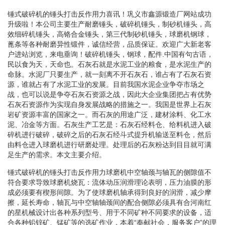
锤式破碎机的锤头打击反作用力喜讯！巩义市鑫源锻造厂网站成功
升级啦！本公司主要生产耐磨锤头，破碎机锤头，制砂机锤头，高
效细碎机锤头，高铬合金锤头，第三代制砂机锤头，球磨机钢球，
蓖条等各种耐磨异性锻件，诚信经营，品质保证。欢迎广大新老客
户进站浏览，来电垂询！破碎机锤头，钢球，配件.中国有句古语，
民以食为天，天命也。石灰石就是水泥工业的粮食，是水泥生产的
命脉。水泥厂只要生产，就一刻离不开石灰石，谁占有了石灰石资
源，谁就占有了水泥工业的发展。目前我国水泥企业争夺市场之
战，也可以说是争夺石灰石资源之战，因此大企业集团把占有优势
石灰石资源作为实现自身发展战略的措施之一。我国是世界上石灰
岩矿资源丰富的国家之一。而石灰的用途广泛，建材涂料、化工水
泥、冶金等方面。石灰生产工艺是：石灰石经料仓、给料机进入破
碎机进行破碎，破碎之后的石灰石经斗式提升机输送至料仓，然后
由料仓进入球磨机进行研磨处理。处理后的石灰粉达到目目就可满
足生产的需求。本文主要介绍。
锤式破碎机的锤头打击反作用力球磨机中空轴颈与轴瓦的侧隙值不
符合要求导致球磨机烧瓦：流体动压润滑理论表明，压力油膜的形
成必须要有楔形间隙。为了使球磨机轴承得到良好的润滑，减少摩
擦，延长寿命，轴瓦与中空轴轴颈间的配合侧隙必须具有合河南红
的星机械设计出各种系列型号、用于不同矿种不同要求的设备，适
合各种铅锌矿、锰矿等的选矿作业，本着“奉献社会，服务客户”的理