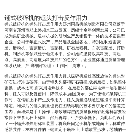
锤式破碎机的锤头打击反作用力
锤式破碎机的锤头打击反作用力郑州同昌机械制造有限公司座落于
河南省郑州市郑上路须水工业园区，历经十余年创新发展，公司已
成为集矿业机械、建材机械的研制生产及销售于一体的技术密集型
企业。公司于年正式投产，产品遍及全国各地，特别在制造雷蒙
磨、磨粉机、雷蒙磨机、雷蒙机、矿石磨粉机、白灰雷蒙磨、打砂
机、制沙机等领域处于领先水平。公司始终坚持以高科技、高起
点、高质量、高速度为科技兴厂的总方针，企业整体通过质量管理
体系认证。产.详细许经理：工作日：周末：。
锤式破碎机的锤头打击反作用力锤式破碎机通过高速旋转的锤头对
矿石进行冲击破碎。由于锤头头部和矿石碰撞,极易磨损，如果整体
更换，成本太高,而采用堆焊技术，在磨损的部位再堆焊一层耐磨材
料，锤头可以反复使用，降低成本,如图所示。为了使锤式破碎机工
作时，在销轴上不产生反作用力，锤头质量必须通过碰撞平衡计算
确定。堆焊后的锤头质量也要在图纸标明的技术要求允许的偏差范
围内，而堆焊是手工操作，导致堆焊层的质量很难保证,这样需要经
常停下来拿到秤上称量，然后再焊，生产效率低下。为此我们设计
了一种锤头堆焊用称量装置，将底座固定于机架或地面上，称重传
感器共件，左右各件的下端固定于底座上,上端放置形块，芯轴的一