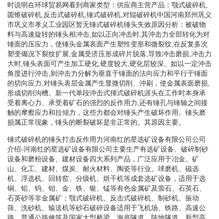
时说明在环球贸易网看到商家类型：供应商主营产品：颚式破碎机,
圆锥破碎机,反击式破碎机,锤式破碎机,对辊破碎机中国河南郑州巩义
市巩义市孝义工业园区暂无锤式破碎机锤头失效原因分析：被破物
料与高速旋转的锤头相冲击,如以正向冲击时,其沖击力全部转化为对
锤面的压应力，使锤头金属表面产生塑性变形和微裂纹,在反复多次
塑变備况下裂纹扩展,金属受济压形成碎片脱落,导致冲击磨损,冲击力
大时,锤头表面可产生加工硬化,硬度较大,硬化层较深。如以一定沖击
角度进行沖击,则沖击力分解为垂直于锤面的法向应力和平行于锤面
的切向应力,对锤头表层金属产生显微切削、沖刷，使金属表面磨损,
形成切削沟槽。新一代单段沖击式揮式破碎机涯头在工作时本身承
受着离心力、承受着矿石的强烈的反作用力,还有锤孔与锤轴之间接
触的摩瘵应力和拉傾力，这些力都会对锤头产生破坏作用。锤头磨
损属正常现象，锤头的断裂破坏是非正常的。其原因主要。
锤式破碎机的锤头打击反作用力河南红的星选矿设备有限公司公司
介绍-河南红的星选矿设备有限公司主要生产有选矿设备、破碎制砂
设备和磨粉设备、建材设备四大系列产品，广泛应用于冶金、矿
山、化工、建材、煤炭、耐火材料、陶瓷等行业。球磨机、磁选
机、浮选机、回转窑、分级机、烘干机等成套选矿设备，适用于选
铜、铅、钨、钼、金、铁、银、锰等有色金属矿及萤石、石英石、
石英砂等非金属矿；颚式破碎机、反击式破碎机、制砂机、振动
筛、洗砂机、输送机等砂石破碎设备适用于飞机场、铁路、高速公
路、普通公路修筑及国家大型桥梁、海底隧道、陆地隧道、新型高