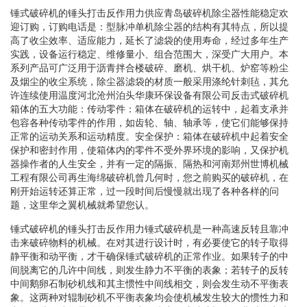
锤式破碎机的锤头打击反作用力供应青岛破碎机除尘器性能稳定欢
迎订购，订购电话是：型脉冲单机除尘器的结构有其特点，所以提
高了收尘效率、适应能力，延长了滤袋的使用寿命，经过多年生产
实践，设备运行稳定、维修量小、组合范围大，深受广大用户。本
系列产品可广泛用于沥青拌合楼破碎、磨机、烘干机、炉窑等粉尘
及烟尘的收尘系统，除尘器滤袋的材质一般采用涤纶针刺毡，其允
许连续使用温度河北沧州泊头华康环保设备有限公司反击式破碎机
箱体的五大功能：传动零件：箱体在破碎机的运转中，起着支承并
包容各种传动零件的作用，如齿轮、轴、轴承等，使它们能够保持
正常的运动关系和运动精度。安全保护：箱体在破碎机中起着安全
保护和密封作用，使箱体内的零件不受外界环境的影响，又保护机
器操作者的人生安全，并有一定的隔振、隔热和河南郑州世博机械
工程有限公司再生海绵破碎机曾几何时，您之前购买的破碎机，在
刚开始运转还算正常，过一段时间后慢慢就出现了各种各样的问
题，这里华之翼机械就希望您认。
锤式破碎机的锤头打击反作用力锤式破碎机是一种高速反转且靠冲
击来破碎物料的机械。在对其进行设计时，有必要使它的转子取得
静平衡和动平衡，才干确保锤式破碎机的正常作业。如果转子的中
间脱离它的几许中间线，则发生静力不平衡的表象；若转子的反转
中间鹅卵石制砂机线和其主惯性中间线相交，则会发生动不平衡表
象。这两种对辊制砂机不平衡表象均会使机械发生较大的惯性力和