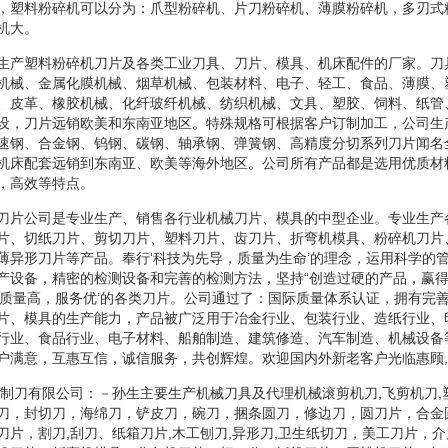
，塑料粉碎机可以分为：爪型粉碎机、片刀粉碎机、薄膜粉碎机，多刃式
机大。
生产塑料粉碎机刀片及各类工业刀具、刀片、模具、机床配件的厂家。刀
机械、金属化膜机械、烟草机械、包装材料、电子、轻工、食品、薄膜、
、皮革、橡胶机械、化纤玻纤机械、纺织机械、文具、塑胶、饲料、纸管
设，刀片远销欧美和东南亚地区。特殊规格可根据客户订制加工，公司生
速钢、合金钢、钨钢、碳钢、轴承钢、弹簧钢、高精度分切系列刀片闻名
机床配套远销到东南亚、欧美等海外地区。公司所有产品都是选用优质材
，高效等特点。
刀片公司是专业生产、销售各行业机械刀片、模具的中型企业。专业生产
片、切纸刀片、剪切刀片、塑料刀片、齿刀片、折弯机模具、粉碎机刀片
薄异形刀片等产品。奉行‘科技为先导，质量为生命’的理念，运用科学的
产设备，精密的检测设备和完善的检测方法，坚持“创造过硬的产品，赢得
‘质量高，服务优’的各类刀片。公司通过了：国际质量体系认证，拥有完
片、模具的生产能力，产品被广泛用于冶金行业、包装行业、造纸行业、
行业、食品行业、电子材料、船舶制造、建筑修造、汽车制造、机械设备
户满意，互惠互信，诚信服务，共创辉煌。欢迎国内外新老客户光临惠顾
正制刀有限公司：－孙生主要生产机械刀具及代理机械滚剪机刀,飞剪机刀,
刀，封切刀，海绵刀，铲皮刀，碗刀，捆条圆刀，修边刀，圆刀片，合金
刀片，割刀,刮刀、纸箱刀片,木工刨刀,异形刀,卫生纸切刀，美工刀片，