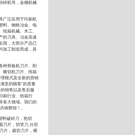
粉碎机等，金穗机械
具广泛应用于印刷机
塑料、钢铁冶金、电
、纸箱机械、木工、
产的刀具、冶金高速
全国，大部分产品已
料加工制造而成，具
各种剪板机刀片、削
、横切机刀片、纸箱
管理模式及全新的营销
满意的顾客”的质量
善的销售以及售后服
印刷行业、纸箱行
等各大领域。我们的
,共铸辉煌！。
塑料破碎刀，热切
圆刀片，切管刀,分切
介刀片，裁切刀片，横