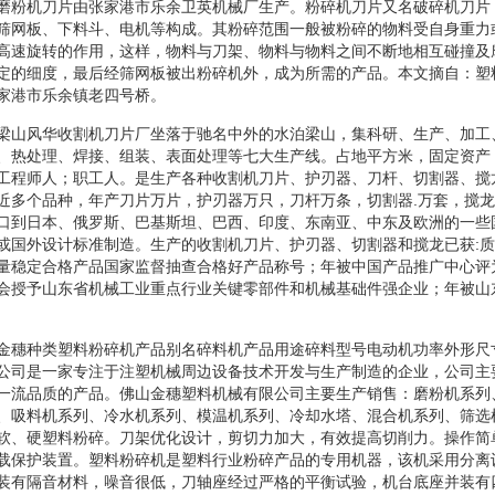
磨粉机刀片由张家港市乐余卫英机械厂生产。粉碎机刀片又名破碎机刀片
筛网板、下料斗、电机等构成。其粉碎范围一般被粉碎的物料受自身重力
高速旋转的作用，这样，物料与刀架、物料与物料之间不断地相互碰撞及
定的细度，最后经筛网板被出粉碎机外，成为所需的产品。本文摘自：塑
家港市乐余镇老四号桥。
梁山风华收割机刀片厂坐落于驰名中外的水泊梁山，集科研、生产、加工
、热处理、焊接、组装、表面处理等七大生产线。占地平方米，固定资产
工程师人；职工人。是生产各种收割机刀片、护刃器、刀杆、切割器、搅
近多个品种，年产刀片万片，护刃器万只，刀杆万条，切割器.万套，搅
口到日本、俄罗斯、巴基斯坦、巴西、印度、东南亚、中东及欧洲的一些
或国外设计标准制造。生产的收割机刀片、护刃器、切割器和搅龙已获:
量稳定合格产品国家监督抽查合格好产品称号；年被中国产品推广中心评
会授予山东省机械工业重点行业关键零部件和机械基础件强企业；年被山
金穗种类塑料粉碎机产品别名碎料机产品用途碎料型号电动机功率外形尺
公司是一家专注于注塑机械周边设备技术开发与生产制造的企业，公司主
一流品质的产品。佛山金穗塑料机械有限公司主要生产销售：磨粉机系列
、吸料机系列、冷水机系列、模温机系列、冷却水塔、混合机系列、筛选
软、硬塑料粉碎。刀架优化设计，剪切力加大，有效提高切削力。操作简
载保护装置。塑料粉碎机是塑料行业粉碎产品的专用机器，该机采用分离
装有隔音材料，噪音很低，刀轴座经过严格的平衡试验，机台底座并装有