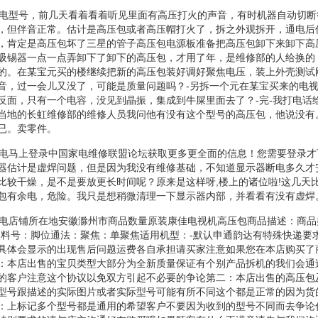
否有电型号，前几天看着看着听见里面有高压打火的声音，有时机器自动切
，但伴音正常。估计是高压包或者高压帽打火了，拆之外观拆开，通电后
，肯定是高压包坏了三星的管子高压包电源板准备把高压包卸下来卸下高
吸锡器一点一点弄卸下了卸下的高压包，才用了年，是维修部的人给换的
的。在某宝元买的楼继续把新的高压包装好调好聚焦电压，装上外壳测试
音，过一会儿又没了，可能是质量问题吗？-另拆一个元在某宝买来的电
反面，只有一个电容，没见到晶振，集成到牛屎里面去了？-完-我打电话
当地的长虹维修部的维修人员我问他有没有这个型号的高压包，他说没有
已。卖零件。
否有电马上登录中国家电维修联盟论坛获取更多更全面的信息！您需要登录
器估计是虚焊问题，但是因为我没有维修基础，不知道显示器断电多久才
比较干燥，是不是要放更长时间呢？原来是这样呀,楼上的诸位啦!这几天比
包有余电，危险。我只是想稍微清理一下显示器内部，并看看有没有虚焊
否有电店铺所在地安徽滁州市商品数量原装康佳电视机高压包商品描述：商
物料号：脚位通法：聚焦：单聚焦适用机型：-默认申通韵达有特殊快递要
具体会显示的出现售后问题运费各自承担请买家注意如果您在本店购买了
：本店出售的宝贝类型大部分为全新质量保证有个别产品拆机的我们会通
的客户注意这个协议以免双方引起不必要的争论第二：本店出售的高压包
型号跟描述的实际图片或者实际型号可能有所不同这个都是正常的因为货
：上标记多个型号都是通用的希望客户不要因为收到的型号不同而去争论