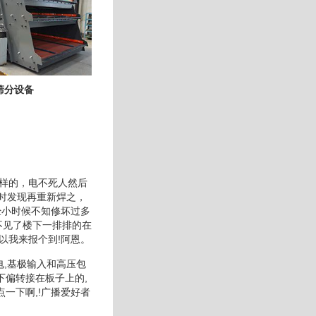
筛分设备
一样的，电不死人然后
时发现再重新焊之，
经小时候不知修坏过多
不见了楼下一排排的在
以我来报个到!阿恩。
电,基极输入和高压包
下偏转接在板子上的,
一下啊,!广播爱好者