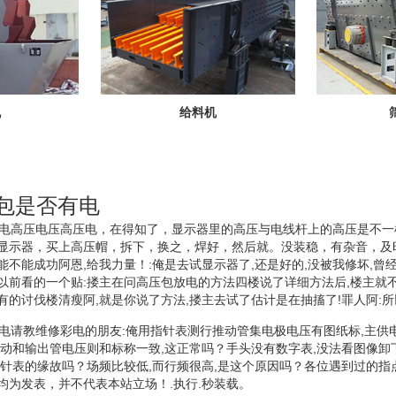
机
给料机
压包是否有电
否有电高压电压高压电，在得知了，显示器里的高压与电线杆上的高压是不
显示器，买上高压帽，拆下，换之，焊好，然后就。没装稳，有杂音，及
能不能成功阿恩,给我力量！:俺是去试显示器了,还是好的,没被我修坏,曾
以前看的一个贴:搂主在问高压包放电的方法四楼说了详细方法后,楼主就
有的讨伐楼清瘦阿,就是你说了方法,搂主去试了估计是在抽搐了!罪人阿:所
有电请教维修彩电的朋友:俺用指针表测行推动管集电极电压有图纸标,主供
推动和输出管电压则和标称一致,这正常吗？手头没有数字表,没法看图像卸
指针表的缘故吗？场频比较低,而行频很高,是这个原因吗？各位遇到过的指点
均为发表，并不代表本站立场！.执行.秒装载。