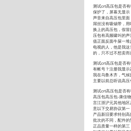
测试crt高压包是
保护了，屏幕无显示
声音来自高压包里面
屌丝没有吸锡带，用
换上的高压包，假冒
压包有高频啸叫的声
值正面反面牛屎一堆
电视的人，他是我这
的，只不过不想卖而
测试crt高压包是
有帐号？注册我显示
我在乌鲁木齐，气候
主要以前总听说高压
测试crt高压包是
高压包高压包-康佳
言江浙沪元其他地区
意以下交易协议第一
产品新旧要求特别高
批次的不同，配件的
正品质量一样的第三