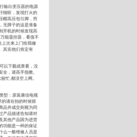
断行输出变压器的电源
仔细听，发现打火的
压帽高压包引脚，穷
，无牌子的这是准备
刚开机的时候发现高
视万能遥控器，看值不
给上次来上门给我修
。其实他们肯定有
才可以下载或查看，没
安全，请高手指教。
较忙,都没空上网。
。
品类型：原装康佳电视
求的请在拍的时候留
商品并成交则视为同
过产品描述告知请对
及其他产品因为进货
的功能是一样的保证
什么一般维修人员是