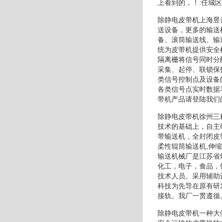
上看到的，！:任城
除静电皮带机上海昱
送设备，更多的输送
备、滚筒输送线、输
统为皮带机提供安全
隔离栅将信号同时分
采集、起停、联锁保
类信号控制点及设备
各类信号点实时数据
带机产品请登陆我们
除静电皮带机徐州三
技术的基础上，自主
带输送机，全封闭皮
柔性辊筒输送机,伸
输送机械厂是江苏省
化工，电子，食品，
技术人员。采用辅助
科技为先导在原有研
接轨。我厂一贯遵循
除静电皮带机一种大