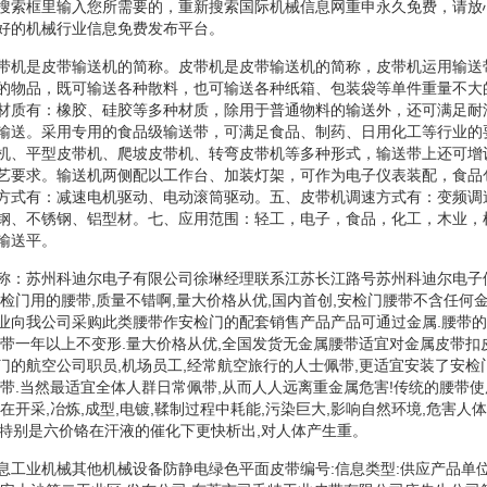
搜索框里输入您所需要的，重新搜索国际机械信息网重申永久免费，请放
好的机械行业信息免费发布平台。
带机是皮带输送机的简称。皮带机是皮带输送机的简称，皮带机运用输送
的物品，既可输送各种散料，也可输送各种纸箱、包装袋等单件重量不大
材质有：橡胶、硅胶等多种材质，除用于普通物料的输送外，还可满足耐
输送。采用专用的食品级输送带，可满足食品、制药、日用化工等行业的
机、平型皮带机、爬坡皮带机、转弯皮带机等多种形式，输送带上还可增
艺要求。输送机两侧配以工作台、加装灯架，可作为电子仪表装配，食品
方式有：减速电机驱动、电动滚筒驱动。五、皮带机调速方式有：变频调
钢、不锈钢、铝型材。七、应用范围：轻工，电子，食品，化工，木业，
输送平。
称：苏州科迪尔电子有限公司徐琳经理联系江苏长江路号苏州科迪尔电子供
检门用的腰带,质量不错啊,量大价格从优,国内首创,安检门腰带不含任何
业向我公司采购此类腰带作安检门的配套销售产品产品可通过金属.腰带的长
配带一年以上不变形.量大价格从优,全国发货无金属腰带适宜对金属皮带扣
的航空公司职员,机场员工,经常航空旅行的人士佩带,更适宜安装了安检门
佩带.当然最适宜全体人群日常佩带,从而人人远离重金属危害!传统的腰带
在开采,冶炼,成型,电镀,鞣制过程中耗能,污染巨大,影响自然环境,危害人
镉,特别是六价铬在汗液的催化下更快析出,对人体产生重。
息工业机械其他机械设备防静电绿色平面皮带编号:信息类型:供应产品单位