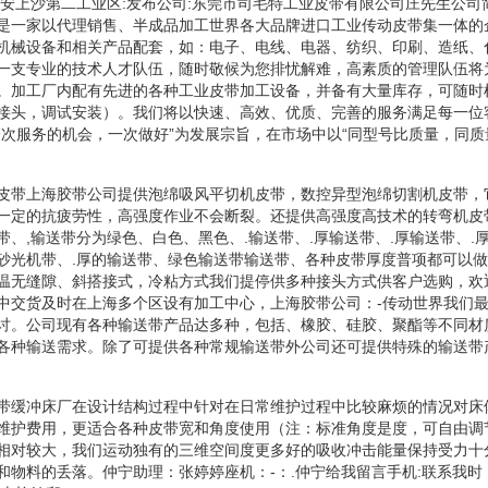
长安上沙第二工业区:发布公司:东莞市司毛特工业皮带有限公司庄先生公司
是一家以代理销售、半成品加工世界各大品牌进口工业传动皮带集一体的
机械设备和相关产品配套，如：电子、电线、电器、纺织、印刷、造纸、
一支专业的技术人才队伍，随时敬候为您排忧解难，高素质的管理队伍将
。加工厂内配有先进的各种工业皮带加工设备，并备有大量库存，可随时
接头，调试安装）。我们将以快速、高效、优质、完善的服务满足每一位
一次服务的机会，一次做好”为发展宗旨，在市场中以“同型号比质量，同质
皮带上海胶带公司提供泡绵吸风平切机皮带，数控异型泡绵切割机皮带，
一定的抗疲劳性，高强度作业不会断裂。还提供高强度高技术的转弯机皮
、,输送带分为绿色、白色、黑色、.输送带、.厚输送带、.厚输送带、.
砂光机带、.厚的输送带、绿色输送带输送带、各种皮带厚度普项都可以
温无缝隙、斜搭接式，冷粘方式我们提停供多种接头方式供客户选购，欢
中交货及时在上海多个区设有加工中心，上海胶带公司：-传动世界我们
讨。公司现有各种输送带产品达多种，包括、橡胶、硅胶、聚酯等不同材
各种输送需求。除了可提供各种常规输送带外公司还可提供特殊的输送带
带缓冲床厂在设计结构过程中针对在日常维护过程中比较麻烦的情况对床
维护费用，更适合各种皮带宽和角度使用（注：标准角度是度，可自由调
相对较大，我们运动独有的三维空间度更多好的吸收冲击能量保持受力十
和物料的丢落。仲宁助理：张婷婷座机：-：.仲宁给我留言手机:联系我