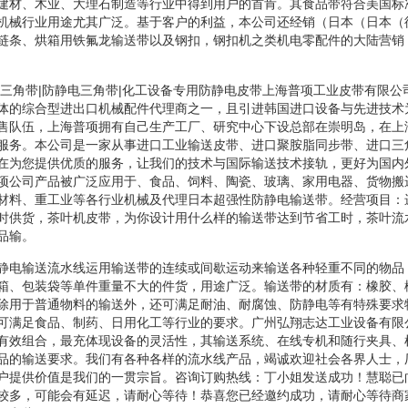
建材、木业、大理石制造等行业中得到用户的首肯。其食品带符合美国标
机械行业用途尤其广泛。基于客户的利益，本公司还经销（日本（日本（
链条、烘箱用铁氟龙输送带以及钢扣，钢扣机之类机电零配件的大陆营销
电三角带|防静电三角带|化工设备专用防静电皮带上海普项工业皮带有限公
体的综合型进出口机械配件代理商之一，且引进韩国进口设备与先进技术
售队伍，上海普项拥有自己生产工厂、研究中心下设总部在崇明岛，在上
服务。本公司是一家从事进口工业输送皮带、进口聚胺脂同步带、进口三
在为您提供优质的服务，让我们的技术与国际输送技术接轨，更好为国内
项公司产品被广泛应用于、食品、饲料、陶瓷、玻璃、家用电器、货物搬
材料、重工业等各行业机械及代理日本超强性防静电输送带。经营项目：
时供货，茶叶机皮带，为你设计用什么样的输送带达到节省工时，茶叶流
品输。
静电输送流水线运用输送带的连续或间歇运动来输送各种轻重不同的物品
箱、包装袋等单件重量不大的件货，用途广泛。输送带的材质有：橡胶、
除用于普通物料的输送外，还可满足耐油、耐腐蚀、防静电等有特殊要求
可满足食品、制药、日用化工等行业的要求。广州弘翔志达工业设备有限
有效组合，最充体现设备的灵活性，其输送系统、在线专机和随行夹具、
品的输送要求。我们有各种各样的流水线产品，竭诚欢迎社会各界人士，
户提供价值是我们的一贯宗旨。咨询订购热线：丁小姐发送成功！慧聪已
较多，可能会有延迟，请耐心等待！恭喜您已经邀约成功，请耐心等待商