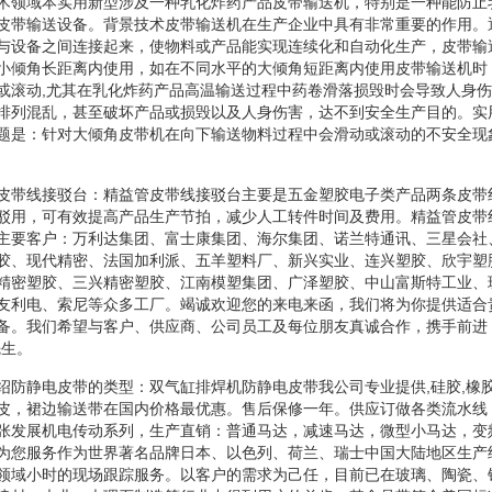
术领域本实用新型涉及一种乳化炸药产品皮带输送机，特别是一种能防止
皮带输送设备。背景技术皮带输送机在生产企业中具有非常重要的作用。
与设备之间连接起来，使物料或产品能实现连续化和自动化生产，皮带输
小倾角长距离内使用，如在不同水平的大倾角短距离内使用皮带输送机时
或滚动,尤其在乳化炸药产品高温输送过程中药卷滑落损毁时会导致人身
排列混乱，甚至破坏产品或损毁以及人身伤害，达不到安全生产目的。实
题是：针对大倾角皮带机在向下输送物料过程中会滑动或滚动的不安全现
皮带线接驳台：精益管皮带线接驳台主要是五金塑胶电子类产品两条皮带
驳用，可有效提高产品生产节拍，减少人工转件时间及费用。精益管皮带
主要客户：万利达集团、富士康集团、海尔集团、诺兰特通讯、三星会社
胶、现代精密、法国加利派、五羊塑料厂、新兴实业、连兴塑胶、欣宇塑
精密塑胶、三兴精密塑胶、江南模塑集团、广泽塑胶、中山富斯特工业、
友利电、索尼等众多工厂。竭诚欢迎您的来电来函，我们将为你提供适合
备。我们希望与客户、供应商、公司员工及每位朋友真诚合作，携手前进
先生。
绍防静电皮带的类型：双气缸排焊机防静电皮带我公司专业提供,硅胶,橡胶
皮，裙边输送带在国内价格最优惠。售后保修一年。供应订做各类流水线
张发展机电传动系列，生产直销：普通马达，减速马达，微型小马达，变
为您服务作为世界著名品牌日本、以色列、荷兰、瑞士中国大陆地区生产
领域小时的现场跟踪服务。以客户的需求为己任，目前已在玻璃、陶瓷、