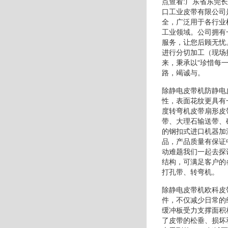
点查看:广东省东莞
口工业皮带有限公司
全，广泛用于各行业
工业领域。公司拥有
服务，让您后顾无忧
进行分切加工（现场
来，秉承以“珍惜每
路，竭诚与。
除静电皮带机防静电
性，表面花纹更具有
度转弯机皮带扇形皮带
带、大理石输送带、
的钢扣式进口机器加
品，产品质量有保证
动难题我们一起去探
结构，可满足客户的
打孔带、转弯机。
除静电皮带机欧科皮
件，不仅减少日常的
缓冲板受力支撑面积
了皮带的松垂、损坏