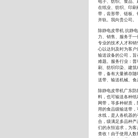
电子、纺织、食品、
在纸业、纺织、印刷
带，齿形带、链板、
并轨。我向贵公司。
除静电皮带机.抗静
力、销售、服务于一
专业的技术人才和销
心以达到及时为客户
输送设备的公司，旨
难题。服务行业：普
刷、纺织印染、建筑
带，备有大量裤存随
送带、输送机械、食
除静电皮带机广东防
料，也可输送各种纸
网带，等多种材质，
用的食品级输送带，
水线，是人各机器的
合，级满足多品种产
们的永恒追求，为客
查收！由于使用人数