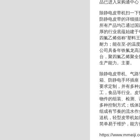
品已进入采购通中心
除静电皮带机扫一下
防静电皮带的详细描
所有产品均己通过国
厚的行业底蕴始建于
四氟乙烯俗称“塑料
耐力；能在至-的温
公司具备年铁氟龙高
台，聚四氟乙烯聚全
生产能力。主要。
除静电皮带机、气路
箱、防静电手环插座
要求定制，并有多种
工，食品等行业。皮
物件的组装、检测、
多种控制方式；线体
组成有节奏的流水作
送机，轻型皮带机如
简单易于维护，能方
https://www.mmeiji.