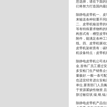
您选择，请在下面的
们将努力打造国内最
除静电皮带机一、皮
来输送各种轻重不同
二、皮带机输送带的
等有特殊要求物料的
构形式有：槽型皮带
附件，能满足各种工
线。四、皮带机驱动
皮带机架材质有：碳
机设备特点：皮带机
除静电皮带机公司名
金,首饰厂员工通过安
多安检门生产销售企
量极好.一般一条可
也适宜经常进出安检门
单位,要害部门人员
于资源紧缺性物资.且
肤过敏症状,镍,铬,
除静电皮带机产品信