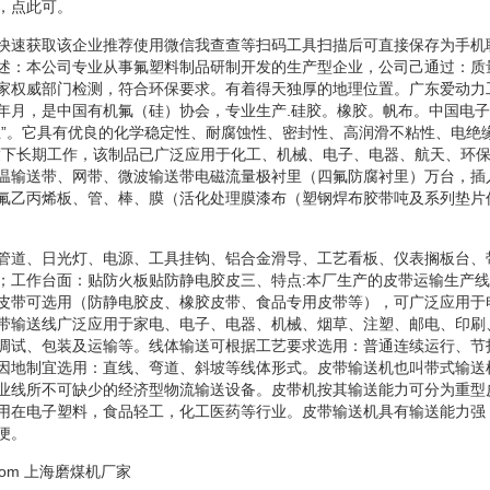
，点此可。
快速获取该企业推荐使用微信我查查等扫码工具扫描后可直接保存为手机
述：本公司专业从事氟塑料制品研制开发的生产型企业，公司己通过：质
家权威部门检测，符合环保要求。有着得天独厚的地理位置。广东爱动力
年月，是中国有机氟（硅）协会，专业生产.硅胶。橡胶。帆布。中国电
王”。它具有优良的化学稳定性、耐腐蚀性、密封性、高润滑不粘性、电绝
度下长期工作，该制品已广泛应用于化工、机械、电子、电器、航天、环
温输送带、网带、微波输送带电磁流量极衬里（四氟防腐衬里）万台，插
氟乙丙烯板、管、棒、膜（活化处理膜漆布（塑钢焊布胶带吨及系列垫片
管道、日光灯、电源、工具挂钩、铝合金滑导、工艺看板、仪表搁板台、
；工作台面：贴防火板贴防静电胶皮三、特点:本厂生产的皮带运输生产
皮带可选用（防静电胶皮、橡胶皮带、食品专用皮带等），可广泛应用于
带输送线广泛应用于家电、电子、电器、机械、烟草、注塑、邮电、印刷
调试、包装及运输等。线体输送可根据工艺要求选用：普通连续运行、节
因地制宜选用：直线、弯道、斜坡等线体形式。皮带输送机也叫带式输送
业线所不可缺少的经济型物流输送设备。皮带机按其输送能力可分为重型
用在电子塑料，食品轻工，化工医药等行业。皮带输送机具有输送能力强
便。
com
上海磨煤机厂家