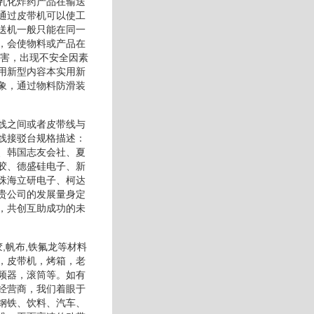
乳化炸药产品在输送
通过皮带机可以使工
送机一般只能在同一
，会使物料或产品在
伤害，出现不安全因素
用新型内容本实用新
象，通过物料防滑装
线之间或者皮带线与
线接驳台规格描述：
、韩国志友会社、夏
胶、德盛硅电子、新
珠海立研电子、柯达
贵公司的发展量身定
，共创互助成功的未
,帆布,铁氟龙等材料
，皮带机，烤箱，老
频器，滚筒等。如有
经营商，我们着眼于
钢铁、饮料、汽车、