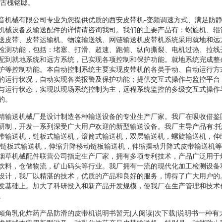
区古槐铭邸。
音机械有限公司专业为您提供优质的西安皮带机-变频调速方式、满足防
机械设备及输送配件的详情请咨询我司。我们的主要产品有：螺旋机、辊
送皮带、皮带运输机、物流输送线、网链输送机皮带机系统采用就地和远
检测功能，包括：堵塞、打滑、超速、跑偏、纵向撕裂、电机过热、拉线
配到就地系统和远方系统，已实现各项控制和保护功能。就地系统完成整
护等控制功能。本自动控制系统主要实现皮带机的各类手动、自动运行方
的运行状况，自动实现各类报警及保护功能；提供交互式操作与监控平台
与运行状态，实现以现场系统控制为主，远程系统监控的多级交互式操作
的。
精输送机械厂是设计制造各种输送设备的专业生产厂家。我厂在吸收借鉴
研制，开发一系列深受广大用户欢迎的新型输送设备。我厂主导产品有:
带输送机，链板式输送机，滚筒式输送机，双层输送机，螺旋输送机，伸
缩链板式输送机，伸缩升降移动链板输送机，伸缩摆动升降式皮带输送机
烟草机械配件联营公司指定生产厂家，拥有多项专利技术，产品广泛用于
饮料，仓储物流，矿山码头等行业。我厂拥有一流的现代化加工检测设备
设计，我厂以精湛的技术，优质的产品和良好的服务，博得了广大用户的
发基础上。加大了科研投入和新产品开发规模，使我厂在生产管理和技术
。
倾角乳化炸药产品防滑的皮带机说明书暂无|人阅读|次下载|说明书一种有