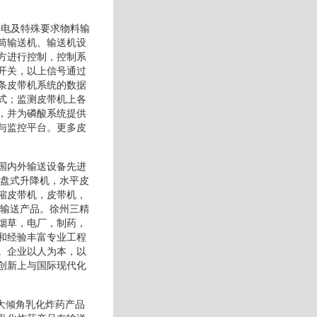
静电及特殊要求物料输
筒输送机、输送机设
方进行控制，控制系
开关，以上信号通过
条皮带机系统的数据
式；监测皮带机上各
，并为磷酸系统提供
与监控平台。更多皮
国内外输送设备先进
托盘式升降机，水平皮
缩皮带机，皮带机，
等输送产品。徐州三精
烟草，电厂，制药，
和经验丰富专业工程
。企业以人为本，以
创新上与国际现代化
大倾角乳化炸药产品