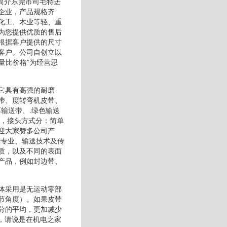
简介东莞市司毛特进
企业，产品规格齐
化工、木业等轻、重
为您提供优质的售后
根据客户提供的尺寸
客户。公司自创立以
量比价格”为经营思
它具有高强的耐磨
带、度转弯机皮带、
厚输送带、.绿色输送
做，接头方式分：简单
迎大家赞多公司产
最专业、输送技术及传
质，以及不同的表面
产品，例如封边带、
体采用是无运动零部
节角度）。如果皮带
分的平均，更加减少
时，请说是在机电之家