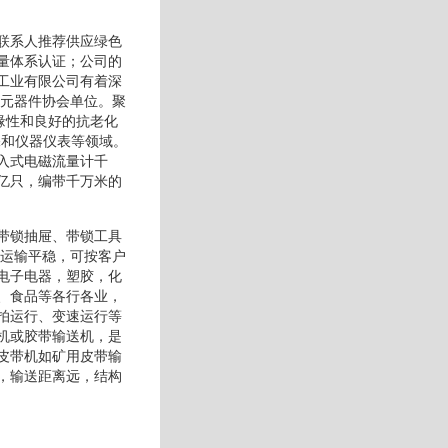
联系人推荐供应绿色
量体系认证；公司的
工业有限公司有着深
子元器件协会单位。聚
缘性和良好的抗老化
保和仪器仪表等领域。
入式电磁流量计千
亿只，编带千万米的
带锁抽屉、带锁工具
线运输平稳，可按客户
电子电器，塑胶，化
、食品等各行各业，
拍运行、变速运行等
机或胶带输送机，是
皮带机如矿用皮带输
，输送距离远，结构