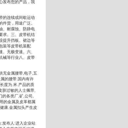
心发布您的产品，我
带的连续或间歇运动
的件货，用途广泛。
油、耐腐蚀、防静电
要求。三、皮带机结
设提升挡板、裙边等
包装等皮带机装配
速、无极变速。六、
机械等行业八、皮带
无金属腰带,电子,五
金属的腰带.国内有许
度为.米.产品的质
皮肤过敏的人士佩带,
的各类厂,矿,公司,
使用的金属及皮革都属
体健康.金属扣头产生皮
:发布人:进入企业站