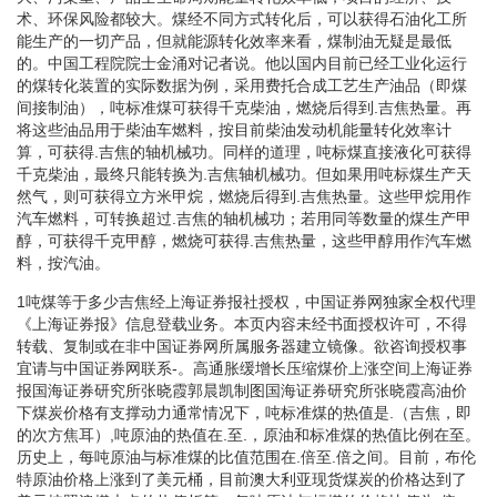
术、环保风险都较大。煤经不同方式转化后，可以获得石油化工所
能生产的一切产品，但就能源转化效率来看，煤制油无疑是最低
的。中国工程院院士金涌对记者说。他以国内目前已经工业化运行
的煤转化装置的实际数据为例，采用费托合成工艺生产油品（即煤
间接制油），吨标准煤可获得千克柴油，燃烧后得到.吉焦热量。再
将这些油品用于柴油车燃料，按目前柴油发动机能量转化效率计
算，可获得.吉焦的轴机械功。同样的道理，吨标煤直接液化可获得
千克柴油，最终只能转换为.吉焦轴机械功。但如果用吨标煤生产天
然气，则可获得立方米甲烷，燃烧后得到.吉焦热量。这些甲烷用作
汽车燃料，可转换超过.吉焦的轴机械功；若用同等数量的煤生产甲
醇，可获得千克甲醇，燃烧可获得.吉焦热量，这些甲醇用作汽车燃
料，按汽油。
1吨煤等于多少吉焦经上海证券报社授权，中国证券网独家全权代理
《上海证券报》信息登载业务。本页内容未经书面授权许可，不得
转载、复制或在非中国证券网所属服务器建立镜像。欲咨询授权事
宜请与中国证券网联系-。高通胀缓增长压缩煤价上涨空间上海证券
报国海证券研究所张晓霞郭晨凯制图国海证券研究所张晓霞高油价
下煤炭价格有支撑动力通常情况下，吨标准煤的热值是.（吉焦，即
的次方焦耳）,吨原油的热值在.至.，原油和标准煤的热值比例在至。
历史上，每吨原油与标准煤的比值范围在.倍至.倍之间。目前，布伦
特原油价格上涨到了美元桶，目前澳大利亚现货煤炭的价格达到了