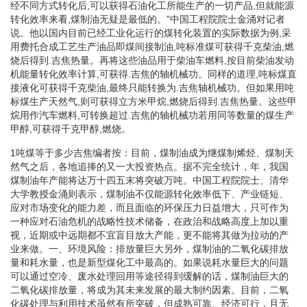
经不同方式转化后,可以获得石油化工所能生产的一切产品,但就能源
转化效率来看,煤制油无疑是最低的。”中国工程院院士金涌对记者
说。他以国内目前已经工业化运行的煤转化装置的实际数据为例,采
用费托合成工艺生产油品即煤间接制油,吨标准煤可获得千克柴油,燃
烧后得到.吉焦热量。再将这些油品用于柴油车燃料,按目前柴油发动
机能量转化效率计算,可获得.吉焦的轴机械功。同样的道理,吨标煤直
接液化可获得千克柴油,最终只能转换为.吉焦轴机械功。但如果用吨
标煤生产天然气,则可获得立方米甲烷,燃烧后得到.吉焦热量。这些甲
烷用作汽车燃料,可转换超过.吉焦的轴机械功若用同等数量的煤生产
甲醇,可获得千克甲醇,燃烧。
1吨煤等于多少吉焦编者按：目前，煤制油成为继煤制烯烃、煤制天
然气之后，各地追捧的又一大投资热点。据不完全统计，年，我国
煤制油年产能将达万十四五末将突破万吨。中国工程院院士、清华
大学教授金涌则表示，煤制油不仅能源转化效率低下、产业链短、
应对市场变化的能力差，而且面临的环保压力日益增大，只可作为
一种应对石油危机的战略性技术储备，在政治和战略高度上加以重
视，近期或中远期都不宜盲目放大产能，更不能将其做为拉动的产
业来做。一、环境风险：排放量巨大另外，煤制油的二氧化碳排放
量和耗水量，也是新型煤化工中最高的。如果说耗水量巨大的问题
可以通过空冷、废水处理回用等途径得到缓解的话，煤制油巨大的
二氧化碳排放量，将成为其未来发展的最大制约因素。目前，二氧
化碳处理与利用技术虽然有所突破，但成熟可靠、经济可行，且无