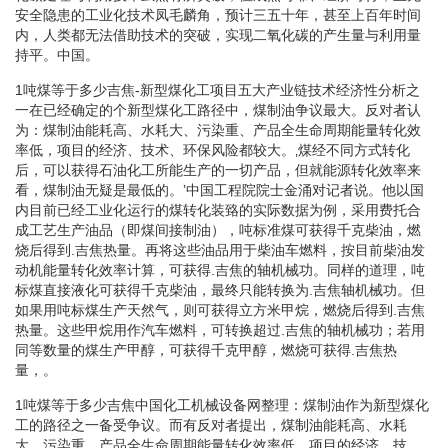
安全隐患的工业化技术凤毛麟角，预计三五十年，甚至上百年时间
内，人类都无法借助技术的突破，实现二氧化碳的产生量与利用量
持平。中国。
1吨煤等于多少吉焦-新型煤化工项目五大产业链技术经济性分析之
一在已经确定的个新型煤化工路径中，煤制油争议最大。反对者认
为：煤制油能耗高、水耗大、污染重、产品全生命周期能量转化效
率低，项目的经济、技术、环保风险都较大。‚煤经不同方式转化
后，可以获得石油化工所能生产的一切产品，但就能源转化效率来
看，煤制油无疑是最低的。‛中国工程院院士金涌对记者说。他以国
内目前已经工业化运行的煤转化装臵的实际数据为例，采用费托合
成工艺生产油品（即煤间接制油），吨标准煤可获得千克柴油，燃
烧后得到.吉焦热量。再将这些油品用于柴油车燃料，按目前柴油发
动机能量转化效率计算，可获得.吉焦的轴机械功。同样的道理，吨
标煤直接液化可获得千克柴油，最终只能转换为.吉焦轴机械功。但
如果用吨标煤生产天然气，则可获得立方米甲烷，燃烧后得到.吉焦
热量。这些甲烷用作汽车燃料，可转换超过.吉焦的轴机械功；若用
同等数量的煤生产甲醇，可获得千克甲醇，燃烧可获得.吉焦热
量，。
1吨煤等于多少吉焦中国化工机械设备网整理：煤制油作为新型煤化
工的路径之一备受争议。而有反对者提出，煤制油能耗高、水耗
大、污染重、产品全生命周期能量转化效率低，项目的经济、技