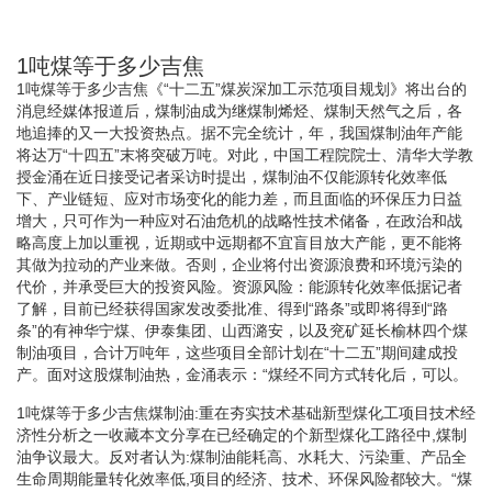
1吨煤等于多少吉焦
1吨煤等于多少吉焦《“十二五”煤炭深加工示范项目规划》将出台的
消息经媒体报道后，煤制油成为继煤制烯烃、煤制天然气之后，各
地追捧的又一大投资热点。据不完全统计，年，我国煤制油年产能
将达万“十四五”末将突破万吨。对此，中国工程院院士、清华大学教
授金涌在近日接受记者采访时提出，煤制油不仅能源转化效率低
下、产业链短、应对市场变化的能力差，而且面临的环保压力日益
增大，只可作为一种应对石油危机的战略性技术储备，在政治和战
略高度上加以重视，近期或中远期都不宜盲目放大产能，更不能将
其做为拉动的产业来做。否则，企业将付出资源浪费和环境污染的
代价，并承受巨大的投资风险。资源风险：能源转化效率低据记者
了解，目前已经获得国家发改委批准、得到“路条”或即将得到“路
条”的有神华宁煤、伊泰集团、山西潞安，以及兖矿延长榆林四个煤
制油项目，合计万吨年，这些项目全部计划在“十二五”期间建成投
产。面对这股煤制油热，金涌表示：“煤经不同方式转化后，可以。
1吨煤等于多少吉焦煤制油:重在夯实技术基础新型煤化工项目技术经
济性分析之一收藏本文分享在已经确定的个新型煤化工路径中,煤制
油争议最大。反对者认为:煤制油能耗高、水耗大、污染重、产品全
生命周期能量转化效率低,项目的经济、技术、环保风险都较大。“煤