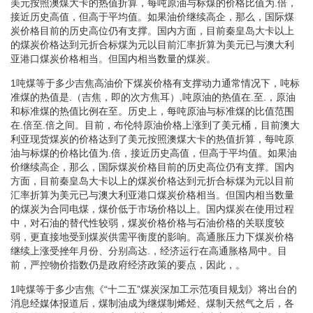
美元按照澳煤大卡的热值折算，每吨原油与标煤的价格比值为.倍，
接近历史高值，但高于平均值。如果油价继续高企，那么，国际煤
炭价格目前的历史高位仍有支撑。国内方面，目前秦皇岛大卡以上
的煤炭价格达到元折合标煤为元以目前汇率折算为美元已与澳大利
亚港口煤炭价格相当。但国内相当数量的煤炭。
1吨煤等于多少吉焦高油价下煤炭价格有支撑动力通常情况下，吨标
准煤的热值是.（吉焦，即的次方焦耳）,吨原油的热值在.至.，原油
和标准煤的热值比例在至。历史上，每吨原油与标准煤的比值范围
在.倍至.倍之间。目前，布伦特原油价格上涨到了美元桶，目前澳大
利亚现货煤炭的价格达到了美元按照澳煤大卡的热值折算，每吨原
油与标煤的价格比值为.倍，接近历史高值，但高于平均值。如果油
价继续高企，那么，国际煤炭价格目前的历史高位仍有支撑。国内
方面，目前秦皇岛大卡以上的煤炭价格达到元折合标煤为元以目前
汇率折算为美元已与澳大利亚港口煤炭价格相当。但国内相当数量
的煤炭为合同电煤，煤价低于市场价格以上。国内煤炭在使用过程
中，对石油的替代性较弱，煤炭价格价格与石油价格的关联度较
弱，更直接地受到煤炭供需平衡度的影响。高通胀压力下煤炭价格
继续上涨受挫年月份、分别高达.，经济运行在高通胀格局中。目
前，严控物价指数仍是政府经济政策的要点，因此，。
1吨煤等于多少吉焦《“十二五”煤炭深加工示范项目规划》将出台的
消息经媒体报道后，煤制油成为继煤制烯烃、煤制天然气之后，各