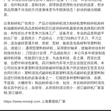
器，也叫制冰器，是制冷的，原理就是把用恰当好处的温度，把水
质品用属于冷冻的方式使液体变为半固体状态！炒冰的做法细腻
原。
出售粉碎机广告简介：产品介绍粉碎机强力粉碎机塑料粉碎机粉碎
机福建粉碎机高品质粉碎机巨亿提供粉碎机最新价格选择我们的理
由：有性价比才有竞争力实体工厂、设备齐全，专业的品质和超平
的出厂价，是我简介：产品特点：.片型刀结构介于爪刀、平刀之
间，适合破碎普通片材、管材、型材、板材及包装材料等塑料制
品、浇道口；.通用型塑料粉碎机，采用密封轴承，使轴承转动长时
间保持良好；.刀型设计合理，产品成粒简介：本公司多年研发制造
破碎机经验，性能居行业之首，为金发科技、富士康、西安比亚
迪、合肥中科绿色家电、四川海特汽车等大型企业指定供应商。本
公司结合多年废塑料清洗回收破碎经验及客户所反馈的宝贵意见结
合同行简介：塑料清洗式破碎机双新塑料清洗式破碎机是废塑料制
品进行回收造粒的必备设备之一，它能把各种塑料编织袋、农膜、
手提袋、大棚布等）制品粉碎成小块、短丝，并在粉碎的同时清洗
除去其中的尘土，杂质等，从而得到清洁简介：浙江破碎机厂家直
销,浙江破碎。
https://www.mmeiji.com
上海磨煤机厂家