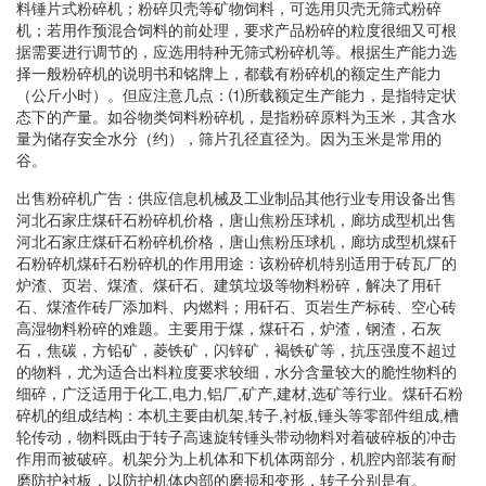
料锤片式粉碎机；粉碎贝壳等矿物饲料，可选用贝壳无筛式粉碎
机；若用作预混合饲料的前处理，要求产品粉碎的粒度很细又可根
据需要进行调节的，应选用特种无筛式粉碎机等。根据生产能力选
择一般粉碎机的说明书和铭牌上，都载有粉碎机的额定生产能力
（公斤小时）。但应注意几点：⑴所载额定生产能力，是指特定状
态下的产量。如谷物类饲料粉碎机，是指粉碎原料为玉米，其含水
量为储存安全水分（约），筛片孔径直径为。因为玉米是常用的
谷。
出售粉碎机广告：供应信息机械及工业制品其他行业专用设备出售
河北石家庄煤矸石粉碎机价格，唐山焦粉压球机，廊坊成型机出售
河北石家庄煤矸石粉碎机价格，唐山焦粉压球机，廊坊成型机煤矸
石粉碎机煤矸石粉碎机的作用用途：该粉碎机特别适用于砖瓦厂的
炉渣、页岩、煤渣、煤矸石、建筑垃圾等物料粉碎，解决了用矸
石、煤渣作砖厂添加料、内燃料；用矸石、页岩生产标砖、空心砖
高湿物料粉碎的难题。主要用于煤，煤矸石，炉渣，钢渣，石灰
石，焦碳，方铅矿，菱铁矿，闪锌矿，褐铁矿等，抗压强度不超过
的物料，尤为适合出料粒度要求较细，水分含量较大的脆性物料的
细碎，广泛适用于化工,电力,铝厂,矿产,建材,选矿等行业。煤矸石粉
碎机的组成结构：本机主要由机架,转子,衬板,锤头等零部件组成,槽
轮传动，物料既由于转子高速旋转锤头带动物料对着破碎板的冲击
作用而被破碎。机架分为上机体和下机体两部分，机腔内部装有耐
磨防护衬板，以防护机体内部的磨损和变形，转子分别是有。