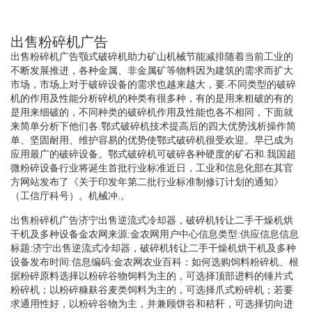
出售粉碎机广告
出售粉碎机广告颚式破碎机助力矿山机械节能减排随着当前工业的
不断发展推进，各种金属、非金属矿等物料因为建筑的需求而扩大
市场，市场上对于破碎设备的需求也越来越大，要.不同类型的破碎
机的作用及性能分析碎机的种类有很多种，有的是用来粗破的有的
是用来细破的，不同种类的破碎机作用及性能也各不相同，下面就
来简单分析下他们各.鄂式破碎机技术提高后的四大优势浅析操作简
单、坚固耐用、维护容易的优势使鄂式破碎机很受欢迎。早已成为
应用最广的破碎设备。鄂式破碎机可破碎各种硬度的矿石和.我国超
微粉碎设备行业将诞生首批行业标准近日，工业和信息化部在其官
方网站发布了《关于印发年第二批行业标准制修订计划的通知》
（工信厅科号）。机械冲.。
出售粉碎机广告济宁出售逆流式冷却器，破碎机转让二手干燥机烘
干机及多种设备金农网来源:金农网用户中心信息类型:供应信息信息
标题:济宁出售逆流式冷却器，破碎机转让二手干燥机烘干机及多种
设备发布时间:信息编码:金农网农业百科：如何选购饲料粉碎机、根
据粉碎原料选择以粉碎谷物饲料为主的，可选择顶部进料的锤片式
粉碎机；以粉碎糠麸谷麦类饲料为主的，可选择爪式粉碎机；若要
求通用性好，以粉碎谷物为主，并兼顾饼谷和秸秆，可选择切向进