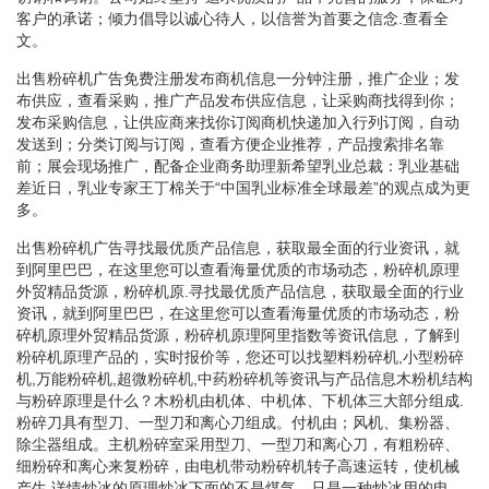
客户的承诺；倾力倡导以诚心待人，以信誉为首要之信念.查看全
文。
出售粉碎机广告免费注册发布商机信息一分钟注册，推广企业；发
布供应，查看采购，推广产品发布供应信息，让采购商找得到你；
发布采购信息，让供应商来找你订阅商机快递加入行列订阅，自动
发送到；分类订阅与订阅，查看方便企业推荐，产品搜索排名靠
前；展会现场推广，配备企业商务助理新希望乳业总裁：乳业基础
差近日，乳业专家王丁棉关于“中国乳业标准全球最差”的观点成为更
多。
出售粉碎机广告寻找最优质产品信息，获取最全面的行业资讯，就
到阿里巴巴，在这里您可以查看海量优质的市场动态，粉碎机原理
外贸精品货源，粉碎机原.寻找最优质产品信息，获取最全面的行业
资讯，就到阿里巴巴，在这里您可以查看海量优质的市场动态，粉
碎机原理外贸精品货源，粉碎机原理阿里指数等资讯信息，了解到
粉碎机原理产品的，实时报价等，您还可以找塑料粉碎机,小型粉碎
机,万能粉碎机,超微粉碎机,中药粉碎机等资讯与产品信息木粉机结构
与粉碎原理是什么？木粉机由机体、中机体、下机体三大部分组成.
粉碎刀具有型刀、一型刀和离心刀组成。付机由；风机、集粉器、
除尘器组成。主机粉碎室采用型刀、一型刀和离心刀，有粗粉碎、
细粉碎和离心来复粉碎，由电机带动粉碎机转子高速运转，使机械
产生.详情炒冰的原理炒冰下面的不是煤气，只是一种炒冰用的电