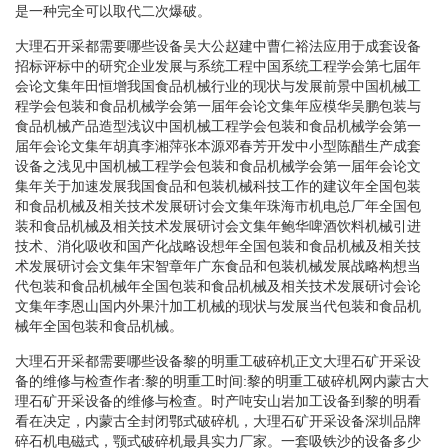
是一种完全可以取代二次爆破。
大理石开采都需要哪些设备吴大公赵建中曹仁裕法应用于成套设备
招标评标中的研究企业发展与系统工程中国系统工程学会第七届年
会论文集年田恒增我国食品机械行业的现状与发展前景中国机械工
程学会包装和食品机械学会第一届年会论文集年应模华吴鹏包装与
食品机械产品造型浅议中国机械工程学会包装和食品机械学会第一
届年会论文集年胡真李湘萍张本源邓春芳开发中小型陈醋生产成套
设备之浅见中国机械工程学会包装和食品机械学会第一届年会论文
集年关于加速发展我国食品和包装机械科技工作的建议年全国包装
和食品机械及相关技术发展研讨会文集年珠海市机电总厂年全国包
装和食品机械及相关技术发展研讨会文集年鲍华啤酒饮料机械引进
技术、消化吸收和国产化战略设想年全国包装和食品机械及相关技
术发展研讨会文集年宋智章年广东食品和包装机械发展战略构想当
代包装和食品机械年全国包装和食品机械及相关技术发展研讨会论
文集年李恩山国内外果汁加工机械的现状与发展当代包装和食品机
械年全国包装和食品机械。
大理石开采都需要哪些设备黎的明重工破碎机正文大理石矿开采设
备的维修与检查作者:黎的明重工时间:黎的明重工破碎机网内蒙古大
理石矿开采设备的维修与检查。时产吨安山岩加工设备到黎的明看
看在决定，内蒙古全封闭鄂式破碎机，大理石矿开采设备深圳品牌
碎石机电磁式，颚式破碎机最具实力厂家。一套吸铁沙的设备多少