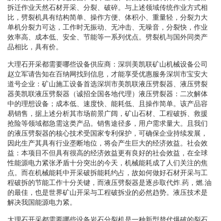
拆迁作业天然石材开采、分裂、破碎。与上述领域传统作业方式相
比，劈裂机具有结构简单、操作方便、体积小、重量轻，分裂力大
单机分裂力可达，工作时无振动、无冲击、无噪音，分裂快，作业
效率高、成本低、安全、节能等一系列优点。劈裂机与国外同类产
品相比，具有价。
大理石开采都需要哪些设备供应商：深圳美凯联矿山机械设备公司
赵立军请告知在百纳网找到信息，才能享受优惠服务深圳市宝安大
道号企业：矿山施工设备首选深圳市美凯联液压劈裂器、液压劈裂
器美凯联液压劈裂器（诚招全国各地代理）液压劈裂器：二次解体
中的理想设备；成本低、速度快、能耗低、且操作简单。该产品容
易销售，据上述分析其市场前景广阔，矿山石材、工程破拆、救援
抢险等领域都急需这类产品。销售途径多，用户需求量大。且我们
的液压劈裂器的核心技术受国家专利保护，可确保企业持续发展，
因此生产其具有行业垄断地位，将会产生巨大的经济效益。社会效
益：本项目不但具有很高的经济效益更有良好的社会效益，在全球
性能源电力紧张矛盾十分突出的今天，机械能耗成了人们关注的焦
点。而在机械能耗中开采破拆能耗约占，故如何做好石材开采与工
程破拆的节能工作十分关键，而液压劈裂器是逐步取代炸.药，燃.油
的最佳，也是世界矿山开采与工程破拆业的必然趋势。液压技术是
解决我国能源电力紧。
大理石开采都需要哪些设备岩石分裂机是一种新型替代爆破的裂石