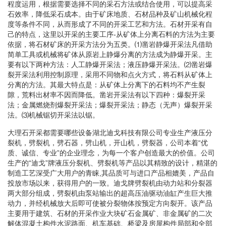
程度运用，根据需要选择不同的采石方法或结合使用，可以提高采
石效率，降低采石成本。由于矿床地质、石材品种及矿山机械化程
度等条件不同，从而形成了不同的开采工艺和方法。石材开采有自
己的特点，这里以开采的主要工序-从矿体上分离石料的方法为主要
依据，将石材矿床的开采方法分为五类。⑴凿岩静爆开采法凡借助
简单工具或机械将矿体从原岩上静爆分离的方法成为静爆开采。主
要有以下两种方法：人工静爆开采法；液压静爆开采法。⑵凿岩爆
裂开采法利用控制原理，采用不同物和点火方式，将石料从矿体上
分离的方法。其最大特点是：从矿体上分离下的石料均不产生裂
隙，荒料出材率不因而降低。凿岩开采法有以下四种：爆裂开采
法；金属燃烧剂爆裂开采法；爆裂开采法；静态（无声）爆裂开采
法。⑶机械锯切开采法以锯。
大理石开采都需要哪些设备湖北迪戈科技有限公司专业生产液压分
裂机，劈裂机，劈石器，劈山机，开山机，劈裂器，公司本着“优
质、诚信、专业”的企业理念，为每一个客户创造最大的价值。公司
生产的“迪戈”牌液压分裂机、劈裂机等产品以其精致的设计，精湛的
制造工艺深受广大用户的青睐,其品质可与进口产品相媲美，产品自
投放市场以来，获得用户的一致。迪戈牌劈裂机由动力站和分裂器
两大部分组成，劈裂机由泵站输出的超高压油驱动油缸产生巨大推
动力，并经机械放大后即可使被分裂物体按预定方向裂开。该产品
主要用于建筑、石材的开采作业大块矿石金属矿、非金属矿的二次
解体混凝土构件水泥路面、机车基础、桥梁及房屋构件局部和全部