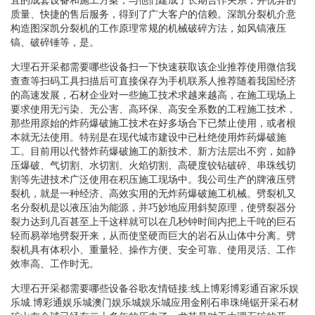
质量、快捷的售后服务，得到了广大客户的信赖。深凯分裂机介意
构造图深凯分裂机的工作原理常规的机械破碎方法，如风镐液压
镐、破碎锤等，是。
大理石开采都需要哪些设备扫一下快速获取该企业推荐使用微信我
查查等扫码工具扫描后可直接保存为手机联系人推荐随着我国经济
的高速发展，石材企业对一些施工技术求越来越高，在施工现场上
要求使用无污染、无公害、高环保、高安全系数的工程施工技术，
那些用原始的炸药爆破施工技术在好多场合下已禁止使用，或者根
本就无法使用。特别是在现代城市建设中已杜绝使用炸药爆破施
工。目前用以代替炸药爆破施工的新技术、新方法层出不穷，如静
压爆破、气切割、水切割、火焰切割、高硬度铰钻破碎、串珠线切
割等先进技术广泛使用在积压施工现场中。我公司生产的牌液压劈
裂机，就是一种经济、高效实用的无炸药爆破施工机械。劈裂机又
名分裂机是以液压油为能源，并巧妙地应用斜契原理，使劈裂器分
裂力达到几百甚至上千这样就可以在几秒钟时间内把上千吨的巨石
轻而易举地劈裂开来，从而使坚硬而巨大的岩石从山体中分离。劈
裂机具有体积小、重量轻、操作方便、安全可靠、使用灵活、工作
效率高、工作时无。
大理石开采都需要哪些设备谷歌友情链接:线上博彩博彩通百家乐娱
乐城.博彩通娱乐城澳门娱乐城娱乐城应用金刚石串珠绳锯开采石材