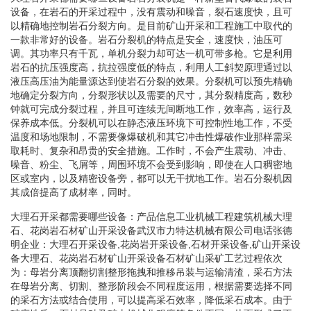
设备，在岩石的开采过程中，没有震动和噪音，裂石速度快，且可
以精确地控制岩石分裂方向。是目前矿山开采和工程施工中取代的
一款非常好的设备。岩石分裂机的特点是安全，速度快，油压可
调。其功率只有千瓦，单机分裂力却可达一机可带多枪。它是利用
岩石的抗压强度高，抗拉强度低的特点，利用人工斜契原理通过以
液压高压油为能量源达到使岩石分裂的效果。分裂机可以预先精确
地确定分裂方向，分裂形状以及需要的尺寸，其分裂精度高，数秒
钟就可完成分裂过程，并且可连续无间断地工作，效率高，运行及
保养成本低。分裂机可以在静态液压环境下可控制性地工作，不受
温度和场地限制，不需要像爆破机和其它冲击性爆破作业那样需采
取耗时、复杂和昂贵的安全措施。工作时，不会产生震动、冲击、
噪音、粉尘、飞屑等，周围环境不会受到影响，即使在人口稠密地
区或室内，以及精密设备旁，都可以无干扰地工作。岩石分裂机因
其成倍提高了成材率，同时。
大理石开采都需要哪些设备：产品信息工业机械工程建筑机械大理
石、花岗岩石材矿山开采设备武汉市力特达机械有限公司电话张德
明企业：大理石开采设备,花岗岩开采设备,石材开采设备,矿山开采设
备大理石、花岗岩石材矿山开采设备石材矿山采矿工艺过程依次
为：母岩分离顶翻切割整形拖拽和推移吊装与运输清渣，采石方法
在母岩分离、切割、整形阶段会不同程度运用，根据需要选择不同
的采石方法或结合使用，可以提高采石效率，降低采石成本。由于