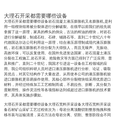
大理石开采都需要哪些设备
大理石开采都需要哪些设备岩石混凝土液压膨胀机又名膨胀机,是利
用一组楔块组将被分裂体进行分解破裂。在很早以前我们的祖先就
拿握了这一原理，家具的榫头的倒尖，古法的榨油的楔块，对岩石
进行分解破裂，制成石柱、石碑、铺路石等。直到二十世纪八十年
代德国达尔达公司利用这一原理，结合液压原理制成现代液压膨胀
机，岩石液压膨胀机不但分裂力大得惊人，而且无噪声、无振动、
高效环保，可以反复使用。在国外先进发达国家，岩石混凝土液压
分裂在工程施工,岩石开采、抢险救灾等方面已得到了广泛应用、普
及和推广。直到二十世纪，我国才引进这一设备在工程领域的应
用。我公司组织科研人员对进口液压膨胀机进行分析、论证，吸取
其优点，对其它结构作了大量改进。从而使本公司的液压膨胀机较
进口膨胀机更容易操作使用。其核心部件分裂楔块组采用优质进口
材料，并经过特殊加工工艺精制而成，不易拉伤、折断，其分裂力
度耐用性、操作灵活性等各项指标达到或超过进口膨胀机的技术要
求。其具体实施步骤如。
大理石开采都需要哪些设备大理石荒料开采设备大理石荒料开采设
备石材矿山采矿工艺过程依次为：母岩分离顶翻切割整形拖拽和推
移吊装与运输清渣，采石方法在母岩分离、切割、整形阶段会不同