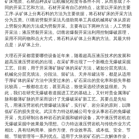
矿床地质、石材品种及矿山机械化程度等条件不同，从而形成了不
同的开采工艺和方法。石材开采有自己的特点，这里以开采的主要
工序-从矿体上分离石料的方法为主要依据，将石材矿床的开采方法
分为五类。⑴凿岩劈裂开采法凡借助简单工具或机械将矿体从原岩
上劈裂分离的方法成为劈裂开采。主要有以下两种方法：人工劈裂
开采法；液压劈裂开采法。⑵凿岩爆裂开采法利用控制爆破原理，
采用不同药物和点火方式，将石料从矿体上分离的方法。其最大特
点是：从矿体上分。
大理石开采都需要哪些设备近年来，随着超高压液压技术的发展和
超高压液压劈岩机的出现，在采矿界出现了一个新概念无爆破采掘
工艺。目前，用于开采薄矿脉矿体的采矿方法，诸如分层充填法、
机械化分层充填法、分段法、留矿法、天井吊罐法等，都是从适用
于厚矿体的采矿方法中演变过来的，矿石采出的贫化率和损失率都
比较高，一般都在左右，甚至高达，致使采选经济效益很差。为
此，我们在研究无爆破巷道掘进工艺的基础上，又针对贵金属薄矿
脉和极薄矿脉的开采而设计了无爆破采矿新工艺。其要点是先钻
孔，用液压劈岩机代替爆破法落矿，实行矿、岩分采的原则，以降
低矿石的损失贫化。武汉市力特达机械公司专业从事岩石的免爆破
开采，先后研制出各种岩石的采掘和破碎设备，其中液压劈岩机在
无爆破采掘中效果最为理想。◎力特达液压劈岩机与传统作业方式
相比，具有结构简单、操作方便、作业效率高、成本低、安全、节
能、节能管理等一系列优点。适用于大块岩矿石的二次解体作业，