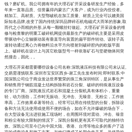
钱？磨矿机。我公司拥有年的大理石矿开采设备研发生产经验，多
年来一直靠品质、信誉赢得内蒙古广大客户，成为行业内佼佼者。
精加工、高材质。大型鄂破机在加工质量、材质上完全可以媲美国
际知名品牌,改变了国内传统深圳品牌碎石机电磁式大而笨的形象,取
而代之小而精的外形,从每一颗螺丝钉做起。大理石矿开采设备的维
修与检查黎的明重工破碎机网提供最新生产的破碎机主要是采用皮
带驱动中心立轴驱动装有垂直导向装置的扁平部件转动。该转子高
速转动通过离心力将物料沿水平方向喷射到破碎腔内的欧版平面
上。破碎机在设计上与其它欧版型号一样依靠矿石与坚硬物体间突
然撞击，因此，。
大理石开采都需要哪些设备公司名称:深凯液压科技有限公司未认证,
交易需谨慎联系:深圳市宝安区西乡-谢工先生发布时间:即时联系:中
国深凯公司位于商业发达世界繁荣的珠三角深圳特区，是从事生产
和销售用于钢筋混凝土结构拆除和岩石分裂、破碎的特殊液压设备
的专门厂商。深凯液压式岩石和混凝土分裂机具有体积小，重量
轻，动力强劲，工作时无振动、无冲击、无噪音、无粉尘，工作效
率高，工作效果卓著等特点，经常可以用在传统型的分裂，拆除设
备和方法无法使用或使用不便的场合，如在不允许爆破的场合下，
在大型设备无法进驻施工现场时，在周围环境对震动、冲击、噪音
和粉尘有较大限制的情况下，深凯分裂机更有其不可取代的独特功
效。深凯公司至今已向中国大陆、香港、台湾等地众多的客户了适
宜的成套设备和施工方案，与他们建成了长期合作关系，并优异的