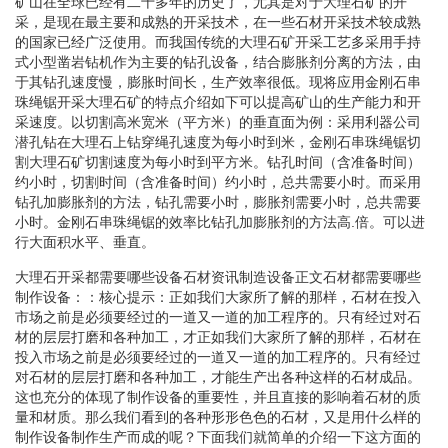
矿山在全球已经有二十多年的历史了，尤其是对于大理石矿的开
采，是现在最主要和成熟的开采技术，在一些石材开采技术较成熟
的国家已经广泛使用。而我国传统的大理石矿开采工艺多采用手持
式小型凿岩钻机作为主要的钻孔设备，结合膨胀剂分离的方法，由
于其钻孔速度慢，膨胀时间长，生产效率很低。现将应用金刚石串
珠绳锯开采大理石矿的特点介绍如下可以提高矿山的生产能力和开
采速度。以切割高米宽米（平方米）的垂直面为例：采用利器公司
潜孔钻在大理石上钻穿绳孔速度为每小时到米，金刚石串珠绳锯切
割大理石矿切割速度为每小时到平方米。钻孔时间（含准备时间）
约小时，切割时间（含准备时间）约小时，总共需要小时。而采用
钻孔加膨胀剂的方法，钻孔需要小时，膨胀剂需要小时，总共需要
小时。金刚石串珠绳锯的效率比钻孔加膨胀剂的方法高.倍。可以进
行大面积水平、垂直。
大理石开采都需要哪些设备石材资讯制造设备正文石材都需要哪些
制作设备：：核心提示：正如我们大家所了解的那样，石材在投入
市场之前是必须要经过的一道又一道的加工程序的。只有经过对石
材的层层打磨和各种加工，才正如我们大家所了解的那样，石材在
投入市场之前是必须要经过的一道又一道的加工程序的。只有经过
对石材的层层打磨和各种加工，才能生产出各种这样的石材成品。
这也充分的体现了制作设备的重要性，并且直接的影响着石材的质
量和材质。那么我们看到的各种形形色色的石材，又是用什么样的
制作设备制作生产而成的呢？下面我们就简单的介绍一下这方面的