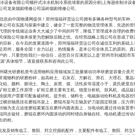
制冷设备有限公司螺杆式冷水机制冷系统堵塞的原因分析|上海逊依制冷设
公司龙泉烟囱维修公司温岭烟囱维修公司。
源信息由中国物通网提供！郑州瑞福祥货运公司拥有多辆各种型号的车种
来公司在实践与探索中建立，健全了一套完整的物流管理体系，先进的管
代理的专线储运业务大大减少了中间的环节，降低了管理成本合理的收费
民保险公司做承保更为您解除后顾之忧。在经营战略上我公司在形成了联
的目标，在今后的发展道路中，郑州瑞福祥货运公司在诚信互利的基础上
足郑州，服务全国！全力以赴，热情服务，是本公司全体员工的原则。真
户的，只要您给我们一份信任，还您百分百满意以上是“郑州市到咸阳市车
车源”具体细节，请直接联系和咨询此公司。
郑州曙光研磨机类号适用物料应用领域加工批量驱动功率研磨篮容量介质
常规物料的研磨粉碎，如高岭土、石灰石、方解石、滑石、大理石、重晶
化铝、颜料、膨润土、陶土、炭黑、煤、活性炭等湿度小于，莫氏硬度在
矿粉立磨工作原理：矿粉立磨主要有主机、细度分析机、鼓风机、成品旋
根据用户需要可配备破碎机。提升机，储料仓，电磁振动给料机及电器控
过横担轴悬挂在磨辊吊架上，磨辊吊架与主轴及铲刀架固定联接，压力弹
担轴为支点迫使磨辊紧紧压在磨环内圆表面上，当电动机通过传动装置带
辊同步旋转，磨辊在磨环内圆滚动的同时绕自身轴自转。电动机通过传动
出的粉。
专业批发及销售临工、詹阳、邦立挖掘机配件，主要配件有临工、詹阳、邦立