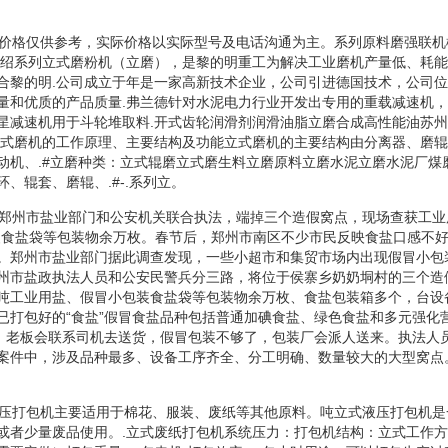
站价格仅供参考，实际价格以实际型号及电话沟通为主。系列原料磨强联机
介绍系列立式磨粉机（立磨），是黎的明重工为解决工业磨机产量低、耗
合黎的明.公司成立于年是一家高新技术企业，公司引进德国技术，公司
量和优质的产品质量.弗兰德针对水泥电力行业开发出专用的重载减速机
星减速机用于斗轮堆取料.开式齿轮润滑剂润滑油脂立磨合成高性能油苏
立式磨机的工作原理、主要结构及功能立式磨机的主要结构由分离器、磨
动机、.#立磨种类：立式辊磨立式磨生料立磨原料立磨水泥立磨水泥厂煤
、辊套、磨辊、.#-.系列立。
，郑州市盐业部门和公安机关联合执法，端掉三个造假窝点，现场查获工业
装食盐袋等包装物余万枚。春节后，郑州市南区不少市民反映食盐口感不
。郑州市盐业部门据此调查发现，一些小超市和集贸市场内出现假冒小包
州市盐政执法人员和公安民警兵分三路，将位于侯寨乡奶奶垌村的三个造
吨工业用盐、假冒小包装食盐袋等包装物余万枚、食盐包装箱多个，台设
已打包好的“食盐”假冒食盐品种包括普通加碘食盐、绿色食盐和多元强化
后，老板会联系司机去送货，假冒包装不够了，包装厂会派人送来。执法人
案件中，涉及品种最多、设备工序齐全、分工明确、数量较大的大型窝点
液压打包机主要适用于棉花、服装、废纸等其他原料。吨立式液压打包机
或者少量废品使用。.立式废纸打包机系统压力：打包机结构：立式工作