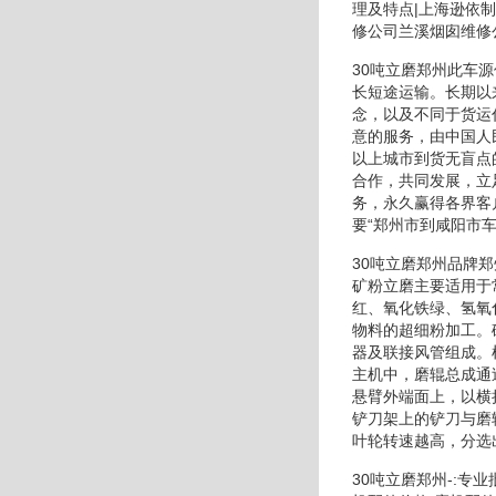
理及特点|上海逊依
修公司兰溪烟囱维修
30吨立磨郑州此车
长短途运输。长期以
念，以及不同于货运
意的服务，由中国人
以上城市到货无盲点
合作，共同发展，立
务，永久赢得各界客
要“郑州市到咸阳市
30吨立磨郑州品牌
矿粉立磨主要适用于
红、氧化铁绿、氢氧
物料的超细粉加工。
器及联接风管组成。
主机中，磨辊总成通
悬臂外端面上，以横
铲刀架上的铲刀与磨
叶轮转速越高，分选
30吨立磨郑州-: