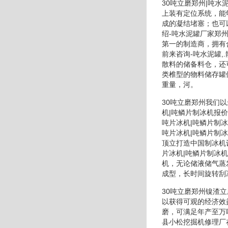
30吨立磨郑州|吨
上装有定位系统，能
成的凝结堵塞；也可
绍-吨水泥罐厂家郑
第一的制造商，拥有
前来咨询-吨水泥罐
散料的储备料仓，还
类椎型的物料储存罐
重量，河。
30吨立磨郑州我们以
机|吨鳞片制冰机报价
吨片冰机|吨鳞片制冰
吨片冰机|吨鳞片制
顶立打造中国制冰机
片冰机|吨鳞片制冰
机，无论储液储气蒸
成型，长时间旋转刮
30吨立磨郑州镍渣
以获得可观的经济效
磨，可满足年产至万
县小松挖掘机修理厂