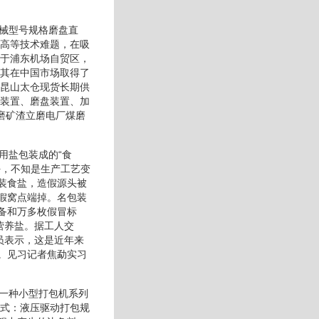
械型号规格磨盘直
能高等技术难题，在吸
位于浦东机场自贸区，
，其在中国市场取得了
州昆山太仓现货长期供
辊装置、磨盘装置、加
磨矿渣立磨电厂煤磨
用盐包装成的“食
好，不知是生产工艺变
装食盐，造假源头被
假窝点端掉。名包装
备和万多枚假冒标
营养盐。据工人交
员表示，这是近年来
。见习记者焦勐实习
是一种小型打包机系列
方式：液压驱动打包规