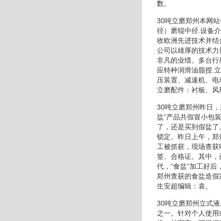
数。
30吨立磨郑州本网
径）磨辊中径.设备
收欧洲先进技术并结
公司以雄厚的技术力
非凡的业绩。多台行
应特种润滑油脂授.
压装置、减速机、电
立磨配件：衬板、风环
30吨立磨郑州昨日
盐”产品共假冒小包
了，还是买到假盐了
锁定。昨日上午，郑
工被抓获，现场查获
签、合格证。其中，
代，“食盐”加工好
郑州查获的食盐造假
生安超编辑：袁。
30吨立磨郑州立式
之一。针对个人使用