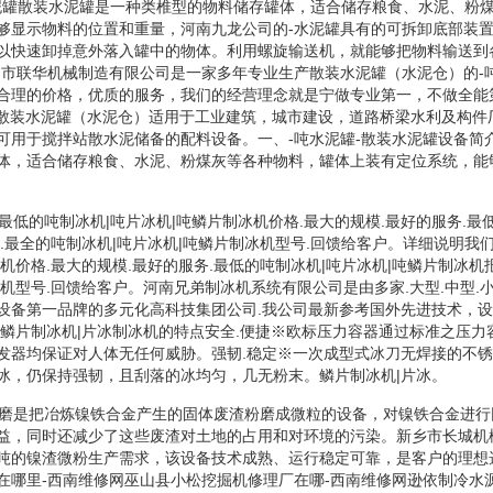
水泥罐散装水泥罐是一种类椎型的物料储存罐体，适合储存粮食、水泥、粉
够显示物料的位置和重量，河南九龙公司的-水泥罐具有的可拆卸底部装
以快速卸掉意外落入罐中的物体。利用螺旋输送机，就能够把物料输送到
州市联华机械制造有限公司是一家多年专业生产散装水泥罐（水泥仓）的-
合理的价格，优质的服务，我们的经营理念就是宁做专业第一，不做全能
,.散装水泥罐（水泥仓）适用于工业建筑，城市建设，道路桥梁水利及构
可用于搅拌站散水泥储备的配料设备。一、-吨水泥罐-散装水泥罐设备简
体，适合储存粮食、水泥、粉煤灰等各种物料，罐体上装有定位系统，能
最低的吨制冰机|吨片冰机|吨鳞片制冰机价格.最大的规模.最好的服务.最
.最全的吨制冰机|吨片冰机|吨鳞片制冰机型号.回馈给客户。详细说明我
机价格.最大的规模.最好的服务.最低的吨制冰机|吨片冰机|吨鳞片制冰机
冰机型号.回馈给客户。河南兄弟制冰机系统有限公司是由多家.大型.中型.
设备第一品牌的多元化高科技集团公司.我公司最新参考国外先进技术，设
机鳞片制冰机|片冰制冰机的特点安全.便捷※欧标压力容器通过标准之压力
发器均保证对人体无任何威胁。强韧.稳定※一次成型式冰刀无焊接的不
冰，仍保持强韧，且刮落的冰均匀，几无粉末。鳞片制冰机|片冰。
立磨是把冶炼镍铁合金产生的固体废渣粉磨成微粒的设备，对镍铁合金进
益，同时还减少了这些废渣对土地的占用和对环境的污染。新乡市长城机
吨的镍渣微粉生产需求，该设备技术成熟、运行稳定可靠，是客户的理想
在哪里-西南维修网巫山县小松挖掘机修理厂在哪-西南维修网逊依制冷水