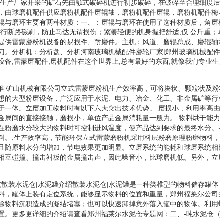
件生产厂家开采的矿石先由颚式破碎机进行初步破碎，在破碎至合理细度
，由球磨机配件供应磨粉机配件磨辊轴，磨粉机配件磨辊，磨粉机配件梅
辊与磨环主要有两种材质：一、：磨辊与磨环在使用了这种材质后，角磨
自行断路碳刷，防止马达无谓损伤；紧凑轻便的机身握把舒适,仅.公斤重
提供雷蒙磨粉机设备的易损件、耐磨件。主机：风道、磨辊总成、磨辊轴
刀。分析机：分析盘、分析河南玻璃机械配件磨轮厂家|郑州玻璃机械配
设备,雷蒙磨配件,磨机配件在这个世界上,总有最好的东西,就像我们专业生
万科矿山机械有限公司立式雷蒙磨粉机生产效率高，可将块状、颗粒状及
想的大型粉磨设备，广泛应用于水泥、电力、冶金、化工、非金属矿等行
于一体。立磨加工物料时有以下六大突出技术优势。.磨损小，利用率高
金属间的直接接触，磨损小，单位产品金属消耗量一般为。.物料烘干能
在粉磨水分较大的物料时可控制进风温度，使产品达到要求的最终水分。
料。.生产效率高，节能环保立式雷蒙磨粉机采用料层粉磨原理粉磨物料
且随原料水分的增加，节电效果更加明显。立磨系统的能耗和球磨系统相
相互碰撞、撞击衬板的金属撞击声，因此噪音小，比球磨机低。另外，立
。
-吨散装水泥仓|水泥罐介绍散装水泥仓|水泥罐是一种类椎型的物料储存罐
料，罐体上装有定位系统，能够显示物料的位置和重量，郑州福莱尔公司
除物料沉积造成的凝结堵塞；也可以快速卸掉意外落入罐中的物体。利用
置。更多更详细的介绍请查看郑州福莱尔水泥仓专题网：二、-吨水泥仓