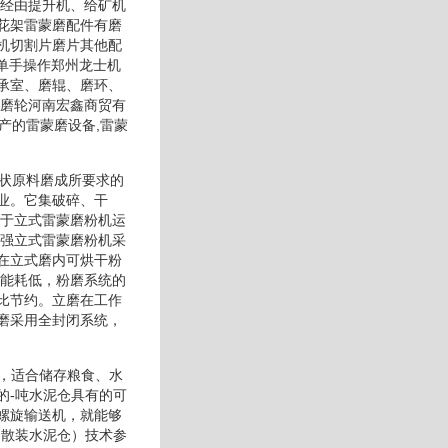
后经由提升机、给矿机
花架雷蒙磨配件有磨
机切割片磨片其他配
；单手操作郑州龙士机
承室、磨辊、磨环、
件磨轮河南宏鑫商贸有
产的雷蒙磨设备,雷蒙
粉状原料磨成所要求的
业。它集破碎、干
由于立式雷蒙磨粉机运
力强立式雷蒙磨粉机采
在立式磨内可烘干粉
，能耗低，粉磨系统的
比节约。立磨在工作
磨采用全封闭系统，
体，适合储存粮食、水
的-吨水泥仓具有的可
螺旋输送机，就能够
（散装水泥仓）技术参