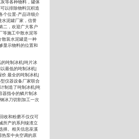
煤灰等各种物料，罐体
置可以排除物料沉积造
各个位置-产品详细介
吨水泥罐厂家，信誉
第二，欢迎广大客户
件厂等施工中散水泥等
介散装水泥罐是一种
够显示物料的位置和
低的吨制冰机|吨片冰
们以最低的吨制冰机|
报价.最全的吨制冰机|
小型仪器设备厂家联合
计制造了吨制冰机|吨
容器指令的鳞片制冰
锈钢冰刀切割加工一次
行回收和粉磨不仅仅可
械所产的系列镍渣立
选择。相关信息巫溪
源热泵中央空调的原