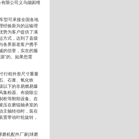
备有限公司义乌烟囱维
、车型可承接全国各地
理经验新兴的运输理
优势为客户提供了满
运方式，达到了县级
与各界新老客户携手
诚的信誉，实在的服
源”的。如果您需
尺寸行程外形尺寸重量
石、石膏、氧化铁
级以下的非易燃易爆
风集粉器、布袋除尘
制柜等附助设备。在
簧压在磨辊轴承室的
动主轴转动时，装在
装置带动叶轮旋转，
球磨机配件厂家|球磨