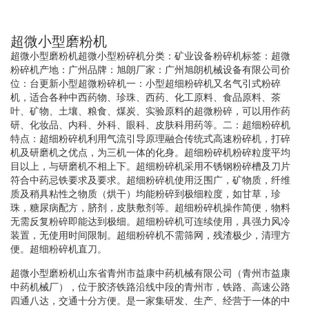
超微小型磨粉机
超微小型磨粉机超微小型粉碎机分类：矿业设备粉碎机标签：超微
粉碎机产地：广州品牌：旭朗厂家：广州旭朗机械设备有限公司价
位：台更新小型超微粉碎机一：小型超细粉碎机又名气引式粉碎
机，适合各种中西药物、珍珠、西药、化工原料、食品原料、茶
叶、矿物、土壤、粮食、煤炭、实验原料的超微粉碎，可以用作药
研、化妆品、内科、外科、眼科、皮肤科用药等。二：超细粉碎机
特点：超细粉碎机利用气流引导原理融合传统式高速粉碎机，打碎
机及研磨机之优点，为三机一体的化身。超细粉碎机粉碎粒度平均
目以上，与研磨机不相上下。超细粉碎机采用不锈钢粉碎槽及刀片
符合中药忌铁要求及要求。超细粉碎机使用泛围广，矿物质，纤维
质及稍具粘性之物质（烘干）均能粉碎到极细粒度，如甘草，珍
珠，糖尿病配方，脐剂，皮肤敷剂等。超细粉碎机操作简便，物料
无需反复粉碎即能达到极细。超细粉碎机可连续使用，具强力风冷
装置，无使用时间限制。超细粉碎机不需筛网，残渣极少，清理方
便。超细粉碎机直刀。
超微小型磨粉机山东省青州市益康中药机械有限公司（青州市益康
中药机械厂），位于胶济铁路沿线中段的青州市，铁路、高速公路
四通八达，交通十分方便。是一家集研发、生产、经营于一体的中