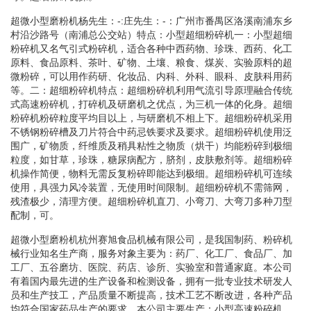
超微小型磨粉机杨先生：-:庄先生：-：广州市番禺区洛溪南浦东乡
村沿沙路号（南浦总公交站）特点：小型超细粉碎机一：小型超细
粉碎机又名气引式粉碎机，适合各种中西药物、珍珠、西药、化工
原料、食品原料、茶叶、矿物、土壤、粮食、煤炭、实验原料的超
微粉碎，可以用作药研、化妆品、内科、外科、眼科、皮肤科用药
等。二：超细粉碎机特点：超细粉碎机利用气流引导原理融合传统
式高速粉碎机，打碎机及研磨机之优点，为三机一体的化身。超细
粉碎机粉碎粒度平均目以上，与研磨机不相上下。超细粉碎机采用
不锈钢粉碎槽及刀片符合中药忌铁要求及要求。超细粉碎机使用泛
围广，矿物质，纤维质及稍具粘性之物质（烘干）均能粉碎到极细
粒度，如甘草，珍珠，糖尿病配方，脐剂，皮肤敷剂等。超细粉碎
机操作简便，物料无需反复粉碎即能达到极细。超细粉碎机可连续
使用，具强力风冷装置，无使用时间限制。超细粉碎机不需筛网，
残渣极少，清理方便。超细粉碎机直刀、小弯刀、大弯刀多种刀型
配制，可。
超微小型磨粉机杭州赛旭食品机械有限公司，是我国制药、粉碎机
械行业知名生产商，服务对象主要为：药厂、化工厂、食品厂、加
工厂、五谷磨坊、医院、药店、诊所、实验室和普通家庭。本公司
有着国内最先进的生产设备和检测设备，拥有一批专业技术研发人
员和生产技工，产品质量不断提高，技术工艺不断改进，各种产品
均符合国家药品生产的要求。本公司主要生产：小型高速粉碎机、