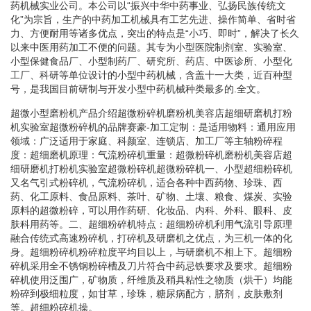
药机械实业公司。本公司以“振兴中华中药事业、弘扬民族传统文
化”为宗旨，生产的中药加工机械具有工艺先进、操作简单、省时省
力、方便耐用等诸多优点，突出的特点是“小巧、即时”，解决了长久
以来中医用药加工不便的问题。其专为小型医院制剂室、实验室、
小型保健食品厂、小型制药厂、研究所、药店、中医诊所、小型化
工厂、科研等单位设计的小型中药机械，含盖十一大类，近百种型
号，是我国目前研制与开发小型中药机械种类最多的.全文。
超微小型磨粉机产品介绍超微粉碎机磨粉机美容店超细研磨机打粉
机实验室超微粉碎机的品牌赛豪-加工定制：是适用物料：通用应用
领域：广泛适用于家庭、科颜室、连锁店、加工厂等主轴粉碎程
度：超细磨机原理：气流粉碎机重量：超微粉碎机磨粉机美容店超
细研磨机打粉机实验室超微粉碎机超微粉碎机一、小型超细粉碎机
又名气引式粉碎机，气流粉碎机，适合各种中西药物、珍珠、西
药、化工原料、食品原料、茶叶、矿物、土壤、粮食、煤炭、实验
原料的超微粉碎，可以用作药研、化妆品、内科、外科、眼科、皮
肤科用药等。二、超细粉碎机特点：超细粉碎机利用气流引导原理
融合传统式高速粉碎机，打碎机及研磨机之优点，为三机一体的化
身。超细粉碎机粉碎粒度平均目以上，与研磨机不相上下。超细粉
碎机采用全不锈钢粉碎槽及刀片符合中药忌铁要求及要求。超细粉
碎机使用泛围广，矿物质，纤维质及稍具粘性之物质（烘干）均能
粉碎到极细粒度，如甘草，珍珠，糖尿病配方，脐剂，皮肤敷剂
等。超细粉碎机操。