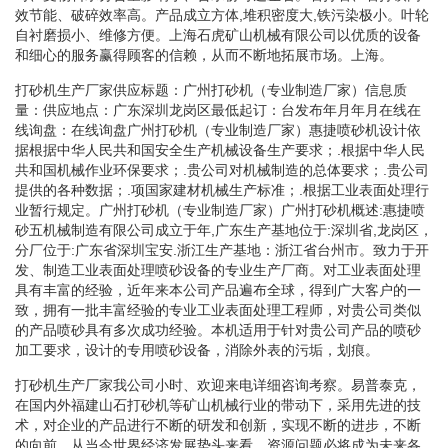
效节能、破碎效率高。产品成立方体,堆积密度大,铁污染极小。叶轮
自衬磨损小、维修方便。上海石虎矿山机械有限公司以优质的设备
和细心的服务赢得顾客的信赖，从而不断地拓展市场。上海。
打砂机生产厂家供应标题：广州打砂机（专业制造厂家）信息质
量：供应地点：广东深圳龙岗区最低起订：台发布年月年月在线在
线询盘：在线询盘广州打砂机（专业制造厂家）惠捷喷砂机设计依
据根据中华人民共和国安全生产机械设备生产要求；.根据中华人民
共和国机械作业环保要求；.贵公司对机械制造的总体要求；.贵公司
提供的各种数据；.项国家建材机械生产标准；.根据工业表面处理行
业暂行规定。广州打砂机（专业制造厂家）广州打砂机概述:惠捷喷
砂五机械制造有限公司成立于年,广东生产基地位于:深圳省,龙岗区，
分厂位于:广东省深圳宝安.浙江生产基地：浙江省台州市。致力于开
发、制造工业表面处理喷砂设备的专业生产厂商。对工业表面处理
具有丰富的经验，近年来本公司产品遍布全球，得到广大客户的一
致，拥有一批丰富经验的专业工业表面处理工程师，对贵公司类似
的产品喷砂具有多次成功经验。本机适用于针对贵公司产品的喷砂
加工要求，设计的专用喷砂设备，消除外表的污垢，划痕。
打砂机生产厂家我公司小时、欢迎来电详细咨询考察。易普泰克，
在国内外福建山石打砂机等矿山机械行业的带动下，采用先进的技
术，对企业的产品进行不断的研发和创新，实现不断的进步，不断
的向前。从当今世界经济发展势头来看，资源问题必将成为未来各