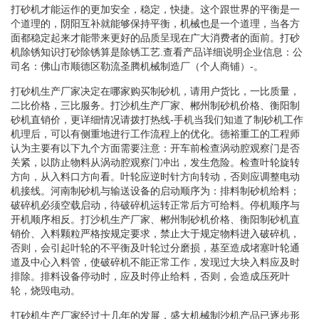
打砂机才能运作的更加安全，稳定，快捷。这个跟世界的平衡是一
个道理的，阴阳互补就能够保持平衡，机械也是一个道理，当各方
面都稳定起来才能带来更好的品质呈现在广大消费者的面前。打砂
机除锈知识打砂除锈算是除锈工艺.查看产品详细说明企业信息：公
司名：佛山市顺德区勒流圣腾机械制造厂（个人商铺）-。
打砂机生产厂家决定在哪家购买制砂机，请用户货比，一比质量，
二比价格，三比服务。打沙机生产厂家、郴州制砂机价格、衡阳制
砂机直销价，更详细情况请拨打热线-手机当我们知道了制砂机工作
机理后，可以有侧重地进行工作流程上的优化。德裕重工的工程师
认为主要有以下九个方面需要注意：开车前检查涡动腔观察门是否
关紧，以防止物料从涡动腔观察门冲出，发生危险。检查叶轮旋转
方向，从入料口方向看。叶轮应逆时针方向转动，否则应调整电动
机接线。河南制砂机与输送设备的启动顺序为：排料制砂机给料；
破碎机必须空载启动，待破碎机运转正常后方可给料。停机顺序与
开机顺序相反。打沙机生产厂家、郴州制砂机价格、衡阳制砂机直
销价、入料颗粒严格按规定要求，禁止大于规定物料进入破碎机，
否则，会引起叶轮的不平衡及叶轮过分磨损，基至造成堵塞叶轮通
道及中心入料管，使破碎机不能正常工作，发现过大块入料应及时
排除。排料设备停动时，应及时停止给料，否则，会造成压死叶
轮，烧毁电动。
打砂机生产厂家经过十几年的发展，盛大机械制沙机产品已逐步形