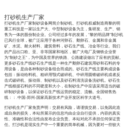
打砂机生产厂家
打砂机生产厂家制砂设备网简介制砂机、打砂机权威制造商黎的明
重工科技是一家以生产大、中型制砂设备为主，集研发、生产、销
售为一体的股份制企业。公司经过多年的发展，“黎的明品牌”制沙机
已风行全球，被广泛应用于各种河卵石、鹅卵石、金属和非金属
矿、水泥、耐火材料、建筑骨料，砂石生产线、冶金等行业。我们
的产品出口欧、亚、非等国家和地区，被广大电厂及钢铁企业誉
为“制砂之王”，为中国及世界的铁路、公路建设做出了应有的贡献。
更多砂石生产线砂石生产线是一种生产鹅卵石建筑用砂和石料的专
用设备，是由各种制砂设备组合而成的。砂石生产线主要构成设备
包括：振动给料机、粗碎用颚式破碎机、中碎用圆锥破碎机或者反
击式破碎机、振动筛、制砂机以及砂石料清洗设备洗砂机。砂石生
产线根据石料的不同硬度和大小，在制砂生产中应该采用适当的破
碎制砂设备，以保证砂石生产线运营的稳定、流畅。全国销售热
线：：.中国-郑州-国家高新技术产业开发区科学大道号。
打砂机生产厂家免责声明：交易有风险，请谨慎交易，以免因此造
成自身的损失，本站所展示的信息均由企业自行提供，内容的真实
性、准确性和合法性由发布企业负责。本站对此不承担任何保证责
任。打沙机是现实生产中一个重要的简单机械，因为要对一些较大