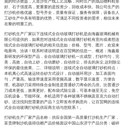
观的经济效益，人造沙生产线工艺流畅，同时出产的成品物料粒形
好、石子强度高，更重要的是投资少，回收成本快。我公司生产的
打沙机价格优越，型号齐全，质量有保证，服务有保障，设备在人
工砂生产中具有明显的优势，可满足不同投资者的需求，相信未来
在黎的明重工的。
打砂机生产厂家以下连续式全自动玻璃打砂机是由海鑫玻璃机械有
限公司提供的，如果您对连续式全自动玻璃打砂机有意向或者想连
续式全自动玻璃打砂机的相关信息如：价格、型号、图片，欢迎来
电垂询、洽谈！联系时请说明是在百贸网的信息一、概述：海鑫最
新研发的环保型产品，全自动玻璃打砂机一次成型，打砂均匀，完
美，高效，自动上砂，自动磨砂，自动排尘，排去的灰尘,达到除尘
环保的最佳效果。二、详细说明：连续式全自动玻璃打砂机特点：
本机离心式高速运转击砂方式设计，自动循环用沙，加工表面均
匀，产量高。输送带速度采用变频高速，数字显示速度，方便合
理。机器砂刀采用特殊合金制造是普通砂刀寿命的几倍。比普通沙
刀成本更低，效果更好。配布袋式除尘器，可基本做至无尘，免空
压机设备，节能环保。本机适用于各种玻璃不锈钢及亚克力自动打
砂。还没找到您需要的产品？立即发布求购意向，让百贸网的连续
式全自动玻璃打砂机供应商主动与您联系！。
打砂机生产厂家产品名称：供应全国第一高质量打沙机生产厂家，
富贵牌制沙机值得信赖产品价格面议中国山东济宁产品分类：破碎