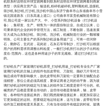
机联系时说明在环球贸易网看到联系时说明在环球贸易网看到商家
类型：供应商主营产品：输送机,粉碎机破碎机,塑料颗粒机,选煤机,
筛沙机,制沙机,打沙机,洗沙机中国山东济宁曲阜市山东省曲阜市小雪
镇北国道路东（日东高速上道口）公司曲阜市富贵机械制造有限公
司,我公司是一家以生产大、中、小型系列制沙机设备（打沙机设
备），集研发、生产、销售为一体的股份制企业。自成立以来，公
司秉承现代企业的科学管理方法，精工制造，不断创新，迅速发展
壮大成为山东制沙机、筛沙机、洗沙机，机械制造行业的一颗璀璨
明珠。公司主要生产的系列制沙机设备用途广泛，可将一些河卵
石，鹅卵石，玄武岩，花岗岩，石灰石等等制沙，打沙机可以根据
用户的用料需求而调整出料粒度，一般打沙机所打出的沙子出料粒
度在-范围内，这也是各种用途沙子的常见规格。通过打沙机打出
的。
打砂机生产厂家玻璃打砂机原理_打砂机用途_打砂机专业生产厂家
玻璃打砂机的主轴上的组件包括皮带轮、刀架轮、抛砂刀片等对主
轴总成动平衡影响极大，故此皮带轮和刀架轮一定要和主轴配合必
须精密，形位公差必须高精度，要保证两者之间的动平衡，因为玻
璃打砂机运转时的稳定与主轴上的组件加工精度是密不可分的。机
械类的产品都是需要去传动的，这些传动都是靠轴承，轴，皮带
轮，各种组件连接起来的，我们既然能够连接起来，就更加应该让
它更加稳定的运转。想要稳定地运转起来，这与主轴，皮带轮等传
动件加工精密程度关系甚大。只有当传动组件有稳定的时候。玻璃