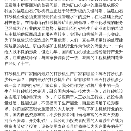
国发展中所要面对的首要问题。做为矿山机械中的重要组成部分，
我国的福建山石打砂机行业正处于转型升级的关键时期，福建山石
打砂机企业必须要重视现代企业管理水平的提升，在此基础上做好
科技创新。在福建山石打砂机等矿山机械领域，专业化系统的服务
已经成为了行业的发展趋势，福建山石打砂机生产企业迫切的希望
从主机的供应商想成套服务商转变，实现矿山机械的进一步突破。
为了降低建筑垃圾造成的严重危害，人们一直在寻求更好的处理建
筑垃圾的办法。矿山机械矿山机械行业作为传统的污染大户，一向
给人以不良的形象，但近几年，国内矿山机械企业纷纷进行产业升
级，注重低碳环保，与国家步调保持一致。我国的工程机械制造业
在经历了十年。
打砂机生产厂家国内最好的打沙机生产厂家有哪些？碎石打沙机多
少钱一套？：国内最好的打沙机生产厂家有哪些？碎石打沙机多少
钱一套？国内打砂机厂家众多，我公司作为打砂机厂家中的一员，
生产的打砂机技术先进，融合国内外先进技术为一体，该打砂机设
备实现了制砂整形为一体，广泛应用于人工砂加工行业，该设备质
量过硬，性能优越，不仅提高了生产能量，而且还满足了粒形要
求。我们国家基础设施建设的大力展开，带动了矿山机械行业的发
展，国内自然资源丰富，不少投资者利用当地丰富的石灰石资源、
河卵石资源，开办制砂厂，我公司为投资者配置的人造沙生产线为
投资者节省了投资，设备使用寿命长且维修率低为客户带去的是可