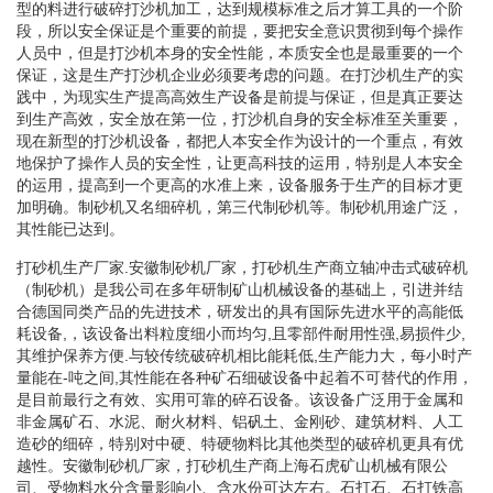
型的料进行破碎打沙机加工，达到规模标准之后才算工具的一个阶
段，所以安全保证是个重要的前提，要把安全意识贯彻到每个操作
人员中，但是打沙机本身的安全性能，本质安全也是最重要的一个
保证，这是生产打沙机企业必须要考虑的问题。在打沙机生产的实
践中，为现实生产提高高效生产设备是前提与保证，但是真正要达
到生产高效，安全放在第一位，打沙机自身的安全标准至关重要，
现在新型的打沙机设备，都把人本安全作为设计的一个重点，有效
地保护了操作人员的安全性，让更高科技的运用，特别是人本安全
的运用，提高到一个更高的水准上来，设备服务于生产的目标才更
加明确。制砂机又名细碎机，第三代制砂机等。制砂机用途广泛，
其性能已达到。
打砂机生产厂家.安徽制砂机厂家，打砂机生产商立轴冲击式破碎机
（制砂机）是我公司在多年研制矿山机械设备的基础上，引进并结
合德国同类产品的先进技术，研发出的具有国际先进水平的高能低
耗设备,，该设备出料粒度细小而均匀,且零部件耐用性强,易损件少,
其维护保养方便.与较传统破碎机相比能耗低,生产能力大，每小时产
量能在-吨之间,其性能在各种矿石细破设备中起着不可替代的作用，
是目前最行之有效、实用可靠的碎石设备。该设备广泛用于金属和
非金属矿石、水泥、耐火材料、铝矾土、金刚砂、建筑材料、人工
造砂的细碎，特别对中硬、特硬物料比其他类型的破碎机更具有优
越性。安徽制砂机厂家，打砂机生产商上海石虎矿山机械有限公
司、受物料水分含量影响小、含水份可达左右。石打石、石打铁高