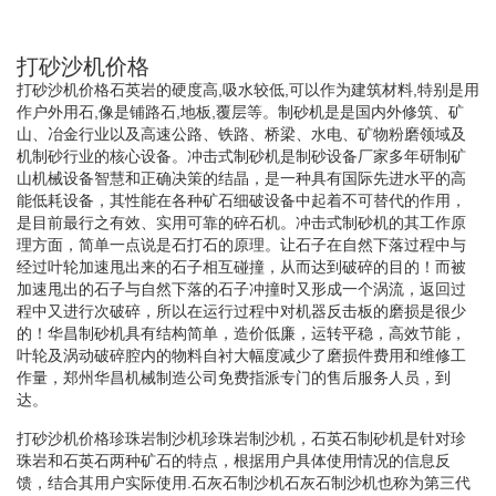
打砂沙机价格
打砂沙机价格石英岩的硬度高,吸水较低,可以作为建筑材料,特别是用
作户外用石,像是铺路石,地板,覆层等。制砂机是是国内外修筑、矿
山、冶金行业以及高速公路、铁路、桥梁、水电、矿物粉磨领域及
机制砂行业的核心设备。冲击式制砂机是制砂设备厂家多年研制矿
山机械设备智慧和正确决策的结晶，是一种具有国际先进水平的高
能低耗设备，其性能在各种矿石细破设备中起着不可替代的作用，
是目前最行之有效、实用可靠的碎石机。冲击式制砂机的其工作原
理方面，简单一点说是石打石的原理。让石子在自然下落过程中与
经过叶轮加速甩出来的石子相互碰撞，从而达到破碎的目的！而被
加速甩出的石子与自然下落的石子冲撞时又形成一个涡流，返回过
程中又进行次破碎，所以在运行过程中对机器反击板的磨损是很少
的！华昌制砂机具有结构简单，造价低廉，运转平稳，高效节能，
叶轮及涡动破碎腔内的物料自衬大幅度减少了磨损件费用和维修工
作量，郑州华昌机械制造公司免费指派专门的售后服务人员，到
达。
打砂沙机价格珍珠岩制沙机珍珠岩制沙机，石英石制砂机是针对珍
珠岩和石英石两种矿石的特点，根据用户具体使用情况的信息反
馈，结合其用户实际使用.石灰石制沙机石灰石制沙机也称为第三代