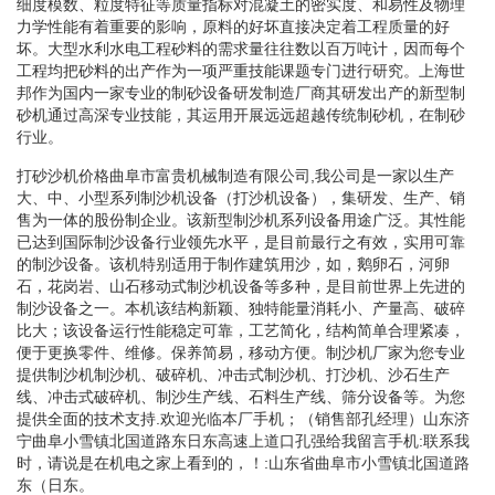
细度模数、粒度特征等质量指标对混凝土的密实度、和易性及物理
力学性能有着重要的影响，原料的好坏直接决定着工程质量的好
坏。大型水利水电工程砂料的需求量往往数以百万吨计，因而每个
工程均把砂料的出产作为一项严重技能课题专门进行研究。上海世
邦作为国内一家专业的制砂设备研发制造厂商其研发出产的新型制
砂机通过高深专业技能，其运用开展远远超越传统制砂机，在制砂
行业。
打砂沙机价格曲阜市富贵机械制造有限公司,我公司是一家以生产
大、中、小型系列制沙机设备（打沙机设备），集研发、生产、销
售为一体的股份制企业。该新型制沙机系列设备用途广泛。其性能
已达到国际制沙设备行业领先水平，是目前最行之有效，实用可靠
的制沙设备。该机特别适用于制作建筑用沙，如，鹅卵石，河卵
石，花岗岩、山石移动式制沙机设备等多种，是目前世界上先进的
制沙设备之一。本机该结构新颖、独特能量消耗小、产量高、破碎
比大；该设备运行性能稳定可靠，工艺简化，结构简单合理紧凑，
便于更换零件、维修。保养简易，移动方便。制沙机厂家为您专业
提供制沙机制沙机、破碎机、冲击式制沙机、打沙机、沙石生产
线、冲击式破碎机、制沙生产线、石料生产线、筛分设备等。为您
提供全面的技术支持.欢迎光临本厂手机；（销售部孔经理）山东济
宁曲阜小雪镇北国道路东日东高速上道口孔强给我留言手机:联系我
时，请说是在机电之家上看到的，！:山东省曲阜市小雪镇北国道路
东（日东。