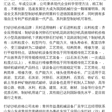
汇达.亿。年成立以来，公司秉承现代企业科学管理方法，精工制
造，不断创新，迅速发展壮大成为我国机械行业一颗璀璨明珠。阅
读全文系列新型制砂机黎的明重科引进德国最新技术，同时拥有多
项自主专利产权的最新一代产品。系列新型制砂机可靠性。
打砂沙机价格品牌：天时适用物料：矿石进料粒度：出料粒度：齐
全应用领域：制砂设备河卵石打砂机花岗岩制沙机高效细碎机价格
大小型高效细碎机？求购河卵石打砂机？花岗岩制沙机？制砂机具
有：出料粒度小、粒型均匀、生产能力大、锤头寿命长、配套功率
小、变三级破碎为二级破碎、工艺简化、结构简单、维修方便、运
行平稳等特点。该制砂机设备投资低于同等规模传统工艺装备－，
产出效率高于同等规模传统工艺装备－（以石灰石为例：一次成品
粒度占以上）。长期运行维修费用低于同等规模传统工艺装备－，
细碎机破碎机产品特点：该设备运行性能稳定可靠，工艺简化，结
构简单，维修方便。生产能力大，锤头使用寿命长。广泛适用于花
岗岩、玄武岩、石灰岩、河卵石、水泥熟料、石英石、铁矿石、铝
矾土等多种矿物的细式破碎。该设备也是用于机制人工制砂、高等
级公路、铁路、水利、机场、建筑、水泥、耐材、治金等行业生产
优质石料。制砂机用途广泛，其性能已达到国际领先水平，是目前
最行之有效。
打砂沙机价格公司名称：青州市益晟机械设备厂吴学江总经理联系
山东山东省青州市黄楼镇街道办事处东坝工业园山东打砂（沙）机