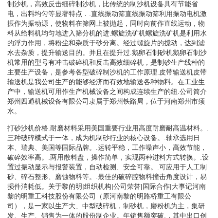
制沙机，高效反击细碎制沙机，比传统的制沙机设备具有节能省
电，出料均匀等显著特点．.直线振动筛直线振动筛利用振动电机激
振作为振动源，使物料在筛网上被抛起，同时向前作直线运动，物
料从给料机均匀地进入筛分机的进.螺旋洗矿机螺旋洗矿机是利用水
的浮力作用，将粉尘和杂质于砂分离。经过螺旋片的搅动，达到滤
水去杂质，提升输送目的。并且在提升过.鹅卵石制砂机鹅卵石制沙
机常用的型号有冲击破碎机和反击高效细碎机，是制砂生产线种的
主要生产设备，是参考各型破碎制沙机的工作原理.皮带输送机皮带
输送机是我公司生产的能够经济而有效地输送各种物料。在工业生
产中，输送机可用作生产机械设备之间构成连续生产的纽.公司简介
郑州四通机械设备有限公司隶属于郑州铁路局，位于河南郑州市须
水。
打砂沙机价格.耐磨材料采用美国重要行业用高度耐磨耐高温材料。.
三种破碎模式于一体，成为机制砂行业的核心设备。.轴承选用日
本、瑞典、美国等国际品牌。.运转平稳，工作噪声小，高效节能，
破碎效率高。.两用散料盘，操作简单，实现两种进料方式转换。.设
置过振动显示与报警装置，自动检测、安全可靠。.可应用于人工制
砂、碎石整形、磨蚀物料等。.最佳的破碎腔物料撞击角度设计，易
损件消耗低。关于黎的明|组织机构|公司荣誉|国际合作|大事记河南
黎的明重工科技股份有限公司（原河南黎的明路桥重工有限公
司），是一家以生产大、中型破碎机，制砂机，磨粉机为主，集研
发、生产、销售为一体的股份制企业。年销售额突破.，其中出口创