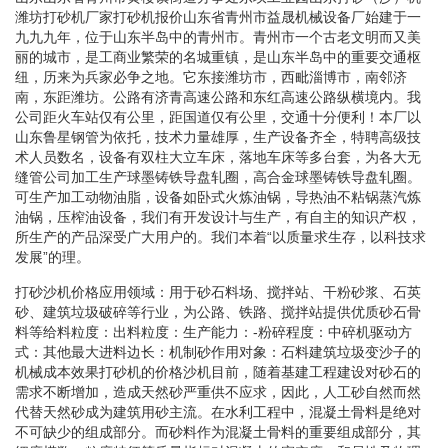
潍坊打砂机厂家打砂机报价山东省青州市益晟机械设备厂始建于一
九九九年，位于山东半岛中的青州市。青州市一个古老文明而又美
丽的城市，是工商业繁荣的名城重镇，是山东半岛中的重要交通枢
纽，历来为兵家必争之地。它东接潍坊市，西毗淄博市，南邻济
南，东距潍坊。公路有济青高速公路和东红高速公路纵横境内。我
公司距火车站仅有公里，距国道仅有公里，交通十分便利！本厂以
山东鲁星钢管为依托，技术力量雄厚，生产设备齐全，特聘高级技
术人员数名，设备有双柱大立车床，落地车床等多台套，为各大无
缝管公司加工生产球墨铸铁导盘轧圈，高合金球墨铸铁导盘轧圈。
可生产加工动物油脂，设备如卧式火炼油锅，导热油不粘锅蒸汽炼
油锅，压榨油设备，我们有开发设计与生产，有自主的知识产权，
所生产的产品深受广大用户的。我们本着“以质量求生存，以科技求
发展”的理。
打砂沙机价格应用领域：用于砂石料场、搅拌站、干粉砂浆、石英
砂、建筑垃圾破碎等行业，为公路、铁路、搅拌站提供优质砂石骨
料等给料粒度：出料粒度：生产能力：-粉碎程度：中碎机驱动方
式：其他最大进料边长：机制砂作用对象：石料建筑垃圾变沙子的
机械成本效果打砂机的价格沙机目前，随着基建工程建设对砂石的
需求不断增加，造成天然砂严重供不应求，因此，人工砂自然而然
代替天然砂成为建筑用砂主流。在水利工程中，混凝土骨料是绝对
不可缺少的组成部分。而砂料作为混凝土骨料的重要组成部分，其