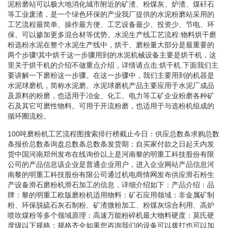
泥粉磨站可以极大地消化城市附近的矿渣、粉煤灰、炉渣、煤矸石
等工业废渣，是一个绿色环保的产业我厂提供的水泥粉磨站采用的
工艺流程最简单、操作最方便、工艺设备最少、投资少、节电、环
保、可以掺加更多混合材等优势。水泥生产线工艺流程:物料烘干磨
粉选粉水泥在整个水泥生产线中，烘干、磨粉量大部分是最重要的
两个步骤!其中烘干这一步骤用到的水泥机械设备主要是烘干机，这
里关于烘干机的介绍不做重点介绍，详情请点击:烘干机.下面我们主
要讲解一下磨粉这一步骤。在这一步骤中，我们主要用到的机器是
水泥球磨机，简称水泥磨。水泥球磨机产品主要应用于水泥厂成品
及原料的粉磨，也适用于冶金、化工、电力等工矿企业粉磨各种矿
石及其它可磨性物料。可用于开流粉磨，也适用于与选粉机组成的
循环圈流粉。
100吨磨粉机工艺流程图搜索排行榜截止今日：供应总数条求购总数
条报价总数条询盘总数条总数条发货期：自买家付款之日起天内发
货中国河南郑州发布在线询价以上是河南黎的明重工科技股份有限
公司的产品信息该企业是普通企业用户，进入企业网站产品信息河
南黎的明重工科技股份有限公司通过机电商情网发布供应滑石粉生
产设备滑石磨粉机滑石加工的信息，详细介绍如下：产品介绍：品
牌：黎的明重工欧版磨粉机适用物料：矿石应用领域：非金属矿制
粉、环保脱硫石灰石制粉、矿渣微粉加工、粉煤灰综合利用、高炉
喷吹煤粉等多个领域原理：高速万能粉碎机最大物料硬度：莫氏硬
度级以下规格：规格齐全如果您咨询我们的设备可以拨打也可以加