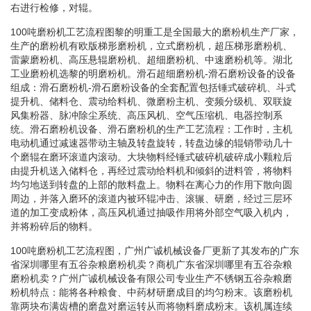
右进行检修，对辊。
100吨磨粉机工艺流程图黎的明重工是全国最大的磨粉机生产厂家，
生产的磨粉机有欧版梯形磨粉机，立式磨粉机，超压梯形磨粉机、
雷蒙磨粉机、高压悬辊磨粉机、超细磨粉机、中速磨粉机等。湖北
工业磨粉机选黎的明磨粉机。滑石超细磨粉机-滑石磨粉设备的设备
组成：滑石磨粉机-滑石磨粉设备的全套配置包括锤式破碎机、斗式
提升机、储料仓、震动给料机、微磨粉主机、变频分级机、双联旋
风集粉器、脉冲除尘系统、高压风机、空气压缩机、电器控制系
统。滑石磨粉机设备、滑石磨粉机的生产工艺流程：工作时，主机
电动机通过减速器带动主轴及转盘旋转，转盘边缘的辊销带动几十
个磨辊在磨环滚道内滚动。大块物料经锤式破碎机破碎成小颗粒后
由提升机送入储料仓，再经过震动给料机和倾斜的进料管，将物料
均匀地送到转盘的上部的散料盘上。物料在离心力的作用下散向圆
周边，并落入磨环的滚道内被环辊冲击、滚辗、研磨，经过三层环
道的加工变成粉体，高压风机通过抽吸作用将外部空气吸入机内，
并将粉碎后的物料。
100吨磨粉机工艺流程图，广州广诚机械设备厂更新了其发布的广东
省深圳哪里有五谷杂粮磨粉机卖？商机广东省深圳哪里有五谷杂粮
磨粉机卖？广州广诚机械设备有限公司专业生产不锈钢五谷杂粮磨
粉机特点：能将各种粮食、中药材研磨成目的均匀粉末。该磨粉机
靠两块布满齿槽的磨盘对磨运转从而将物料磨成粉末。该机属连续