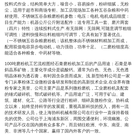
投料式作业，结构简单大方，噪音小，容易操作，粉碎细腻，无粉
尘，适用于超市和商场专柜、加工店现场加工各种五谷杂粮和中药
材使用。不锈钢五谷杂粮磨粉机参数：电压：电机.电机成品细度：
目生产能力：机器公斤公斤附送配件：送专用工具一套、磨片两套
（四片）特性：连续投料式生产.有无筛网：无筛网,可随意调节粗细
可调性：进料快慢和出料粗细均可调节，它具有如下显著优点。
（一不锈钢五谷杂粮磨粉机：该机整体由不锈钢材料精加工而成，
配用双值电容异步电动机，动力强劲，功率十足。（二磨粉细度高:
能适合各种粮食、中药材等物。
100吨磨粉机工艺流程图经石膏磨粉机加工后的产品用途：石膏是单
斜晶系矿物，主要化学成分是硫酸钙。通常为白色、无色，无色透
明晶体称为透石膏，有时因含杂质而成灰、浅.新型给料公司是一家
专门从事粉体工业微粉设备研发和制造的高新技术企业,在业界有微
粉专家之美誉。公司主要产品是系列微粉磨机，工业磨粉机及配套
的锤式破碎机、鄂式破碎机等。产品用途广泛，可用于矿山、建
筑、建材、化工、公路等行业进行粗碎、细碎及微粉作业。协科成
立以来，始终坚持科学的发展观，重视高新科技的投入，拥有一流
的技术研发人员，使上海协科机械有限公司在行业中一直保持着领
先的优势。公司位于上海浦东新区，周围交通便利，环境幽雅。公
司产品不仅在国内拥有众多客户，而且销往欧洲、中东、南亚、南
美、非洲等几十个国家。赢得了国内外客户的一致。