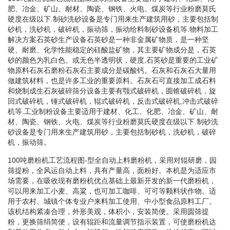
肥、冶金、矿山、耐材、陶瓷、钢铁、火电、煤炭等行业粉磨莫氏
硬度在级以下.制砂洗砂设备是专门用来生产建筑用砂，主要包括制
砂机，洗砂机，破碎机，振动筛，振动给料制砂设备机等.物料加工
解决方案石英砂生产设备石英砂是一种非金属矿物质，是一种坚
硬、耐磨、化学性能稳定的硅酸盐矿物，其主要矿物成分是，石英
砂的颜色为乳白色、或无色半透明状，硬度,石英砂是重要的工业矿
物原料石灰石磨粉石灰石主要成分是碳酸钙。石灰和石灰石大量用
做建筑材料，也是许多工业的重要原料。石灰石可直接加工成石料
和烧制成生石灰破碎筛分设备主要有颚式破碎机，圆锥破碎机，旋
回式破碎机，锤式破碎机，辊式破碎机，反击式破碎机,冲击式破碎
机等.工业制粉设备主要适用于建材、化工、化肥、冶金、矿山、耐
材、陶瓷、钢铁、火电、煤炭等行业粉磨莫氏硬度在级以下.制砂洗
砂设备是专门用来生产建筑用砂，主要包括制砂机，洗砂机，破碎
机，振动筛。
100吨磨粉机工艺流程图-型全自动上料磨粉机，采用对辊研磨，园
筛提粉，全风运自动上料，具有产量高，面粉好。本机是为适应市
场需要，在吸收现有磨粉机优点基础上最新开发的新一代磨粉机，
可以用来加工小麦、高粱，也可加工咖啡、可可等颗料状作物。适
用于农村、城镇个体专业户来料加工使用、中小型食品原料工厂。
该机结构紧凑合理，外形美观，体积小，安装简便。采用圆筛提
粉，更换筛绢简便，设有辊距和流量调节指示装置，可使磨粉机达