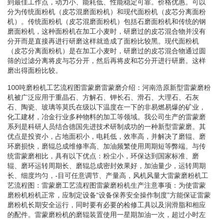
到最佳工作点，动力小、能耗低、性能稳定可靠。价格优惠。可以
分为传统面粉机（皮芯混磨面粉机）和现代面粉机（皮芯分离面粉
机）。传统面粉机（皮芯混磨面粉机）包括石磨面粉机和传统的钢
磨面粉机，这种面粉机在加工小麦时，研磨过的皮芯混合物并没有
分开而是直接再进行研磨这样就造成了面粉比较黑。现代面粉机
（皮芯分离面粉机）是在加工小麦时，研磨过的皮芯混合物通过圆
筛的过滤分离将皮与芯分开，然后再将皮和芯分开进行研磨。这样
磨出得面粉比较。
100吨磨粉机工艺流程图雷蒙磨雷蒙磨介绍：河南浩原新型雷蒙磨粉
机被广泛应用于重晶石、方解石、钾长石、滑石、大理石、石灰
石、陶瓷、玻璃等莫氏在级以下温度在一下的非易燃易爆的矿业，
化工建材，冶金行业多种物料的加工等领域。我公司生产的雷蒙磨
系列是科研人员结合德国先进技术研制成功的一种新型雷蒙磨。其
优点是投资小，占地面积小，电耗低，效率高，并解决了磨辊、磨
环磨损快，磨辊总成维修率高、加油频繁使用周期短等弊端。与传
统雷蒙磨相比，具有以下优点：粉尘小，环保达到国家标准、磨
辊、磨环运转周期长、磨辊总成密封效果好，加油量少，运转周期
长、细度均匀，-目可任意调节、产量高，风机风量大雷蒙磨粉机工
艺流程图：雷蒙磨工艺流程图雷蒙磨粉机生产注意事项：为使雷蒙
磨粉机粉机正常，应制定设备“设备保养安全操作制度”方能保证雷蒙
磨粉机长期安全运行，同时要有必要的检修工具以及润滑脂和相应
的配件。雷蒙磨粉机的磨辊装置使用一星期加油一次，超过小时左