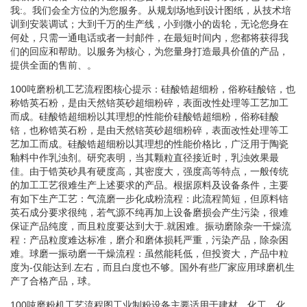
我:。我们会全方位的为您服务。从规划场地到设计图纸，从技术培
训到安装调试；大到千万的生产线，小到微小的齿轮，无论您身在
何处，只需一通电话或者一封邮件，在最短时间内，您都将获得我
们的回应和帮助。以服务为核心，为您量身打造最具价值的产品，
提供全面的售前、。
100吨磨粉机工艺流程图核心提示：硅酸锆超细粉，俗称硅酸锫，也
称锆英石粉，是由天然锫英砂超细粉碎，表面改性处理等工艺加工
而成。硅酸锆超细粉以其理想的性能价硅酸锆超细粉，俗称硅酸
锫，也称锆英石粉，是由天然锫英砂超细粉碎，表面改性处理等工
艺加工而成。硅酸锆超细粉以其理想的性能价格比，广泛用于陶瓷
釉料中作乳浊剂。研究表明，当其颗粒直径接近时，乳浊效果最
佳。由于锆英砂具有硬度高，其密度大，强度高等特点，一般传统
的加工工艺很难生产上述要求的产品。根据原料及设备条件，主要
有如下生产工艺：气流磨一步化成粉流程：此流程简短，但原料锫
英石成分要求很纯，若气源不纯再加上设备磨损会产生污染，很难
保证产品纯度，而且粒度要达到大于.就困难。振动磨除杂一干燥流
程：产品粒度难达标准，磨介和磨体损耗严重，污染产品，除杂困
难。球磨一振动磨一干燥流程：虽然能耗低，但投资大，产品中粒
度为-仅能达到.左右，而且白度也不够。国外有些厂家应用球磨机生
产了合格产品，球。
100吨磨粉机工艺流程图工业制粉设备主要适用于建材、化工、化