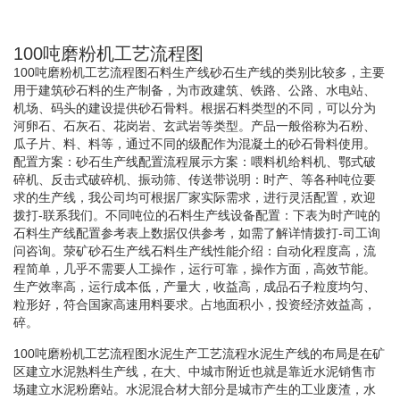
100吨磨粉机工艺流程图
100吨磨粉机工艺流程图石料生产线砂石生产线的类别比较多，主要
用于建筑砂石料的生产制备，为市政建筑、铁路、公路、水电站、
机场、码头的建设提供砂石骨料。根据石料类型的不同，可以分为
河卵石、石灰石、花岗岩、玄武岩等类型。产品一般俗称为石粉、
瓜子片、料、料等，通过不同的级配作为混凝土的砂石骨料使用。
配置方案：砂石生产线配置流程展示方案：喂料机给料机、鄂式破
碎机、反击式破碎机、振动筛、传送带说明：时产、等各种吨位要
求的生产线，我公司均可根据厂家实际需求，进行灵活配置，欢迎
拨打-联系我们。不同吨位的石料生产线设备配置：下表为时产吨的
石料生产线配置参考表上数据仅供参考，如需了解详情拨打-司工询
问咨询。荥矿砂石生产线石料生产线性能介绍：自动化程度高，流
程简单，几乎不需要人工操作，运行可靠，操作方面，高效节能。
生产效率高，运行成本低，产量大，收益高，成品石子粒度均匀、
粒形好，符合国家高速用料要求。占地面积小，投资经济效益高，
碎。
100吨磨粉机工艺流程图水泥生产工艺流程水泥生产线的布局是在矿
区建立水泥熟料生产线，在大、中城市附近也就是靠近水泥销售市
场建立水泥粉磨站。水泥混合材大部分是城市产生的工业废渣，水