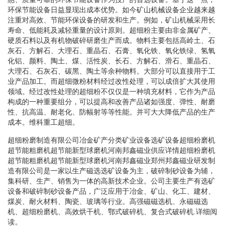
环保节能设备日益显现出成本优势。如今矿山机械设备企业越来越
注重对高效、节能环保设备的研发和生产。例如，矿山机械采用长
寿命、低能耗及减轻重量的设计原则。超细粉主要由非金属矿产、
硬质石料以及有机物破碎研磨生产而成。物料主要包括高岭土、石
灰石、方解石、大理石、重晶石、石膏、氧化铁、氧化铁绿、氢氧
化铝、颜料、陶土、煤、活性炭、长石、方解石、滑石、重晶石、
大理石、石灰石、碳黑、陶土等余种物料。大部分可以直接用于工
业产品加工。而超细微粉材料经过改性处理，可以成倍扩大其使用
领域。经过改性处理的超细粉不仅仅是一种填充材料，它作为产品
构成的一种重要组分，可以提高和改善产品诸如强度、弹性、耐磨
性、抗高温、耐老化、防幅射等等性能。并可大大降低产品的生产
成本。维科重工超细。
超细粉磨制造有限公司冶金矿产分类矿业设备选矿设备超细粉磨机
超节能粗磨机超节能新型球磨机河南邦鑫磁业供应详情超细粉磨机
超节能粗磨机超节能新型球磨机河南邦鑫磁业郑州邦鑫磁业研发制
造有限公司是一家以生产磁选选矿设备为主，破碎制砂设备为辅，
集科研、生产、销售为一体的高新技术企业。公司主要生产有选矿
设备和破碎制砂设备产品，广泛应用于冶金、矿山、化工、建材、
煤炭、耐火材料、陶瓷、玻璃等行业。高强磁磁选机、永磁磁选
机、超细粉磨机、高效烘干机、鄂式破碎机、复合式破碎机.详细阅
读。