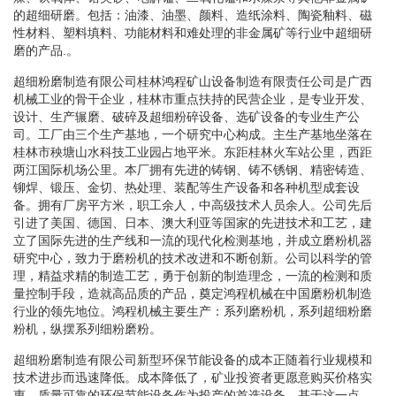
的超细研磨。包括：油漆、油墨、颜料、造纸涂料、陶瓷釉料、磁
性材料、塑料填料、功能材料和难处理的非金属矿等行业中超细研
磨的产品.。
超细粉磨制造有限公司桂林鸿程矿山设备制造有限责任公司是广西
机械工业的骨干企业，桂林市重点扶持的民营企业，是专业开发、
设计、生产辗磨、破碎及超细粉碎设备、选矿设备的专业生产公
司。工厂由三个生产基地，一个研究中心构成。主生产基地坐落在
桂林市秧塘山水科技工业园占地平米。东距桂林火车站公里，西距
两江国际机场公里。本厂拥有先进的铸钢、铸不锈钢、精密铸造、
铆焊、锻压、金切、热处理、装配等生产设备和各种机型成套设
备。拥有厂房平方米，职工余人，中高级技术人员余人。公司先后
引进了美国、德国、日本、澳大利亚等国家的先进技术和工艺，建
立了国际先进的生产线和一流的现代化检测基地，并成立磨粉机器
研究中心，致力于磨粉机的技术改进和不断创新。公司以科学的管
理，精益求精的制造工艺，勇于创新的制造理念，一流的检测和质
量控制手段，造就高品质的产品，奠定鸿程机械在中国磨粉机制造
行业的领先地位。鸿程机械主要生产：系列磨粉机，系列超细粉磨
粉机，纵摆系列细粉磨粉。
超细粉磨制造有限公司新型环保节能设备的成本正随着行业规模和
技术进步而迅速降低。成本降低了，矿业投资者更愿意购买价格实
惠、质量可靠的环保节能设备作为投产的首选设备。基于这一点，