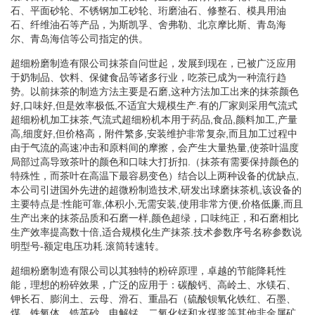
石、平面砂轮、不锈钢加工砂轮、珩磨油石、修整石、模具用油
石、纤维油石等产品，为斯凯孚、舍弗勒、北京摩比斯、青岛海
尔、青岛海信等公司指定的供。
超细粉磨制造有限公司抹茶自问世起，发展到现在，已被广泛应用
于奶制品、饮料、保健食品等诸多行业，吃茶已成为一种流行趋
势。以前抹茶的制造方法主要是石磨,这种方法加工出来的抹茶颜色
好,口味好,但是效率极低,不适宜大规模生产.有的厂家则采用气流式
超细粉机加工抹茶,气流式超细粉机本用于药品,食品,颜料加工,产量
高,细度好,但价格高，附件繁多,安装维护非常复杂,而且加工过程中
由于气流的高速冲击和原料间的摩擦，会产生大量热量,使茶叶温度
局部过高导致茶叶的颜色和口味大打折扣.（抹茶有需要保持颜色的
特殊性，而茶叶在高温下最容易变色）结合以上两种设备的优缺点,
本公司引进国外先进的超微粉制造技术,研发出球磨抹茶机,该设备的
主要特点是:性能可靠,体积小,无需安装,使用非常方便,价格低廉,而且
生产出来的抹茶品质和石磨一样,颜色超绿，口味纯正，和石磨相比
生产效率提高数十倍,适合规模化生产抹茶.技术参数序号名称参数说
明型号-额定电压功耗.滚筒转速转。
超细粉磨制造有限公司以其独特的粉碎原理，卓越的节能降耗性
能，理想的粉碎效果，广泛的应用于：碳酸钙、高岭土、水镁石、
钾长石、膨润土、云母、滑石、重晶石（硫酸钡氧化铁红、石墨、
煤、铁氧体、锆英砂、电解锰、二氧化锰和水煤浆等其他非金属矿