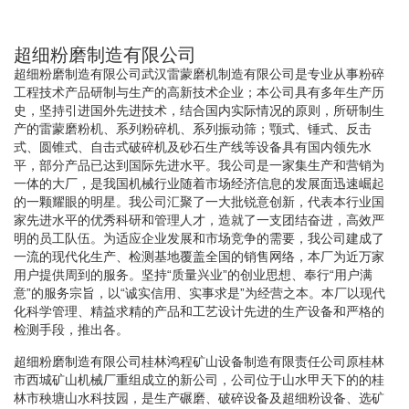
超细粉磨制造有限公司
超细粉磨制造有限公司武汉雷蒙磨机制造有限公司是专业从事粉碎
工程技术产品研制与生产的高新技术企业；本公司具有多年生产历
史，坚持引进国外先进技术，结合国内实际情况的原则，所研制生
产的雷蒙磨粉机、系列粉碎机、系列振动筛；颚式、锤式、反击
式、圆锥式、自击式破碎机及砂石生产线等设备具有国内领先水
平，部分产品已达到国际先进水平。我公司是一家集生产和营销为
一体的大厂，是我国机械行业随着市场经济信息的发展面迅速崛起
的一颗耀眼的明星。我公司汇聚了一大批锐意创新，代表本行业国
家先进水平的优秀科研和管理人才，造就了一支团结奋进，高效严
明的员工队伍。为适应企业发展和市场竞争的需要，我公司建成了
一流的现代化生产、检测基地覆盖全国的销售网络，本厂为近万家
用户提供周到的服务。坚持“质量兴业”的创业思想、奉行“用户满
意”的服务宗旨，以“诚实信用、实事求是”为经营之本。本厂以现代
化科学管理、精益求精的产品和工艺设计先进的生产设备和严格的
检测手段，推出各。
超细粉磨制造有限公司桂林鸿程矿山设备制造有限责任公司原桂林
市西城矿山机械厂重组成立的新公司，公司位于山水甲天下的的桂
林市秧塘山水科技园，是生产碾磨、破碎设备及超细粉设备、选矿