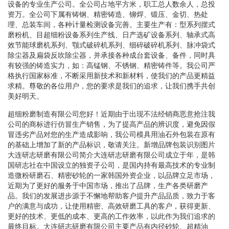
设备的专业生产公司。全公司占地平方米，职工总人数余人，总投
资万。全公司下属有铸钢、精密铸造、铆焊、锻压、金切、热处
理、总装车间，各种计量检测设备完善。主要生产有：型系列摆式
磨粉机、目超细粉设备系列生产线、日产选矿设备系列、轴承式高
效节能球磨机系列、颚式破碎机系列、细碎破碎机系列、脉冲袋式
除尘器及扁袋反吹除尘器，并承接各种成台套设备、备件，同时具
有较强的铸造实力，如：高锰钢、不锈钢、精密铸件等。我公司严
格执行国家标准，不断采用新技术和新材料，使我们的产品更精益
求精。尊敬的各位用户，您的要求是我们的追求，让我们携手共创
美好明天。
超细粉磨制造有限公司您好！近期由于出现不法经销商恶意抢注我
公司的商标进行仿冒生产销售，为了提高产品的辨识度，避免因假
冒违劣产品对您的生产造成影响，我公司模具用油石外包装在原有
的基础上增加了新的产品标识，敬请关注。新增品牌包装识别图片
大连研志研磨有限公司简介大连研志研磨有限公司成立于年，是韩
国研志社在中国设立的独资子公司，是国内持有最高技术的专业制
造微粉研磨石、精密砂轮的一家韩国外资企业，以品牌立足市场，
近期为了更好的服务于中国市场，推出了品牌，生产各类研磨产
品。我们的发展进步源于不懈地帮助客户提升产品品质，致力于客
户的满意与成功，让使用精密、高效研磨工具的客户，获得更新、
更好的技术、更低的成本、更高的工作效率，以此作为我们追求的
最终目标。大连研志研磨有限公司主要产品有内径砂轮、超精油