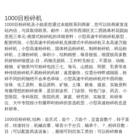
1000目粉碎机
1000目粉碎机吴小姐若您通过未能联系到商家，您可以给商家发送
站内信，与其取得联系。邮件：.杭州市西湖区文二西路蒋村花园如
意苑三单元-摇摆式粉碎机的详细资料：小型高速中药粉碎机新型，
配密闭筛。小型高速中药粉碎机克摇摆式中药粉碎机又名高速万能
粉碎机，小型高速粉碎机，固体样品粉碎机，制样粉碎机，样品粉
碎机，土壤粉碎机，体积小，结构精密，噪音较低，细度较高多数
药材粉碎细度达-目，药物无损耗，工作时无粉尘，不震动，动物、
植物、矿物类均可粉碎包括三七、海马、山慈姑、阿胶、乳香等各
种传统粉碎机不易粉碎的药材，速度极快，仅需分钟即成细面，粉
碎不同的药物绝不会串色串味，小型高速中药粉碎机对中西药物、
珍珠、化工原料、食品原料、矿物、土壤、粮食、煤炭、实验原料
有极理想的粉碎效果，是目前诊所、门诊部、特色门诊、药店、小
型医院、专科医院、医院药房、家庭、研究所、实验室、科研单
位、大中专院校小剂量即时粉碎的首选机型，小型高速粉碎机也是
科研单。
1000目粉碎机:结构：齿爪式，齿个，刀齿个，定盘齿数个，转子直
径，转速转分，机械自重，噪音小于分贝，轴承个。？,.粉碎目数：
目（可以配套风送设备），最细可到目加工类别：可以粉碎粮食