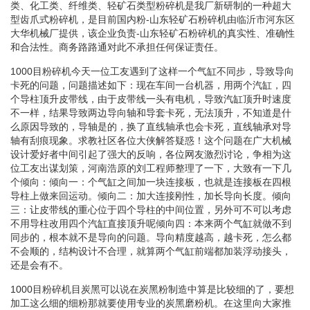
类、化工类、纤维类、轻矿石类型粉碎机是我厂新研制的一种超大
型齿爪式粉碎机，是目前国内粉-山东轻矿石粉碎机由临沂市河东区
大华机械厂提供，该企业负责-山东轻矿石粉碎机的真实性、准确性
和合法性。商务路路通对此不承担任何保证责任。
1000目粉碎机今天一位工友遇到了这样一个气缸不同步，导致导向
卡死的问题，问题描述如下：现在车间一台机器，用两个汽缸，四
个导柱顶升皮带线，由于皮带线一头有电机，导致汽缸顶升时速度
不一样，结果导致两边导向轴和导套卡死，无法顶升，不知道是什
么原因导致的，导轴是的，换了直线轴承也会卡死，直线轴承对导
轴有刮痕现象。求教社区各位大侠解答疑惑！这个问题在广大机械
设计爱好者中间引起了强大的反响，各位网友激烈讨论，争相为这
位工友出谋划策，河南浩原的刘工程师整理了一下，大致有一下几
个倾向：倾向一：个气缸之间加一块连接板，也就是连接板在四根
导柱上做来回运动。倾向二：加大连接刚性，加长导向长度。倾向
三：让皮带线的重心位于四个导柱的中间位置，另外可不可以考虑
不用导柱改用四个汽缸直接顶升呢倾向四：本来两个气缸就做不到
同步的，根本就不是导向的问题。导向精度越高，越卡死，怎么都
不会顺的，结构设计不合理，就算两个气缸前端都加装浮动接头，
还是会有不。
1000目粉碎机目炭黑可以说在炭黑粉制造中算是比较细的了，要想
加工这么细的细粉那就要使用专业的炭黑磨粉机。在这里向大家推