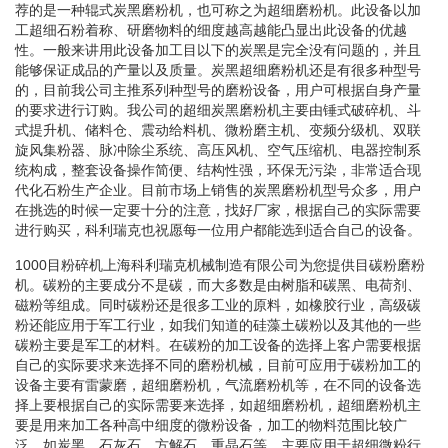
荐的是一种辊式炭黑磨粉机，也可称之为超细磨粉机。此设备以加
工超细石粉着称、研磨物料的细度越高越能凸显出此设备的优越
性。一般来讲用此设备加工目以下的炭黑是完全没有问题的，并且
能够保证成品的产量以及质量。炭黑超细磨粉机还是有很多种型号
的，目前我公司主推系列种型号的磨粉设备，用户可根据自身产量
的要求进行订购。我公司的超细炭黑磨粉机主要由锤式破碎机、斗
式提升机、储料仓、震动给料机、微粉磨主机、变频分级机、双联
旋风集粉器、脉冲除尘系统、高压风机、空气压缩机、电器控制系
统构成，整套设备操作简便、结构性强，环保无污染，非常适合现
代化石粉生产企业。目前市场上销售的炭黑磨粉机型号众多，用户
在挑选的时候一定要十分的注意，找好厂家，根据自己的实际需要
进行购买，科利瑞克也祝愿每一位用户都能选到适合自己的设备。
1000目粉碎机上海科利瑞克机械制造有限公司为您提供目碳粉磨粉
机。碳粉的主要成分不是碳，而大多数是由树脂和碳黑、电荷剂、
磁粉等组成。同时碳粉还是很多工业的原料，如橡胶行业，高级碳
粉还能应用于军工行业，如我们知道的硅藻土碳粉以及其他的一些
碳粉主要是军工的材料。在碳粉的加工设备的选择上客户需要根据
自己的实际要求来选择不同的磨粉机械，目前可应用于碳粉加工的
设备主要有雷蒙磨，超细磨粉机，气流磨粉机等，在不同的设备选
择上要根据自己的实际需要来选择，如超细磨粉机，超细磨粉机主
要是用来加工各种高中细度的微粉设备，加工的物料范围比较广
泛，如炭黑，石灰石，方解石，重晶石等，主要应用于超细微粉行