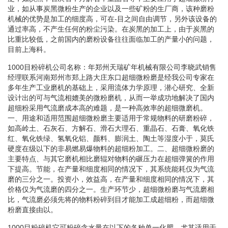
业，如从事炭黑微粉生产的企业以及一些矿粉的生厂商，该种磨粉
机械的优势是加工的细度高，可在-目之间自由调节，另外该设备的
通过率高，不产生任何的粉尘污染。在炭黑的加工上，由于炭黑的
比重比较低，之前国内的磨粉设备往往面临加工的产量小的问题，
目前上海科。
1000目粉碎机公司名称：年郑州天瑞矿年机械有限公司李晓武销售
经理联系河南郑州市郑上路大庄东口超细微粉磨是经我公司专家在
多年生产工业磨机的基础上，采用流体力学原理，潜心研究、全新
设计出的可与气流相媲美的微粉磨机，从而一举成功地解决了国内
超细粉采用气流磨成本高的难题，是一种高效率的超细微磨机。
一、用途和适用范围超细微粉磨主要适用于常规物料的研磨粉碎，
如高岭土、石灰石、方解石、滑石大理石、重晶石、石膏、氧化铁
红、氧化铁绿、氢氧化铝、颜料、膨润土、陶土等湿度小于，莫氏
硬度在级以下的非易燃易爆物料的超细粉加工。二、超细微粉磨的
主要特点、与其它磨机相比磨辊对物料的碾压力在超细弹簧的作用
下提高。节能，在产量和细度相同的情况下，其系统能耗仅为气流
磨的三分之一。投资小，效益高，在产量和细度相同的情况下，其
价格仅为气流磨的四分之一。生产环节少，超细微粉磨与气流磨相
比，气流磨必须先将的物料粉碎到目才能加工成超细粉，而超细微
粉磨直接由以。
1000目粉碎机它可粉碎含水量在以下的各种单一化肥，尤其适用于