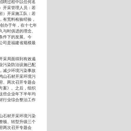
招聘过程中以任何名
）开采管理人员：若
岩）开采施工队：若
，有荒料检验经验，
资创办于年，在十七年
入与时俱进的理念、
条件下的发展。今
公司是福建省规模最
开采局面得到有效遏
业污染防治设施已配
，减少环境污染事故
鸭山石材开采环境污
府、两次召开专题会
方案》。之后，组织
这些企业年下半年均
材行业综合整治工作
山石材开采环境污染
整顿、转型升级三个
府两次召开专题会