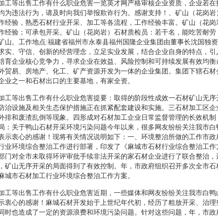
加工等出售工作有什么职业危害一览英才网严格审核企业资质，企业若在
均为违法行为，请及时向我们举报欺诈行为。感谢支持！、矿山（花岗岩
作经验，熟悉石材行业开采、加工等各流程，工作经验丰富。矿山（花岗
作经验；可承包开采。矿山（花岗岩）石材质检员：若干名，能吃苦耐劳
矿山。工作地点:福建省福州市永泰县福州国隆企业集团由董事长沈国独
求实、守信、创新的经营理念，立足实业发展，结合企业自身的特点，引
培育企业核心竞争力，寻求企业在效益、风险控制和可持续发展有效均衡
外贸易、房地产、化工、矿产资源开发为一体的企业集团。集团下辖石材
企业之一和石材出口的主要基地，有家全资。
加工等出售工作有什么职业危害提要：取得的阶段性成效一石材矿山无序
防治设施及相关生态保护措施正在抓紧配套建设和实施。三石材加工区企
外排和废渣乱倒等现象。四形成对石材加工企业日常监督管理的长效机制
局：关于鸭山石材开采环境污染问题今年以来，很多网友纷纷关注我市白
表示衷心的感谢！现将有关情况说明如下：一、环境整治所做的工作市政
行业环境综合整治工作进行部署，印发了《麻城市石材行业综合整治工作
部门对全市未取得环评审批手续非法开采的家石材企业进行了联合整治，
，矿山无序开采的局面得到了有效控制。年，市政府组织召开多次全市石
麻城市石材加工行业环境综合整治工作方案。
加工等出售工作有什么职业危害近期，一些媒体和网友纷纷关注我市白鸭
示衷心的感谢！麻城石材开发始于上世纪年代初，经历了粗放开采、治理
同时也造成了一定的资源浪费和环境污染问题。针对这些问题，年，市政