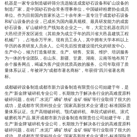
机器是一家专业制造破碎筛分洗选输送成套砂石设备和矿山设备的
制造厂家，是中国砂石协会常务理事单位，中国破碎粉磨协会成员
单位。作为目前国内首家长达二十余年来一直专注于成套砂石设备
和矿山设备的企业，已成长为国内最具规模、最具研发能力的成套
砂石设备、矿山破碎生产线知名企业之一。年，大宏立机器在四川
大邑经济开发区诞生（其前身为成立于年的四川省大邑县建筑工程
机械厂），占地余万平米。现有员工余人，其中拥有大学本科以上
学历的各类研发人员余人。公司先后投资建设现代化的研发中心、
生产中心，倾力打造集研发、生产、销售、安装、维护、培训服务
为一体的专业团队，在山东、新疆、甘肃、湖南、云南等地布局了
余个服务网点，竭诚为客户提供优质高效的服务。公司年取得了质
量体系认证，年被评为“成都市著名商标”，年获得“四川省著名商
标。
成都破碎设备制造成都市新力设备制造有限责任公司始建于年，是
生产‘新金牌’破碎机专业公司，长期致力于解决各行业的高难度原料
破碎问题，在砖厂.水泥厂.磷矿.铁矿.金矿.铜矿等行业取得了很大的
成功，是成都市‘民营科技企业’.‘国家高新技术企业’通过-标准国际质
量体系认证。生产高细破碎机、颚式破碎机、单段式破碎机、滚式
破磨机等产品.展开成都市新力设备制造有限责任公司始建于年，是
生产‘新金牌’破碎机专业公司，长期致力于解决各行业的高难度原料
破碎问题，在砖厂.水泥厂.磷矿.铁矿.金矿.铜矿等行业取得了很大的
成功，是成都市‘民营科技企业’.‘国家高新技术企业’通过-标准国际质