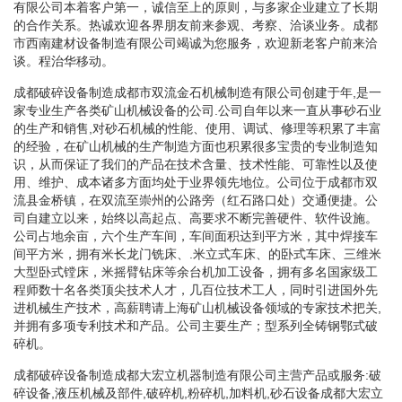
有限公司本着客户第一，诚信至上的原则，与多家企业建立了长期
的合作关系。热诚欢迎各界朋友前来参观、考察、洽谈业务。成都
市西南建材设备制造有限公司竭诚为您服务，欢迎新老客户前来洽
谈。程治华移动。
成都破碎设备制造成都市双流金石机械制造有限公司创建于年,是一
家专业生产各类矿山机械设备的公司.公司自年以来一直从事砂石业
的生产和销售,对砂石机械的性能、使用、调试、修理等积累了丰富
的经验，在矿山机械的生产制造方面也积累很多宝贵的专业制造知
识，从而保证了我们的产品在技术含量、技术性能、可靠性以及使
用、维护、成本诸多方面均处于业界领先地位。公司位于成都市双
流县金桥镇，在双流至崇州的公路旁（红石路口处）交通便捷。公
司自建立以来，始终以高起点、高要求不断完善硬件、软件设施。
公司占地余亩，六个生产车间，车间面积达到平方米，其中焊接车
间平方米，拥有米长龙门铣床、.米立式车床、的卧式车床、三维米
大型卧式镗床，米摇臂钻床等余台机加工设备，拥有多名国家级工
程师数十名各类顶尖技术人才，几百位技术工人，同时引进国外先
进机械生产技术，高薪聘请上海矿山机械设备领域的专家技术把关,
并拥有多项专利技术和产品。公司主要生产；型系列全铸钢鄂式破
碎机。
成都破碎设备制造成都大宏立机器制造有限公司主营产品或服务:破
碎设备,液压机械及部件,破碎机,粉碎机,加料机,砂石设备成都大宏立