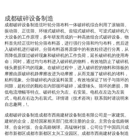
成都破碎设备制造
成都破碎设备制造弦叶轮分筛布料一体破碎机综合利用了滚轴筛、
振动筛、正弦筛、环锤式破碎机、齿辊式破碎机、可逆式破碎机六
大设备的工作原理，多年研发而成的一种高效组合式破碎设备。物
料首先经正弦叶轮分筛布料器，进行强行分筛和均匀布料，然后进
入破碎机进行破碎。分筛布料器将原煤中的有效粒径进行分离，从
而降低原煤过破碎现象和破碎机的工作负荷，延长破碎机的使用寿
命；同时，通过均匀布料进入破碎机的物料，有效地防止了破碎机
锤头磨损不均的现象。在破碎过程中，进入破碎腔的物料和筛板的
摩擦由原破碎机静摩擦改进为动摩擦，从而克服了破碎机的堵料，
粘料现象。分筛破碎机内设返料装置，有效地保证了转子与筛环的
间隙，超粒径的颗粒在内部循环破碎，减缓锤头、筛环的磨损，降
低电流增幅等特点。破碎机分为左、右安装。电机在左边为左装
式，电机在右边为右装式。详情请（技术咨询）联系我时请说明来
自志趣网，!。
成都破碎设备制造成都市西南建材设备制造有限公司是一家建筑、
建材的企业，是经国家相关部门批准注册的企业。主营合金低鉻钢
球、合金衬扳、合金高鉻钢球、高锰钢衬扳，公司位于中国四川成
都市新都区成都市新都区太兴工业园区。成都市西南建材设备制造