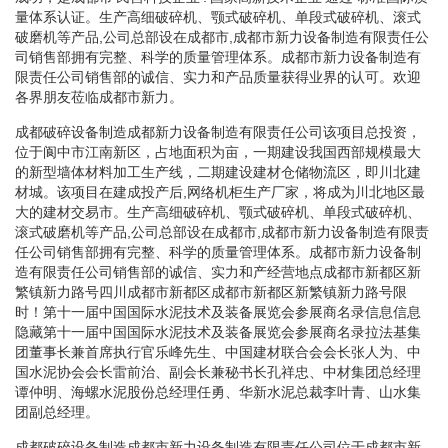
量体系认证。生产高细破碎机、颚式破碎机、单段式破碎机、滚式
破磨机等产品,公司总部设在成都市,成都市新力设备制造有限责任公
司销售部拥有完整、科学的质量管理体系。成都市新力设备制造有
限责任公司销售部的诚信、实力和产品质量获得业界的认可。欢迎
各界朋友莅临成都市新力。
成都破碎设备制造成都新力设备制造有限责任公司该项目总投资，
位于阆中市江南新区，占地面积为亩，一期建设我国西部规模最大
的新型墙体材料加工生产线，二期建设建材仓储物流区，即川北建
材城。该项目在建成投产后,网络机柜生产厂家，将成为川北地区最
大的建材交易市。生产高细破碎机、颚式破碎机、单段式破碎机、
滚式破磨机等产品,公司总部设在成都市,成都市新力设备制造有限责
任公司销售部拥有完整、科学的质量管理体系。成都市新力设备制
造有限责任公司销售部的诚信、实力和产经营地点成都市新都区新
繁镇新力路号四川成都市新都区成都市新都区新繁镇新力路号限
时！第十一届中国国际水泥技术及装备展览会参展商名录信息信息
隐藏第十一届中国国际水泥技术及装备展览会参展商名录拉法基集
团董事长兼首席执行官乐峰先生、中国建材联合会会长张人为、中
国水泥协会会长雷前治、副会长兼秘书长孔祥忠、中材集团总经理
谭仲明、海螺水泥股份总经理任勇、华新水泥总裁李叶青、山水集
团副总经理。
成都破碎设备制造成都市新力设备制造有限责任公司位于成都市新