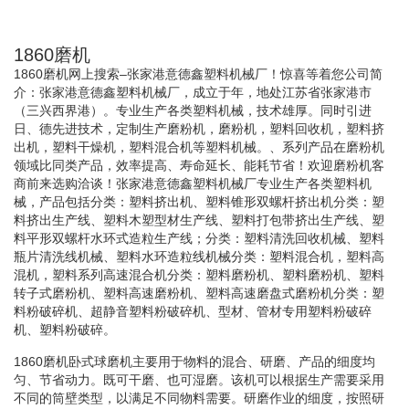
1860磨机
1860磨机网上搜索–张家港意德鑫塑料机械厂！惊喜等着您公司简
介：张家港意德鑫塑料机械厂，成立于年，地处江苏省张家港市
（三兴西界港）。专业生产各类塑料机械，技术雄厚。同时引进
日、德先进技术，定制生产磨粉机，磨粉机，塑料回收机，塑料挤
出机，塑料干燥机，塑料混合机等塑料机械。、系列产品在磨粉机
领域比同类产品，效率提高、寿命延长、能耗节省！欢迎磨粉机客
商前来选购洽谈！张家港意德鑫塑料机械厂专业生产各类塑料机
械，产品包括分类：塑料挤出机、塑料锥形双螺杆挤出机分类：塑
料挤出生产线、塑料木塑型材生产线、塑料打包带挤出生产线、塑
料平形双螺杆水环式造粒生产线；分类：塑料清洗回收机械、塑料
瓶片清洗线机械、塑料水环造粒线机械分类：塑料混合机，塑料高
混机，塑料系列高速混合机分类：塑料磨粉机、塑料磨粉机、塑料
转子式磨粉机、塑料高速磨粉机、塑料高速磨盘式磨粉机分类：塑
料粉破碎机、超静音塑料粉破碎机、型材、管材专用塑料粉破碎
机、塑料粉破碎。
1860磨机卧式球磨机主要用于物料的混合、研磨、产品的细度均
匀、节省动力。既可干磨、也可湿磨。该机可以根据生产需要采用
不同的筒壁类型，以满足不同物料需要。研磨作业的细度，按照研