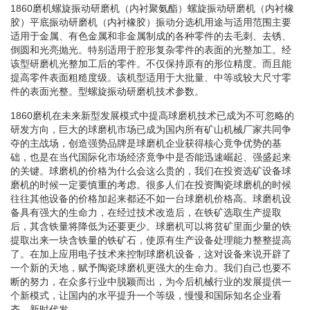
1860磨机螺旋振动研磨机（内衬聚氨酯）螺旋振动研磨机（内衬橡
胶）平底振动研磨机（内衬橡胶）振动分选机用途与适用范围主要
适用于金属、有色金属和非金属制成的各种零件的去毛刺、去锈、
倒圆和光亮抛光。特别适用于腔形复杂零件的表面的光整加工。经
该型研磨机光整加工后的零件。不仅保持原有的形位精度。而且能
提高零件表面粗糙度级。该机型适用于大批量、中等或较大尺寸零
件的表面光整。型螺旋振动研磨机技术参数。
1860磨机在未来新型发展模式中提高球磨机技术已成为不可忽略的
研发方向，巨大的球磨机市场已成为国内所有矿山机械厂家共同争
夺的主战场，创造强势品牌是球磨机企业获得核心竟争优势的基
础，也是在当代国际化市场经济竟争中是否能迅速崛起、强盛起来
的关键。球磨机的价格为什么会这么贵的，我们在投资选矿设备球
磨机的时候一定要慎重的考虑。很多人们在投资陶瓷球磨机的时候
往往其他设备的价格加起来都还不如一台球磨机价格高。球磨机设
备具有强大的生命力，在经过技术改造后，在铁矿选取生产提取
后，其含铁量将降低为还要更少。球磨机可以将贫矿里面少量的铁
提取出来一块含铁量的铁矿石，使原有生产设备处理能力整整提高
了。在加上应用电子技术来控制球磨机设备，这对设备来说开辟了
一个新的天地，赋予陶瓷球磨机更强大的生命力。我们自己也要不
断的努力，在众多行业中脱颖而出，为今后机械行业的发展提供一
个新模式，让国内的水平提升一个等级，慢慢和国际知名企业看
齐。新时代发。