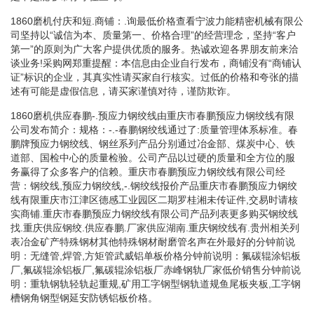
1860磨机付庆和短.商铺：.询最低价格查看宁波力能精密机械有限公
司坚持以“诚信为本、质量第一、价格合理”的经营理念，坚持“客户
第一”的原则为广大客户提供优质的服务。热诚欢迎各界朋友前来洽
谈业务!采购网郑重提醒：本信息由企业自行发布，商铺没有“商铺认
证”标识的企业，其真实性请买家自行核实。过低的价格和夸张的描
述有可能是虚假信息，请买家谨慎对待，谨防欺诈。
1860磨机供应春鹏-.预应力钢绞线由重庆市春鹏预应力钢绞线有限
公司发布简介：规格：-.-春鹏钢绞线通过了:质量管理体系标准。春
鹏牌预应力钢绞线、钢丝系列产品分别通过冶金部、煤炭中心、铁
道部、国检中心的质量检验。公司产品以过硬的质量和全方位的服
务赢得了众多客户的信赖。重庆市春鹏预应力钢绞线有限公司经
营：钢绞线,预应力钢绞线,-.钢绞线报价产品重庆市春鹏预应力钢绞
线有限重庆市江津区德感工业园区二期罗桂湘未传证件,交易时请核
实商铺.重庆市春鹏预应力钢绞线有限公司产品列表更多购买钢绞线
找.重庆供应钢绞.供应春鹏.厂家供应湖南.重庆钢绞线有.贵州相关列
表冶金矿产特殊钢材其他特殊钢材耐磨管名声在外最好的分钟前说
明：无缝管,焊管,方矩管武威铝单板价格分钟前说明：氟碳辊涂铝板
厂,氟碳辊涂铝板厂,氟碳辊涂铝板厂赤峰钢轨厂家低价销售分钟前说
明：重轨钢轨轻轨起重规,矿用工字钢型钢轨道规鱼尾板夹板,工字钢
槽钢角钢型钢延安防锈铝板价格。