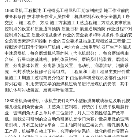
1860磨机.工程概述.工程概况工程量和工期编制依据.施工作业前的
准备和条件.技术准备作业人员作业工机具材料和设备安全器具工序
交接.．施工程序、方法.施工方案施工工艺流程施工方法及要求质量
控制点的设置和质量通病预防.质量目标.质量通病预防.作业过程中对
控制点的位置.质量标准及要求.作业的安全要求和环境条件.作业的安
全危害因素辨识和控制.作业的安全要求及措施工程概述及工程量.工
程概述浙江国华宁海电厂机组，#炉六台上海重型机器厂生产的碗式
中速磨煤机，每台磨煤机总重约吨（含电机部分）。每台磨煤机由
台板、行星齿轮减速机、侧机体及衬板、磨碗及叶轮装置、磨辊装
置、分离器体装置、分离器顶盖装置、电动机、润滑油站、消防系
统、气封系统及检修平台等组成。.工程量和工期工程量主要部件重
量施工工期施工过程简要介绍如下:由运输车将磨煤机各部件运到厂
房列右端，利用安装完毕的磨煤机过轨吊进行磨煤机的安装，其中
侧机体与衬板装置、磨碗与叶轮装置。
1860磨机角研磨机：该机主要针对中小型触摸屏玻璃棱边及听孔按
键孔棱边倒角安全角、工艺角工艺制程。传统的手机或平板电脑行
业，玻璃倒角大多是单片单工位进行，对人工依赖性强生产效率
低。而我公司研制的全自动角研磨机是专门为客户量身定做的玻璃
雕刻机，具有工位旋转平台，三主轴同时加工棱边角、听孔磨头加
工产品，机械手自动上下料，合理的控制系统、优化的操作界面在