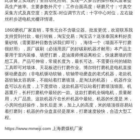
此设备上实现的了全自动化控制、实现一人多台的操作模式显著提
高生产效率。主要参数外尺寸：工作台面高度：研磨尺寸：寸真空
采集方式及真空度：真空泵-对位调节方式：十字中心对位，左右旋
丝杆步进电机光栅详情请。
1860磨机厂家直销，零售元台不含吸尘器。批发更优，欢迎联系我
支持货到付款，银行转账，淘宝交易：淘宝店？送张泰国来料好质
量砂纸（需要那种目数告诉我们即可），海绵一个（墙面不平打磨
很好用），原厂碳刷（必须用原厂的好碳刷机器才耐用）本产品主
要用于室内装修、墙壁打磨，是油漆师傅远离粉尘，快速磨墙的理
想工具。产品可伸缩，常规长度为，最长可达。不需要任何的辅助
工具即可对墙体、天花板进行打磨作业。博尔特打磨机是电机直接
驱动磨盘的（非电机驱动软轴，软轴带动磨盘的老式机器，老款机
器软轴太容易坏，不能站着打磨墙顶，是淘汰的机器），机器作业
盘可以左右度，上下度摆动，这款机器可以站着打磨墙顶墙面。机
器重斤，长杆打磨机中最轻的一款。这款打磨机全铜电机，质量耐
用，大厂品质。这款机器斤在长杆机器中最轻。机器的长度是.米，
小房间也好操作，加长后是.米，加上人的高度，米的墙顶很容易站
着打磨到：机器的作业盘直径是厘米，打磨速度较快，合适大型工
程。
https://www.mmeiji.com
上海磨煤机厂家