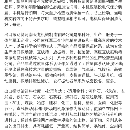
粗网，细网和弹簧有无疲劳及破损，机身各部位是否因振动而产生
损坏，需添加润滑油的部位必须加油润滑。本机应装设电气保护装
置。本机运行初期，每天至少检查地脚螺栓一次，防止松动。当电
机旋转方向不符合要求时，调整电源相序即可。电机应保证润滑良
好，每运。
出口振动筛河南天龙机械制造有限公司是集科研、生产、服务于一
体的军工企业，公司依托军工企业的精良设备和一批高素质的技术
人才，以及科学的管理模式，严格的产品质量保证体系，成为专业
生产出口振动筛、直线筛、旋振筛、筛、检验筛、高座直线振动筛
等振动筛分机械等六大系列，八十多种规格产品的生产经营型集团
公司。产品年通过质量体系认证年又通过了：质量体系认证,并不断
开发出系列高技术含量的旋振筛、直线筛、气流筛、气旋筛、高效
重型筛、振动给料斗、振动给料机、皮带输送机、斗式提升机、振
动磨机、振动排渣过滤机、仓壁振动器等系列成套设备。更多。
出口振动筛进料粒度：-处理能力：-适用物料：河卵石、花岗岩、玄
武岩、铁矿石、石灰石、石英石、煤矸石、建筑垃圾等。应用范
围：矿山、煤炭、冶炼、建材、化工、塑料、磨料、医药、化肥等
行业。直线振动筛利用振动电机激振作为振动源，使物料在筛网上
被抛起，同时向前作直线运动，物料从给料机均匀地进入筛分机的
进料口，通过多层筛网产生数种规格的筛上物、筛下物、分别从各
自的出口排出。具有耗能低、产量高、结构简单、易维修、全封闭