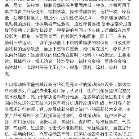
底、网架、筛粉室、橡胶震荡碗等各紧固件成一整体。本机可用于
单层或多层分级使用，结构紧凑、操作维修方便，运转平稳、噪音
低、处理物料量大、细度小、适用性强等优点。工作原理振动筛由
电动机的运转，使振动器产生激振，通过弹簧连接,使参振部分成复
旋形振动，此振动轨迹是一种复杂的空间立体曲线，该曲线在水平
投影为一圆形，在两垂直面上的投影均为椭圆形（即上下、左右、
倾斜三维运动）。调节振动器上下旋转重锤块的相位角，可改变筛
面物料的运动轨迹，当上下重锤块重叠，相们角在度时，物料从中
以向外辐散；当重锤块的相位角在度时，物料向中心聚拢。主要用
途。机械行业：粉末冶金、铸造型砂、铝镁合金粉、硬质合金粉、
磁性材料、电焊料等等化工行业：树脂、塑料、涂料、染料、填
充。
出口振动筛国盛机械设备有限公司是专业的振动筛分设备，输送给
料机械系列产品的专业制造厂家，从设计、生产到销售提供完整的
流水线服务，致力于解决各种筛分难题，在多年的发展过程中引进
国内外先进的工艺技术对原有筛分机进行改进和升级，针对客户筛
分需求进行创新，逐步发展成新乡振动筛行业的高新技术企业。主
要产品有系列三次元旋振筛分过滤机、直线振动筛、超声波振动
筛、矿用振动筛、圆振动筛、试验筛、直排筛、标准检验筛、气流
筛、气旋筛、过滤筛、拍击式标准振筛机、螺旋输送机、垂直提升
机、振动给料机、仓壁振动器等等。国盛机械设备有限公司以“先正