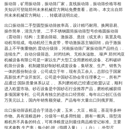
振动筛，矿用振动筛，振动筛厂家，直线振动筛，振动筛价格等相
关知识可登陆郑州未来机械官方网站免费查看，咨询-。本文出自郑
州未来机械官方网站，.，转载请说明出处。
出口振动筛二手型圆型振动筛效率高，设计精巧耐用。换网容易、
操作简单，清洗方便。.二手不锈钢圆筒振动筛型号价格圆振动筛
（震动筛）结构：主要由筛箱、激振器、悬挂（或支承）装置及电
动机等组成。电动机经三角皮带，带动激振器主轴回转，由于激振
器上不平衡重物的.震动分级筛，河南振动筛厂家振动筛产品特点：.
连续生产、自动分级筛选。.封闭结构、无粉灰溢散。.噪声.郑州鸿亚
机械设备有限公司是一家以生产大型工业用磨粉机设备、石料破碎
机筛分设备、机制建筑砂制砂机成套设备，集研发、生产、销售为
一体的股份制企业，公司成立于年，现有员工余人，总部位于国家
高新技术产业开发区。公司是中国砂石协会常任理事之一，所有产
品通过:国际质量体系认证，、系列磨粉机已经通过欧盟认证，顺利
进入欧盟市场。砂石设备是中国砂石行业推荐产品，磨粉机械获得
多项国家专利。公司具有独立的进出口经营权，每年出口创汇伍佰
万美元以上，国内年销售额突破。产品每年大量出口到俄罗斯。
出口振动筛该机适合于清选小麦，玉米，大豆，棉花，茶花等多种
作物。具有清粮选种，分级等一机多用性能，拥有一般风，筛型清
粮机所不具备的特点，可将净粮度达到最佳商品粮登记标准。主要
技术参数.生产率：每小时-吨（指喂入量）：（.台）：.外型尺