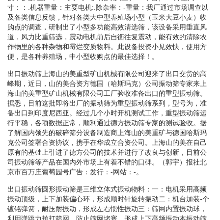
寸：：.机器重量：主要电机:.除杂率：-重量：我厂通过市场调查以
及各类信息反馈，针对各类大中型养殖场小型（玉米大豆小麦）收
购点的调查，研制出了小型多功能高效清选筛，该设备采用垂直风
道，风力比重筛选，震动电机前后自衡往复震动，能有效的清除农
作物里的各种杂物和霉烂变质物料。此设备投资小见效快，使用方
便，是各种养殖场，中小型收购点的最佳选择！。
出口振动筛上海山的美重型矿山机械有限公司迎来了出口交货的高
峰期，近日，山的美合资方德国（哈斯玛克）公司振动筛专家来上
海山的美重型矿山机械有限公司工厂验收准备出口的重型振动筛。
据悉，目前这批即将出厂的振动筛为重型振动筛系列，型号为，准
备出口到印度尼西亚。经过几个小时开机测试工作，重型振动筛运
行平稳，各项数据正常，顺利通过德方振动筛专家的测试验收。据
了解国内领先的破碎筛分设备制造商上海山的美重矿与德国哈斯玛
克公司签署合资协议，携手在华成立合资公司。上海山的美在自己
原有的基础上引进了德方公司的技术并进行了改良与创新，目前公
司振动筛等产品在国内外市场上有着不错的口碑。（郭宇）报社北
京市百万庄葡萄园号广告：发行：-网站：-。
出口振动筛圆形振动筛是三维立体式振动物料：一：电机采用高频
振动顶级，上下加装偏心环，形成顺时针旋转振动二：机台加装-个
镀铭弹簧，耐压耐振动，形成左右惯性振动三：筛网内置振动球，
利用弹跳力拍打筛网，防止筛网堵塞，形成上下高频振动本振动筛