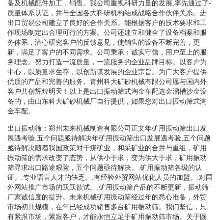
备及机械配件加工，销售。我公司重视科研力量的发展,率先通过了-
质量体系认证，并与全国各大科研机构结成战略合作伙伴关系。进
出口贸易公司建立了良好的合作关系。能根据客户的技术要求和工
作现场制定出合理可行的方案。公司还建立和健全了设备档案和服
务体系，潜心研究客户的反馈意见，使销售的设备不断完善，更
新，满足了客户的不同需求。公司秉承：诚实守信，用户至上的服
务理念。努力打造一流质量，一流服务的企业品牌目标。以客户为
中心，以质量求生存，以创新谋发展的企业宗旨。为广大客户提供
优质的产品和完善的服务。青州科大矿砂机械有限公司愿与国内外
客户共创辉煌明天！以上是出口振动筛式淘金车配选金溜槽沙金设
备的，由山东科大矿砂机械厂自行提供，如果您对出口振动筛式淘
金车配。
出口振动筛：郑州未来机械制造有限公司正文年矿用振动筛出口发
展遇考验,五个问题亟待解决年矿用振动筛出口发展遇考验,五个问题
亟待解决随着我国政策对于煤矿业，和采矿业的合并与重组，矿用
振动筛的需求改变了态势，从供小于求，变为供大于求，矿用振动
筛寻求出口路途艰险，五个问题亟待解决。.矿用振动筛各级的认
证。.专业语言人才的缺乏。.有经验外贸网站优化人员的加盟。.对国
外网站推广市场的跃跃欲试。.矿用振动筛产品的不断更新，振动筛
厂家诚信度的提升。未来机械矿用振动筛经过年的悉心准备，外贸
市场初具规模，在年已经成功销售多台矿用振动筛。我们坚信，只
有紧跟市场，紧跟客户，才能永恒立足于矿用振动筛市场。关于圆