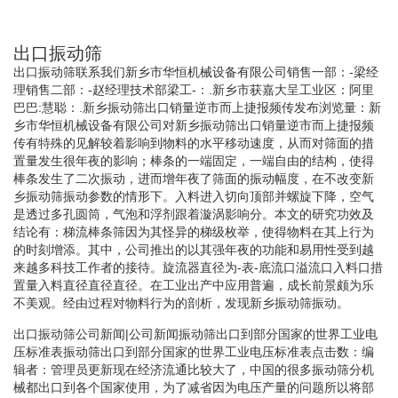
出口振动筛
出口振动筛联系我们新乡市华恒机械设备有限公司销售一部：-梁经
理销售二部：-赵经理技术部梁工-：.新乡市获嘉大呈工业区：阿里
巴巴:慧聪：.新乡振动筛出口销量逆市而上捷报频传发布浏览量：新
乡市华恒机械设备有限公司对新乡振动筛出口销量逆市而上捷报频
传有特殊的见解较着影响到物料的水平移动速度，从而对筛面的措
置量发生很年夜的影响；棒条的一端固定，一端自由的结构，使得
棒条发生了二次振动，进而增年夜了筛面的振动幅度，在不改变新
乡振动筛振动参数的情形下。入料进入切向顶部并螺旋下降，空气
是透过多孔圆筒，气泡和浮剂跟着漩涡影响分。本文的研究功效及
结论有：梯流棒条筛因为其怪异的梯级枚举，使得物料在其上行为
的时刻增添。其中，公司推出的以其强年夜的功能和易用性受到越
来越多科技工作者的接待。旋流器直径为-表-底流口溢流口入料口措
置量入料直径直径直径。在工业出产中应用普遍，成长前景颇为乐
不美观。经由过程对物料行为的剖析，发现新乡振动筛振动。
出口振动筛公司新闻|公司新闻振动筛出口到部分国家的世界工业电
压标准表振动筛出口到部分国家的世界工业电压标准表点击数：编
辑者：管理员更新现在经济流通比较大了，中国的很多振动筛分机
械都出口到各个国家使用，为了减省因为电压产量的问题所以将部