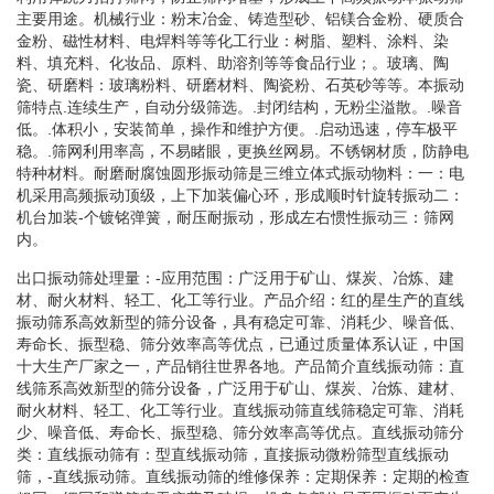
主要用途。机械行业：粉末冶金、铸造型砂、铝镁合金粉、硬质合
金粉、磁性材料、电焊料等等化工行业：树脂、塑料、涂料、染
料、填充料、化妆品、原料、助溶剂等等食品行业；。玻璃、陶
瓷、研磨料：玻璃粉料、研磨材料、陶瓷粉、石英砂等等。本振动
筛特点.连续生产，自动分级筛选。.封闭结构，无粉尘溢散。.噪音
低。.体积小，安装简单，操作和维护方便。.启动迅速，停车极平
稳。.筛网利用率高，不易睹眼，更换丝网易。不锈钢材质，防静电
特种材料。耐磨耐腐蚀圆形振动筛是三维立体式振动物料：一：电
机采用高频振动顶级，上下加装偏心环，形成顺时针旋转振动二：
机台加装-个镀铭弹簧，耐压耐振动，形成左右惯性振动三：筛网
内。
出口振动筛处理量：-应用范围：广泛用于矿山、煤炭、冶炼、建
材、耐火材料、轻工、化工等行业。产品介绍：红的星生产的直线
振动筛系高效新型的筛分设备，具有稳定可靠、消耗少、噪音低、
寿命长、振型稳、筛分效率高等优点，已通过质量体系认证，中国
十大生产厂家之一，产品销往世界各地。产品简介直线振动筛：直
线筛系高效新型的筛分设备，广泛用于矿山、煤炭、冶炼、建材、
耐火材料、轻工、化工等行业。直线振动筛直线筛稳定可靠、消耗
少、噪音低、寿命长、振型稳、筛分效率高等优点。直线振动筛分
类：直线振动筛有：型直线振动筛，直接振动微粉筛型直线振动
筛，-直线振动筛。直线振动筛的维修保养：定期保养：定期的检查