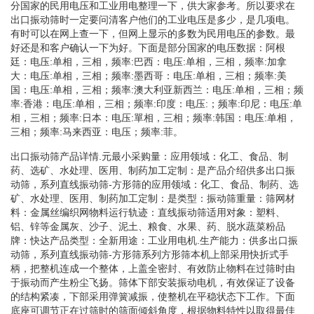
分国家的民用电压和工业用电整理一下，供大家参考。所以要求在
出口振动筛时一定要问清客户他们的工业电压是多少，是几项电。
有时可以在网上查一下，但网上显示的多数为民用电压的参数。最
好还是和客户确认一下为好。下面是部分国家的电压数据：阿根
廷：电压:单相，三相，频率:巴西：电压:单相，三相，频率:加拿
大：电压:单相，三相；频率:墨西哥：电压:单相，三相；频率:美
国：电压:单相，三相；频率:澳大利亚新西兰：电压:单相，三相；频
率:香港：电压:单相，三相；频率:印度：电压:；频率:印尼：电压:单
相，三相；频率:日本：电压:單相，三相；频率:韩国：电压:单相，
三相；频率:马来西亚：电压；频率:菲。
出口振动筛产品详情.元最小采购量：应用领域：化工、食品、制
药、选矿、水处理、医用、制药加工定制：是产品介绍供多出口振
动筛，系列直线振动筛-方形筛的应用领域：化工、食品、制药、选
矿、水处理、医用、制药加工定制：是类型：振动筛重量：筛网材
料：金属丝编织网物料运行轨迹：直线振动筛适用对象：塑料、
铝、锌等金属灰、沙子、泥土、粮食、水果、药、脱水蔬菜粉品
牌：快达产品类型：全新用途：工业用电机.生产能力：供多出口振
动筛，系列直线振动筛-方形筛系列方形筛本机上部采用快折式手
柄，把整机连成一个整体，上盖全密封、有效防止物料在过筛时由
于振动而产生粉尘飞扬。筛体下部安装振动电机，有效保证了设备
的结构紧凑，下部采用弹簧减振，使整机在平稳状态下工作。下面
底座可调节正在过筛时的筛面倾斜角度，根据物料特性以取得最佳