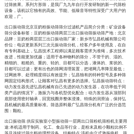
过筛效果。系列方形筛，是我厂九九年自行开发研制的新一代筛粉
设备，该机以它独有的高效、节能、低噪音等特性深受广大用户的
欢迎，广。
出口振动筛北京豆奶粉振动筛筛分过滤机产品简介分类：矿业设备
筛分设备标签：豆奶粉振动筛两层三出口振动筛振动筛产地：北京
品牌：豆奶粉两层层三出口振动筛厂家：新乡市弘昌机械有限公司
价位：电议更新系列三次元振动筛分机，经客户多年使用及，在自
有专利基础上，弘昌技术工程师以满足顾客需求为准绳，多次技术
改进，性能更加优越；适用于各种物料的筛分，不管干的、湿的、
精细的、粗糙的、重的、轻的、目都可以分选，液体的、浆状的、
目都可以过滤；更有出色的筛网清理装置，把堵网几率降至最低；
过网效率、处理精度得以有效提升；弘昌独有的特种型号及多种筛
网固定结构形式，让顾客对弘昌有更多的选择。弘昌振动筛特点：
动力发生器先进弘昌机械有自己先进的动力发生器，在功率低于同
类产品的情况下，激振力与各机型优化配合；动力发生器从顶部到
底部使用密封轴承，回宽线圈并整体浸漆。特殊的润滑油，保持弘
昌机械的最高质量标准。筛选原料最广弘昌筛分机有广泛的分选范
围：颗粒。
出口振动筛.供应实验室小型振动筛一层两出口筛粉机筛粉机主要用
途:本机适用于制药、化工、食品等行业，是粉末及粗小颗粒比例不
等且连续过筛出料的理想设备。结构特点:该机由立式激振电机、筛