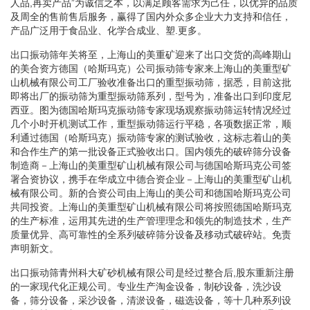
人品,再卖产品”为诚信之本，以满足顾客需求为己任，以优异的品质
及周全的售前售后服务，赢得了国内外众多企业大力支持和信任，
产品广泛用于食品业、化学合成业、塑.更多。
出口振动筛年关将至，上海山的美重矿迎来了出口交货的高峰期山
的美合资方德国（哈斯玛克）公司振动筛专家来上海山的美重型矿
山机械有限公司工厂验收准备出口的重型振动筛，据悉，目前这批
即将出厂的振动筛为重型振动筛系列，型号为，准备出口到印度尼
西亚。图为德国哈斯玛克振动筛专家现场观察振动筛运转情况经过
几个小时开机测试工作，重型振动筛运行平稳，各项数据正常，顺
利通过德国（哈斯玛克）振动筛专家的测试验收，这标志着山的美
和合作生产的第一批设备正式验收出口。国内领先的破碎筛分设备
制造商－上海山的美重型矿山机械有限公司与德国哈斯玛克公司签
署合资协议，携手在华成立中德合资企业－上海山的美重型矿山机
械有限公司。新的合资公司由上海山的美公司和德国哈斯玛克公司
共同投资。上海山的美重型矿山机械有限公司将按照德国哈斯玛克
的生产标准，运用其先进的生产管理理念和领先的制造技术，生产
质量优异、高可靠性的全系列破碎筛分设备及移动式破碎站。免责
声明新文。
出口振动筛青州科大矿砂机械有限公司是经过整合后,股东重新注册
的一家现代化正规公司。专业生产淘金设备，制砂设备，洗沙设
备，筛分设备，采沙设备，清淤设备，磁选设备，等十几种系列设