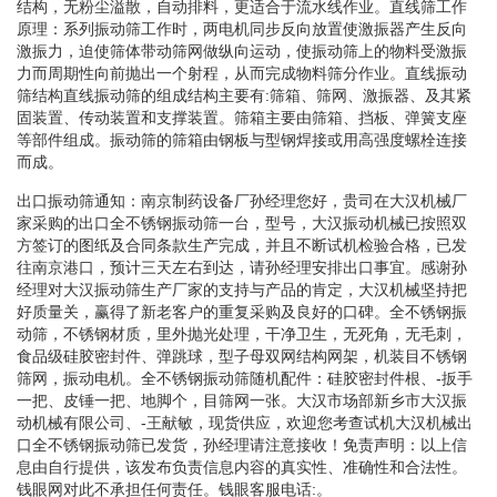
结构，无粉尘溢散，自动排料，更适合于流水线作业。直线筛工作
原理：系列振动筛工作时，两电机同步反向放置使激振器产生反向
激振力，迫使筛体带动筛网做纵向运动，使振动筛上的物料受激振
力而周期性向前抛出一个射程，从而完成物料筛分作业。直线振动
筛结构直线振动筛的组成结构主要有:筛箱、筛网、激振器、及其紧
固装置、传动装置和支撑装置。筛箱主要由筛箱、挡板、弹簧支座
等部件组成。振动筛的筛箱由钢板与型钢焊接或用高强度螺栓连接
而成。
出口振动筛通知：南京制药设备厂孙经理您好，贵司在大汉机械厂
家采购的出口全不锈钢振动筛一台，型号，大汉振动机械已按照双
方签订的图纸及合同条款生产完成，并且不断试机检验合格，已发
往南京港口，预计三天左右到达，请孙经理安排出口事宜。感谢孙
经理对大汉振动筛生产厂家的支持与产品的肯定，大汉机械坚持把
好质量关，赢得了新老客户的重复采购及良好的口碑。全不锈钢振
动筛，不锈钢材质，里外抛光处理，干净卫生，无死角，无毛刺，
食品级硅胶密封件、弹跳球，型子母双网结构网架，机装目不锈钢
筛网，振动电机。全不锈钢振动筛随机配件：硅胶密封件根、-扳手
一把、皮锤一把、地脚个，目筛网一张。大汉市场部新乡市大汉振
动机械有限公司、-王献敏，现货供应，欢迎您考查试机大汉机械出
口全不锈钢振动筛已发货，孙经理请注意接收！免责声明：以上信
息由自行提供，该发布负责信息内容的真实性、准确性和合法性。
钱眼网对此不承担任何责任。钱眼客服电话:。