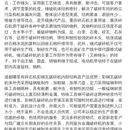
点：工作锤头，采用新工艺铸造，具有耐磨、耐冲击。可据客户要
求，调节需要的粒度。锤破机体结构密封，解决了破碎车间的粉尘
污染和机体漏灰问题。整体设计造型美观、结构紧凑，易损件少，
维修方便等优点，是升级换代产品。重庆碎石机主要用途：重庆碎
石机用于破碎各种中硬且磨蚀性弱的物料。其物料的抗压强度不超
过，含水率小于。被破碎物料为煤、盐、白垩、石膏、砖瓦、石灰
石等。还用于破碎纤维结构、弹性和韧性较强的碎木头、纸张或破
碎石棉水泥的废料以回收石棉纤维等等。此外，锤式破碎机不仅可
用于破碎生产线，制砂生产线，也可在选矿生产线中替代圆锥式破
碎机。锤式破碎机的主要工作部件为带有锤子（又称锤头）的转
子。转子由主轴、圆盘、销轴和锤子组成。电动机带动转子在破碎
腔内高速旋转。物料。
成都哪里有碎石机彩钢瓦破碎机内部结构及产品优势：彩钢瓦破碎
机体外壳采用锰钢板制作，加粗轴，加厚刀盘，定刀采用锰钢和特
殊工具钢两种，具有耐磨，耐冲击，有韧性的功能，一般锰钢材质
可破碎吨以上废旧轻薄料金属。特殊工具钢可破碎这两种材质均可
进行修复。彩钢瓦破碎机自带液压装置可随时对机器进行维修，省
时省力。该机设计合理，外观大方，可根据用户需要改制进料入口
大小，绝不返料，不会造成人员伤害。公司本以稳定的生产质量、
优惠的价格、热情周到的服务、灵活多样的营销式、欢迎新老客户
与我厂建立长期友好的合作关系，共同振兴金属破碎机的发展。小
时服务郑州宏启机械制造有限巩义市东开发区固定电话李经理移动