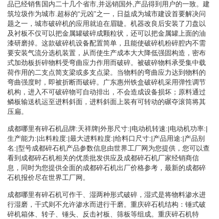
品已经销售国内二十几个省市,并远销国外,产品得到用户的一致。建
筑垃圾作为城市.超标的“元凶”之一，日益成为城市建设首要解决问
题之一，城市破碎机的应用就迫在眉睫。机器改良后安装了刀盘以
及衬板不仅可以把金属罐破碎成颗粒状，还可以把金属罐上面的油
漆研磨掉。这款破碎机设备配置简单，且能使破碎机粉碎腔内不需
要安装气流分选机装置，从而使生产成本大大降低强固构造，密布
式加劲板折碎物料受弯曲应力作用而破碎。被破碎物料承受集中载
荷作用的二支点简支梁或多支点梁。当物料的弯曲应力达到物料的
弯曲强度时，即被折断而破碎。广东惠州铁盒破碎机采用弹性调节
机构，进入不可破碎物可自动排出，不会造成设备损坏；原料通过
鳞板输送机运至进料斜面，进料斜面上装有可转动的碾夺滚筒将其
压扁。
成都哪里有碎石机品牌:天祥牌|外形尺寸:|电动机转速:|电动机功率:|
生产能力:|出料粒度:|最大进料粒度:|给料口尺寸:|产品用途:|产品别
名:|型号成都碎石机产品参数信息由世界工厂网为您提供，您可以查
看到成都碎石机相关的优质批发供应及成都碎石机厂家经销商信
息，同时为您提供全面的成都碎石机出厂价格参考，最新的成都碎
石机报价尽在世界工厂网。
成都哪里有碎石机可作干、湿两种形式破碎，湿式是将物料渗水进
行湿磨，干式则不允许渗水而进行干磨。重庆碎石机结构：锤式破
碎机箱体、转子、锤头、反击衬板、筛板等组成。重庆碎石机特