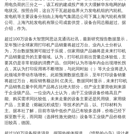
用电负荷的三分之一，该工程的建成投产将大大缓解华东电网的缺
电状况。按照合同，这台万千瓦超超临界火力发电机组的汽轮机、
发电机等主要设备分别由上海电气集团总公司下属上海汽轮机有限
公司、上海汽轮发电机有限公司成套供货，设备合同总额超过。据
介绍，作为。
超过100万设备大智慧阿思达克通讯社讯，最新研究报告数据显示，
至年预计全球家用打印机产品销量将超过万台。业内人士分析认
为，万台数据预测可能过于乐观，但家用级产品确将是未来打印机
产品销量提升的主要领域。认为，打印机目前出货量总体较低，主
要其仍是非常初级的消费产品。但同时认为市场年内会出现增长拐
点，其认为打印应用将不断增加，与此同时如（:）等大企业将进入
此领域并带动市场增长。此前预测数据也显示，至年打印设备销量
将超过万台，相应销售额达到.亿美元。数据同时显示，未来打印机
产品销售总量中民用产品将占比绝大部分，但产业主要营收则来源
于企业级产品。一位业内人士认为，由于工业级设备价格高且产
能、购买需求同比较低，未来走量的设备主要还是民用级、家用级
产品，主要是（熔融沉积成型）等技术的产品，以、打印材料为
主。据本社了解，目前市场中低价产品已有较多选择，价格已经下
探至数千元，而同期（选择性激光烧结）设备等工业级产品价格依
旧较高，德国。
超过100万设备报道消息，据国外媒体报道，《愤怒的小鸟》设计者