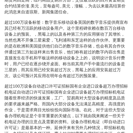
合约结算价涨.美元，至每盎司,.美元，涨幅.，为去以来最高结算价
此消息来自道琼斯。新闻集团任命。
超过100万设备标签：数字音乐移动设备英国的数字音乐提供商宣布
其已经有万活跃的移动设备用户。这个里程碑依赖在数百万台移动
设备上的预装。，黑莓上的以及各种第三方的应用驱动了其增长，
当然也离不开像三星索爱，飞利浦和东芝这样的合作伙伴。更重要
的是在欧洲和美国提供他们自己的数字音乐存储，也会有其合作伙
伴通过第三方如这样来出售音乐，他们称有超过的数字内容出售是
直接发生在手机和平板这样的移动设备之上的，说明设计音乐付费
时，用户已经在逐步绕开桌面。称当前其用户手中最流行的设备是
三星的，而其应用已经安装超过万次，黑莓上的应用安装超过万
次。该公司预计其应用在明年会有超过万的预装量。
超过100万设备自动进口许可证招标国有企业进口设备超万办理招标
机电证自动进口许可证招标国有企业进口设备超万办理招标机电证
随着世界经济的快速发展，工厂、贸易商对大型设备的精度及品质
的要求越来越严格。而国内大部分设备无法满足高精度、高强度的
作业，于是需求商目光纷纷投向国际市场。在此，对于这些大型设
备办理机电证是个非常重要的关键点，以下就由我来阐述一些关于
机电证办理的注意点及需要的资料。设备办理机电证（即自动进口
许可证）是最基本的一种。延伸开来有另外几种情况，即招标机电