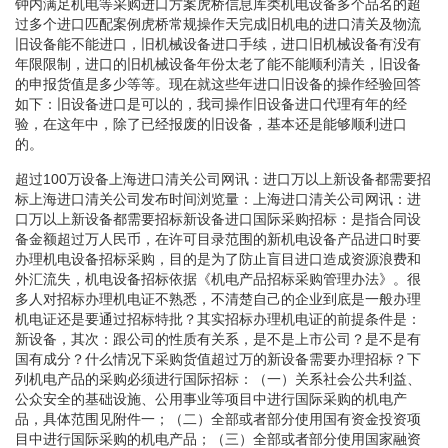
钟内满足机电等采购进口方案虎桥信息库类机电设备多个品名的超
过多个进口匹配案例虎桥常规操作天完成旧机电的进口清关及物流
旧设备能不能进口，旧机械设备进口手续，进口旧机械设备有没有
年限限制，进口的旧机械设备年份太老了能不能顺利清关，旧设备
的申报货值是多少等等。现在就这些年进口旧设备的操作经验回答
如下：旧设备进口是可以的，我司操作旧设备进口代理有年的经
验，在这年中，除了已经报废的旧设备，基本还是能够顺利进口
的。
超过100万设备上海进口清关公司网讯：进口万以上新设备都需要招
标上海进口清关公司发布时间浏览量：上海进口清关公司网讯：进
口万以上新设备都需要招标新设备进口国际采购招标：是指合同设
备金额超过万人民币，在许可目录范围的新机电设备产品进口时要
办理机电设备招标采购，目的是为了防止盲目进口造成资源浪费和
外汇流失，机电设备招标依据《机电产品招标采购管理办法》。很
多人对招标办理机电证不熟悉，不清楚自己的企业到底是一般办理
机电证还是要通过招标特批？其实招标办理机电证的前提条件是：
新设备，其次：跟公司的性质有关系，是不是上市公司？是不是有
国有成分？什么情况下采购货值超过万的新设备需要办理招标？下
列机电产品的采购必须进行国际招标：（一）关系社会公共利益、
公众安全的基础设施、公用事业等项目中进行国际采购的机电产
品，具体范围见附件一；（二）全部或者部分使用国有资金投资项
目中进行国际采购的机电产品；（三）全部或者部分使用国家融资