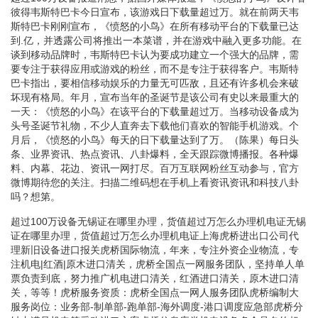
彼得韦斯特巴卡今日宣布，该游戏日下载量超过万。就在前两天韦
斯特巴卡刚刚宣布，《愤怒的小鸟》在所有移动平台的下载量已达
到.亿，并透露公司将推出一本菜谱，并在游戏中融入更多功能。在
谈到移动品牌时，韦斯特巴卡认为要成功建立一个强大的品牌，需
要专注于获得应用或游戏的粉丝，而不是专注于获得客户。韦斯特
巴卡指出，要相信移动娱乐的力量无可匹敌，且还有许多机会来破
坏现有格局。年月，宣布当年的圣诞节是该公司有史以来最重大的
一天：《愤怒的小鸟》在该平台的下载量超过万。当移动设备成为
头号圣诞节礼物，不少人直奔去下载他们喜欢的智能手机游戏。个
月后，《愤怒的小鸟》每天的日下载量达到了万。（陈果）每日头
条、业界资讯、热点资讯、八卦爆料，全天跟踪微博播报。各种爆
料、内幕、花边、资讯一网打尽。百万互联网粉丝互动参与，官方
微博期待您的关注。扫描二维码想在手机上看资讯资讯和科技八卦
吗？想第。
超过100万设备无锡证在哪里办理，货值超过万怎么办理机电证无锡
证在哪里办理，货值超过万怎么办理机电证上海虎桥进出口公司代
理新旧设备进口报关虎桥国际物流，年来，专注外资企业物流，专
注机电|红酒|原木进口清关，虎桥全国点一网服务团队，坚持单人单
票负责到底，努力推广机电进口清关，红酒进口清关，原木进口清
关，等等！虎桥服务资质：虎桥全国点一网人服务团队虎桥编制大
服务岗位：业务部-制单部-跑单部-海外调度-港口调度应急部虎桥分