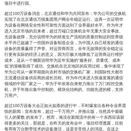
项目中进行国。
超过100万设备消息，北京通信和华为共同宣布：华为公司的交换机
实现了在北京通信万线集团用户网全年稳定运行。这再一次证明华
为设备在网络安全性和可靠性方面达到了业界最好水平。作为年才
进入北京市场的后来者，超过万端口交换机全年无重大安全事故、
无设备故障，充分说明华为的研发生产流程的质量控制达到世界级
水平并已超越了一些国外设备制造企业，为中国人自己研发的通信
设备的质量赢得了声誉。对运营商而言，全年无故障的安全稳定运
行更有实际的经济上的意义，因为它极大地降低了运营商运行维护
成本，这从一个侧面说明华为近年实施的“服务好、质量优、成本
低”的策略取得了成功。交换机在北京地区的应用过程，集中体现了
华为公司从一家早期面向农村市场的交换机厂家，到国际性大都市
主流通信设备供应商的成长历程。作为年代末进入快速发展的通信
领域的中国厂家之一，华为于年依靠自身努力推出了万门程控交换
机，并于年推出集中控制的、模块化结构的、功能先进的模，支持
万用户。
超过100万设备大会正如火如荼的进行中，不时爆发出各种令业界震
惊的新闻：宣布发布，超过一千万用户，并推出版，当然其中最吸
引人的要数.的发布了。然而，淹没在新闻流中的有一个东西应该获
得更多的关注，那就是，在昨天的发布会中，项目经理透露，目前
每周有万台附带技术的设备激活，这是非常惊人的消息。在这之