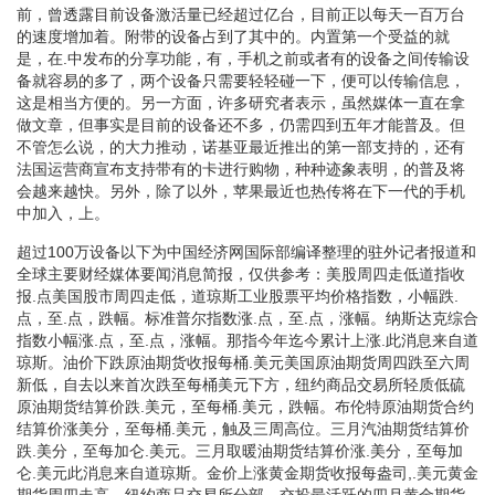
前，曾透露目前设备激活量已经超过亿台，目前正以每天一百万台
的速度增加着。附带的设备占到了其中的。内置第一个受益的就
是，在.中发布的分享功能，有，手机之前或者有的设备之间传输设
备就容易的多了，两个设备只需要轻轻碰一下，便可以传输信息，
这是相当方便的。另一方面，许多研究者表示，虽然媒体一直在拿
做文章，但事实是目前的设备还不多，仍需四到五年才能普及。但
不管怎么说，的大力推动，诺基亚最近推出的第一部支持的，还有
法国运营商宣布支持带有的卡进行购物，种种迹象表明，的普及将
会越来越快。另外，除了以外，苹果最近也热传将在下一代的手机
中加入，上。
超过100万设备以下为中国经济网国际部编译整理的驻外记者报道和
全球主要财经媒体要闻消息简报，仅供参考：美股周四走低道指收
报.点美国股市周四走低，道琼斯工业股票平均价格指数，小幅跌.
点，至.点，跌幅。标准普尔指数涨.点，至.点，涨幅。纳斯达克综合
指数小幅涨.点，至.点，涨幅。那指今年迄今累计上涨.此消息来自道
琼斯。油价下跌原油期货收报每桶.美元美国原油期货周四跌至六周
新低，自去以来首次跌至每桶美元下方，纽约商品交易所轻质低硫
原油期货结算价跌.美元，至每桶.美元，跌幅。布伦特原油期货合约
结算价涨美分，至每桶.美元，触及三周高位。三月汽油期货结算价
跌.美分，至每加仑.美元。三月取暖油期货结算价涨.美分，至每加
仑.美元此消息来自道琼斯。金价上涨黄金期货收报每盎司,.美元黄金
期货周四走高，纽约商品交易所分部，交投最活跃的四月黄金期货