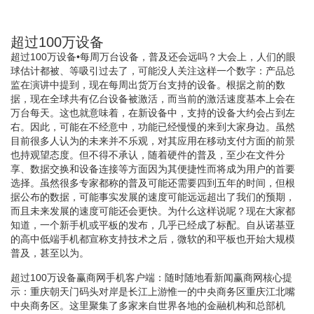
超过100万设备
超过100万设备•每周万台设备，普及还会远吗？大会上，人们的眼
球估计都被、等吸引过去了，可能没人关注这样一个数字：产品总
监在演讲中提到，现在每周出货万台支持的设备。根据之前的数
据，现在全球共有亿台设备被激活，而当前的激活速度基本上会在
万台每天。这也就意味着，在新设备中，支持的设备大约会占到左
右。因此，可能在不经意中，功能已经慢慢的来到大家身边。虽然
目前很多人认为的未来并不乐观，对其应用在移动支付方面的前景
也持观望态度。但不得不承认，随着硬件的普及，至少在文件分
享、数据交换和设备连接等方面因为其便捷性而将成为用户的首要
选择。虽然很多专家都称的普及可能还需要四到五年的时间，但根
据公布的数据，可能事实发展的速度可能远远超出了我们的预期，
而且未来发展的速度可能还会更快。为什么这样说呢？现在大家都
知道，一个新手机或平板的发布，几乎已经成了标配。自从诺基亚
的高中低端手机都宣称支持技术之后，微软的和平板也开始大规模
普及，甚至以为。
超过100万设备赢商网手机客户端：随时随地看新闻赢商网核心提
示：重庆朝天门码头对岸是长江上游惟一的中央商务区重庆江北嘴
中央商务区。这里聚集了多家来自世界各地的金融机构和总部机