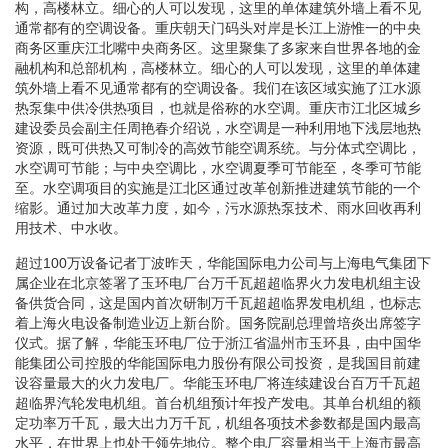
构，高楼林立。细心的人可以发现，这里的单体建筑外墙上看不见
通常都有的空调设备。重庆朝天门码头对岸是长江上游惟一的中央
商务区重庆江北嘴中央商务区。这里聚集了多家来自世界各地的金
融机构和总部机构，高楼林立。细心的人可以发现，这里的单体建
筑外墙上看不见通常都有的空调设备。我们在该区域实施了江水源
热泵集中供冷供热项目，也就是俗称的水空调。重庆市江北区城乡
建设委员会副主任周艳春介绍说，水空调是一种利用地下浅层地热
资源，既可供热又可制冷的高效节能空调系统。与分体式空调比，
水空调可节能；与中央空调比，水空调夏季可节能至，冬季可节能
至。水空调项目的实施是江北区通过改革创新推进建筑节能的一个
缩影。通过加大改革力度，如今，污水源热泵技术、雨水回收再利
用技术、中水收。
超过100万设备记者丁波昨天，华能国际电力公司与上海电气集团下
属企业在北京签署了玉环电厂台万千瓦超超临界火力发电机组主设
备供货合同，这是国内首次研制万千瓦超超临界发电机组，也标志
着上海火电设备制造业迈上新台阶。国务院副总理曾培炎出席签字
仪式。据了解，华能玉环电厂位于浙江省温州市玉环县，由中国华
能集团公司控股的华能国际电力股份有限公司投资，是我国目前建
设容量最大的火力发电厂。华能玉环电厂将连续建设台百万千瓦超
超临界汽轮发电机组。首台机组预计年投产发电。其单台机组的额
定功率万千瓦，最大出力万千瓦，机组各项技术参数都是国内最高
水平，在世界上也处于领先地位。整个电厂容量相当于上海市最高