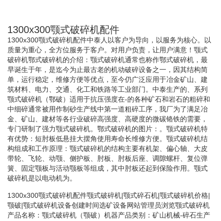
1300x300颚式破碎机配件
1300x300颚式破碎机配件中泰人以客户为导向，以服务为核心。以
质量为重心，全方位服务于客户。对用户负责，让用户满意！颚式
破碎机鄂式破碎机的介绍：颚式破碎机通常也称作鄂式破碎机，最
早诞生于年，是迄今为止最古老的机动破碎设备之一，因其结构简
单，运行稳定，维修方便等优点，至今仍广泛应用于冶金矿山、建
筑材料、电力、交通、化工和铁路等工业部门。中泰生产的、系列
颚式破碎机（鄂破）适用于抗压强度在-的各种矿石和岩石的粗碎和
中细碎通常被用作制砂生产线中第一道粗碎工序，我厂为了满足冶
金、矿山、建材等各行业破碎高强度、高硬度的微碳铬铁的需要，
专门研制了强力颚式破碎机。鄂式破碎机的图片：。颚式破碎机特
有优势：短肘板低悬挂大摆角使用寿命长维修方便。颚式破碎机结
构组成和工作原理：颚式破碎机的结构主要有机架、偏心轴、大皮
带轮、飞轮、动颚、侧护板、肘板、肘板后座、调隙螺杆、复位弹
簧、固定颚板与活动颚板等组成，其中肘板还起到保险作用。颚式
破碎机是以电动机为。
1300x300颚式破碎机配件颚式破碎机|颚式碎石机|颚式破碎机价格|
颚破|颚式破碎机设备创建时间选矿设备网站管理员浏览颚式破碎机
产品名称：颚式破碎机（颚破）机器产品类别：矿山机械-碎石生产