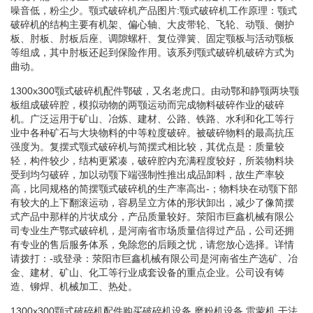
噪音低，粉尘少。颚式破碎机产品图片:颚式破碎机工作原理：颚式
破碎机的结构主要有机架、偏心轴、大皮带轮、飞轮、动颚、侧护
板、肘板、肘板后座、调隙螺杆、复位弹簧、固定颚板与活动颚板
等组成，其中肘板还起到保险作用。该系列颚式破碎机破碎方式为
曲动。
1300x300颚式破碎机配件鄂破，又名老虎口。由动鄂和静颚两块颚
板组成破碎腔，模拟动物的两颚运动而完成物料破碎作业的破碎
机。广泛运用于矿山、冶炼、建材、公路、铁路、水利和化工等行
业中各种矿石与大块物料的中等粒度破碎。被破碎物料的最高抗压
强度为。复摆式颚式破碎机与简摆式相比较，其优点是：质量较
轻，构件较少，结构更紧凑，破碎腔内充满程度较好，所装物料块
受到均匀破碎，加以动颚下端强制性推出成品卸料，故生产率较
高，比同规格的简摆颚式破碎机的生产率高出-；物料块在动颚下部
有较大的上下翻滚运动，容易呈立方体的形状卸出，减少了像简摆
式产品中那样的片状成分，产品质量较好。荥阳市巨鑫机械有限公
司专业生产鄂式破碎机，是河南省市场质量信得过产品，公司还拥
有专业的售后服务体系，免除您的后顾之忧，请您放心选择。详情
请拨打：-或登录：荥阳市巨鑫机械有限公司是河南省生产选矿、冶
金、建材、矿山、化工等行业成套设备的重点企业。公司设有铸
造、铆焊、机械加工、热处。
1300x300颚式破碎机配件购买破碎机设备,磨粉机设备,雷蒙机,干法