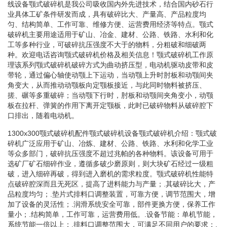
线设备颚式破碎机是我公司吸收国内外先进技术，结合国内砂石行
业具体工矿条件研发而成，具有破碎比大、产量高、产品粒度均
匀、结构简单、工作可靠、维修方便、运营费用经济等特点。颚式
破碎机主要用途适用于矿山、冶金、建材、公路、铁路、水利和化
工等多种行业，可破碎抗压强度不大于的物料，分粗破和细破两
种。欢迎电话咨询颚式破碎机价格及相关信息！颚式破碎机工作原
理该系列颚式破碎机破碎方式为曲动挤压型，电动机驱动皮带和皮
带轮，通过偏心轴使动颚上下运动，当动颚上升时肘板和动颚间夹
角变大，从而推动动颚板向定颚板接近，与此同时物料被挤压、
搓、碾等多重破碎；当动颚下行时，肘板和动颚间夹角变小，动颚
板在拉杆、弹簧的作用下离开定颚板，此时已破碎物料从破碎腔下
口排出，随着电动机。
1300x300颚式破碎机配件颚式破碎机设备颚式破碎机介绍：颚式破
碎机广泛应用于矿山、冶炼、建材、公路、铁路、水利和化学工业
等众多部门，破碎抗压强度不超过兆帕的各种物料。该设备可用于
选矿厂矿石细碎作业，遵循多破少磨原则，则大块矿石经过一级粗
破，进入细碎再破，得到进入磨机的需求粒度。颚式破碎机性能特
点破碎腔深而且无死区，提高了进料能力与产量；.其破碎比大，产
品粒度均匀；.垫片式排料口调整装置，可靠方便，调节范围大，增
加了设备的灵活性；.润滑系统安全可靠，部件更换方便，保养工作
量小；.结构简单，工作可靠，运营费用低。.设备节能：单机节能，
系统节能一倍以上；.排料口调整范围大，可满足不同用户的要求；.