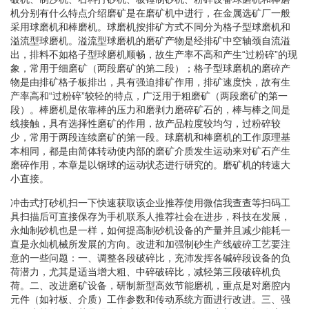
机分别有什么特点介绍磨矿是在磨矿机中进行，在金属选矿厂一般
采用球磨机和棒磨机。球磨机按排矿方式不同分为格子型球磨机和
溢流型球磨机。溢流型球磨机的磨矿产物是经排矿中空轴颈自流溢
出，排料不如格子型球磨机顺畅，故生产率不高和产生“过粉碎”的现
象，常用于细磨矿（两段磨矿的第二段）；格子型球磨机的磨碎产
物是由排矿格子板排出，具有强迫排矿作用，排矿速度快，故有生
产率高和“过粉碎”较轻的特点，广泛用于粗磨矿（两段磨矿的第一
段）。棒磨机是依靠棒的压力和磨剥力磨碎矿石的，棒与棒之间是
线接触，具有选择性磨矿的作用，故产品粒度较均匀，过粉碎较
少，常用于两段连续磨矿的第一段。球磨机和棒磨机的工作原理基
本相同，都是由简体转动使内部的磨矿介质发生运动来对矿石产生
磨碎作用，本章是以钢球的运动状态进行研究的。磨矿机的转速大
小直接。
冲击式打砂机扫一下快速获取该企业推荐使用微信我查查等扫码工
具扫描后可直接保存为手机联系人推荐社会在进步，科技在发展，
永灿制砂机也是一样，如何提高制砂机设备的产量并且减少能耗一
直是永灿机械所发展的方向。改进和加强制砂生产线破碎工艺要注
意的一些问题：一、调整各段破碎比，充沛发挥各碱碎段设备的负
荷潜力，尤其是适当增大粗、中碎破碎比，减轻第三段破碎机负
荷。二、改进磨矿设备，研制新型高效节能磨机，重点是对磨腔内
元件（如衬板、介质）工作参数和传动系统方面进行改进。三、强