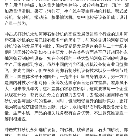
孚车用润脂特级，加入量为轴承空腔的-，破碎机每工作一班时，添
加适量润滑脂。采石（河卵石）生产线主要由振动给料机、颚式破
碎机、制砂机、振动筛、胶带输送机、集中电控等设备组成；设计
产量一般为。
冲击式打砂机永灿河卵石制砂机的高速发展促进整个行业的进步河
卵石制砂机的发展已经有很多年的历史了，与国外先进的河卵石制
砂机设备的发展历史相比，国内无疑是发展迅速的是从二十世纪中
期引进国外设备到如今自主研发，并在某些方面甚至已赶超国外永
灿河卵石制砂机设备，实在令外国的一些大型的河卵石制砂机设备
生产厂家都感到惊讶。虽然中国的河卵石制砂机设备制造业日益腾
飞，并走向国外，但在永灿河卵石制砂机设备技术以及一些细节处
置上，国整体水平不如国外，一是由于厂家自身的原因，另一方面
是国内科技水平相对德，美等发达国家而言还存在差异。差异虽不
大，但未来几年内，这种差异仍将存在所以，这就要求每一个企业
从现在开始，都要以百分之百的努力去奋斗，去缩短我国河卵石制
砂机设备与国外间的差异。同时，也能增强自身的国际实力，更好
地为我国经济建设做出贡献。此外，永灿河卵石制砂机设备无论质
量、生产本钱、产品的相关服务都有自身优势。不过竟究谁更胜一
筹则很难说。
冲击式打砂机永灿选矿设备、制砂机、破碎设备、石头制砂机、鄂
破机、制沙机、石料打砂机、板锤制砂机、粉碎设备球磨机和棒磨