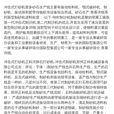
冲击式打砂机更多砂石生产线主要有振动给料机、颚式破碎机、制
砂机、振动筛和胶带传输机等设备组合而成。砂石生产.查看详细系
列新型制砂机进料粒度：-以下-吨时制沙机制砂机是黎的明重工吸取
第一代冲击式制沙机,第二代制沙机的优点,并首次采用了液压装置的
新型制沙机设备详细.深腔型转子经过优化设计后，使物料通过量提
高约。.周护板局部磨损后可上下调头使用，提高材料利用率，可提
高使用寿命以上。始建于年的黎的明重工，是一家专业从事破碎筛
分设备和工业磨粉设备研发、生产、销售为一体的国际型集团公司
一家专业从事破碎筛分国际型集团公司一家专业从事破碎筛分.查看
详细。
冲击式打砂机正科河卵石打砂机-冲击式制砂机郑州正科机械设备有
限公司点击：评论：字体：|制砂生产线也叫石料生产线，生产的石
料就是常见的机制砂。生产线设备包括料仓、振动给料机、鄂式破
碎机、反击式破碎机、制砂机和振动筛等设备。该产线与制沙生产
线是一样的，只是叫法不同。将第三代制砂机石打石和石原理巧妙
结合而开发生产出的新型第三代制砂机，对于鹅卵石制沙有独特效
果。郑州正科机反击制砂生产线流程：.石料由粗碎机进行初步破
碎；.产成的制砂生产线粗料由胶带输送机输送至细碎机进行进一步
破碎，细碎后的石料进振动筛筛分出两种石子，满足制砂机进料粒
度的石子进制砂机制砂，另一部分返料进细破。制砂线性能介绍：
该生产线自动化程度高，运行成本低，破碎率高，节能，产量大，