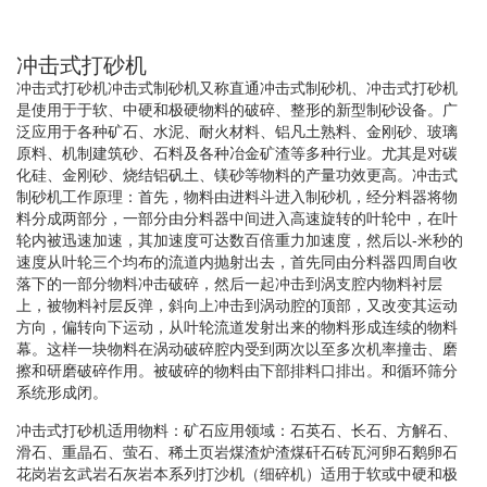
冲击式打砂机
冲击式打砂机冲击式制砂机又称直通冲击式制砂机、冲击式打砂机
是使用于于软、中硬和极硬物料的破碎、整形的新型制砂设备。广
泛应用于各种矿石、水泥、耐火材料、铝凡土熟料、金刚砂、玻璃
原料、机制建筑砂、石料及各种冶金矿渣等多种行业。尤其是对碳
化硅、金刚砂、烧结铝矾土、镁砂等物料的产量功效更高。冲击式
制砂机工作原理：首先，物料由进料斗进入制砂机，经分料器将物
料分成两部分，一部分由分料器中间进入高速旋转的叶轮中，在叶
轮内被迅速加速，其加速度可达数百倍重力加速度，然后以-米秒的
速度从叶轮三个均布的流道内抛射出去，首先同由分料器四周自收
落下的一部分物料冲击破碎，然后一起冲击到涡支腔内物料衬层
上，被物料衬层反弹，斜向上冲击到涡动腔的顶部，又改变其运动
方向，偏转向下运动，从叶轮流道发射出来的物料形成连续的物料
幕。这样一块物料在涡动破碎腔内受到两次以至多次机率撞击、磨
擦和研磨破碎作用。被破碎的物料由下部排料口排出。和循环筛分
系统形成闭。
冲击式打砂机适用物料：矿石应用领域：石英石、长石、方解石、
滑石、重晶石、萤石、稀土页岩煤渣炉渣煤矸石砖瓦河卵石鹅卵石
花岗岩玄武岩石灰岩本系列打沙机（细碎机）适用于软或中硬和极