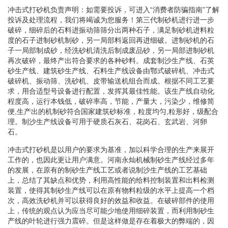
冲击式打砂机负责声明：如需要投诉，可进入“消费者防骗指南”了解
投诉及处理流程，我们将竭诚为您服务！第三代制砂机进行进一步
破碎，细碎后的石料进振动筛筛分出两种石子，满足制砂机进料粒
度的石子进制砂机制砂，另一局部料返回再进细破。进制砂机的石
子一局部制成砂，经洗砂机清洗后制成废品砂，另一局部进制砂机
再次破碎，最终产出符合要求的各种砂料。成套制沙生产线、石英
砂生产线、建筑砂生产线、石料生产线设备由鄂式破碎机、冲击式
破碎机、振动筛、洗砂机、皮带输送机组合而成。根据不同工艺要
求，用合适型号设备进行配置，发挥其最佳性能。该生产线自动化
程度高，运行本钱低，破碎率高，节能，产量大，污染少，维修简
便,生产出的机制砂符合国家建筑砂标准，粒度均匀,粒形好，级配合
理。制沙生产线设备可用于硬质石灰石、花岗石、玄武岩、河卵
石。
冲击式打砂机是以用户的要求为基准，加以科学合理的生产来展开
工作的，也因此更让用户满意。河南永灿机械制砂生产线经过多年
的发展，在原有的制砂生产线工艺或者说制沙生产线的工艺基础
上，总结了其缺点和优势，利用高性能的给料控制装置和出料检测
装置，使得其制砂生产线可以在原有物料粒级的水平上提高一个档
次，高效洗砂机并可以获得良好的效益和收益。在破碎部件的使用
上，传统的观点认为应当尽可能少地使用细碎装置，而利用制砂生
产线的叶轮进行强力震碎。但是这样做是存在着极大的弊端的，因