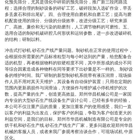
化预先筛分，尤其是强化中碎前的预先筛分，推广新三段闭路流
程；选择合理的制砂设备的碎矿工艺，破碎段加入选矿作业，早丢
多丢废石和排出尾矿。四、合理使用自磨机和自磨工艺；提高与磨
机配套使用的筛分、分级的分级效率，改进分级工艺；研究来源
广、高效、廉价和无污染的助磨剂，人工调节物料的可磨性。五、
选用合适的制砂机破碎腔几何形状和运转参数，进一步改进破碎机
的结构；研制以料。
冲击式打砂机.砂石生产线产量问题。制砂机在正常的使用过程中，
会根据你所需要的产品标准粒型与每小时达到的产量，给您配备合
适的机型，再者根据物料的软硬程度不同，其中所形成的成分不同
等综合因素造成各种物料在同等要求下出砂量是不一样的。.制砂设
备的维护时间。我厂研制的新型制砂机系统带有液压润滑，现场操
作人员不用对其天天维护，其设备有自动保护装置；只用在定期的
范围内更新易损件与润滑油，方便操作与维护减小停机维护的次
数，提高产量的生产，创造更高效益。郑州华昌机械公司是一家国
内专业的大型砂石生产线设备生产设计公司，已经有多年的经验，
本公司不仅注重产品的质量，更加注重客户的使用感受，我们一直
以客户的利益为出发点，保护客户的利益，争取为客户创造更大的
利益空间，是我们的目标。郑州市华昌机械制造有限公司是专业的
烘干机和砂石生产线.砂石生产线生产厂家，更多问题欢迎郑州华昌
机械的客服人员，或者来我厂参观考察洽谈合作，可现场试机.中原
区化。