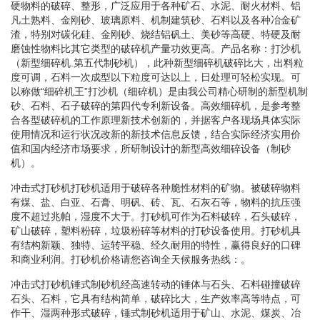
硬物料的破碎、整形，广泛应用于各种矿石、水泥、耐火材料、铝
凡土熟料、金刚砂、玻璃原料、机制建筑砂、石料以及各种冶金矿
渣，特别对碳化硅、金刚砂、烧结铝矾土、美砂等高硬、特硬及耐
磨蚀性物料比其它类型的破碎机产量功效更高。产品名称：打沙机
（新型细碎机.第五代制砂机），此种新型细碎机破碎比大，出料粒
度可调，石料一次成型以下粒度可达以上，日处理可轻松实现。可
以称做“细碎机王”打沙机（细碎机）是由我公司精心研制的新型机制
砂、石料、石子破碎的第四代专利新设备。高效细碎机，是参考整
合各型破碎机的工作原理新技术创新的，并据客户各现场具体实际
使用情况和运行状况改新的新技术信息反馈，结合实际经济实用价
值和国内经济市场要求，所研制设计的新型高效细碎设备（制砂
机）。
冲击式打砂机打砂机适用于破碎各种脆性材料的矿物。被破碎物料
有煤、盐、白亚、石膏、明矾、砖、瓦、石灰石等，物料的抗压强
度不超过兆帕，湿度不大于。打砂机可作为石料破碎，石头破碎，
矿山破碎，塑料粉碎，垃圾粉碎等材料的打砂设备使用。打砂机具
有结构新颖、独特、运转平稳、经久耐用的特性，赢得良好的口碑
和商业利润。打砂机价格请您咨询全天候服务热线：。
冲击式打砂机锤式制砂机经高速转动的锤体与石头、石料碰撞破碎
石头、石料，它具有结构简单，破碎比大，生产效率高等特点，可
作干、湿两种形式破碎，锤式制砂机适用于矿山、水泥、煤炭、冶