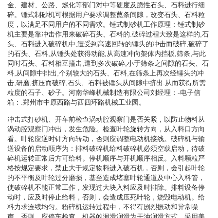
金、建材、公路、燃化等部门对中等硬度及脆性石头、石料进行细
碎。锤式制砂机可根据用户要求调整蓖条间隙，改变石头、石料粒
度，以满足不同用户的不同需求。锤式制砂机工作原理：锤式制砂
机主要是靠冲击作用来破碎石头、石料的.破碎过程大致是这样的,石
头、石料进入破碎机中,遭受到高速回转的锤头的冲击而破碎,破碎了
的石头、石料,从锤头处获得动能,从高速冲向架体内挡板,筛条,与此
同时石头、石料相互撞击,遭到多次破碎,小于筛条之间隙的石头、石
料,从间隙中排出,个别较大的石头、石料,在筛条上再次经锤头的冲
击,研磨,挤压而破碎,石头、石料被锤头从间隙中挤出.从而获得所需
粒度的石子、砂子。河南华峰机械制造有限公司刘经理：-电子信
箱：.郑州市中原西路与西四环路机械工业园。
冲击式打砂机、开车前检查涡动腔观察门是否关紧，以防止物料从
涡动腔观察门冲出，发生危险。检查叶轮旋转方向，从入料口方向
看。叶轮应逆时针方向转动，否则应调整电动机接线。破碎机与输
送设备的启动顺序为：排料破碎机给料破碎机必须空载启动，待破
碎机运转正常后方可给料。停机顺序与开机顺序相反。入料颗粒严
格按规定要求，禁止大于规定物料进入破石机，否则，会引起叶轮
的不平衡及叶轮过分磨损，基至造成堵塞叶轮通道及中心入料管，
使破碎机不能正常工作，发现过大块入料应及时排除。排料设备停
动时，应及时停止给料，否则，会造成压死叶轮，烧毁电动机。给
料力求连续均匀。粉碎机运转过程中，不得有剧烈振动和异常噪
声，否则，应停车检查。机器的润滑润滑为干油润滑方式，采用美