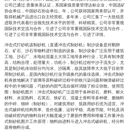
公司已通过:质量体系认证，系国家级质量管理达标企业，中国选矿
协会单位，中国砂石协会单位。年，公司获得国家商务部认可，并
取得机械产品进出口自主经营权。多年来，公司汇集了一大批锐意
进取并代表着行业领先技术水平的管理、科研精英。公司非常重视
国际技术交流与合作，引进了公司非常重视国际技术交流与合作，
引进了公司非常重视国际技术交流与合作，引进了详情。
冲击式打砂机该制砂机（直通冲击式制砂机）制沙设备是对鹅卵
石、矿石、沙石等物料进行制选的设备。制沙设备广泛应用于建筑
工地、沙石厂、水电站混凝土大坝工地等多种行业，它具有制净度
高，结构合理，处理量大，功耗小，制沙机过程中沙子流失少，尤
其是制沙机传动部分均与水、沙隔离，故其故障率大大低于目前常
用制沙机机，是国内制沙机行业升级换代的最佳选择。冲击式制砂
机有效地解决了玻璃等原料破碎过程中的铁污染问题和钢渣破碎过
程中的卡钢问题，巧妙的内部气流自循环消除了粉尘弥散。使用范
围：制砂机图片：冲击式制砂机广泛适用于各种岩石、磨料、耐火
材料、水泥熟料、石英石、铁矿石、混凝土骨料等多种硬、脆物料
的中碎、细碎（制砂粒）。对建筑用砂、筑路用砂石优为适宜。冲
击式破碎机结构简单、造价低廉、运转平稳、高效节能、叶轮及涡
动破碎腔内的物料自衬大幅度减少了磨损件费用和维修工作量冲击
式制砂机图片工作原理：物料由进料斗进入冲击式破碎机，经分料
器将物料分成。