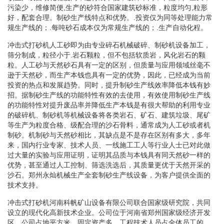
污染少，维修简便,生产的砂符合国家建筑砂标准，粒度均匀,粒形
好，配套合理。制砂生产线特点和优势。.投资仅为同等处理能力常
规生产线的；.每吨砂石成本仅为常规生产线的；.生产自动化程。
冲击式打砂机人工砂即为由专业碎石机械破碎、制砂机设备加工，
筛分制成，粒径小于.岩石颗粒，但不包括软质岩，风化岩石的颗
粒。人工砂与天然砂石具有一定的区别，但质量与应用领域丝毫不
逊于天然砂，而生产本钱也具有一定的优势，因此，已经成为当前
投资的热点和发展趋势。同时，提升制砂生产线效率降低本钱有妙
招。据制砂生产线的功能特性有效的去使用，有效使用制砂生产线
的功能特性对提升废品率并降低生产本钱是有很大帮助的利用专业
的破碎机、制砂机等机械设备将各类岩石、矿石、建筑垃圾、尾矿
等生产为粒度合格、级配合理的沙石骨料，通常成为人工砂或者机
制砂。机制砂与天然砂相比，其缺点是不是存在区别有多大，多年
来，国内行业专家、技术人员、一线施工工人等行业人士已对此做
过大量的实验与应用证明，证明其品质与本钱具有同天然砂一样的
优势，甚至通过人工控制、筛选洗选后，其质量更优于天然开采的
沙石。郑州永灿机械生产全套制砂生产线设备，为客户提供全面的
技术支持。
冲击式打砂机河南科帆矿山设备有限公司联合国家级研究院，共同
设立的现代化高新技术企业。公司位于河南省郑州国家级经济开发
区。公司占地平方米，固定资产多，工程技术人员占全体员工的。