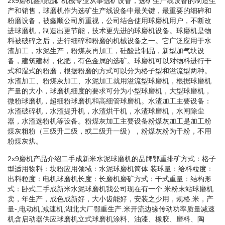
2x9磨机鑫顺选矿机械专业从事选矿设备，选矿生产线设备的制造生
产和销售，球磨机作为选矿生产线设备中最关键，最重要的细碎和
粉磨设备，被鑫顺公司所重视，公司结合使用球磨机用户，不断改
进球磨机，制造出更节能，技术更先进的球磨机设备。球磨机是物
料被破碎之后，进行细碎和粉磨的机械设备之一。它广泛应用于水
渣加工，水泥生产，粉煤灰再加工，硅酸盐制品，新型加气块设
备，建筑建材，化肥，有色金属的选矿。球磨机可以对物料进行干
式和湿式的粉磨，根据粉磨的方式可以分为格子型和溢流型两种。
水渣加工、粉煤灰加工、水泥加工就用溢流型球磨机，根据球磨机
产量的大小，球磨机细度的要求可分为小型球磨机，大型球磨机，
微粉球磨机，超细粉球磨机和高细管球磨机。水渣加工主要设备：
水渣破碎机，水渣提升机，水渣烘干机，水渣球磨机，水闸除尘
器，水渣选粉机等设备。粉煤灰加工主要设备粉煤灰加工是加工粉
煤灰粗粉（三级升二级，或二级升一级），粉煤灰粉为干粉，不用
粉煤灰烘。
2x9磨机产品介绍二手成新米水泥球磨机的品牌鄂重排矿方式：格子
型适用物料：块粉应用领域：水泥球磨机简体.装球量：给料粒度：
出料粒度：电机球磨机长度：长磨机磨矿方式：干式重量：结构形
式：卧式二手成新米水泥球磨机我公司现在有一个.米粉末站球磨机
卖，年生产，成色成新好，大小齿能好，安装之少用，规格.米，产
量-,电动机,减速机,湖北大厂鄂重生产.米开流边缘传动功率质量减速
机含启动器供应球磨机立式球磨机涂料、油漆、橡胶、磨料、陶