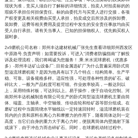
现状为准，竞买人须自行了解标的详细情况，拍卖人对拍卖标的的
瑕疵不承担任何担保责任。标的由委托方与买受人进行交接，各项
产权变更及相关税费由买受人承担，拍卖成交后所涉及的拆卸费、
装卸费、运费等相关费用及提货过程中发生的安全责任事故均由买
受人自行承担。请有关当事人、已知的担保物权人、优先购买权人
届时参。
2x9磨机公司名称：郑州丰达建材机械厂张先生查看详细郑州西发区
中原路号.负责声明：如需要投诉，可进入“消费者防骗指南”了解投
诉及处理流程，我们将竭诚为您服务！.乘.米水泥球磨机（优惠多
多）-郑州丰达矿山设备厂:.目前金属选矿厂为什么普遍采用卧式筒
型溢流球磨机呢？是因为他具有以下几个特点：结构简单。生产平
稳、可靠。设备规格多样。适应性强，可处理各种性质的矿石。破
碎比大，一般为产品粒度可粗可细。作业效率较高，一般达到以
上，采用特殊衬板，可达到以上。易于操作，便于自动化控制。河
南郑州丰达机械制造有限公司生产的卧式筒型溢流球磨机主要由筒
体、端盖、主轴承、中空轴颈、传动齿轮和给矿器等部分组成。在
磨矿过程中当圆筒绕水平轴线以一定转速回转时，溢流球磨机装在
筒内的介质和原料在离心力和摩擦力的作用下，随着筒体达到一定
高度，当它们自身的重力大于离心力时，便脱离筒体内壁抛射下落
或滚下，由于冲击力而击碎矿石。同时，在球磨机动转过程中。