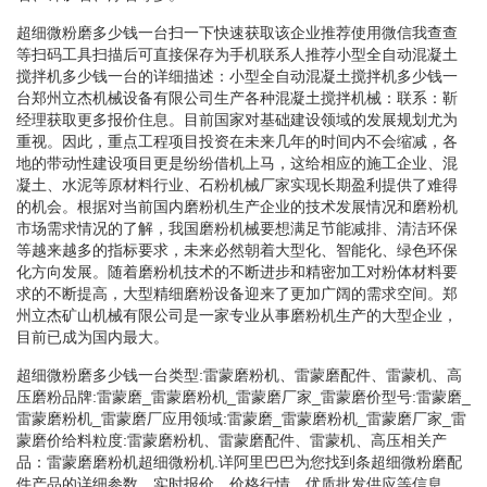
超细微粉磨多少钱一台扫一下快速获取该企业推荐使用微信我查查
等扫码工具扫描后可直接保存为手机联系人推荐小型全自动混凝土
搅拌机多少钱一台的详细描述：小型全自动混凝土搅拌机多少钱一
台郑州立杰机械设备有限公司生产各种混凝土搅拌机械：联系：靳
经理获取更多报价住息。目前国家对基础建设领域的发展规划尤为
重视。因此，重点工程项目投资在未来几年的时间内不会缩减，各
地的带动性建设项目更是纷纷借机上马，这给相应的施工企业、混
凝土、水泥等原材料行业、石粉机械厂家实现长期盈利提供了难得
的机会。根据对当前国内磨粉机生产企业的技术发展情况和磨粉机
市场需求情况的了解，我国磨粉机械要想满足节能减排、清洁环保
等越来越多的指标要求，未来必然朝着大型化、智能化、绿色环保
化方向发展。随着磨粉机技术的不断进步和精密加工对粉体材料要
求的不断提高，大型精细磨粉设备迎来了更加广阔的需求空间。郑
州立杰矿山机械有限公司是一家专业从事磨粉机生产的大型企业，
目前已成为国内最大。
超细微粉磨多少钱一台类型:雷蒙磨粉机、雷蒙磨配件、雷蒙机、高
压磨粉品牌:雷蒙磨_雷蒙磨粉机_雷蒙磨厂家_雷蒙磨价型号:雷蒙磨_
雷蒙磨粉机_雷蒙磨厂应用领域:雷蒙磨_雷蒙磨粉机_雷蒙磨厂家_雷
蒙磨价给料粒度:雷蒙磨粉机、雷蒙磨配件、雷蒙机、高压相关产
品：雷蒙磨磨粉机超细微粉机.详阿里巴巴为您找到条超细微粉磨配
件产品的详细参数，实时报价，价格行情，优质批发供应等信息。