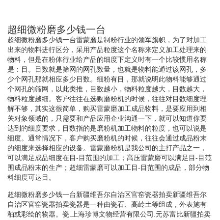
超细微粉磨多少钱一台
超细微粉磨多少钱一台雷蒙磨是制粉行业的领军旗帜，为了对加工
出来的物料进行区分，采用产品粒度这个名称来定义加工处理来的
物料，但是在粉体行业给产品的细度下定义时有一个比较惯用名称
是：目。目数就是筛网的网孔数量，也就是物料能通过该网孔，多
少个网孔那就相应多少目数。细粉有目，那就说明此物料能够通过
个网孔的筛网，以此类推，目数越小，物料粒度越大，目数越大，
物料粒度越细。客户往往在选购磨粉机的时候，往往对目数细度理
解不够，其实这很简单，购买雷蒙磨加工成品物料，是要应用到相
关对象领域的，只需要和产品应用企业沟通一下，就可以知道你要
达到的细度要求，目数指的是磨粉机加工物料的粒度，也可以说是
细度。通常情况下，客户购买磨粉机的时候，往往会通过成品粉末
的细度来选择相应的设备。雷蒙磨粉机是我公司的主打产品之一，
可以满足成品细度在目-目范围的加工；高压雷蒙磨可以满足目-目范
围成品粉末的生产；超细雷蒙磨可以加工目-目范围的成品，部分物
料细度可达目。
超细微粉磨多少钱一台新疆维吾尔自治区官窑瓷器拍卖新疆维吾尔
自治区官窑瓷器拍卖瓷器是一种由瓷石、高岭土等组成，外表施有
釉或彩绘的物器。瓷.上海珍博文物经营有限公司.元苏富比新疆拍卖