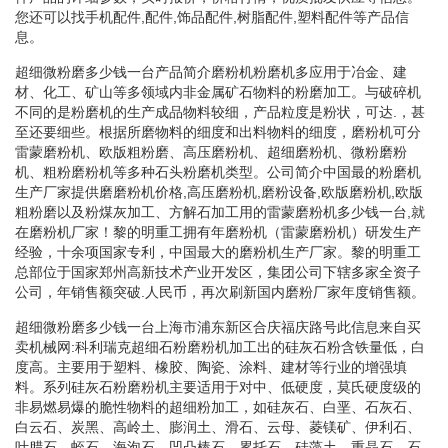
您还可以找手机配件,配件,饰品配件,树脂配件,塑料配件等产品信
息。
超细微粉磨多少钱一台产品简介磨粉机粉磨机多应用于冶金、建
材、化工、矿山等多领域内非金属矿石物料的粉磨加工。与破碎机
不同的是粉磨机的生产成品物料较细，产品粒度是粉状，可达.，甚
至还要细些。根据所磨物料的细度和出料物料的细度，磨粉机可分
雷蒙磨粉机、欧版粗粉磨、高压磨粉机、超细磨粉机、微粉磨粉
机、粗粉磨粉机等多种石头粉磨机类型。公司简介中国最的粉磨机
生产厂家提供磨磨粉机价格,高压磨粉机,磨粉设备,欧版磨粉机,欧版
粗粉磨以及粉煤灰加工、方解石加工用的雷蒙磨粉机多少钱一台,就
在磨粉机厂家！黎的明重工拥有年磨粉机（雷蒙磨粉机）研发生产
经验，十余项国家专利，中国最大的磨粉机生产厂家。黎的明重工
总部位于国家郑州高新技术产业开发区，集团公司下辖多家全资子
公司，年销售额突破.人民币，再次刷新国内磨粉厂家年度销售额。
超细微粉磨多少钱一台上海市浦东新区合庆福庆路号此信息来自买
卖机械网:科利瑞克超细石粉磨粉机加工出的硅灰石粉含铁量低，白
度高。主要用于塑料、橡胶、陶瓷、涂料、建材等行业的增强填
料。系列硅灰石粉磨粉机主要适用于对中、低硬度，莫氏硬度级的
非易燃易爆的脆性物料的超细粉加工，如硅灰石、白垩、石灰石、
白云石、炭黑、高岭土、膨润土、滑石、云母、菱镁矿、伊利石、
叶腊石、蛭石、海泡石、凹凸棒石、累托石、硅藻土、重晶石、石