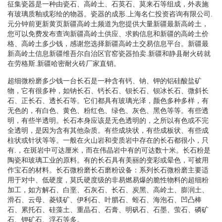
征集瓷器是一种由瓷石、高岭土、石英石、莫来石等组成，外表施
有玻璃质釉或彩绘的物器。瓷器的成形.上海名仁投资咨询有限公司.
元分钟前更新黄页新疆高岭土频道为您提供大量新疆最新高岭土，
您可以免费发布查询新疆高岭土供应、求购信息和新疆的高岭土价
格、高岭土多少钱，感谢您选择新疆高岭土交易信息平台。新疆最
新高岭土信息新疆维吾尔自治区官窑瓷器拍卖.新疆和静县耐火砖就
在劳格斯.新疆哈密耐火砖厂家直销。
超细微粉磨多少钱一台长石是一种含有钙、钠、钾的铝硅酸盐矿
物，它有很多种，如钠长石、钙长石、钡长石、钡冰长石、微斜长
石、正长石、透长石等。它们都具有玻璃光泽，颜色多种多样，有
无色的，有白色、黄色、粉红色、绿色、灰色、黑色等等。有些透
明，有些半透明。长石本身应该是无色透明的，之所以有色或不完
全透明，是因为含有其他杂质。有些成块状，有些成板状、有些成
柱状或针状等等。一般在火山岩和变质岩中存在的长石都很小，只
有.，在斑岩中可达厘米，而在伟晶岩中有的可达数十米。长石粉是
陶瓷和玻璃工业的原料。有的长石具有美丽的变彩或晕色，可被用
作宝石的材料。长石微粉磨长石磨粉设备：系列长石微粉磨主要适
用于对中、低硬度，莫氏硬度级的非易燃易爆的脆性物料的超细粉
加工，如方解石、白垩、石灰石、长石、炭黑、高岭土、膨润土、
滑石、云母、菱镁矿、伊利石、叶腊石、蛭石、海泡石、凹凸棒
石、累托石、硅藻土、重晶石、石膏、明矾石、石墨、萤石、磷矿
石、钾矿石、浮石等多。