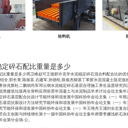
机
给料机
泥稳定碎石配比重量是多少
碎石配比重量是多少周卫峰赵可王德群许克学水泥稳定碎石混合料配合比的优
绍全,郭长青,陈振富,石建军,孙德纶,陈俊杰羧基丁苯胶水泥混凝土阻尼
孝孙兆辉杜二鹏胡尚军邓云纲水泥稳定碎石基层合理施工养生温度研究四
混类建筑垃圾再生骨料应用前景年混凝土与水泥制品学术讨论会论文集年
定碎石基层配合比设计节能环保和谐发展中国科协年会论文集（一）年熊
石基层抗裂设计方法研究节能环保和谐发展中国科协年会论文集（一）年
究节能环保和谐发展中国科协年会论文集（一）年王维舟王涌刘全忠复合
节自主创新与持续增长第十一届中国科协年会论文集年师蕾李娜浅析石灰
年会第分会场-公。