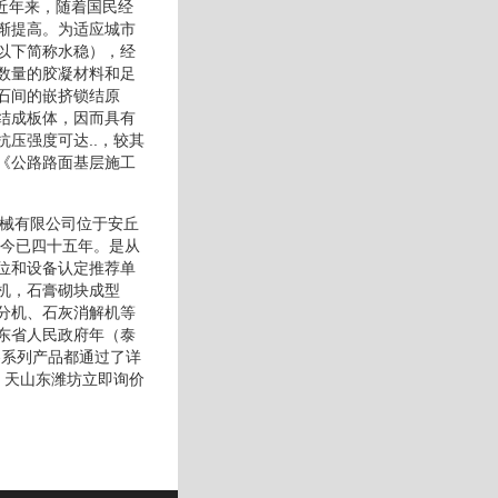
近年来，随着国民经
渐提高。为适应城市
以下简称水稳），经
数量的胶凝材料和足
石间的嵌挤锁结原
结成板体，因而具有
压强度可达..，较其
《公路路面基层施工
机械有限公司位于安丘
至今已四十五年。是从
位和设备认定推荐单
机，石膏砌块成型
分机、石灰消解机等
东省人民政府年（泰
各系列产品都通过了详
：天山东潍坊立即询价