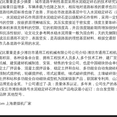
碎石配比重量是多少摘要：城市道路半刚性基层采用水泥稳定碎石的技术研究
运输量日益增多，车辆承载力也随之加大，相应地对道路标准的要求也日
道路结构层标准也做了改善，开始在市政道路基层中引入水泥稳定碎石（
一、水泥稳定碎石作用原理水泥稳定碎石是以级配碎石作骨料，采用一定
料的空隙，按嵌挤原理摊铺压实。其压实度接近于密实度，强度主要靠碎
浆体积来填充骨料的空隙。它的初期强度高，并且强度随龄期而增加很快
和抗冻性较好。论文论文参考网水稳水泥用量一般为混合料，天的无侧限抗
成活后遇雨不泥泞，表面坚实，是高级路面的理想基层材料。根据交通部
市几条道路中采用的水泥。
碎石配比重量是多少潍坊市通用工程机械有限公司公司介绍-潍坊市通用工程
面积亩、各种设备余台套、拥有工程技术人员多人,多个技术工种、建厂
机械、建筑建材机械制造、安装、销售的专业公司。也是中国砌块协会单
定土厂拌设备、混凝土搅拌设备、稳定土拌和合站、多功能全自动免烧砖
强制式搅拌机，轮碾搅拌机，塔式起重机、锤式破碎搅拌机、土壤破碎筛
土拌和站和多功能全自动砌块成型机为国家级新产品，获国家专利局、山
品博览会金奖。？公司通过了-及：质量体系认证。多年来，公司生产的
潍坊安丘市潍徐南路号水泥稳定碎石拌合站产品电议最小起订：台台发货期
牌:其他型号:。
com
上海磨煤机厂家