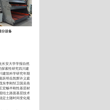
筛分设备
化长安大学学报自然
值的探索性研究四川建
川建筑科学研究年期
葛跃明岳凯辉许义庭
茂东李刚邹卫国吴燕
王宏畅半刚性基层材
固结土路面基层技术
稳定土随时间变化规