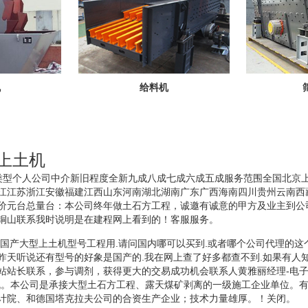
机
给料机
型上土机
机.类型个人公司中介新旧程度全新九成八成七成六成五成服务范围全国北京
江江苏浙江安徽福建江西山东河南湖北湖南广东广西海南四川贵州云南西
价元台总量台：本公司终年做土石方工程，诚邀有诚意的甲方及业主到公
铜山联系我时说明是在建程网上看到的！客服服务。
德国产大型上土机型号工程用.请问国内哪可以买到.或者哪个公司代理的这
昨天听说还有型号的好象是国产的.我在网上查了好多都查不到.如果有人知
站站长联系，参与调剂，获得更大的交易成功机会联系人黄雅丽经理-电子
机。本公司是承接大型土石方工程、露天煤矿剥离的一级施工企业单位。
计院、和德国塔克拉夫公司的合资生产企业；技术力量雄厚。！关闭。