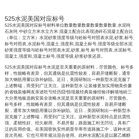
525水泥美国对应标号
525水泥美国对应标号材料单位数量数量数量数量数量数量.水泥吨
石灰吨.中砂立方米水立方米.混凝土配合比表现浇碎石混凝土配合比
（单位：立方米）水泥砂浆强度等级与砼标号对照表水泥,砂浆,标号,
标号对照表,水泥标号,混凝土,强度和,混凝土标号,强度等级全部水泥
砂浆强度等级与砼标号对照表水泥,砂浆,标号,标号对照表,水泥标号,
混凝土,强度和,混凝土标号,强度等级,砂浆砂浆还原。
525水泥美国对应标号水泥是至关重要的原材料，尽管颜色、标号多
样，性能略有差异，但其通病是抗震性较差，容易开缝断裂，通常
加大钢筋用量以弥补缺陷。近日，美国研制出一种新型水泥克服了
上述弊端，而受到广泛关注。这种新型水.让装修更加实用物美价廉
的省钱装修网友亲述吃亏经历囧!惊现最经典装修经验详解墙地砖三
大分类地板选购安装全攻略水泥是至关重要的原材料，尽管颜色、
标号多样，性能略有差异，但其通病是抗震性较差，容易开缝断
裂，通常加大钢筋用量以弥补缺陷。近日，美国研制出一种新型水
泥克服了上述弊端，而受到广泛关注。这种新型水泥特点是抗震性
强、柔韧性好、经久耐用、不易开裂，路面施工时无凹坑，具有广
泛的应用价值。在美国密执安州易普辛蒂市道路施工中，该种水泥
首次亮相。它也可用常规法混合使用。此种水泥配法是以聚乙烯醇