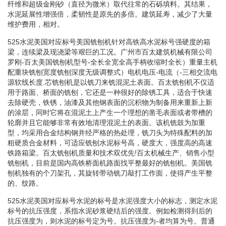
纤维和超级金刚砂（直径为微米）取代往常的石砾填料。其结果，
水泥延展性增强倍，柔韧性是原先的多倍。建筑延寿，减少了大量
维护费用，相对。
525水泥美国对应标号美国铣刨机针对高铁高水泥标号强硬度的箱
梁，连续梁及现浇梁等艰巨的工况。广州市百太建筑机械有限公司
罗刚-百太美国铣刨机型号-全长全宽全高手柄收缩时全长）重量主机
配重块铣刨宽度铣刨深度无级调整式）电机电压-电流（-三相交流电
源软线长度.芯铣刨机是以铣刀来铣混泥土表面。百太铣刨机不仅适
用于路面、桥面的铣刨，它还是一种很好的除锈工具，适合于快速
去除硬壳，铁锈，油漆及其他钢表面的沉积物为制备用来重新上新
的涂层，同时它将在混泥土上产生一个理想的凿毛表面或者带槽的
轮廓并且它能够非常有效地清理混泥土的表面。该机铣鼓为加重
型，均采用合金结构钢并经严格的热处理，铣刀头为特殊配料的加
粗硬质合金材料，可适应铣刨水泥标号高，硬度大，强度高的高速
铁路箱梁。百太铣刨机质量和技术双优先!百太机械生产、销售小型
铣刨机，目前是国内高铁桥面机路面找平整最好的铣刨机。美国铣
刨机独有的个刀架孔，其旋转带动铣刀敲打工作面，使得产生平整
的、纹路。
525水泥美国对应标号水泥的标号是水泥强度大小的标志，测定水泥
标号的抗压强度，系指水泥砂浆硬结后的强度。例如检测得到后的
抗压强度为，则水泥的标号定为号。抗压强度为-者均算为号。普通