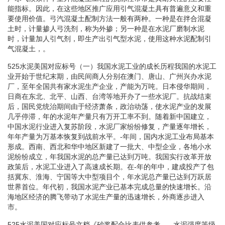
能指标。因此，在这些地区推广应用引气混凝土具有普遍意义和重
要使用价值。弓汽混凝土配制方法一般有两种。一种是在拌合混凝
土时，计量掺人弓洗剂，称为外掺；另一种是在水泥厂磨制水泥
时，计量加人引气剂，即生产出引气型水泥，使用这种水泥配制引
气混凝土，。
525水泥美国对应标号（一）我国水泥工业的成长历程我国的水泥工
业开始于世纪末期，由民间商人分别在澳门、唐山、广州兴办水泥
厂，至年全国共有家水泥生产企业，产能为万吨。日本侵华期间，
日商在东北、北平、山西、台湾等地开办了一些水泥厂。抗战结束
后，国民党统治期间由于经济萧条，政治动荡，使水泥产业的发展
几乎停滞，年的水泥年产量只有万开工率不到。随着新中国建立，
中国水泥行业进入复苏阶段，水泥厂家纷纷修复，产量逐年增长，
年年产量为万基本恢复到战前水平。-年间，国内水泥工业布局基本
形成。西南、西北和华中地区新建了一批大、中型企业，各地小水
泥纷纷成立，年我国水泥的总产量已达到万吨。我国实行改革开放
政策后，水泥工业进入了高速成长期。在-年的年中，建成投产了包
括冀东、淮海、宁国等大中型项目个，年水泥总产量已达到万跃居
世界首位。年代初，我国水泥产业已基本完成总量的快速增长。沿
海地区经济的腾飞带动了水泥生产量的迅速增长，外商逐步进入
市。
525水泥美国对应标号文档《砂浆配合比表供参考._、水泥强度等级