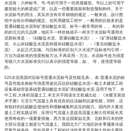
水泥有：六种标号。号-号的可用于一些房屋建筑。号以上的可用于
建筑较大的桥梁或厂房，以及一些重要路面和制造预制构件。关于
水泥标号的用法，其实并没有非常精细的规定，一般来说，设计图
纸中会给出明确的规定。在民用建筑工程中，一般用的比较多的是
普通硅酸盐水泥和矿渣硅酸盐水泥。标号一般常用的有，.。有的和
的的元元的元品牌，地区不一样价格就不一样关于水泥标号通用水
泥新标准是：-《硅酸盐水泥、普通硅酸盐水泥》、-《矿渣硅酸盐水
泥、火山灰硅酸盐水泥及粉煤灰硅酸盐水泥》、-《复合硅酸盐水
泥》。从起正式实施。与旧标准的区别六大水泥产品标准均引用－
方法为该标准的强度检验方法,不再采用－方法。水泥标号改为强度
等级六大水泥标准实行以表示的强度等级，如.、.等，使强度等级
的。
525水泥美国对应标号普通水泥标号及性能见表-。表-普通水泥的标
号及性能名称标号强度用途抗压抗折硅酸盐水泥一般土木建筑工程
设备基础管架基础普通硅酸盐水泥矿渣硅酸盐水泥.适用于地下、水
中工程,大体积混凝土工.本文共字阅读全文权威出处：《水暖安装技
术手册》引言引气混凝土具有优良的抗冻融和抗渗性能，同时，还
有较好的抗硫酸盐侵蚀性和缓解碱集料反应的能力。国内外大量混
凝土工程实践证明，应用引气混凝土是提高混凝土耐久性和延长其
使用寿命的一项重要措施，西方发达国家如北美、北欧和日本的绝
大部分混凝土都是引气混凝土。我国北方广大地区的冬季属寒冷或
严寒气候条件，室外混凝土工程的抗冻性常常是其耐久性的主要性