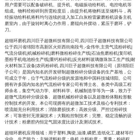
用户需要可以配备破碎机、提升机、电磁振动给料机、电控电机等
组成。物料经粉碎到所需粒度后，由提升机将物料送至储料斗，再
经振动给料机将料均匀连续的送入加工白灰粉雷蒙磨粉机设备主机
磨室内，由于旋转时离心力作用，磨辊向外摆动，紧压于磨环，铲
刀。
超细环磨机四川巨子超微科技有限公司,四川巨子超微科技有限公司
位于四川省绵阳市高新区火炬西街南段号,-金伟华,主营气流粉碎机|
气流分级机|机械粉碎机|磨料微粉粉碎生产线|石油焦磨粉机|复印机
墨粉手机电池粉生产线|重钙粉碎机|反光材料玻璃微珠加工生产线|耐
火材料加工设备|农药粉碎机.四川巨子超微科技有限公司（原绵阳巨
子公司）是国内知名的开发研制超微粉碎分级设备的生产基地，公
司成立于年，位于气流粉碎分级的发源地和中国科技城绵阳。公司
拥有许多国内知名的气流粉碎专家公司有博士名、各类中高级工程
师余名，集空气动力学、材料科学、机械制造学等为一体，致力于
超微气流粉碎分级设备、超微机械粉碎设备以及超微粉体颗粒形貌
控制技术的开发。本公司现拥有的超微加工技术及核心专利技术：
喷流能充分利用技术；消除磨损技术；高效分级、严控过粉碎技
术；可靠密封无泄漏技术；大颗粒控制技术；完整、稳定流畅的设
计技术；粉磨腔内恒定气固浓度比设计及测试技术。
超细环磨机应用领域：用于塑料,陶瓷,油漆,磷肥,造纸化工,建材等行
业中。生产能力：主轴进料粒度：电机.出料粒度：.重量：粉碎程