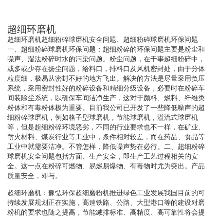
超细环磨机
超细环磨机超细粉碎球磨机安全问题、超细粉碎球磨机环保问题
一、超细粉碎球磨机环保问题：超细粉碎的环保问题主要是粉尘和
噪声、湿法粉碎时水的污染问题。粉尘问题，在干事超细粉碎中，
或多或少存在扬尘问题，给料口，排料口及风机密封处，由于分体
粒度细，极易从密封不好的地方飞出。解决的方法是尽量采用负压
系统，采用密封性好的粉碎设备和精细分级设备，必要时在粉碎车
间装除尘系统，以确保车间洁净生产，这对于颜料、燃料、纤维类
粉体和有毒粉体极为重要。目前我公司已开发了一些降低噪声的超
细粉碎球磨机，例如格子型球磨机，节能球磨机，溢流式球磨机
等，但是超细粉碎环境恶劣，不同的行业要求也不一样，在矿业、
耐火材料、煤炭行业等工业中，条件相对较差，而在药品、食品等
工业中就需要洁净。不管怎样，降低噪声势在必行。二、超细粉碎
球磨机安全问题包括方面、生产安全，即生产工艺过程相关的安
全。这一点在粉碎可燃物、易燃易爆物、有毒物时尤为突出。产品
质量安全，即与。
超细环磨机：豫弘环保超细磨粉机推进绿色工业发展我国目前的可
持续发展规划正在实施，高速铁路、公路、大型港口等的建设对磨
粉机的要求也随之提高，节能减排标准、高精度、高可靠性将会提