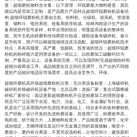
度：超细磨机物料含水量：以下原理：环辊磨最大物料硬度：莫氏
级以内是否加工定制：是产品图片产品特点超细环辊磨粉机设备结
构:超细环辊磨粉机主要由主机、给料机、分级机、鼓风机、管道装
置、储料斗、电控系统、收集系统等组成。桂林鸿程设计生产的设
备系统部件型号多样，科学合理的组合，明显提高设备的整体性
能。其中主机由研磨和传动两部分组成，辅助设备有破碎机、畚斗
提升机等，用户可以根据现场情况灵活选配。超细环辊磨粉机技术
特点：具有高细度、高产量、低能耗、投资省的优点：超细环辊磨
粉机的粉碎能力是同类设备的一倍以上。以粉磨加工碳酸钙目为
例，产量高达.以上。设备系统完善，可以实现同时完成超细粉碎和
超细分级两道工序。成品细度在目之间任意调节，生产出的不同细
度的产品较好地适应市场需求，提高企业竞争力。环保。
超细环磨机高环保超细磨粉机分类：无分类设备标签：上海破碎机
破碎机价格破碎机设备产地：北京品牌：龙振厂家：复合式圆锥破
碎机厂家价位：面议更新超细磨粉机不仅是粉磨加工的理想设备，
而且可广泛应用于水泥、电力、冶金、化工、非金属矿等行业。该
机是在广泛采用国内外先进技术的基础上，结合多年的各种磨粉机
生产经验，设计开发的先进粉磨设备。其使用广泛，粉磨效率高，
电耗低，烘干能力大，入磨物料粒度大，产品细度易于调节，化学
成份稳定，无钢球撞击及运行中无金属之间的直接接触，噪音小，
磨损小，磨内有分离器，不需另设选粉机，占地空间小，建筑面积