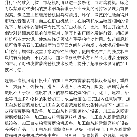
升行业的准入门槛，市场机制得到进一步净化。同时磨粉机厂家必
将以紧跟时代步伐的技术创新着眼于产业长期的可持续发展为首要
因素。豫弘重工超细磨粉机因具有清洁、环保、高效的性能而得到
市场的普遍认可，而且在矿山机械中，在物料和成品粒度相同的情
况下，易损件的使用寿命比其他矿山机械长，因此，我国开始大力
倡导对超细磨粉机的创新应用，使其具备广阔的发展前景。超细磨
粉机行业对水泥、建筑装饰等领域有重要的推动作用。如超细磨粉
机可将重晶石加工成细度为目至目之间的超微粉，在水泥行业中做
矿化剂，增强和改善了水泥特性的功效，使白水泥生产的强度和白
度均有所提高。不仅如此，超细磨粉机技术方面的长足进步还有效
的带动了对传统雷蒙磨粉机技术改造，提升了超细粉体设备的加工
技术，使。
超细环磨机河南科帆生产的加工白灰粉雷蒙磨粉机设备适用于重晶
石、方解石、钾长石、滑石、大理石、石灰石、陶瓷、玻璃等莫氏
硬度不大于级，湿度在以下的非易燃易爆的矿业、化工、建材、冶
金等行业多种物料的制粉加工，成品粒度在-目范围内任意调节。加
工白灰粉雷蒙磨粉机加工白灰粉雷蒙磨粉机设备种类如下：加工白
灰粉雷蒙磨粉机设备、加工白灰粉雷蒙磨粉机设备、加工白灰粉雷
蒙磨粉机设备、加工白灰粉雷蒙磨粉机设备、加工白灰粉雷蒙磨粉
机设备、加工白灰粉雷蒙磨粉机设备、加工白灰粉雷蒙磨粉机设备
等系列产品。加工白灰粉.雷蒙磨粉机设备工作过程:加工白灰粉雷蒙
磨粉机设备整机结构是由主机、分析机、管道装置、鼓风机，根据