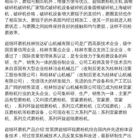
相应小，磨辊可翻出机外，维修方便等优点。超细磨粉机主机.圆锥
破碎机破碎机厂家颚式破碎机设备破碎机设备圆锥破碎机上海破碎
机，破碎机价格，破碎机设备增大磨辊子的直径约，磨圈直径也作
了相应加大。磨辊子的外表面均经过精加工，使其一开始就进入精
磨状态，与磨圈之间始终保持良好的接触和均匀磨损，这样不但粉
磨效率。
超细环磨机桂林恒达矿山机械有限公司是广西高新技术企业，级中
国质量信用企业，桂林市重点企业，桂林市重点支持工业企业，年
通过了：国际质量管理体系认证，是专业致力于集粉磨设备的科
研、生产、销售为一体的股份制企业。公司工程师及骨干技术员均
来自原国有大型企业桂林冶金机械总厂（改制后更名为桂林桂冶重
工股份有限公司）和桂林矿山机械厂（改制后更名为桂林矿山机械
有限公司）。凭借强大的研发能力、先进的生产设备和生产工艺以
及广阔的销售渠道，桂林恒达矿山机械有限公司现已成为桂林雷蒙
磨粉机行业的龙头企业。公司集科研、生产、销售为一体，主要产
品有型磨粉机（又叫摆式磨粉机、雷蒙磨粉机、雷蒙磨、雷蒙
机），系列环旋超细磨粉机，系列立式磨粉机（立式辊磨机），高
压磨粉机等粉磨设备，公司现在有三大系列产品：系列雷蒙磨粉
机、系列立式磨粉机、系列环旋超细磨粉机。
超细环磨机产品介绍:世英牌超细环辊磨粉机结合国内外先进粉体设
备技术，经过世英机械技术人员反复实验和改进，最新研制生产出