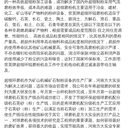
的一种高效超细粉加工设备，成功解决了国内外超细制粉采用气流
磨粉效率低、成本高的难题；超细磨粉机主要适用于冶金、建材、
化工、矿山等矿产物料的粉碎设备。世英牌超细环辊磨粉机适应于
碳酸钙、石英、长石、瓷土、陶土、膨润土、方解石、滑石、重晶
石、萤石、粘土、白泥、石膏等硬度在莫氏七级以下湿度在以下的
各种非易燃易爆矿产物料，根据需要成品粒度范围目-目之间任意调
整。性能特点:、高效在成品粒度相同的情况下，比其他系列的墨粉
产量高。易损件利用率高在物料和成品粒度相同的情况下，易损件
的使用寿命比其他矿山机械要高。安全可靠性高磨粉机设计严谨，
不存在螺钉松动而毁坏机器的问题。清洁环保脉冲除尘器和消声器
的使用减少了粉尘的污染和噪音，达到了国家环保标准。工作原理:
世英牌超细环辊磨粉机在工作中主机电动机通过减速器带动主轴
及。
超细环磨机作为矿山机械矿石制粉设备的生产厂家，河南方大实业
为解决上述问题，适应市场迫切需求，我公司在年将超细磨的研发
列为重大研发任务，年月第一台样机制作完成，至年月第一台超细
球磨机石英生产线合同成功签订，开发了节能环保超细球磨机配分
级机石英砂（粉）生产线，目的是将球磨机配分级机生产工艺应用
于石英砂（粉）生产，以满足当前石英砂（粉）加工生产的需求，
使生产线综合性能指标优于其它，球磨机是方大实业的主打产品之
一，对球磨机各项技术的研究是工程师的重要课题。如何获得最好
的磨矿效果，获得最大的收益，实现节能高效，河南方大实业专家