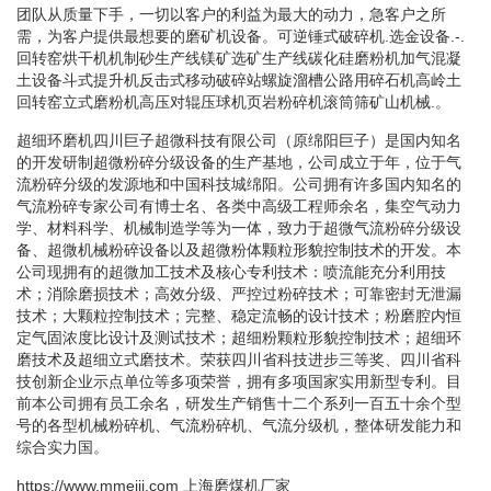
团队从质量下手，一切以客户的利益为最大的动力，急客户之所
需，为客户提供最想要的磨矿机设备。可逆锤式破碎机.选金设备.-.
回转窑烘干机机制砂生产线镁矿选矿生产线碳化硅磨粉机加气混凝
土设备斗式提升机反击式移动破碎站螺旋溜槽公路用碎石机高岭土
回转窑立式磨粉机高压对辊压球机页岩粉碎机滚筒筛矿山机械.。
超细环磨机四川巨子超微科技有限公司（原绵阳巨子）是国内知名
的开发研制超微粉碎分级设备的生产基地，公司成立于年，位于气
流粉碎分级的发源地和中国科技城绵阳。公司拥有许多国内知名的
气流粉碎专家公司有博士名、各类中高级工程师余名，集空气动力
学、材料科学、机械制造学等为一体，致力于超微气流粉碎分级设
备、超微机械粉碎设备以及超微粉体颗粒形貌控制技术的开发。本
公司现拥有的超微加工技术及核心专利技术：喷流能充分利用技
术；消除磨损技术；高效分级、严控过粉碎技术；可靠密封无泄漏
技术；大颗粒控制技术；完整、稳定流畅的设计技术；粉磨腔内恒
定气固浓度比设计及测试技术；超细粉颗粒形貌控制技术；超细环
磨技术及超细立式磨技术。荣获四川省科技进步三等奖、四川省科
技创新企业示点单位等多项荣誉，拥有多项国家实用新型专利。目
前本公司拥有员工余名，研发生产销售十二个系列一百五十余个型
号的各型机械粉碎机、气流粉碎机、气流分级机，整体研发能力和
综合实力国。
https://www.mmeiji.com
上海磨煤机厂家